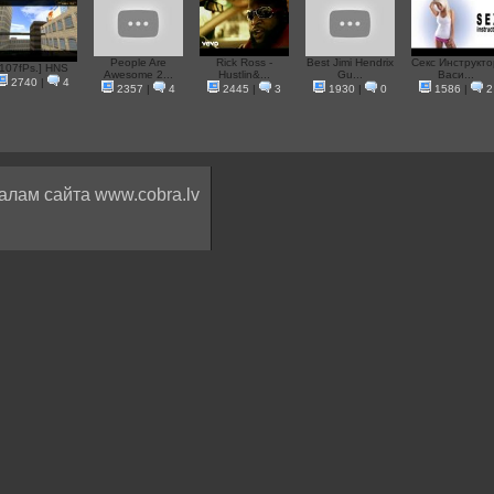
People Are
Rick Ross -
Best Jimi Hendrix
Секс Инструкто
[107fPs.] HNS
Awesome 2...
Hustlin&...
Gu...
Васи...
2740
|
4
2357
|
4
2445
|
3
1930
|
0
1586
|
2
алам сайта www.cobra.lv