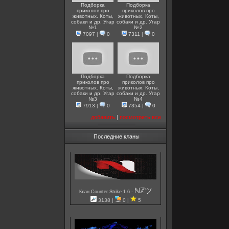
Подборка
Подборка
приколов про
приколов про
животных. Коты,
животных. Коты,
собаки и др. Угар
собаки и др. Угар
№1
№2
7097
|
0
7311
|
0
Подборка
Подборка
приколов про
приколов про
животных. Коты,
животных. Коты,
собаки и др. Угар
собаки и др. Угар
№3
№4
7913
|
0
7354
|
0
добавить
|
посмотреть все
Последние кланы
ℕℤツ
-
Клан Counter Strike 1.6
3138 |
0 |
5