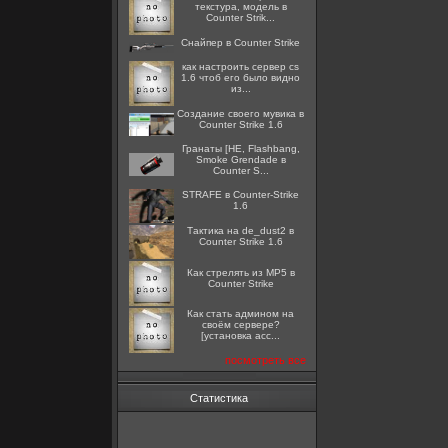
текстура, модель в
Counter Strik...
Снайпер в Counter Strike
как настроить сервер cs
1.6 чтоб его было видно
из...
Создание своего мувика в
Counter Strike 1.6
Гранаты [HE, Flashbang,
Smoke Grendade в
Counter S...
STRAFE в Counter-Strike
1.6
Тактика на de_dust2 в
Counter Strike 1.6
Как стрелять из MP5 в
Counter Strike
Как стать админом на
своём сервере?
[установка acc...
посмотреть все
Статистика