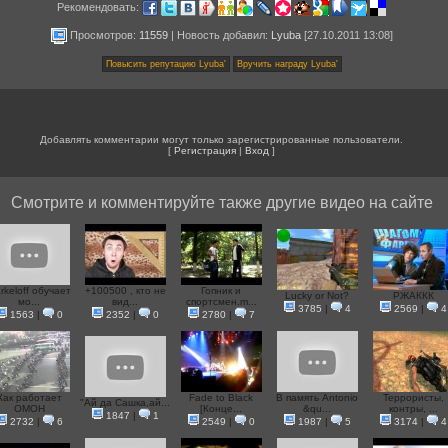
Рекомендовать:
Просмотров:
11559
|
Новость добавил
:
Lyuba
[27.10.2011 13:08]
Добавлять комментарии могут только зарегистрированные пользователи.
[
Регистрация
|
Вход
]
Смотрите и комментируйте также другие видео на сайте
rkeloff обучает
+100500 , кто не
Гопник и
Lucky or Not?
РЖАККК
мо...
вид...
спортсмен.m...
3785
|
4
2569
|
4
1563
|
0
2352
|
0
2780
|
7
Как работает
Fade to Black
В память Antonio
Террористы,
"Ай да Сашка,ай...
ОМОН
[Конце...
&qu...
контры, ...
1847
|
1
2732
|
6
2549
|
0
1987
|
5
3174
|
4