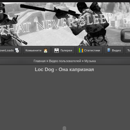
ownLoads
Комьюнити
Галереи
Статистики
Видео
Т
Главная
»
Видео пользователей
»
Музыка
Loc Dog - Она капризная