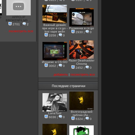
р
APPCLIP
BROKENFILMS ...
2701
|
2
Важный девайс
при игре в cs:go -
Разминка в cs:go
посмотреть все
lost vape вейп
2930
|
0
3358
|
0
Razer Deathadder
Играемс в CS:GO
Chroma
3002
|
0
2452
|
0
добавить
|
посмотреть все
Последние странички
Волгоградский
LanaTool
паблик (Ак...
6036
|
0
6324
|
0