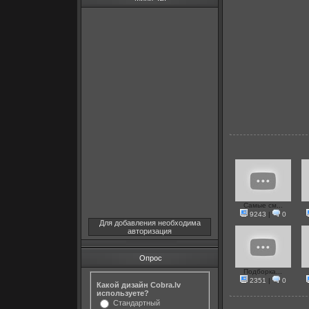
Самые см...
9243
|
0
Для добавления необходима
авторизация
Опрос
Подборка...
2351
|
0
Какой дизайн Cobra.lv
используете?
Стандартный