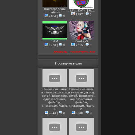
Волгоградский
.:Life:. Do^It_| ko...
паблик
7197
|
0
7184
|
0
LAM
DeekeyS
6978
|
0
7715
|
0
добавить
|
посмотреть все
Последние видео
Самые смешные
Самые смешные
и тупые люди соц.
и тупые люди соц.
сетей. Вконтакте,
сетей. Вконтакте,
одноклассники,
одноклассники,
фейсбук,
фейсбук,
инстаграм. Часть
инстаграм. Часть
1.
2.
9243
|
0
8336
|
0