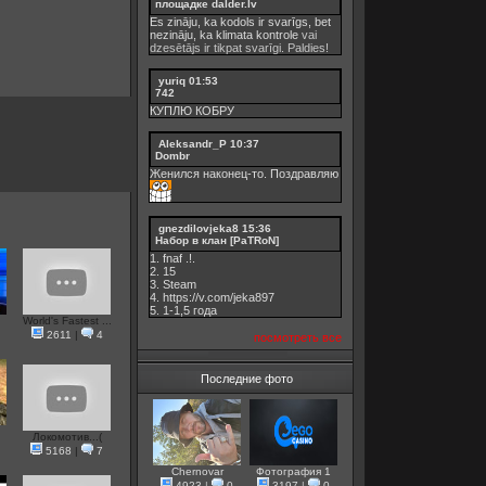
площадке dalder.lv
Es zināju, ka kodols ir svarīgs, bet
nezināju, ka
klimata kontrole
vai
dzesētājs ir tikpat svarīgi. Paldies!
yuriq
01:53
742
КУПЛЮ КОБРУ
Aleksandr_P
10:37
Dombr
Женился наконец-то. Поздравляю
gnezdilovjeka8
15:36
Набор в клан [PaTRoN]
1. fnaf .!.
2. 15
3. Steam
4. https://v.com/jeka897
5. 1-1,5 годa
World's Fastest ...
2611
|
4
посмотреть все
Последние фото
Локомотив...(
5168
|
7
Chernovar
Фотография 1
4923
|
0
3197
|
0