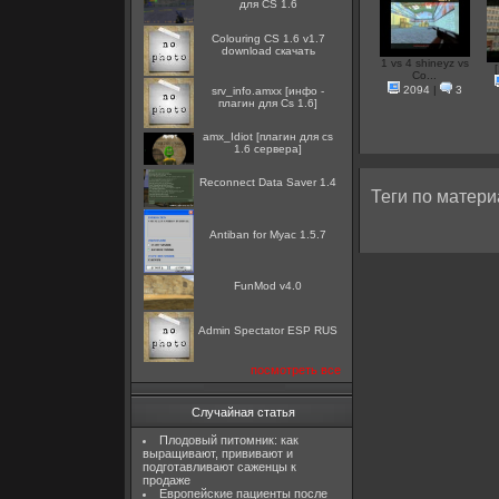
для CS 1.6
Colouring CS 1.6 v1.7
download скачать
1 vs 4 shineyz vs
Co...
2094
|
3
srv_info.amxx [инфо -
плагин для Cs 1.6]
amx_Idiot [плагин для cs
1.6 сервера]
Reconnect Data Saver 1.4
Теги по матери
Antiban for Myac 1.5.7
FunMod v4.0
Admin Spectator ESP RUS
посмотреть все
Случайная статья
Плодовый питомник: как
выращивают, прививают и
подготавливают саженцы к
продаже
Европейские пациенты после