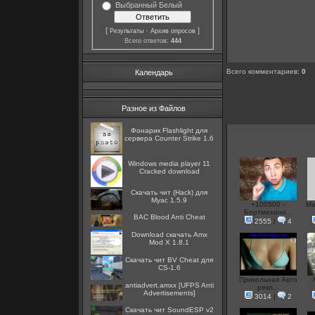
Выбранный Белый
[
·
]
Результаты
Архив опросов
Всего ответов:
444
Всего комментариев
:
0
Календарь
Разное из Файлов
Фонарик Flashlight для
сервера Counter Strike 1.6
Windows media player 11
Cracked download
Скачать чит (Hack) для
Myac 1.5.9
+100500 -
Ma
Бортмехани...
BAC Blood Anti Cheat
2555
|
4
Download скачать Amx
Mod X 1.8.1
Скачать чит BV Cheat для
CS-1.6
Прикольная Авто
antiadvert.amxx [UFPS Anti
рекл...
Advertisements]
3014
|
2
Скачать чит SoundESP v2