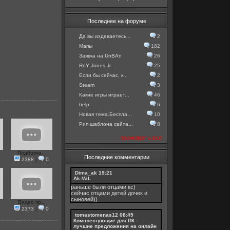
Последнее на форуме
Да вы издеваетесь...
2
Мапы
182
Заявка на UnBAn
26
RoY Jones Jr.
25
Если бы сейчас, к...
2
Steam
3
Какие игры играет...
46
help
6
Новая тема.Беспла...
10
Рип шаблона сайта...
8
посмотреть все
Подборка...
Последние комментарии
2388
|
0
Dima_ak
19:21
Ak-VaL
раньше были отцами кс)
сейчас отцами детей дочек и
сыновей))
Видео пр...
2373
|
0
tomastomenas12
08:45
Комплектующие для ПК –
лучшие предложения на онлайн