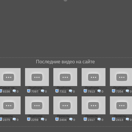
Последние видео на сайте
Самые см...
Подборка...
Подборка...
Подборка...
Подборка...
8336
|
0
7097
|
0
7311
|
0
7913
|
0
7354
|
0
Приколы ...
Подборка...
Приколы ...
Приколы ...
Приколы ...
2375
|
0
2259
|
0
2404
|
0
2317
|
0
2413
|
0