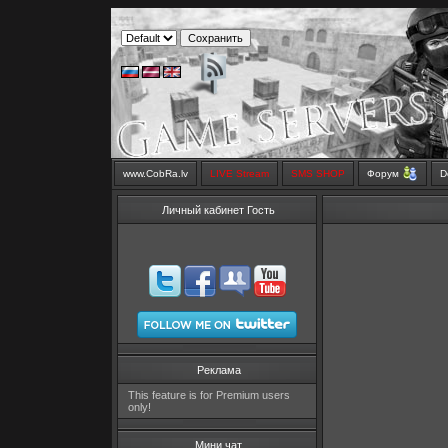
www.CobRa.lv
LIVE Stream
SMS SHOP
Форум
D
Личный кабинет Гость
Реклама
This feature is for Premium users
only!
Мини чат