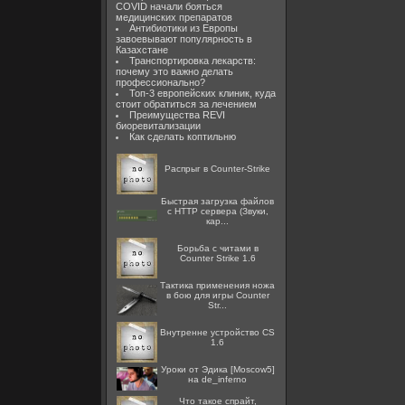
COVID начали бояться
медицинских препаратов
Антибиотики из Европы
завоевывают популярность в
Казахстане
Транспортировка лекарств:
почему это важно делать
профессионально?
Топ-3 европейских клиник, куда
стоит обратиться за лечением
Преимущества REVI
биоревитализации
Как сделать коптильню
Распрыг в Counter-Strike
Быстрая загрузка файлов
с HTTP сервера (Звуки,
кар...
Борьба с читами в
Counter Strike 1.6
Тактика применения ножа
в бою для игры Counter
Str...
Внутренне устройство CS
1.6
Уроки от Эдика [Moscow5]
на de_inferno
Что такое спрайт,