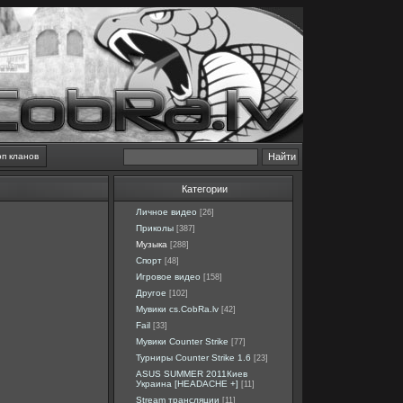
оп кланов
Категории
Личное видео
[26]
Приколы
[387]
Музыка
[288]
Спорт
[48]
Игровое видео
[158]
Другое
[102]
Мувики cs.CobRa.lv
[42]
Fail
[33]
Мувики Counter Strike
[77]
Турниры Counter Strike 1.6
[23]
ASUS SUMMER 2011Киев
Украина [HEADACHE +]
[11]
Stream трансляции
[11]