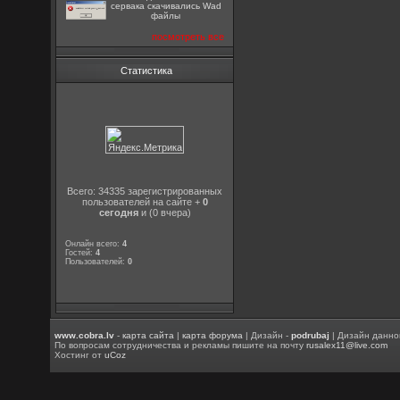
сервака скачивались Wad
файлы
посмотреть все
Статистика
Всего: 34335 зарегистрированных
пользователей на сайте +
0
сегодня
и (0 вчера)
Онлайн всего:
4
Гостей:
4
Пользователей:
0
www.cobra.lv
-
карта сайта
|
карта форума
| Дизайн -
podrubaj
| Дизайн данно
По вопросам сотрудничества и рекламы пишите на почту
rusalex11@live.com
Хостинг от
uCoz