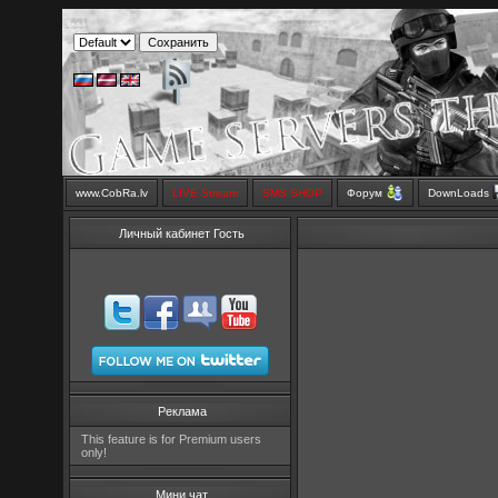
www.CobRa.lv
LIVE Stream
SMS SHOP
Форум
DownLoads
Личный кабинет Гость
Реклама
This feature is for Premium users
only!
Мини чат