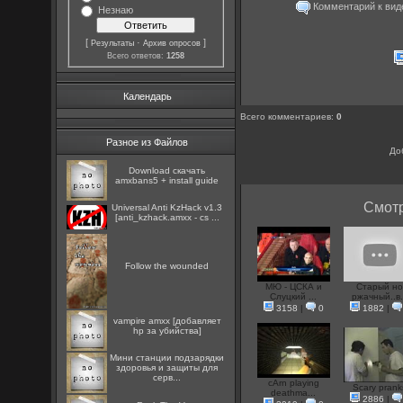
Комментарий к виде
Незнаю
[
·
]
Результаты
Архив опросов
Всего ответов:
1258
Календарь
Всего комментариев
:
0
Разное из Файлов
До
Download скачать
amxbans5 + install guide
Смотр
Universal Anti KzHack v1.3
[anti_kzhack.amxx - cs ...
Follow the wounded
МЮ - ЦСКА и
Старый н
Слуцкий ...
ржачный..в.
3158
|
0
1882
|
vampire amxx [добавляет
hp за убийства]
Мини станции подзарядки
здоровья и защиты для
серв...
cArn playing
Scary prank
deathma...
2886
|