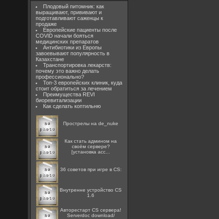
Плодовый питомник: как
выращивают, прививают и
подготавливают саженцы к
продаже
Европейские пациенты после
COVID начали бояться
медицинских препаратов
Антибиотики из Европы
завоевывают популярность в
Казахстане
Транспортировка лекарств:
почему это важно делать
профессионально?
Топ-3 европейских клиник, куда
стоит обратиться за лечением
Преимущества REVI
биоревитализации
Как сделать коптильню
Прострелы на de_nuke
Как стать админом на
своём сервере?
[установка acc...
36 советов при игре в CS:
Внутренне устройство CS
1.6
Авторестарт CS сервера!
Serverdoc download/