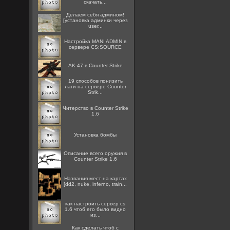
скачать...
Делаем себя админом!
[установка админки через
user...
Настройка MANI ADMIN в
сервере CS:SOURCE
AK-47 в Counter Strike
19 способов понизить
лаги на сервере Counter
Strik...
Читерство в Counter Strike
1.6
Установка бомбы
Описание всего оружия в
Counter Strike 1.6
Названия мест на картах
[dd2, nuke, inferno, train...
как настроить сервер cs
1.6 чтоб его было видно
из...
Как сделать чтоб с