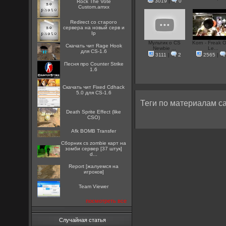
3019
|
0
Rock The Vote
Custom.amxx
Redirect со старого
сервера на новый серв и
Ip
Мультик о CS
Korn - Freak 
Скачать чит Rage Hook
Newbie ...
Le...
для CS-1.6
3111
|
2
2565
|
Песня про Counter Strike
1.6
Скачать чит Fixed Cdhack
5.0 для CS-1.6
Теги по материалам са
Death Sprite Effect (like
CSO)
Afk BOMB Transfer
Сборник cs zombie карт на
зомби сервер [37 штук]
d...
Report [жалуемся на
игроков]
Team Viewer
посмотреть все
Случайная статья