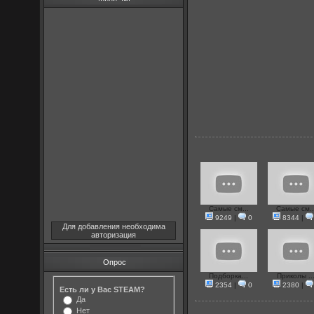
Самые см...
Самые см..
9249
|
0
8344
|
Для добавления необходима
авторизация
Опрос
Подборка...
Приколы ..
2354
|
0
2380
|
Есть ли у Вас STEAM?
Да
Нет