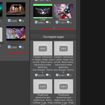
7186
|
0
Sky
RemoteKontrol
LAM
DeekeyS
0
2465
|
0
6986
|
0
7720
|
0
добавить
|
посмотреть все
Последние видео
«Україна має
GUN
талант-...
0
1956
|
1
посмотреть все
Самые смешные
Самые смешные
и тупые люди соц.
и тупые люди соц.
сетей. Вконтакте,
сетей. Вконтакте,
одноклассники,
одноклассники,
фейсбук,
фейсбук,
инстаграм. Часть
инстаграм. Часть
1.
2.
9249
|
0
8344
|
0
Подборка
Подборка
приколов про
приколов про
животных. Коты,
животных. Коты,
собаки и др. Угар
собаки и др. Угар