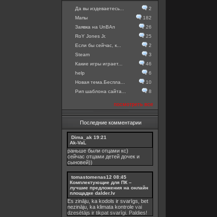
Да вы издеваетесь...
2
Мапы
182
Заявка на UnBAn
26
RoY Jones Jr.
25
Если бы сейчас, к...
2
Steam
3
Какие игры играет...
46
help
6
Новая тема.Беспла...
10
Рип шаблона сайта...
8
посмотреть все
Последние комментарии
Dima_ak
19:21
Ak-VaL
раньше были отцами кс)
сейчас отцами детей дочек и
сыновей))
tomastomenas12
08:45
Комплектующие для ПК –
лучшие предложения на онлайн
площадке dalder.lv
Es zināju, ka kodols ir svarīgs, bet
nezināju, ka
klimata kontrole
vai
dzesētājs ir tikpat svarīgi. Paldies!