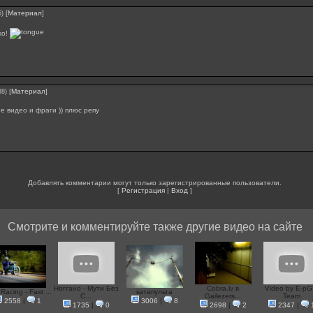
[
Материал
]
5)
хо!
[
Материал
]
38)
е видео и фраги )) плюс репу
Добавлять комментарии могут только зарегистрированные пользователи.
[
Регистрация
|
Вход
]
Смотрите и комментируйте также другие видео на сайте
Ноггано - Мути Без
Cobra.lv в
Video by E-pG
 Racing - Fast ...
катапульта
С...
Gailezers...
Team
2558
|
1
3006
|
8
1735
|
0
2698
|
2
2347
|