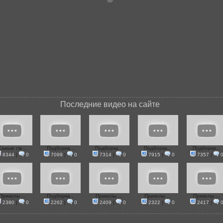
Последние видео на сайте
Самые см...
Подборка...
Подборка...
Подборка...
Подборка...
8344
|
0
7099
|
0
7314
|
0
7915
|
0
7357
|
Приколы ...
Подборка...
Приколы ...
Приколы ...
Приколы ...
2380
|
0
2262
|
0
2409
|
0
2322
|
0
2417
|