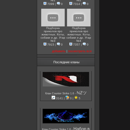
№1
№2
7099
|
0
7314
|
0
Подборка
Подборка
приколов про
приколов про
животных. Коты,
животных. Коты,
собаки и др. Угар
собаки и др. Угар
№3
№4
7915
|
0
7357
|
0
добавить
|
посмотреть все
Последние кланы
ℕℤツ
-
Клан Counter Strike 1.6
3141 |
0 |
5
Набор в
-
Клан Counter Strike 1.6