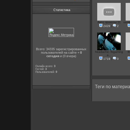
Статистика
Авто приколы 11
samij
2429
|
2
Всего: 34335 зарегистрированных
headache- fbgaming
В
пользователей на сайте +
0
a...
сегодня
и (0 вчера)
1719
|
0
Онлайн всего:
3
Гостей:
3
Пользователей:
0
Теги по материа