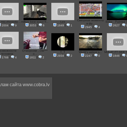
Смешные моменты
 moj zhestokij ...
milkyu best scout fr...
Lex
Seba - Painted 
в фу...
2004
|
9
3053
|
6
1649
|
1
2627
|
2945
|
4
озможности
Отморозки , спи***
T_T
World's widest s...
MULAT FT GEE 
человека
н...
2934
|
2
2247
|
0
1846
|
1768
|
4
1811
|
2
лам сайта www.cobra.lv