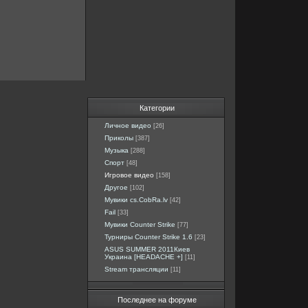
Категории
Личное видео
[26]
Приколы
[387]
Музыка
[288]
Спорт
[48]
Игровое видео
[158]
Другое
[102]
Мувики cs.CobRa.lv
[42]
Fail
[33]
Мувики Counter Strike
[77]
Турниры Counter Strike 1.6
[23]
ASUS SUMMER 2011Киев
Украина [HEADACHE +]
[11]
Stream трансляции
[11]
Последнее на форуме