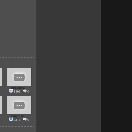
Подборка...
0
2391
|
0
Видео пр...
0
2378
|
0