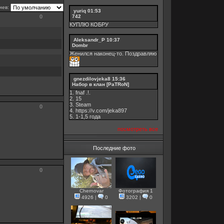
иев:
yuriq
01:53
0
742
КУПЛЮ КОБРУ
Aleksandr_P
10:37
Dombr
Женился наконец-то. Поздравляю
gnezdilovjeka8
15:36
Набор в клан [PaTRoN]
1. fnaf .!.
2. 15
3. Steam
0
4. https://v.com/jeka897
5. 1-1,5 годa
посмотреть все
Последние фото
0
Chernovar
Фотография 1
4926
|
0
3202
|
0