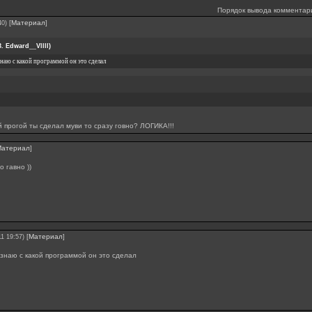
Порядок вывода комментар
[
Материал
]
40)
3. Edward__Vllll
)
знаю с какой программой он это сделал
й прогой ты сделал муви то сразу говно? ЛОГИКА!!!
Материал
]
о гавно ))
[
Материал
]
11 19:57)
 знаю с какой программой он это сделал