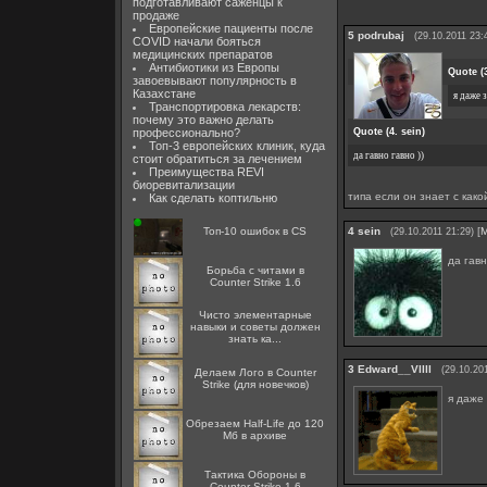
подготавливают саженцы к
продаже
Европейские пациенты после
5
podrubaj
(29.10.2011 23:
COVID начали бояться
медицинских препаратов
Антибиотики из Европы
Quote
(
завоевывают популярность в
Казахстане
я даже 
Транспортировка лекарств:
почему это важно делать
Quote
(
4. sein
)
профессионально?
Топ-3 европейских клиник, куда
да гавно гавно ))
стоит обратиться за лечением
Преимущества REVI
биоревитализации
типа если он знает с како
Как сделать коптильню
Топ-10 ошибок в CS
4
sein
[
(29.10.2011 21:29)
да гавн
Борьба с читами в
Counter Strike 1.6
Чисто элементарные
навыки и советы должен
знать ка...
3
Edward__Vllll
(29.10.20
Делаем Лого в Counter
Strike (для новечков)
я даже
Обрезаем Half-Life до 120
Мб в архиве
Тактика Обороны в
Counter Strike 1.6