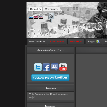
www.CobRa.lv
LIVE Stream
SMS SHOP
Форум
D
Личный кабинет Гость
Реклама
This feature is for Premium users
only!
Мини чат