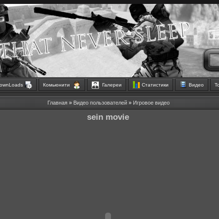
ownLoads
Комьюнити
Галереи
Статистики
Видео
Т
Главная
»
Видео пользователей
»
Игровое видео
sein movie