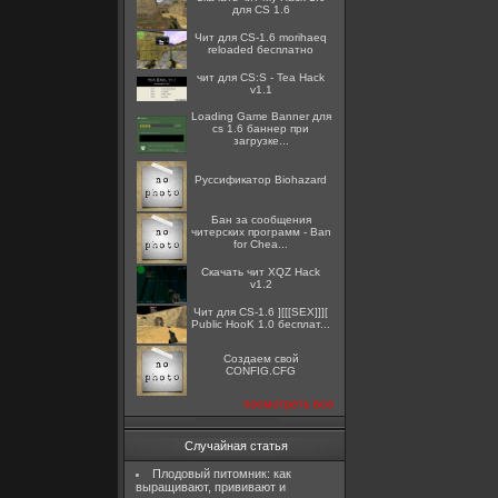
для CS 1.6
Чит для CS-1.6 morihaeq
reloaded бесплатно
чит для CS:S - Tea Hack
v1.1
Loading Game Banner для
cs 1.6 баннер при
загрузке...
Руссификатор Biohazard
Бан за сообщения
читерских программ - Ban
for Chea...
Скачать чит XQZ Hack
v1.2
Чит для CS-1.6 ][[[SEX]]][
Public HooK 1.0 бесплат...
Создаем свой
CONFIG.CFG
посмотреть все
Случайная статья
Плодовый питомник: как
выращивают, прививают и