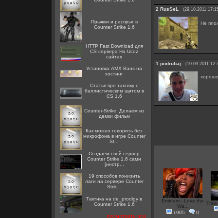
2
RusSeL
(29.10.2011 17:1
Прыжки и распрыг в
Не пло
Counter Strike 1.6
HTTP Fast Download для
CS сервера На Ucoz
сайтах
1
podrubaj
(10.09.2011 12:
Установка AMX Bans на
хостинг
хороше
Статья про тактику с
баллистическим щитом в
CS 1.6
Counter-Strike: Делаем из
демки фильм
Как можно говорить без
микрофона в игре Counter
St...
Создаём свой сервер
Counter Strike 1.6 сами
[инстр...
19 способов понизить
лаги на сервере Counter
Strik...
Тактика на de_prodigy в
Eminem - Love the
Trike
Counter Strike 1.6
Wa...
1905
|
0
посмотреть все