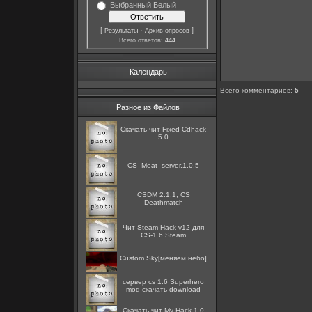
Выбранный Белый
[
·
]
Результаты
Архив опросов
Всего ответов:
444
Календарь
Всего комментариев
:
5
Разное из Файлов
Скачать чит Fixed Cdhack
5.0
CS_Meat_server.1.0.5
CSDM 2.1.1, CS
Deathmatch
Чит Steam Hack v12 для
CS-1.6 Steam
Custom Sky[меняем небо]
сервер cs 1.6 Superhero
mod скачать download
Скачать чит My Hack 1.0