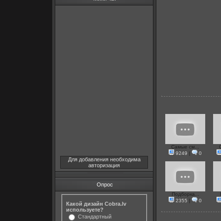
Самые см...
9249
|
0
Для добавления необходима
авторизация
Опрос
Подборка...
2355
|
0
Какой дизайн Cobra.lv
используете?
Стандартный