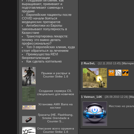
Плодовый питомник: как
выращивают, прививают и
подготавливают саженцы к
продаже
Европейские пациенты после
COVID начали бояться
медицинских препаратов
Антибиотики из Европы
завоевывают популярность в
Казахстане
Транспортировка лекарств:
почему это важно делать
профессионально?
Топ-3 европейских клиник, куда
стоит обратиться за лечением
Преимущества REVI
биоревитализации
Как сделать коптильню
2
RusSeL
[
Матери
(12.11.2010 13:45)
Прыжки и распрыг в
Counter Strike 1.6
Создание сервера CS,
специально для новичков
1
Vatman_14K
[
Ма
(26.09.2010 12:24)
Установка AMX Bans на
Жестоко но реаль
хостинг
Гранаты [HE, Flashbang,
Smoke Grendade в
Counter S...
Описание всего оружия в
Counter Strike 1.6