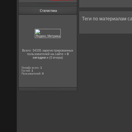
Статистика
Теги по материалам са
Всего: 34335 зарегистрированных
пользователей на сайте +
0
сегодня
и (0 вчера)
Онлайн всего:
1
Гостей:
1
Пользователей:
0