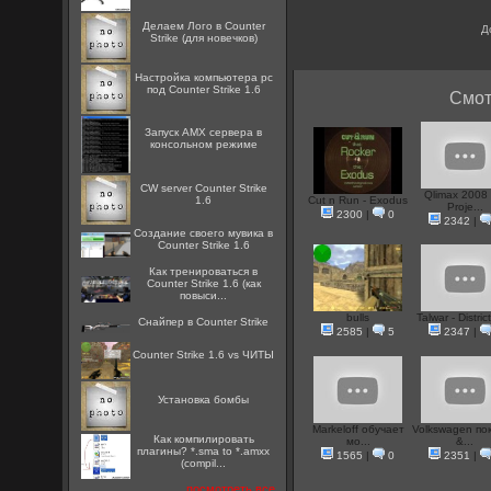
Делаем Лого в Counter
Д
Strike (для новечков)
Настройка компьютера pc
под Counter Strike 1.6
Смот
Запуск AMX сервера в
консольном режиме
CW server Counter Strike
Qlimax 2008
1.6
Cut n Run - Exodus
Proje...
2300
|
0
2342
|
Создание своего мувика в
Counter Strike 1.6
Как тренироваться в
Counter Strike 1.6 (как
повыси...
bulls
Talwar - District
Снайпер в Counter Strike
2585
|
5
2347
|
Counter Strike 1.6 vs ЧИТЫ
Установка бомбы
Markeloff обучает
Volkswagen по
Как компилировать
мо...
&...
плагины? *.sma to *.amxx
1565
|
0
2351
|
(compil...
посмотреть все