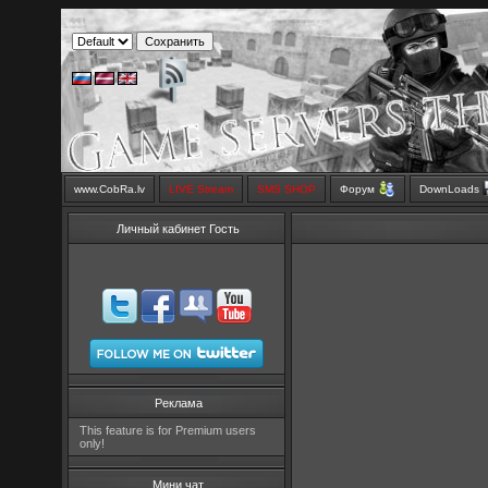
www.CobRa.lv
LIVE Stream
SMS SHOP
Форум
DownLoads
Личный кабинет Гость
Реклама
This feature is for Premium users
only!
Мини чат