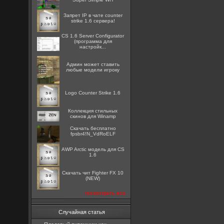
Запрет IP в чате counter
strike 1.6 сервера!
CS 1.6 Server Configurator
(программа для
настройк...
Админ может ставить
любые модели игроку
Logo Counter Strike 1.6
Коллекция стильных
скинов для Winamp
Скачать бесплатно
fpsbr4!N_VdRoELF
AWP Arctic модель для CS
1.6
Скачать чит Fighter FX 10
(NEW)
посмотреть все
Случайная статья