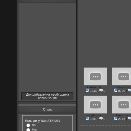
Самые см...
Самые см..
9244
|
0
8339
|
Для добавления необходима
авторизация
Опрос
Подборка...
Приколы ..
2351
|
0
2376
|
Есть ли у Вас STEAM?
Да
Нет