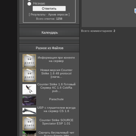
Незнаю
[
·
]
Результаты
Архив опросов
Всего ответов:
1258
Всего комментариев
:
2
Календарь
Разное из Файлов
Информация при конекте
на сервер
Новая версия Counter
Strike 1.6 48 protocol
[скача...
Counter Strike 1.6 Готовый
Сервер КС 1.6 CobRa
pub...
Parachute
USP с глушителем всегда
на сервер CS 1.6
Counter Strike SOURCE
Spectator ESP 1.01
Скачать беспалевый чит
Super Simple WH