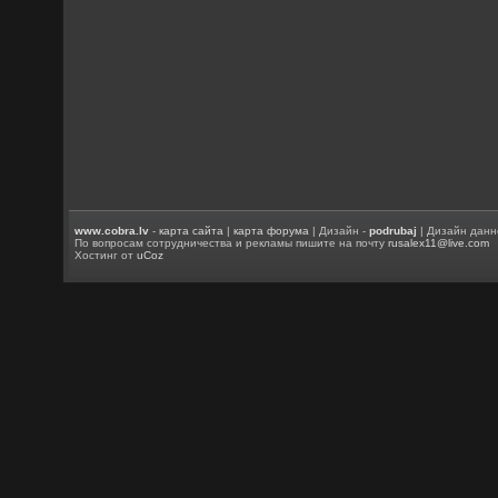
www.cobra.lv
-
карта сайта
|
карта форума
| Дизайн -
podrubaj
| Дизайн данн
По вопросам сотрудничества и рекламы пишите на почту
rusalex11@live.com
Хостинг от
uCoz