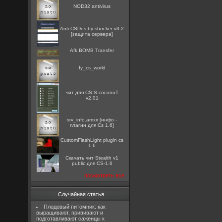
NOD32 antivirus
Anti CSDos by shocker v3.2
[защита сервера]
Afk BOMB Transfer
fy_cs_world
чит для CS:S coconuT
v2.01
srv_info.amxx [инфо -
плагин для Cs 1.6]
CustomFlashLight plugin cs
1.6
Скачать чит Stealth v1
public для CS-1.6
посмотреть все
Случайная статья
Плодовый питомник: как
выращивают, прививают и
подготавливают саженцы к