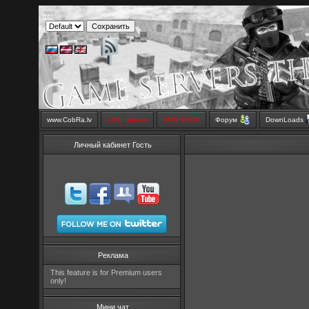
www.CobRa.lv
LIVE Stream
SMS SHOP
Форум
DownLoads
Личный кабинет Гость
Реклама
This feature is for Premium users
only!
Мини чат