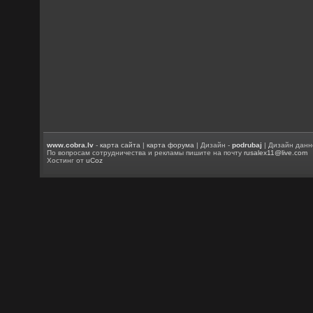
www.cobra.lv
-
карта сайта
|
карта форума
| Дизайн -
podrubaj
| Дизайн данн
По вопросам сотрудничества и рекламы пишите на почту
rusalex11@live.com
Хостинг от
uCoz