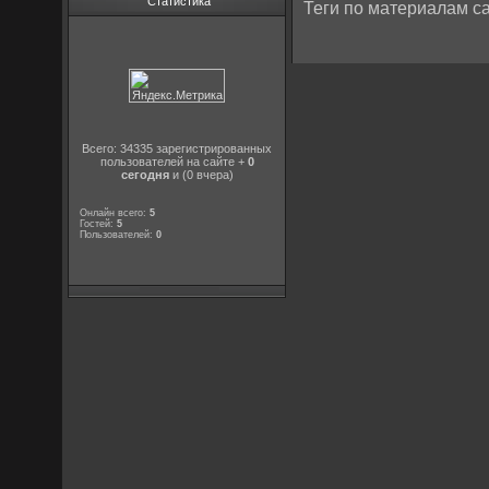
Статистика
Теги по материалам са
Всего: 34335 зарегистрированных
пользователей на сайте +
0
сегодня
и (0 вчера)
Онлайн всего:
5
Гостей:
5
Пользователей:
0