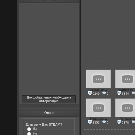
Самые см...
Самые см..
9249
|
0
8344
|
Для добавления необходима
авторизация
Опрос
Подборка...
Приколы ..
2353
|
0
2378
|
Есть ли у Вас STEAM?
Да
Нет