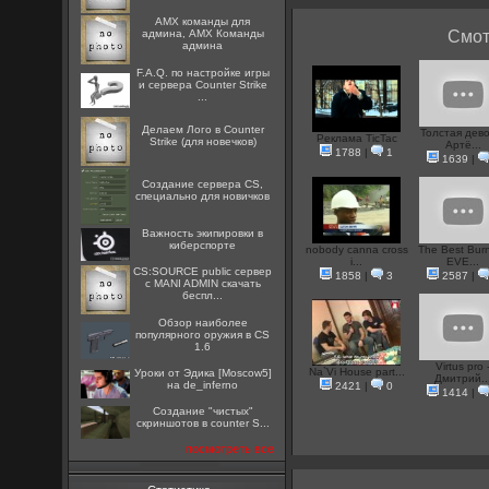
AMX команды для
админа, AMX Команды
Смот
админа
F.A.Q. по настройке игры
и сервера Counter Strike
...
Делаем Лого в Counter
Толстая дево
Реклама TicTac
Strike (для новечков)
Артё...
1788
|
1
1639
|
Создание сервера CS,
специально для новичков
Важность экипировки в
киберспорте
nobody canna cross
The Best Bur
i...
EVE...
CS:SOURCE public сервер
1858
|
3
2587
|
с MANI ADMIN скачать
беспл...
Обзор наиболее
популярного оружия в CS
1.6
Virtus pro 
Na`Vi House part...
Уроки от Эдика [Moscow5]
Дмитрий..
на de_inferno
2421
|
0
1414
|
Создание "чистых"
скриншотов в counter S...
посмотреть все