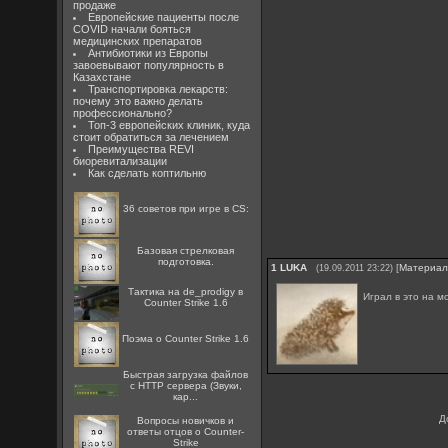
продаже
Европейские пациенты после
COVID начали бояться
медицинских препаратов
Антибиотики из Европы
завоевывают популярность в
Казахстане
Транспортировка лекарств:
почему это важно делать
профессионально?
Топ-3 европейских клиник, куда
стоит обратиться за лечением
Преимущества REVI
биоревитализации
Как сделать коптильню
36 советов при игре в CS:
Базовая стрелковая
подготовка.
1
LUKA
[
Материа
(19.09.2011 23:22)
Тактика на de_prodigy в
Играл в это на м
Counter Strike 1.6
Поэма о Counter Strike 1.6
Быстрая загрузка файлов
с HTTP сервера (Звуки,
кар...
Д
Вопросы новичков и
ответы отцов о Counter-
Strike