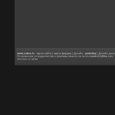
www.cobra.lv
-
карта сайта
|
карта форума
| Дизайн -
podrubaj
| Дизайн данн
По вопросам сотрудничества и рекламы пишите на почту
rusalex11@live.com
Хостинг от
uCoz