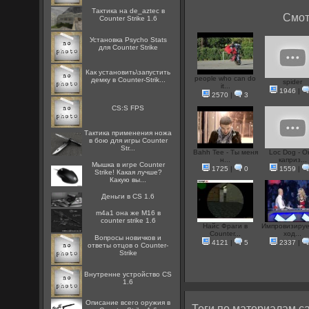
Тактика на de_aztec в
Смот
Counter Strike 1.6
Установка Psycho Stats
для Counter Strike
Как установить\запустить
people who can do
демку в Counter-Strik...
spider
it...
1946
|
2570
|
3
CS:S FPS
Тактика применения ножа
в бою для игры Counter
Str...
Bahh Tee - Ты меня
Loc Dog - О
н...
каприз...
Мышка в игре Counter
1725
|
0
1559
|
Strike! Какая лучше?
Какую вы...
Деньги в CS 1.6
m4a1 она же M16 в
counter strike 1.6
Найс Фраги в
Импровизируе
Counter...
ход...
Вопросы новичков и
4121
|
5
2337
|
ответы отцов о Counter-
Strike
Внутренне устройство CS
1.6
Описание всего оружия в
Теги по материалам са