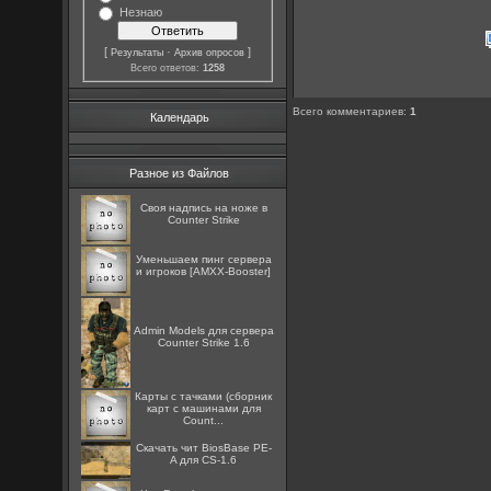
Незнаю
[
·
]
Результаты
Архив опросов
Всего ответов:
1258
Всего комментариев
:
1
Календарь
Разное из Файлов
Cвоя надпись на ноже в
Counter Strike
Уменьшаем пинг сервера
и игроков [AMXX-Booster]
Admin Models для сервера
Counter Strike 1.6
Карты с тачками (сборник
карт с машинами для
Count...
Скачать чит BiosBase PE-
A для CS-1.6