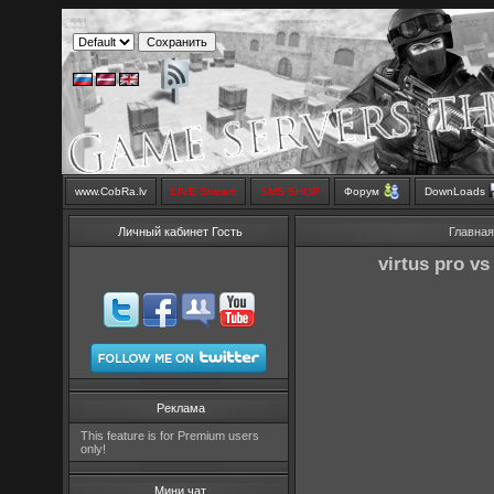
www.CobRa.lv
LIVE Stream
SMS SHOP
Форум
DownLoads
Личный кабинет Гость
Главна
virtus pro v
Реклама
This feature is for Premium users
only!
Мини чат