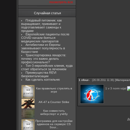
посмотреть все
Случайная статья
Плодовый питомник: как
выращивают, прививают и
подготавливают саженцы к
продаже
Европейские пациенты после
COVID начали бояться
медицинских препаратов
Антибиотики из Европы
завоевывают популярность в
Казахстане
Транспортировка лекарств:
почему это важно делать
профессионально?
Топ-3 европейских клиник, куда
стоит обратиться за лечением
Преимущества REVI
биоревитализации
Как сделать коптильню
1
nfour-
[
Материа
(26.09.2011 11:36)
1 v 3 norm vzjal
Как правильно стрелять в
игре
AK-47 в Counter Strike
Как совместить
киберспорт и учёбу
Д
Программа для настройки
админов на сервере CS
Sour...