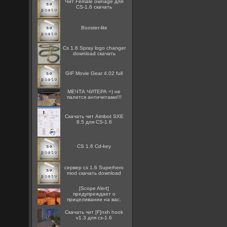
Чит Female ownage для
CS-1.6 скачать
Booster-lite
Cs 1.6 Spray logo changer
download скачать
GIF Movie Gear 4.02 full
МЕЧТА ЧИТЕРА =) не
палится античитами!!!
Скачать чит Aimbot SXE
8.5 для CS-1.6
CS 1.6 Cd-key
сервер cs 1.6 Superhero
mod скачать download
[Scope Alert]
предупреждает о
прицеливании на вас.
Скачать чит [F]nxh hook
v1.3 для cs-1.6