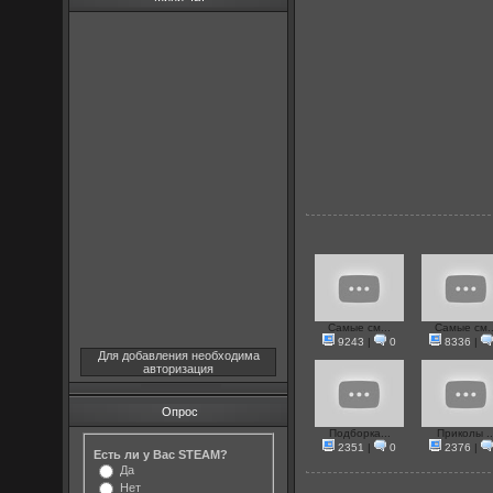
Самые см...
Самые см..
9243
|
0
8336
|
Для добавления необходима
авторизация
Опрос
Подборка...
Приколы ..
2351
|
0
2376
|
Есть ли у Вас STEAM?
Да
Нет