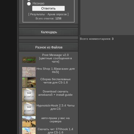
Незнаю
[
·
]
Результаты
Архив опросов
Всего ответов:
1258
Календарь
Всего комментариев
:
3
Разное из Файлов
Post Message v2.0
[цветные сообщения в
чате]
Hns Shop 1.8[магазин для
HnS]
Сборка беспалевных
читов для CS-1.6
Download скачать
amxbans5 + install guide
Hypnotick-Hook 2.5.4 Читы
для CS
авто-пушка у вас на
сервере
Скачать чит 370hook 1.4
для CS-1.6