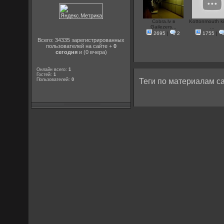
Cobra.lv в
Kottonmouth ki
Gailezers...
...
2695
|
2
1755
|
Всего: 34335 зарегистрированных
пользователей на сайте +
0
сегодня
и (0 вчера)
Онлайн всего:
1
Гостей:
1
Пользователей:
0
Теги по материалам са