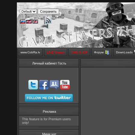
www.CobRa.lv
LIVE Stream
SMS SHOP
Форум
DownLoads
Личный кабинет Гость
Реклама
This feature is for Premium users
only!
Мини чат