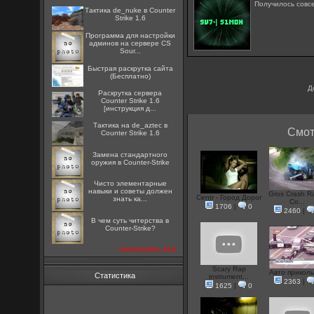
Получилось совс
Тактика de_nuke в Counter
Strike 1.6
Программа для настройки
админов на сервере CS
Sour...
Быстрая раскрутка сайта
(Бесплатно)
Д
Раскрутка сервера
Counter Strike 1.6
[инструкция д...
Тактика на de_aztec в
Смот
Counter Strike 1.6
Замена стандартного
оружия в Counter-Strike
Чисто элементарные
навыки и советы должен
Gros Crash Ra
Centr - Город Дорог
знать ка...
Co...
1706
|
0
2460
|
В чем суть читерства в
Counter-Strike?
посмотреть все
Scary Rap
Авто прикол
Статистика
instrument...
2363
|
1625
|
0