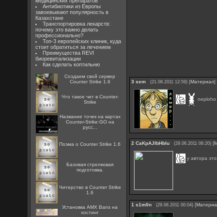
медицинских препаратов
Антибиотики из Европы
завоевывают популярность в
Казахстане
Транспортировка лекарств:
почему это важно делать
профессионально?
Топ-3 европейских клиник, куда
стоит обратиться за лечением
Преимущества REVI
биоревитализации
Как сделать коптильню
Создаем свой сервер
Counter Strike 1.6
3
sem
[
Материал
]
(21.08.2011 12:59)
Что такое чит в Counter-
neploho 
Strike
Название точек на картах
Counter-Strike:GO на
русс...
2
CaKpAJIbHbIu
[
(29.06.2011 06:20)
Поэма о Counter Strike 1.6
у автора это
Базовая стрелковая
подготовка.
Читерство в Counter Strike
1.6
1
s1m0n
[
Матери
(29.06.2011 00:04)
Установка AMX Bans на
хостинг