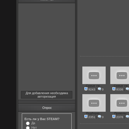
Самые см...
Самые см..
9243
|
0
8336
|
Для добавления необходима
авторизация
Опрос
Подборка...
Приколы ..
2351
|
0
2376
|
Есть ли у Вас STEAM?
Да
Нет