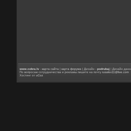
www.cobra.lv
-
карта сайта
|
карта форума
| Дизайн -
podrubaj
| Дизайн данн
По вопросам сотрудничества и рекламы пишите на почту
rusalex11@live.com
Хостинг от
uCoz