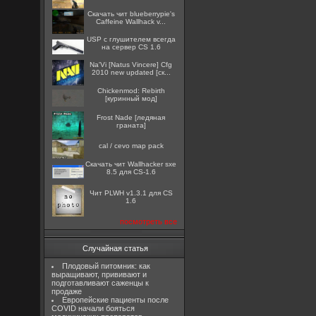
Скачать чит blueberrypie's
Caffeine Wallhack v...
USP с глушителем всегда
на сервер CS 1.6
Na'Vi [Natus Vincere] Cfg
2010 new updated [ск...
Chickenmod: Rebirth
[куринный мод]
Frost Nade [ледяная
граната]
cal / cevo map pack
Скачать чит Wallhacker sxe
8.5 для CS-1.6
Чит PLWH v1.3.1 для CS
1.6
посмотреть все
Случайная статья
Плодовый питомник: как
выращивают, прививают и
подготавливают саженцы к
продаже
Европейские пациенты после
COVID начали бояться