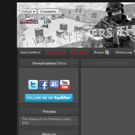
www.CobRa.lv
LIVE Stream
SMS SHOP
Форум
DownLoads
Личный кабинет Гость
Реклама
This feature is for Premium users
only!
Мини чат