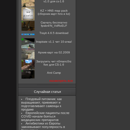
v1.0 для cs-1.6
KZ + HNS map pack
(сборник карт hns и kz)
Скачать бесплатно
fpsbr4!N_VdRoELF
Trayit 4.6.5 download
Inspirate v1.1 чит 10-ачка!
Архив карт на 02.2009
Загрузить чит n0manc0rz
five для CS-1.6
Anti Camp
посмотреть все
Случайная статья
Плодовый питомник: как
выращивают, прививают и
подготавливают саженцы к
продаже
Европейские пациенты после
COVID начали бояться
медицинских препаратов
Антибиотики из Европы
завоевывают популярность в