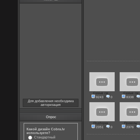
Самые см...
Самые см..
9243
|
0
8338
|
Для добавления необходима
авторизация
Опрос
Подборка...
Приколы ..
2351
|
0
2376
|
Какой дизайн Cobra.lv
используете?
Стандартный