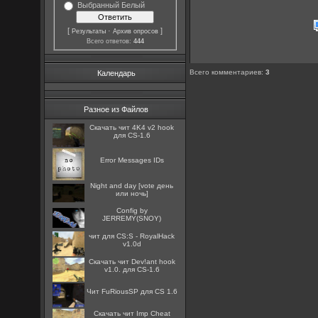
Выбранный Белый
[
·
]
Результаты
Архив опросов
Всего ответов:
444
Всего комментариев
:
3
Календарь
Разное из Файлов
Скачать чит 4K4 v2 hook
для CS-1.6
Error Messages IDs
Night and day [vote день
или ночь]
Config by
JERREMY(SNOY)
чит для CS:S - RoyalHack
v1.0d
Скачать чит Dev!ant hook
v1.0. для CS-1.6
Чит FuRiousSP для CS 1.6
Скачать чит Imp Cheat