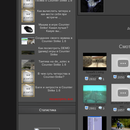
Поэма о Counter Strike 1.6
Как вычислить читера и
как вести себя при
встрече ...
Мышка в игре Counter
Strike! Какая лучше?
Д
Какую вы...
Создание своего мувика в
Counter Strike 1.6
Смот
Как посмотреть DEMO
(демку) игры в Counter
Strike
Тактика на de_aztec в
Counter Strike 1.6
SpawN Living
В чем суть читерства в
Хотел бы т
Legend
Counter-Strike?
2050
|
2832
|
1
Баги и хитрости в Counter
Strike 1.6
посмотреть все
Markeloff обу
Авария поезда
мо...
2861
|
3
Статистика
1657
|