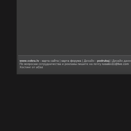
www.cobra.lv
-
карта сайта
|
карта форума
| Дизайн -
podrubaj
| Дизайн данн
По вопросам сотрудничества и рекламы пишите на почту
rusalex11@live.com
Хостинг от
uCoz