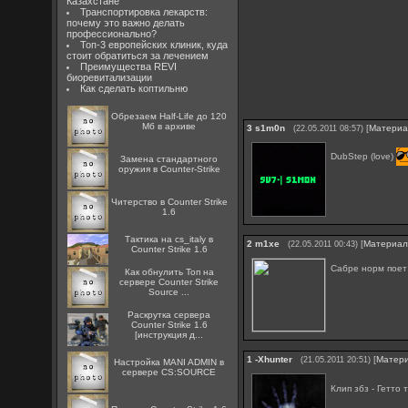
Казахстане
Транспортировка лекарств:
почему это важно делать
профессионально?
Топ-3 европейских клиник, куда
стоит обратиться за лечением
Преимущества REVI
биоревитализации
Как сделать коптильню
Обрезаем Half-Life до 120
Мб в архиве
3
s1m0n
[
Матери
(22.05.2011 08:57)
DubStep (love)
Замена стандартного
оружия в Counter-Strike
Читерство в Counter Strike
1.6
Тактика на cs_italy в
2
m1xe
[
Материа
(22.05.2011 00:43)
Counter Strike 1.6
Сабре норм поет
Как обнулить Топ на
сервере Counter Strike
Source ...
Раскрутка сервера
Counter Strike 1.6
[инструкция д...
1
-Xhunter
[
Матер
(21.05.2011 20:51)
Настройка MANI ADMIN в
сервере CS:SOURCE
Клип збз - Гетто