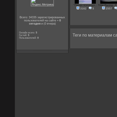
"Пацан психанул...
Trike Racing - Fa
3162
|
5
2557
|
Всего: 34335 зарегистрированных
пользователей на сайте +
0
сегодня
и (0 вчера)
Онлайн всего:
5
Теги по материалам са
Гостей:
5
Пользователей:
0