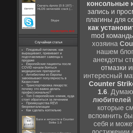
консольные к
Скачать dproto [0.9.187] -
HLDS serverside crack (...
запись и прос
плагины для с
Skype
как установи
посмотреть все
mod команды
хозяина
Cou
Случайная статья
Плодовый питомник: как
нашем блог
выращивают, прививают и
подготавливают саженцы к
анекдоты ст
продаже
Европейские пациенты после
отмазки и
COVID начали бояться
медицинских препаратов
интересный м
Антибиотики из Европы
завоевывают популярность в
Казахстане
Counter Strik
Транспортировка лекарств:
почему это важно делать
1.6
. Думаю
профессионально?
Топ-3 европейских клиник, куда
любителей 
стоит обратиться за лечением
Преимущества REVI
которые см
биоревитализации
Как сделать коптильню
вспомнить бы
Баги и хитрости в Counter
себя и може
Strike 1.6
достижении 