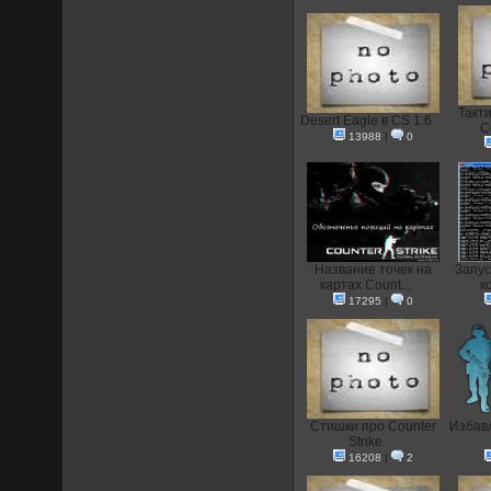
Такт
Desert Eagle в CS 1.6
C
13988
|
0
Название точек на
Запус
картах Count...
к
17295
|
0
Стишки про Counter
Избавл
Strike
16208
|
2