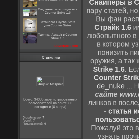
Снайперы в Co
пару статей, н
Создание своего мувика в
Counter Strike 1.6
Вы фан расп
Установка Psycho Stats
Страйк 1.6
им
для Counter Strike
любопытного в
Тактика. Assault в Counter
Strike 1.6
в котором уз
посмотреть все
понизить пи
Статистика
оружия, а так
Strike 1.6
. Е
Counter Strik
de_nuke
...
сайте www.c
Всего: 34335 зарегистрированных
линков в посл
пользователей на сайте +
0
сегодня
и (0 вчера)
-
статья 
пользоватьс
Онлайн всего:
7
Гостей:
7
Пользователей:
0
Пожалуй это в
узнать проч