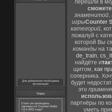
перешли в м
сможете
знаменитой
,
игры
Counter S
категорий
, к
пожалуй с кат
которой Вы с
команды
на та
de_train
,
cs_it
найдёте и
так
щитом,
как пр
соперника. Хоч
Для добавления необходима
будет недоста
авторизация
это
применя
Опрос
использов
партнёры по ко
Стоит ли проводить
турниры по Counter Strike
уметь при
1.6 в 2012 году?