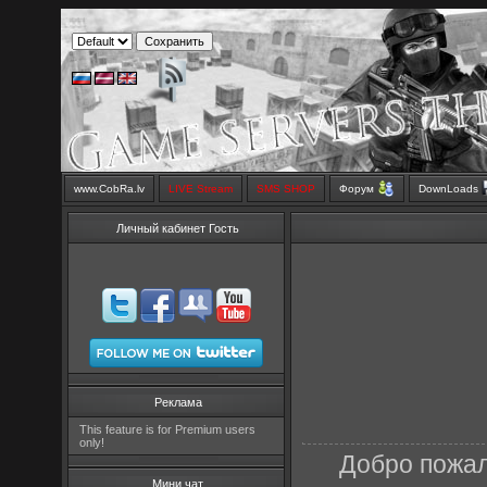
www.CobRa.lv
LIVE Stream
SMS SHOP
Форум
DownLoads
Личный кабинет Гость
Реклама
This feature is for Premium users
only!
Добро пожал
Мини чат