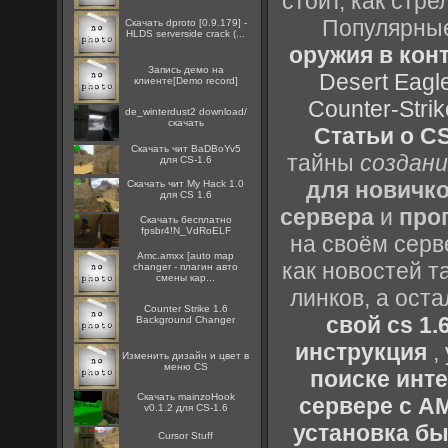
стоит, как стре
Популярные
Скачать dproto [0.9.179] -
HLDS serverside crack (...
оружия в конт
Запись демо на
Desert Eagl
клиенте[Demo record]
Counter-Strik
de_winterdust2 download/
скачать
Статьи о CS
Скачать чит BaDBoYv5
тайны
создани
для CS-1.6
для новичк
Скачать чит My Hack 1.0
для CS 1.6
сервера
и
про
Скачать бесплатно
fpsbr4!N_VdRoELF
на своём серв
Amc.amxx [auto map
как новостей т
changer - плагин авто
смены кар...
линков, а ост
Counter Strike 1.6
свой cs 1.
Background Changer
инструкция
,
Изменить дизайн и цвет в
меню CS
поиске инт
Скачать mainzoHook
сервере с 
v0.1.2 для CS-1.6
установка быс
Cursor Stuff