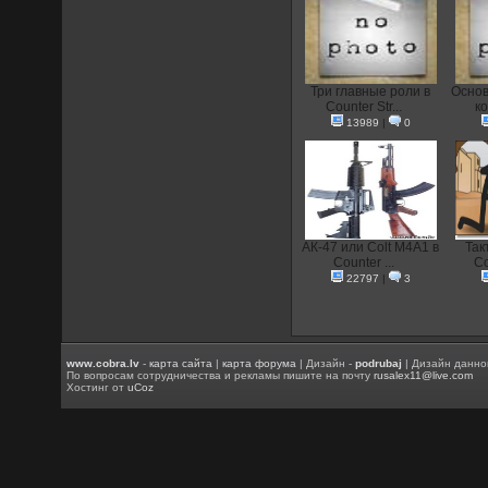
Три главные роли в
Основ
Counter Str...
ко
13989
|
0
АК-47 или Colt M4A1 в
Так
Counter ...
Co
22797
|
3
www.cobra.lv
-
карта сайта
|
карта форума
| Дизайн -
podrubaj
| Дизайн данно
По вопросам сотрудничества и рекламы пишите на почту
rusalex11@live.com
Хостинг от
uCoz