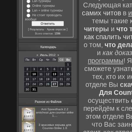
Lan турниры
Следующая кате
Online турниры
Lan + online турниры
самих читов
в
и
Не стоит проводить
темы такие 
вообще
читеры
и
что 
[
·
]
Результаты
Архив опросов
Всего ответов:
1596
как спалить чи
о том,
что дел
Календарь
и
как дока
«
Июль 2012
»
программы
! 
Пн
Вт
Ср
Чт
Пт
Сб
Вс
1
сможете узнать
2
3
4
5
6
7
8
9
10
11
12
13
14
15
тех, кто их
16
17
18
19
20
21
22
отделе Вы
ска
23
24
25
26
27
28
29
30
31
Для Count
осуществить с
Разное из Файлов
перейдём к сл
Anti Speedhack 2.2
anticheat для counter strike
этом отделе В
1....
что Вас заин
3 красивых взрыва для
Counter-Strike 1.6