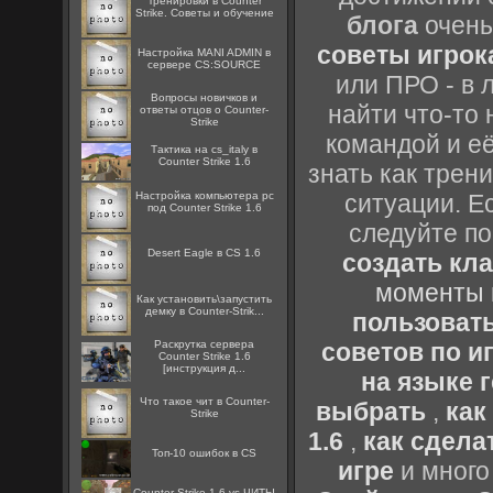
Тренировки в Counter
Strike. Советы и обучение
блога
очень
советы игрока
Настройка MANI ADMIN в
сервере CS:SOURCE
или ПРО - в 
Вопросы новичков и
найти что-то 
ответы отцов о Counter-
Strike
командой и её
Тактика на cs_italy в
Counter Strike 1.6
знать как трен
Настройка компьютера pc
ситуации. Е
под Counter Strike 1.6
следуйте по
Desert Eagle в CS 1.6
создать кл
моменты 
Как установить\запустить
демку в Counter-Strik...
пользоват
Раскрутка сервера
советов по иг
Counter Strike 1.6
[инструкция д...
на языке 
Что такое чит в Counter-
выбрать
,
как
Strike
1.6
,
как сдела
Топ-10 ошибок в CS
игре
и много
Counter Strike 1.6 vs ЧИТЫ