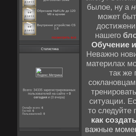
былое, ну а
н
Обрезаем Half-Life до 120
может быт
Мб в архиве
достижени
Внутренне устройство CS
1.6
нашего
бл
посмотреть все
Обучение и
Статистика
Неважно нови
материлах мо
так же
соклановцами
тренировать
Всего: 34335 зарегистрированных
пользователей на сайте +
0
сегодня
и (0 вчера)
ситуации. Е
то следуйте 
Онлайн всего:
6
Гостей:
6
Пользователей:
0
как создат
важные момен