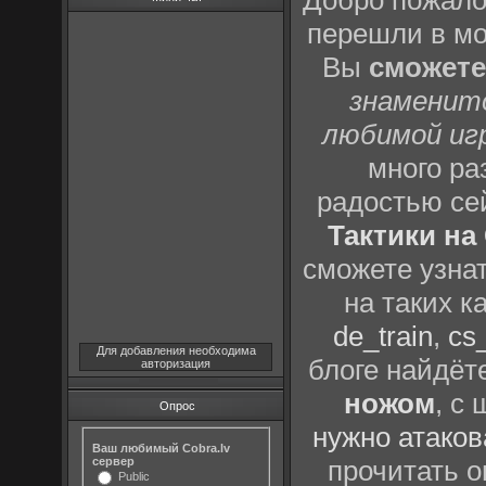
Добро пожало
перешли в м
Вы
сможете
знаменит
любимой иг
много р
радостью се
Тактики на 
сможете узна
на таких к
de_train
,
cs_
Для добавления необходима
блоге найдёт
авторизация
ножом
, с
Опрос
нужно атаков
Ваш любимый Cobra.lv
сервер
прочитать о
Public