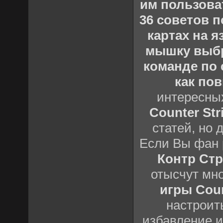
им пользова
36 советов по
картах на 
мышку выб
команде по c
как пов
интересны
Counter Stri
статей, но 
Если Вы фан 
Контр Стр
отысчут мн
игры Count
настроить
избавление и