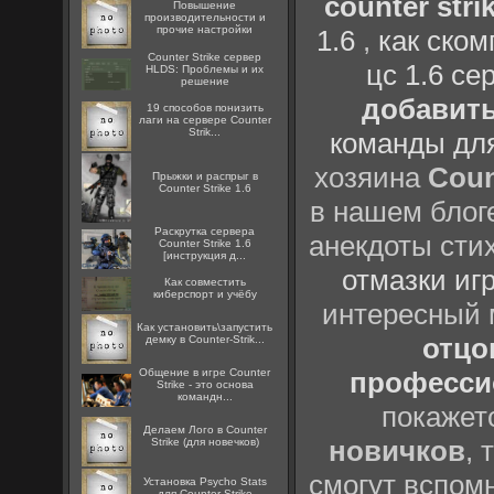
counter strik
Повышение
производительности и
прочие настройки
1.6
,
как ско
Counter Strike сервер
цс 1.6 се
HLDS: Проблемы и их
решение
добавить
19 способов понизить
лаги на сервере Counter
Strik...
команды дл
хозяина
Coun
Прыжки и распрыг в
Counter Strike 1.6
в нашем блоге
Раскрутка сервера
анекдоты сти
Counter Strike 1.6
[инструкция д...
отмазки иг
Как совместить
киберспорт и учёбу
интересный
Как установить\запустить
отцов
демку в Counter-Strik...
Общение в игре Counter
профессио
Strike - это основа
командн...
покажет
Делаем Лого в Counter
новичков
, 
Strike (для новечков)
смогут вспомн
Установка Psycho Stats
для Counter Strike