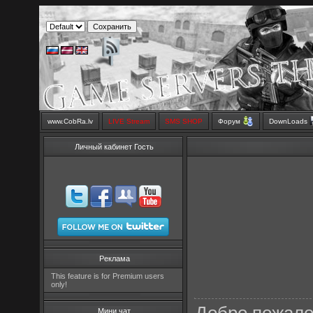
www.CobRa.lv
LIVE Stream
SMS SHOP
Форум
DownLoads
Личный кабинет Гость
Реклама
This feature is for Premium users
only!
Мини чат