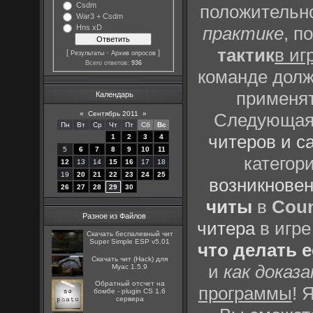
Csdm
положительно
War3 + Csdm
Hns xD
практике
, п
тактик
в иг
[
·
]
Результаты
Архив опросов
Всего ответов:
936
команде долж
применят
Календарь
«
Сентябрь 2011
»
Следующая 
Пн
Вт
Ср
Чт
Пт
Сб
Вс
читеров и с
1
2
3
4
5
6
7
8
9
10
11
категор
12
13
14
15
16
17
18
19
20
21
22
23
24
25
возникновен
26
27
28
29
30
читы
в
Coun
Разное из Файлов
читера
в игре
Скачать беспалевный чит
Super Simple ESP v5.01
что делать 
Скачать чит (Hack) для
и
как доказ
Myac 1.5.9
Обратный отсчет на
программы
! 
бомбе - plugin CS 1.6
сервера