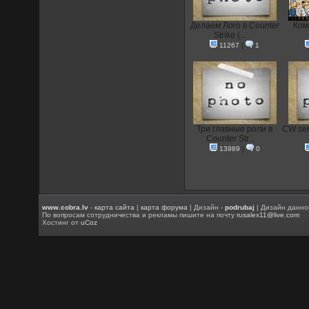
Делаем Лого в Counter
Ком
Strike (...
11267
|
1
Три главные роли в
CW ser
Counter Str...
13989
|
0
www.cobra.lv
-
карта сайта
|
карта форума
| Дизайн -
podrubaj
| Дизайн данно
По вопросам сотрудничества и рекламы пишите на почту
rusalex11@live.com
Хостинг от
uCoz