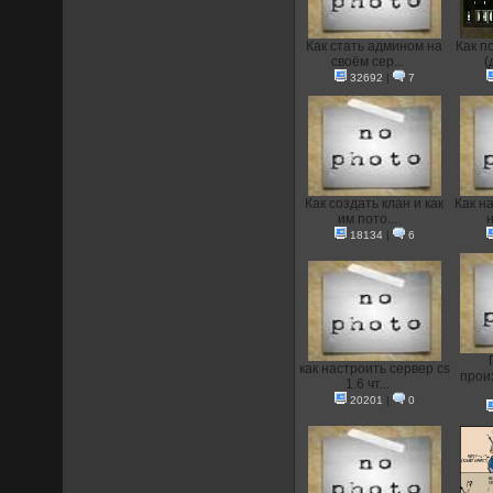
Как стать админом на
Как п
своём сер...
(
32692
|
7
Как создать клан и как
Как н
им пото...
н
18134
|
6
как настроить сервер cs
прои
1.6 чт...
20201
|
0