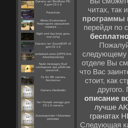
Вы сможете
Скачать чит BiosBase PE-
A для CS-1.6
читах, так 
Parachute
программы
Winter Environment
Новогоднее украшение
перейдя по 
сервера - ...
Night and day [vote день
бесплатн
или ночь]
Пожалуй
Скачать чит SoundESP v2
для CS 1.6
следующему
antiadvert.amxx [UFPS Anti
Advertisements]
отделе Вы см
Nade messages [hud
сообщение при убийстве
что Вас заинт
гранатой...
Cs Go Wh скачать
стоит, как с
бесплатно
другого.
Скачать Hardballer
описание вс
Чит Female ownage для
лучше AK
CS-1.6 скачать
гранатах H
Autoresponder / Advertiser
реклама
Следующая ка