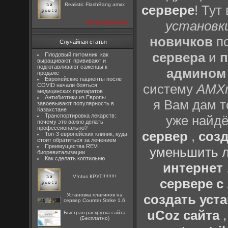
Realistic FlashBang amxx
сервере
! Тут
установки
посмотреть все
новичков
по
Случайная статья
сервера
и
п
Плодовый питомник: как
выращивают, прививают и
подготавливают саженцы к
админом
продаже
Европейские пациенты после
систему
AMX
COVID начали бояться
медицинских препаратов
Антибиотики из Европы
я Вам дам т
завоевывают популярность в
Казахстане
Транспортировка лекарств:
уже найдё
почему это важно делать
профессионально?
сервер
,
созд
Топ-3 европейских клиник, куда
стоит обратиться за лечением
Преимущества REVI
уменьшить л
биоревитализации
Как сделать коптильню
интернет
V!ntus КРУТ!!!!!!!!!
сервере 
Установка плагинов на
создать уста
сервер Counter Strike 1.6
uCoz сайта
Быстрая раскрутка сайта
(Бесплатно)