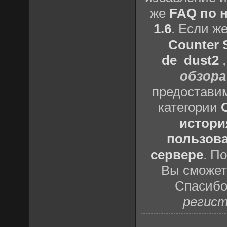
же
FAQ по н
1.6
. Если ж
Counter S
de_dust2
обзора
предоставим
категории
истори
пользова
сервере
. П
Вы сможете
Спасибо
регист