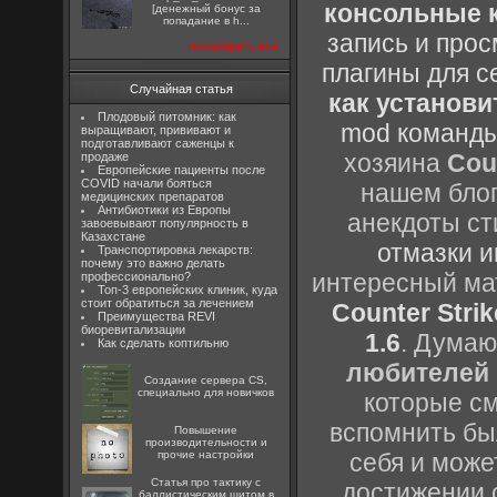
консольные к
[денежный бонус за
попадание в h...
запись и прос
посмотреть все
плагины для с
Случайная статья
как установи
Плодовый питомник: как
mod команды
выращивают, прививают и
подготавливают саженцы к
хозяина
Cou
продаже
Европейские пациенты после
COVID начали бояться
нашем блог
медицинских препаратов
Антибиотики из Европы
анекдоты ст
завоевывают популярность в
Казахстане
отмазки и
Транспортировка лекарств:
почему это важно делать
интересный м
профессионально?
Топ-3 европейских клиник, куда
стоит обратиться за лечением
Counter Strik
Преимущества REVI
биоревитализации
1.6
. Думаю
Как сделать коптильню
любителей 
Создание сервера CS,
специально для новичков
которые см
вспомнить бы
Повышение
производительности и
прочие настройки
себя и може
Статья про тактику с
достижении 
баллистическим щитом в