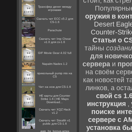
стоит, как стре
Популярные
Трансфер денег между
игроками
оружия в конт
Скачать чит ECC v5.2 для
CS-1.6
Desert Eagl
Counter-Strik
Parachute
Статьи о CS
Скачать чит Imp Cheat
v1.0 для cs-1.6
тайны
создани
GIF Movie Gear 4.02 full
для новичк
сервера
и
про
Napalm Nades 1.2
на своём серв
прикольный pump mix на
CS
как новостей т
линков, а ост
Чит на нож для CS-1.6
свой cs 1.
HE карты для Counter
Strike 1.6 ( HE Maps
инструкция
,
Download...
Скачать чит XQZ Hack
поиске инт
v1.2
сервере с 
Скачать чит Stealth v1
public для CS-1.6
установка быс
awp_hs_bonus.amxx