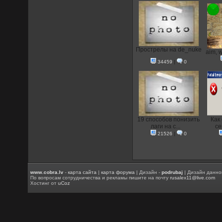
Прострелы на de_nuke
aim, 
34459
|
0
19 способов понизить
Как
лаги на с...
се
21526
|
0
www.cobra.lv
-
карта сайта
|
карта форума
| Дизайн -
podrubaj
| Дизайн данно
По вопросам сотрудничества и рекламы пишите на почту
rusalex11@live.com
Хостинг от
uCoz