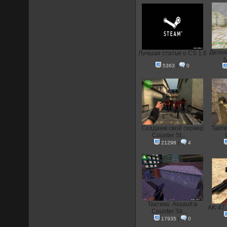
Делае
Лучшая статья о CS 1.6
[
5363
|
0
Создаем свой сервер
Такти
Counter St...
21298
|
4
Тактика. Assault в
AK-47 
Counter Str...
17935
|
0