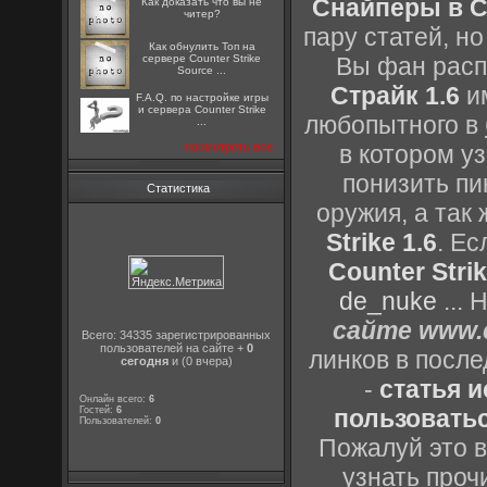
Снайперы в Co
Как доказать что вы не
читер?
пару статей, н
Как обнулить Топ на
сервере Counter Strike
Вы фан расп
Source ...
Страйк 1.6
им
F.A.Q. по настройке игры
и сервера Counter Strike
любопытного в
...
посмотреть все
в котором уз
понизить пи
Статистика
оружия, а так
Strike 1.6
. Е
Counter Strik
de_nuke
...
сайте www.c
Всего: 34335 зарегистрированных
пользователей на сайте +
0
линков в посл
сегодня
и (0 вчера)
-
статья 
Онлайн всего:
6
Гостей:
6
пользоватьс
Пользователей:
0
Пожалуй это в
узнать проч