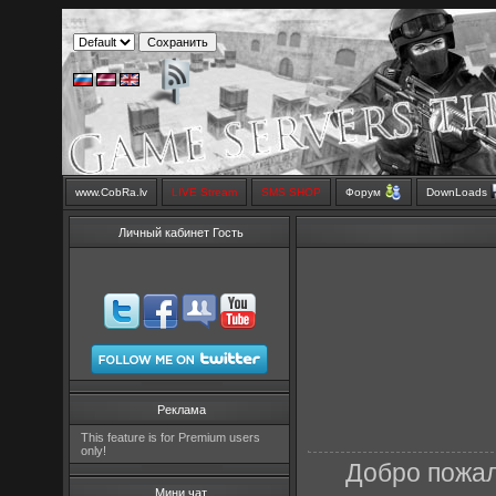
www.CobRa.lv
LIVE Stream
SMS SHOP
Форум
DownLoads
Личный кабинет Гость
Реклама
This feature is for Premium users
only!
Добро пожал
Мини чат