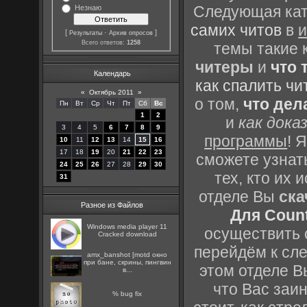
Следующая кате
Незнаю
самих читов
в
и
[
·
]
Результаты
Архив опросов
Всего ответов:
1258
темы такие 
читеры
и
что 
Календарь
как спалить чи
«
Октябрь 2011
»
о том,
что дел
Пн
Вт
Ср
Чт
Пт
Сб
Вс
1
2
и
как дока
3
4
5
6
7
8
9
программы
! 
10
11
12
13
14
15
16
17
18
19
20
21
22
23
сможете узнать
24
25
26
27
28
29
30
тех, кто их
31
отделе Вы
ска
Разное из Файлов
Для Count
Windows media player 11
осуществить с
Cracked download
перейдём к сл
amx_banshot [motd окно
при бане, скрины, пингвин
этом отделе В
в...
что Вас заин
% bug fix