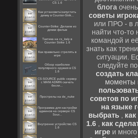
CS 1.6
блога
очень
Как установить\запустить
советы игрока
демку в Counter-Strik...
или ПРО - в 
Counter-Strike: Делаем из
демки фильм
найти что-то 
командой и её
Тактика на cs_italy в
Counter Strike 1.6
знать как трен
Как правильно стрелять в
ситуации. Е
игре
следуйте по
Обзор наиболее
популярного оружия в CS
1.6
создать кл
CS:SOURCE public сервер
моменты 
с MANI ADMIN скачать
беспл...
пользоват
советов по иг
Прострелы на de_nuke
на языке 
Программа для настройки
админов на сервере CS
выбрать
,
как
Sour...
1.6
,
как сдела
Внутренне устройство CS
1.6
игре
и много