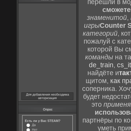
перешли в м
сможете
знаменитой
,
игры
Counter S
категорий
, к
пожалуй с кат
которой Вы с
команды
на та
de_train
,
cs_it
найдёте и
так
щитом,
как пр
соперника. Хоч
Для добавления необходима
будет недоста
авторизация
это
применя
Опрос
использов
партнёры по ко
Есть ли у Вас STEAM?
Да
уметь при
Нет