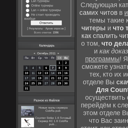
Lan турниры
Следующая кате
Online турниры
Lan + online турниры
самих читов
в
и
Не стоит проводить
темы такие 
вообще
читеры
и
что 
[
·
]
Результаты
Архив опросов
Всего ответов:
1596
как спалить чи
о том,
что дел
Календарь
и
как дока
«
Октябрь 2011
»
программы
! 
Пн
Вт
Ср
Чт
Пт
Сб
Вс
1
2
сможете узнать
3
4
5
6
7
8
9
тех, кто их
10
11
12
13
14
15
16
17
18
19
20
21
22
23
отделе Вы
ска
24
25
26
27
28
29
30
Для Count
31
осуществить с
Разное из Файлов
перейдём к сл
Новые мапы сервера
CobRa pub
этом отделе В
Counter Strike 1.6 Готовый
что Вас заин
Сервер КС 1.6 CobRa
pub...