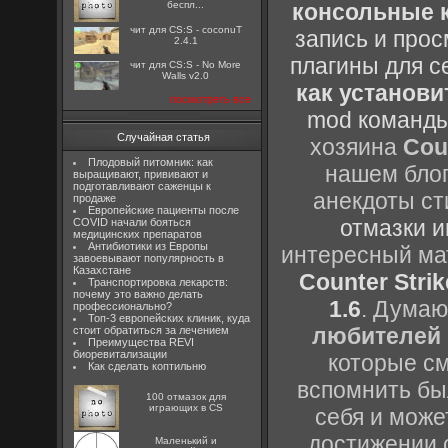
беспл...
консольные к
чит для CS:S - coconuT
запись и прос
2.4.1
плагины для с
чит для CS:S - No More
Walls v2.0
как установи
посмотреть все
mod команды
Случайная статья
хозяина
Cou
Плодовый питомник: как
нашем блог
выращивают, прививают и
подготавливают саженцы к
анекдоты ст
продаже
Европейские пациенты после
отмазки и
COVID начали бояться
медицинских препаратов
Антибиотики из Европы
интересный м
завоевывают популярность в
Казахстане
Counter Strik
Транспортировка лекарств:
почему это важно делать
1.6
. Думаю
профессионально?
Топ-3 европейских клиник, куда
любителей 
стоит обратиться за лечением
Преимущества REVI
биоревитализации
которые см
Как сделать коптильню
вспомнить бы
100 отмазок для
играющих в CS
себя и може
достижении 
Маленький и