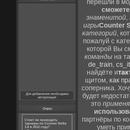
перешли в м
сможете
знаменитой
,
игры
Counter S
категорий
, к
пожалуй с кат
которой Вы с
команды
на та
de_train
,
cs_it
найдёте и
так
щитом,
как пр
соперника. Хоч
Для добавления необходима
будет недоста
авторизация
это
применя
Опрос
использов
партнёры по ко
Стоит ли проводить
турниры по Counter Strike
уметь при
1.6 в 2012 году?