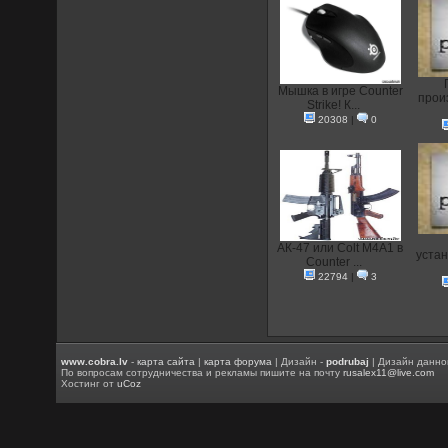
Мышка в игре Counter
прои
Strike! К...
20308
|
0
АК-47 или Colt M4A1 в
устан
Counter ...
22794
|
3
www.cobra.lv
-
карта сайта
|
карта форума
| Дизайн -
podrubaj
| Дизайн данно
По вопросам сотрудничества и рекламы пишите на почту
rusalex11@live.com
Хостинг от
uCoz