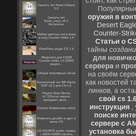
стоит, как стре
Скачать чит Fixed Cdhack
Популярные
5.0
оружия в конт
Скачать чит
Basic_hack_v5.1
Desert Eagl
бесплатно
Counter-Strik
Набор цветных логотипов
в игру Counter Strike 1.6
Статьи о CS
тайны
создани
FlashFlare plugin CS 1.6
для новичк
Waypoints для CSDM
Counter Strike 1.6 [5600
сервера
и
про
waypoi...
на своём серв
Сборка популярных читов
как новостей т
Бесплатный чит MP-Hacks
ESP v3.2 для CS-1.6
линков, а ост
Players Drop Money
v1.7[После смерти
свой cs 1.
выпадают день...
инструкция
,
Custom Sky[меняем небо]
поиске инт
Изменить дизайн и цвет в
сервере с 
меню CS
установка быс
CS:SOURCE public сервер
с MANI ADMIN скачать