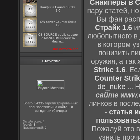
Снайперы в Co
Конфиг в Counter Strike
пару статей, н
1.6
Вы фан расп
CW server Counter Strike
1.6
Страйк 1.6
им
любопытного в
CS:SOURCE public сервер
с MANI ADMIN скачать
беспл...
в котором уз
посмотреть все
понизить пи
оружия, а так
Статистика
Strike 1.6
. Е
Counter Strik
de_nuke
...
сайте www.c
линков в посл
Всего: 34335 зарегистрированных
пользователей на сайте +
0
-
статья 
сегодня
и (0 вчера)
пользоватьс
Онлайн всего:
4
Гостей:
4
Пожалуй это в
Пользователей:
0
узнать проч