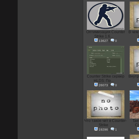
Оптимизация Counter
В чем
Strike 1.6...
13627
|
0
Counter Strike сервер
Внутр
HLDS: Пр...
26073
|
0
Что такое чит в Counter-
Так
Strike
Co
19296
|
1