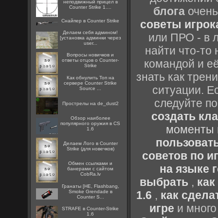
неподвижный прицел в
Counter Strike 1....
блога
очень
Снайпер в Counter Strike
советы игрока
Делаем себя админом!
или ПРО - в 
[установка админки через
user...
найти что-то 
Вопросы новичков и
ответы отцов о Counter-
командой и её
Strike
знать как трен
Как обнулить Топ на
сервере Counter Strike
ситуации. Е
Source ...
следуйте по
Прострелы на de_dust2
создать кл
Обзор наиболее
популярного оружия в CS
моменты 
1.6
пользоват
Делаем Лого в Counter
Strike (для новечков)
советов по иг
Oбмен ссылками и
на языке 
банерами с сайтом
CobRa.lv
выбрать
,
как
Гранаты [HE, Flashbang,
Smoke Grendade в
1.6
,
как сдела
Counter S...
игре
и много
STRAFE в Counter-Strike
1.6