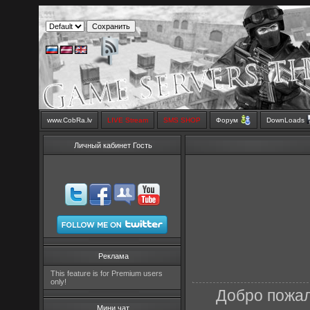
www.CobRa.lv
LIVE Stream
SMS SHOP
Форум
DownLoads
Личный кабинет Гость
Реклама
This feature is for Premium users
only!
Добро пожал
Мини чат