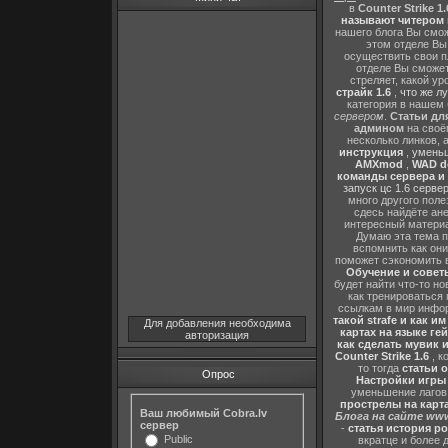
в
Counter Strike 1.
называют читером 
нашего блога Вы сможе
этом отделе В
осуществить свои п
отделе Вы сможете
стреляет, какой ур
страйк 1.6
,
что же л
категория в нашем 
сервером
.
Статьи дл
админом
на своё
несколько линков, 
инструкция
,
уменьш
AMXmod
,
WAD d
команды сервера и и
запуск цс 1.6 серве
много другого поле
сдесь найдёте ан
интересный матери
Думаю эта тема п
вспомнить как они
поможет сэкономить 
Обучение и советы
будет найти что-то но
как тренироваться 
ссылкам в мир инфор
такой strafe и как и
Для добавления необходима
картах на языке ге
авторизация
как сделать мувик и
Counter Strike 1.6
, к
то тогда
статьи о
Опрос
Настройки игры C
уменьшение лагов,
прострелы на картах
Ваш любимый Cobra.lv
Блога на сайте www
сервер
-
статья история р
Public
вкратце и более 