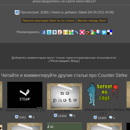
регистрируйтесь на сайте www.cobra.lv
!
Просмотров:
11301
|
Новость добавил
:
Glock
[04.09.2011 04:56]
Рекомендовать:
Добавлять комментарии могут только зарегистрированные пользователи.
[
Регистрация
|
Вход
]
Читайте и комментируйте другие статьи про Counter Strike
er
Избавляемся от лагов в
Ка
Лучшая статья о CS 1.6
CS:S FPS
CS !
10482
|
0
5362
|
0
16395
|
4