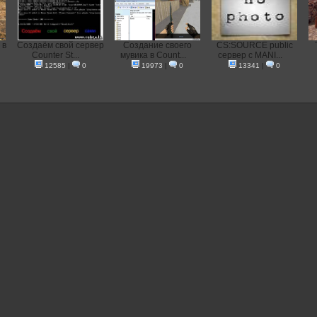
 в
Создаём свой сервер
Создание своего
CS:SOURCE public
Counter St...
мувика в Count...
сервер с MANI...
12585
|
0
19973
|
0
13341
|
0