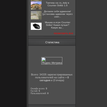
Тактика на cs_italy в
Counter Strike 1.6
Делаем себя админом!
[установка админки через
user...
Мышка в игре Counter
Strike! Какая лучше?
Какую вы...
посмотреть все
Статистика
Всего: 34335 зарегистрированных
пользователей на сайте +
0
сегодня
и (0 вчера)
Онлайн всего:
5
Гостей:
5
Пользователей:
0