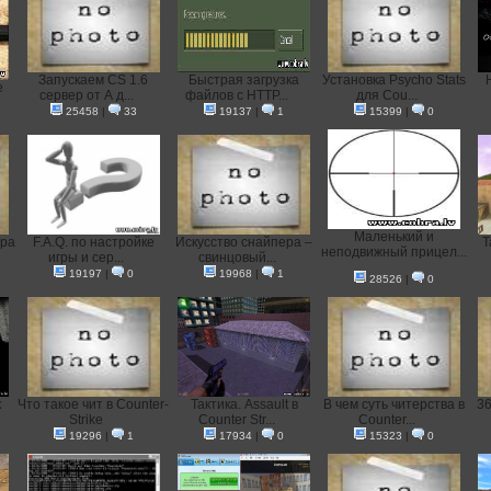
Запускаем CS 1.6
Быстрая загрузка
Установка Psycho Stats
e
сервер от А д...
файлов с HTTP...
для Cou...
25458
|
33
19137
|
1
15399
|
0
Маленький и
ера
F.A.Q. по настройке
Искусство снайпера –
Т
неподвижный прицел...
игры и сер...
свинцовый...
19197
|
0
19968
|
1
28526
|
0
к
Что такое чит в Counter-
Тактика. Assault в
В чем суть читерства в
36
Strike
Counter Str...
Counter...
19296
|
1
17934
|
0
15323
|
0