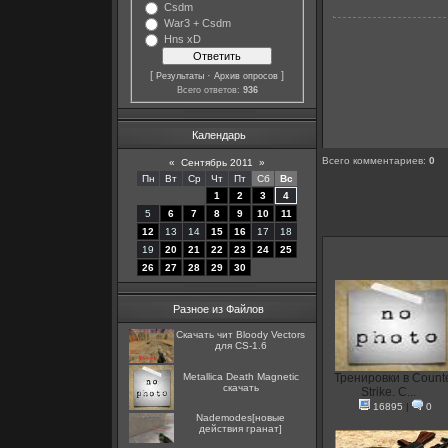
Csdm
War3 + Csdm
Hns xD
[
·
]
Результаты
Архив опросов
Всего ответов:
936
Календарь
Всего комментариев
:
0
«
Сентябрь 2011
»
Пн
Вт
Ср
Чт
Пт
Сб
Вс
1
2
3
4
5
6
7
8
9
10
11
12
13
14
15
16
17
18
19
20
21
22
23
24
25
26
27
28
29
30
Разное из Файлов
Скачать чит Bloody Vectors
для CS-1.6
Metallica Death Magnetic
Тренировки в Count
скачать
Strike. С...
16895
|
0
Nademodes[новые
действия гранат]