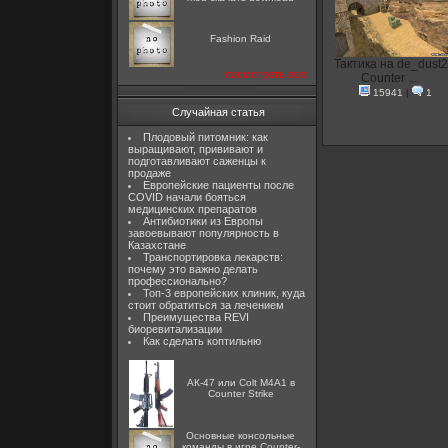
Fashion Raid
Тактика на de_dust2
посмотреть все
Counter ...
15941
|
1
Случайная статья
Плодовый питомник: как
выращивают, прививают и
подготавливают саженцы к
продаже
Европейские пациенты после
COVID начали бояться
медицинских препаратов
Антибиотики из Европы
завоевывают популярность в
Казахстане
Транспортировка лекарств:
почему это важно делать
профессионально?
Топ-3 европейских клиник, куда
стоит обратиться за лечением
Преимущества REVI
биоревитализации
Как сделать коптильню
АК-47 или Colt M4A1 в
Counter Strike
Основные консольные
команды в игре Counter-