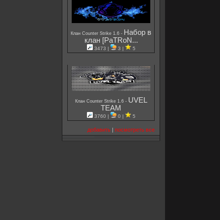
Набор в
-
Клан Counter Strike 1.6
клан [PaTRoN...
3473 |
3 |
5
UVEL
-
Клан Counter Strike 1.6
TEAM
3760 |
0 |
5
добавить
|
посмотреть все