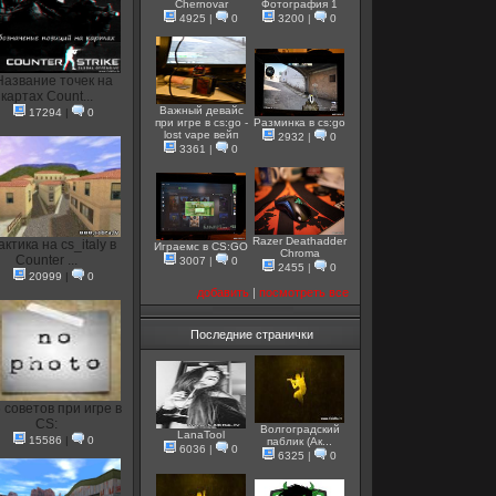
Chernovar
Фотография 1
4925
|
0
3200
|
0
Название точек на
картах Count...
Важный девайс
17294
|
0
при игре в cs:go -
Разминка в cs:go
lost vape вейп
2932
|
0
3361
|
0
Razer Deathadder
актика на cs_italy в
Играемс в CS:GO
Chroma
Counter ...
3007
|
0
2455
|
0
20999
|
0
добавить
|
посмотреть все
Последние странички
 советов при игре в
CS:
Волгоградский
LanaTool
15586
|
0
паблик (Ак...
6036
|
0
6325
|
0