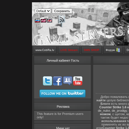
www.CobRa.lv
LIVE Stream
SMS SHOP
Форум
D
Личный кабинет Гость
Добро пожаловать 
найти
целую библиот
Блоге
есть много 
Реклама
Counter Strike 1.6 
de_nuke
,
de_prodigy
,
This feature is for Premium users
ножом
, с щитом,
к
only!
тактик будет недо
использования т
применять их во в
игре
Counter Strike 1.
Мини чат