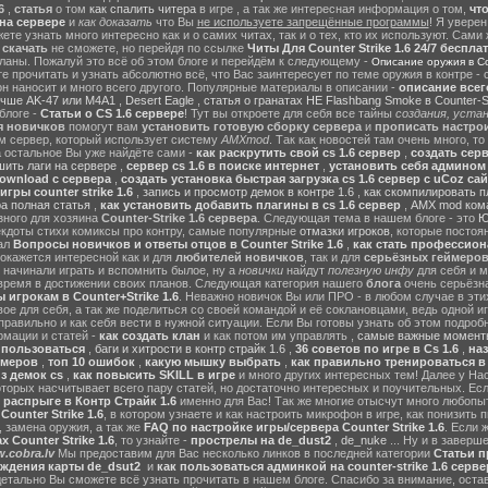
6
,
статья
о том
как спалить читера
в игре , а так же интересная информация о том,
чт
на сервере
и
как доказать
что Вы
не используете запрещённые программы
! Я уверен
те узнать много интересно как и о самих читах, так и о тех, кто их используют. Сами
ы
скачать
не сможете, но перейдя по ссылке
Читы Для Counter Strike 1.6 24/7 беспла
ланы. Пожалуй это всё об этом блоге и перейдём к следующему -
Описание оружия в Cou
 прочитать и узнать абсолютно всё, что Вас заинтересует по теме оружия в контре - с
он наносит и много всего другого. Популярные материалы в описании -
описание всег
учше AK-47 или M4A1
,
Desert Eagle
,
статья о гранатах HE Flashbang Smoke в Counter-St
блоге -
Статьи о CS 1.6 сервере
! Тут вы откроете для себя все тайны
создания, устан
я новичков
помогут вам
установить готовую сборку сервера
и
прописать настрои
м сервер, который использует систему
AMXmod
. Так как новостей там очень много, то
а остальное Вы уже найдёте сами -
как раскрутить свой cs 1.6 сервер
,
создать серв
ить лаги на сервере
,
сервер cs 1.6 в поиске интернет
,
установить себя админом н
ownload с сервера
,
создать установка быстрая загрузка cs 1.6 сервер с uCoz сай
гры counter strike 1.6
,
запись и просмотр демок в контре 1.6
,
как скомпилировать п
ра полная статья
,
как установить добавить плагины в cs 1.6 сервер
,
AMX mod ком
зного для хозяина
Counter-Strike 1.6 сервера
. Следующая тема в нашем блоге - это
Ю
екдоты стихи комиксы про контру, самые популярные
отмазки игроков
, которые постоя
ал
Вопросы новичков и ответы отцов в Counter Strike 1.6
,
как стать профессион
окажется интересной как и для
любителей новичков
, так и для
серьёзных геймеро
 начинали играть и вспомнить былое, ну а
новички
найдут
полезную инфу
для себя и м
время в достижении своих планов. Следующая категория нашего
блога
очень серьёзна
 игрокам в Counter+Strike 1.6
. Неважно новичок Вы или ПРО - в любом случае в эт
вое для себя, а так же поделиться со своей командой и её соклановцами, ведь одной и
правильно и как себя вести в нужной ситуации. Если Вы готовы узнать об этом подробн
мации и статей -
как создать клан
и как потом им управлять ,
самые важные моменты
м пользоваться
,
баги и хитрости в контр страйк 1.6
,
36 советов по игре в Cs 1.6
,
наз
ймеров
,
топ 10 ошибок
,
какую мышку выбрать
,
как правильно тренироваться в 
з демок cs
,
как повысить SKILL в игре
и много других интересных тем! Далее у На
оторых насчитывает всего пару статей, но достаточно интересных и поучительных. Ес
 распрыге в Контр Страйк 1.6
именно для Вас! Так же многие отысчут много любопы
ounter Strike 1.6
, в котором узнаете и как настроить микрофон в игре, как понизить п
 замена оружия, а так же
FAQ по настройке игры/сервера Counter Strike 1.6
. Если 
 Counter Strike 1.6
, то узнайте -
прострелы на de_dust2
,
de_nuke
... Ну и в завер
.cobra.lv
Мы предоставим для Вас несколько линков в последней категории
Статьи пр
ождения карты de_dsut2
и
как пользоваться админкой на counter-strike 1.6 серве
детально Вы сможете всё узнать прочитать в нашем блоге. Спасибо за внимание, оста