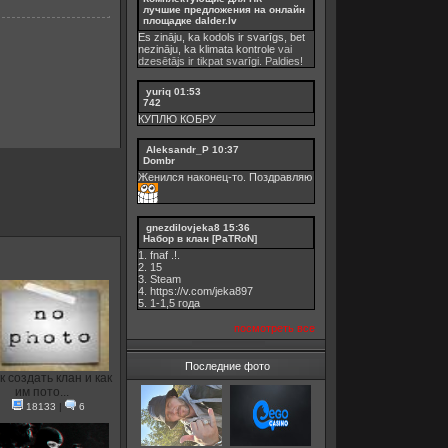
лучшие предложения на онлайн
площадке dalder.lv
Es zināju, ka kodols ir svarīgs, bet
nezināju, ka
klimata kontrole
vai
dzesētājs ir tikpat svarīgi. Paldies!
yuriq
01:53
742
КУПЛЮ КОБРУ
Aleksandr_P
10:37
Dombr
Женился наконец-то. Поздравляю
gnezdilovjeka8
15:36
Набор в клан [PaTRoN]
1. fnaf .!.
2. 15
3. Steam
4. https://v.com/jeka897
5. 1-1,5 годa
посмотреть все
Последние фото
к создать клан и как
им пото...
18133
|
6