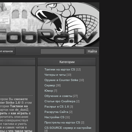
оп кланов
Категории
Тактики на картах CS
[12]
Читеры и читы
[10]
Оружие в Counter Strike
[10]
Сервер
[30]
Юмор
[7]
Обучение и советы
[27]
отором Вы
сможете
Статьи про Снайпера
[2]
er Strike 1.6
! В этом
тегории
Тактики на
Распрыг в CS 1.6
[3]
картах как
de_dust2
,
Раскрутка Сайта
[2]
ерить
и
как играть с
прочитать описание
Настройки CS
[11]
нно совершенствуя
Прострелы на картах CS
[2]
е тактики и уметь
в и самих читов
в
CS:SOURCE сервер и настройки
еры
и
что такое читы
[4]