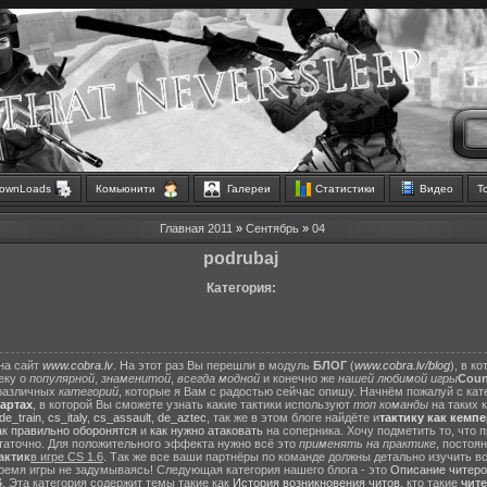
ownLoads
Комьюнити
Галереи
Статистики
Видео
Т
Главная
2011
»
Сентябрь
»
04
podrubaj
Категория:
на сайт
www.cobra.lv
. На этот раз Вы перешли в модуль
БЛОГ
(
www.cobra.lv/blog
), в к
еку о
популярной
,
знаменитой
,
всегда модной
и конечно же
нашей любимой игры
Count
различных
категорий
, которые я Вам с радостью сейчас опишу. Начнём пожалуй с ка
картах
, в которой Вы сможете узнать какие тактики используют
топ команды
на таких 
de_train
,
cs_italy
,
cs_assault
,
de_aztec
, так же в этом блоге найдёте и
тактику как кемп
ак правильно оборонятся
и
как нужно атаковать
на соперника. Хочу подметить то, что 
статочно. Для положительного эффекта нужно всё это
применять на практике
, постоя
актик
в игре CS 1.6
. Так же все ваши партнёры по команде должны детально изучить вс
ремя игры не задумываясь! Следующая категория нашего блога - это
Описание читеро
6
. Эта категория содержит темы такие как
История возникновения читов
, кто такие
чит