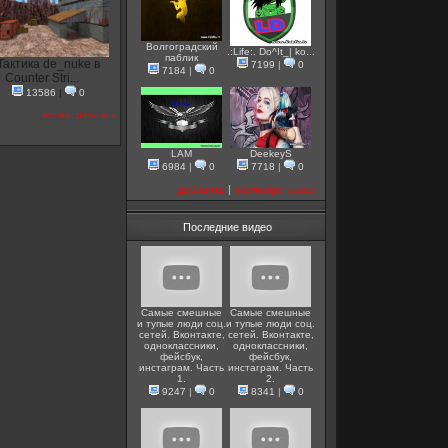
Волгоградский
.:Life:. Do^It_| ko...
паблик
Тактика de_nuke в
7199
|
0
7184
|
0
Counter Stri...
13586
|
0
посмотреть все
LAM
DeekeyS
6984
|
0
7718
|
0
добавить
|
посмотреть все
Последние видео
Самые смешные
Самые смешные
и тупые люди соц.
и тупые люди соц.
сетей. Вконтакте,
сетей. Вконтакте,
одноклассники,
одноклассники,
фейсбук,
фейсбук,
инстаграм. Часть
инстаграм. Часть
1.
2.
9247
|
0
8341
|
0