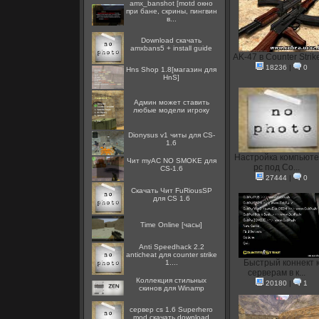
amx_banshot [motd окно
при бане, скрины, пингвин
в...
Download скачать
amxbans5 + install guide
AK-47 в Counter Strik
18236
|
0
Hns Shop 1.8[магазин для
HnS]
Админ может ставить
любые модели игроку
Dionysus v1 читы для CS-
1.6
Настройка компьют
Чит myAC NO SMOKE для
pc под Co...
CS-1.6
27444
|
0
Скачать Чит FuRiousSP
для CS 1.6
Time Online [часы]
Anti Speedhack 2.2
anticheat для counter strike
Быстрый коннект 
1....
серверам в к...
Коллекция стильных
20180
|
1
скинов для Winamp
сервер cs 1.6 Superhero
mod скачать download