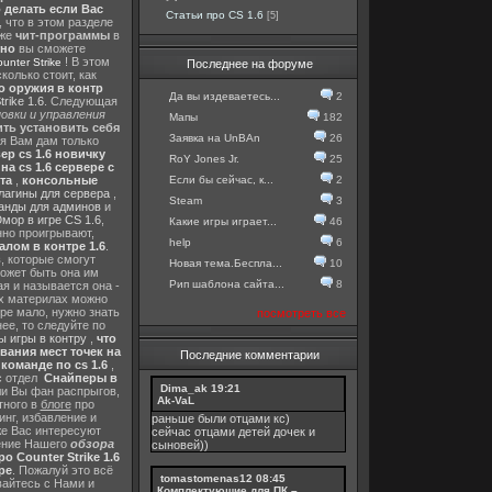
о делать если Вас
Статьи про CS 1.6
[5]
, что в этом разделе
 же
чит-программы
в
тно
вы сможете
! В этом
nter Strike
Последнее на форуме
колько стоит, как
о оружия в контр
Да вы издеваетесь...
2
rike 1.6
. Следующая
овки и управления
Мапы
182
ть установить себя
Заявка на UnBAn
26
 я Вам дам только
ер cs 1.6 новичку
RoY Jones Jr.
25
а cs 1.6 сервере с
Если бы сейчас, к...
2
та
,
консольные
лагины для сервера
,
Steam
3
анды для админов
и
мор в игре CS 1.6
,
Какие игры играет...
46
нно проигрывают,
help
6
алом в контре 1.6
.
в
, которые смогут
Новая тема.Беспла...
10
ожет быть она им
Рип шаблона сайта...
8
я и называется она -
их материлах можно
гре мало, нужно знать
посмотреть все
ее, то следуйте по
 игры в контру
,
что
вания мест точек на
Последние комментарии
команде по cs 1.6
,
с отдел
Снайперы в
Dima_ak
19:21
ли Вы фан распрыгов,
Ak-VaL
тного в
блоге
про
инг, избавление и
раньше были отцами кс)
же Вас интересуют
сейчас отцами детей дочек и
шение Нашего
обзора
сыновей))
о Counter Strike 1.6
ре
. Пожалуй это всё
tomastomenas12
08:45
вайтесь с Нами и
Комплектующие для ПК –