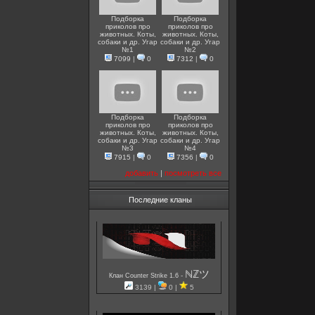
Подборка
Подборка
приколов про
приколов про
животных. Коты,
животных. Коты,
собаки и др. Угар
собаки и др. Угар
№1
№2
7099
|
0
7312
|
0
Подборка
Подборка
приколов про
приколов про
животных. Коты,
животных. Коты,
собаки и др. Угар
собаки и др. Угар
№3
№4
7915
|
0
7356
|
0
добавить
|
посмотреть все
Последние кланы
ℕℤツ
-
Клан Counter Strike 1.6
3139 |
0 |
5