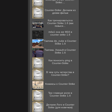
Strike:...
Counter-Strike: Делаем из
демки фильм
Как тренироваться в
Counter Strike 1.6 (как
повыси...
m4a1 она же M16 в
counter strike 1.6
Тактика de_nuke в Counter
Strike 1.6
Тактика. Assault в Counter
Strike 1.6
Как понизить ping в
Counter-Strike
В чем суть читерства в
Counter-Strike?
Комиксы о Counter Strike
Три главные роли в
Counter Strike 1.6
Делаем Лого в Counter
Strike (для новечков)