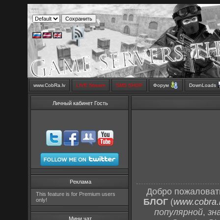
www.CobRa.lv
LIVE Stream
SMS SHOP
Форум
DownLoads
Личный кабинет Гость
Реклама
Добро пожаловат
This feature is for Premium users
only!
БЛОГ
(
www.cobra.l
популярной
,
зн
Мини чат