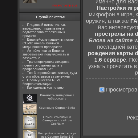
именно для Вас
посмотреть все
Настройки игры
микрофон в игре, 
Случайная статья
оружия, а так же
FA
Плодовый питомник: как
Вас интересую
выращивают, прививают и
подготавливают саженцы к
прострелы на d
продаже
Блога на сайте w
Европейские пациенты после
COVID начали бояться
последней кат
медицинских препаратов
Антибиотики из Европы
рождения карты d
завоевывают популярность в
Казахстане
1.6 сервере
. По
Транспортировка лекарств:
узнать прочитать 
почему это важно делать
профессионально?
р
Топ-3 европейских клиник, куда
стоит обратиться за лечением
Преимущества REVI
биоревитализации
Как сделать коптильню
Просмотров
Важность экипировки в
киберспорте
Комиксы о Counter Strike
Рек
Oбмен ссылками и
банерами с сайтом
CobRa.lv
Настройка компьютера pc
под Counter Strike 1.6