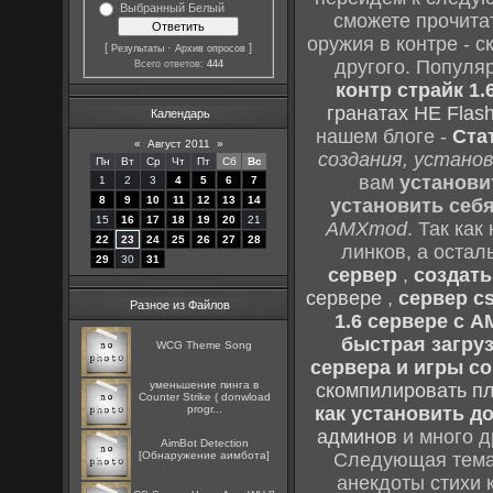
Выбранный Белый
сможете прочитат
оружия в контре - с
[
·
]
Результаты
Архив опросов
другого. Популя
Всего ответов:
444
контр страйк 1.
гранатах HE Flash
Календарь
нашем блоге -
Ста
«
Август 2011
»
создания, установ
Пн
Вт
Ср
Чт
Пт
Сб
Вс
вам
установи
1
2
3
4
5
6
7
8
9
10
11
12
13
14
установить себ
15
16
17
18
19
20
21
AMXmod
. Так как
22
23
24
25
26
27
28
линков, а остал
29
30
31
сервер
,
создать
сервере
,
сервер cs
Разное из Файлов
1.6 сервере с 
быстрая загруз
WCG Theme Song
сервера и игры cou
уменьшение пинга в
скомпилировать п
Counter Strike ( donwload
progr...
как установить до
админов
и много д
AimBot Detection
[Обнаружение аимбота]
Следующая тема 
анекдоты стихи 