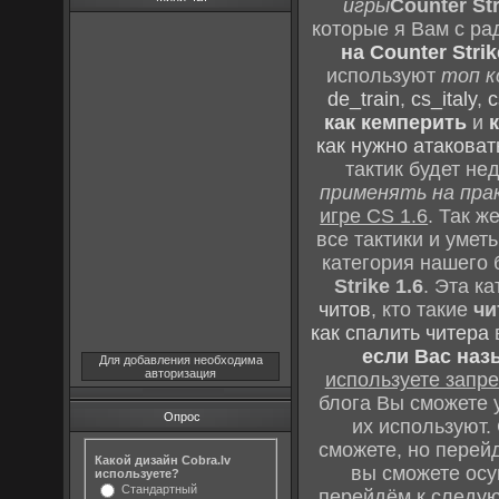
игры
Counter Str
которые я Вам с ра
на Counter Strik
используют
топ к
de_train
,
cs_italy
,
c
как кемперить
и
как нужно атаковат
тактик будет не
применять на пра
игре CS 1.6
. Так 
все тактики и уме
категория нашего 
Strike 1.6
. Эта к
читов
, кто такие
чи
как спалить читера
если Вас наз
Для добавления необходима
авторизация
используете зап
блога Вы сможете у
Опрос
их используют.
сможете, но перей
Какой дизайн Cobra.lv
вы сможете осу
используете?
Стандартный
перейдём к следу