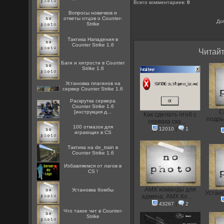
Всего комментариев
:
0
Вопросы новичков и
ответы отцов о Counter-
До
Strike
Тактика Нападения в
Counter Strike 1.6
Читайт
Баги и хитрости в Counter
Strike 1.6
Установка плагинов на
сервер Counter Strike 1.6
Раскрутка сервера
Counter Strike 1.6
С
[инструкция д...
Как сделать чтоб с
подры
сервака ска...
100 отмазок для
12010
|
1
играющих в CS
Тактика на de_train в
Counter Strike 1.6
Избавляемся от лагов в
CS !
AMX команды для
Установка бомбы
Устан
админа, AMX Ко...
43267
|
2
Что такое чит в Counter-
Strike