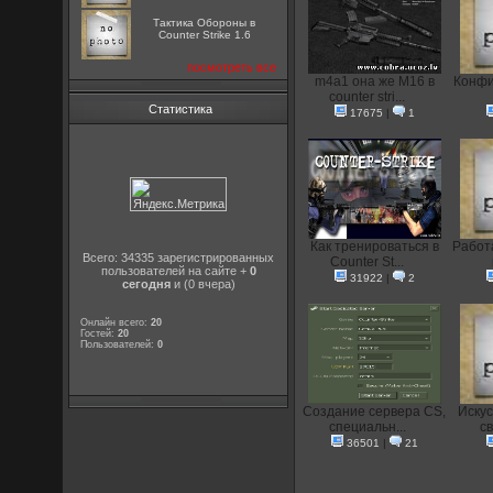
Тактика Обороны в
Counter Strike 1.6
посмотреть все
m4a1 она же M16 в
Конфиг
counter stri...
Статистика
17675
|
1
Как тренироваться в
Работа
Всего: 34335 зарегистрированных
Counter St...
пользователей на сайте +
0
31922
|
2
сегодня
и (0 вчера)
Онлайн всего:
20
Гостей:
20
Пользователей:
0
Создание сервера CS,
Искус
специальн...
с
36501
|
21