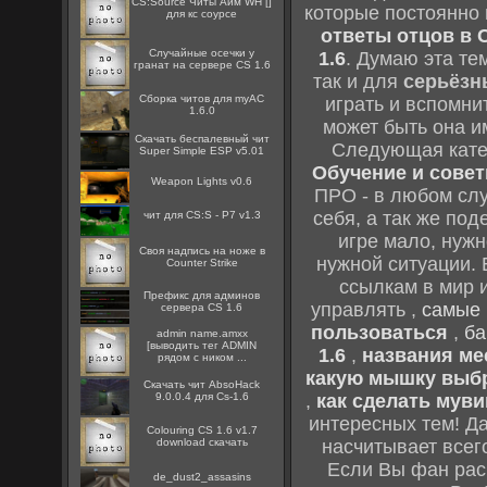
CS:Source Читы Аим WH []
которые постоянно
для кс соурсе
ответы отцов в C
Случайные осечки у
1.6
. Думаю эта те
гранат на сервере CS 1.6
так и для
серьёзн
Сборка читов для myAC
играть и вспомни
1.6.0
может быть она и
Скачать беспалевный чит
Следующая кате
Super Simple ESP v5.01
Обучение и советы
Weapon Lights v0.6
ПРО - в любом слу
себя, а так же по
чит для CS:S - P7 v1.3
игре мало, нужн
Cвоя надпись на ноже в
нужной ситуации. 
Counter Strike
ссылкам в мир 
Префикс для админов
управлять ,
самые 
сервера CS 1.6
пользоваться
,
ба
admin name.amxx
[выводить тег ADMIN
1.6
,
названия мес
рядом с ником ...
какую мышку выб
Скачать чит AbsoHack
9.0.0.4 для Cs-1.6
,
как сделать муви
интересных тем! Д
Colouring CS 1.6 v1.7
download скачать
насчитывает всег
Если Вы фан рас
de_dust2_assasins