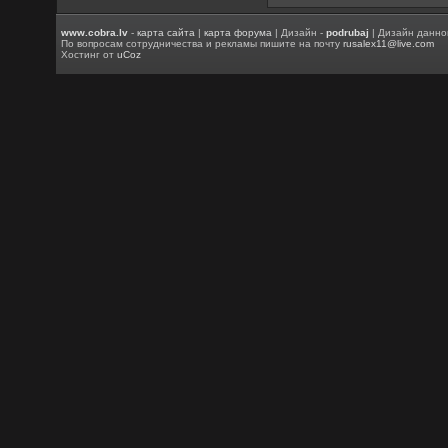
www.cobra.lv
-
карта сайта
|
карта форума
| Дизайн -
podrubaj
| Дизайн данно
По вопросам сотрудничества и рекламы пишите на почту
rusalex11@live.com
Хостинг от
uCoz