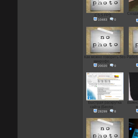
Создан
CS:S FPS
10483
|
0
Как можно говорить без
Работа
микрофо...
20020
|
0
Быстрая раскрутка
Важно
сайта (Беспл...
к
28299
|
8