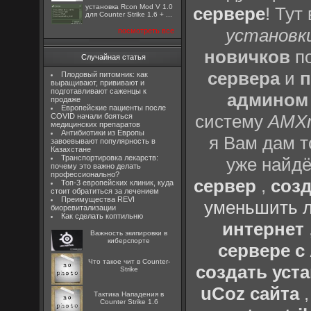
установка Rcon Mod V 1.0
сервере
! Тут
для Counter Strike 1.6 + ...
установки
посмотреть все
новичков
по
Случайная статья
сервера
и
п
Плодовый питомник: как
выращивают, прививают и
подготавливают саженцы к
админом
продаже
Европейские пациенты после
систему
AMX
COVID начали бояться
медицинских препаратов
Антибиотики из Европы
я Вам дам т
завоевывают популярность в
Казахстане
Транспортировка лекарств:
уже найдё
почему это важно делать
профессионально?
сервер
,
созд
Топ-3 европейских клиник, куда
стоит обратиться за лечением
Преимущества REVI
уменьшить л
биоревитализации
Как сделать коптильню
интернет
Важность экипировки в
киберспорте
сервере 
Что такое чит в Counter-
создать уста
Strike
uCoz сайта
Тактика Нападения в
Counter Strike 1.6