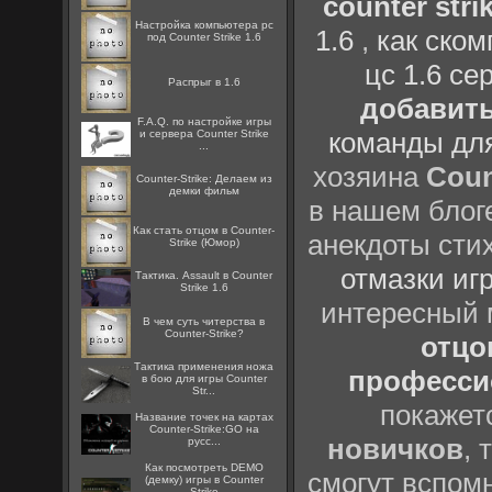
counter strik
Настройка компьютера pc
1.6
,
как ско
под Counter Strike 1.6
цс 1.6 се
Распрыг в 1.6
добавить
F.A.Q. по настройке игры
команды дл
и сервера Counter Strike
...
хозяина
Coun
Counter-Strike: Делаем из
демки фильм
в нашем блоге
Как стать отцом в Counter-
анекдоты сти
Strike (Юмор)
отмазки иг
Тактика. Assault в Counter
Strike 1.6
интересный
В чем суть читерства в
Counter-Strike?
отцов
Тактика применения ножа
профессио
в бою для игры Counter
Str...
покажет
Название точек на картах
Counter-Strike:GO на
новичков
, 
русс...
Как посмотреть DEMO
смогут вспомн
(демку) игры в Counter
Strike