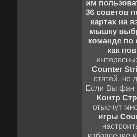
им пользова
36 советов по
картах на 
мышку выб
команде по c
как пов
интересны
Counter Stri
статей, но 
Если Вы фан 
Контр Стр
отысчут мн
игры Count
настроить
избавление и