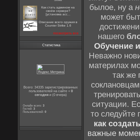
былое, ну а
н
Как стать админом на
своём сервере?
может быт
[установка acc...
Описание всего оружия в
достижени
Counter Strike 1.6
посмотреть все
нашего
бл
Обучение и
Статистика
Неважно нови
материлах мо
так же
соклановцами
Всего: 34335 зарегистрированных
пользователей на сайте +
0
тренировать
сегодня
и (0 вчера)
ситуации. Е
Онлайн всего:
3
Гостей:
3
то следуйте 
Пользователей:
0
как создат
важные момен