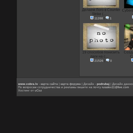
Делаем Лого в Counter
CyberE
Strike (...
11268
|
1
19 способов понизить
Созд
лаги на с...
C
21526
|
0
www.cobra.lv
-
карта сайта
|
карта форума
| Дизайн -
podrubaj
| Дизайн данно
По вопросам сотрудничества и рекламы пишите на почту
rusalex11@live.com
Хостинг от
uCoz