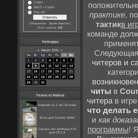
Csdm
положительно
War3 + Csdm
Hns xD
практике
, п
тактик
в иг
[
·
]
Результаты
Архив опросов
Всего ответов:
936
команде долж
применят
Календарь
«
Август 2011
»
Следующая 
Пн
Вт
Ср
Чт
Пт
Сб
Вс
читеров и с
1
2
3
4
5
6
7
8
9
10
11
12
13
14
категор
15
16
17
18
19
20
21
22
23
24
25
26
27
28
возникновен
29
30
31
читы
в
Coun
Разное из Файлов
читера
в игре
Inspirate v1.1 чит 10-ачка!
что делать 
и
как доказ
Боты для Counter Strike
программы
! 
Скачать чит morihaeq b15
для CS-1.6