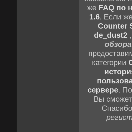
же
FAQ по н
1.6
. Если ж
Counter S
de_dust2
обзора
предоставим
категории
истори
пользова
сервере
. П
Вы сможете
Спасибо
регист