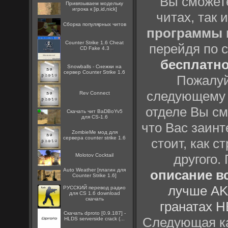
Вы сможете
Привязываем модельку
игрока к [ip,id,nick]
читах, так 
Сборка популярных читов
программы
Counter Strike 1.6 Cheat
перейдя по 
CD Fake 4.3
бесплатн
Snowballs - Снежки на
сервер Counter Strike 1.6
Пожалуй
следующему
Rev Connect
отделе Вы см
Скачать чит BaDBoYv5
для CS-1.6
что Вас заинт
ZombieMe мод для
сервера counter strike 1.6
стоит, как с
другого.
Molotov Cocktail
Auto Weather [плагин для
описание вс
Counter Strike 1.6]
лучше AK
РУССКИЙ перевод радио
для CS 1.6 download
скачать
гранатах H
Скачать dproto [0.9.187] -
Следующая ка
HLDS serverside crack (...