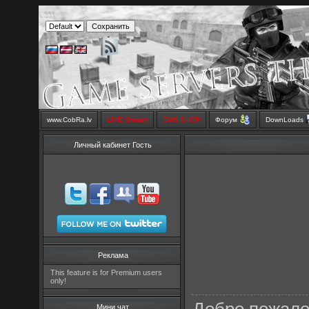
www.CobRa.lv
LIVE Stream
SMS SHOP
Форум
DownLoads
Личный кабинет Гость
Реклама
This feature is for Premium users
only!
Мини чат