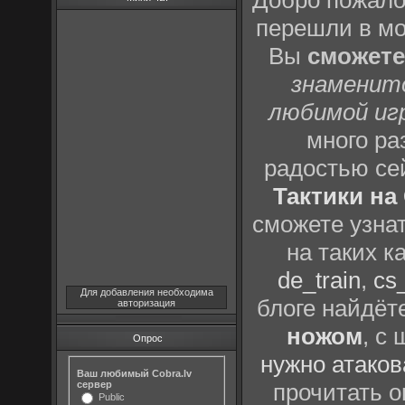
Добро пожало
перешли в м
Вы
сможете
знаменит
любимой иг
много р
радостью се
Тактики на 
сможете узна
на таких к
de_train
,
cs_
Для добавления необходима
блоге найдёт
авторизация
ножом
, с
Опрос
нужно атаков
Ваш любимый Cobra.lv
сервер
прочитать о
Public