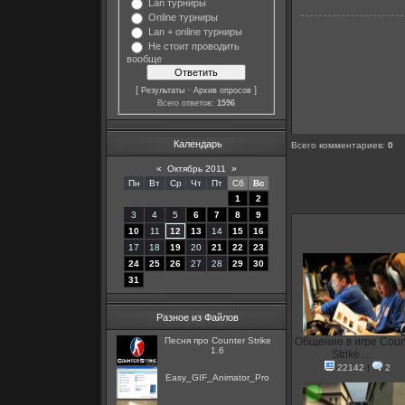
Lan турниры
Online турниры
Lan + online турниры
Не стоит проводить
вообще
[
·
]
Результаты
Архив опросов
Всего ответов:
1596
Календарь
Всего комментариев
:
0
«
Октябрь 2011
»
Пн
Вт
Ср
Чт
Пт
Сб
Вс
1
2
3
4
5
6
7
8
9
10
11
12
13
14
15
16
17
18
19
20
21
22
23
24
25
26
27
28
29
30
31
Разное из Файлов
Песня про Counter Strike
Общение в игре Coun
1.6
Strike ...
22142
|
2
Easy_GIF_Animator_Pro