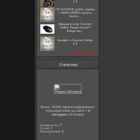
1.6
CS:SOURCE public сервер
с MANI ADMIN скачать
беспл...
Мышка в игре Counter
Strike! Какая лучше?
Какую вы...
Конфиг в Counter Strike
1.6
посмотреть все
Статистика
Всего: 34335 зарегистрированных
пользователей на сайте +
0
сегодня
и (0 вчера)
Онлайн всего:
7
Гостей:
7
Пользователей:
0