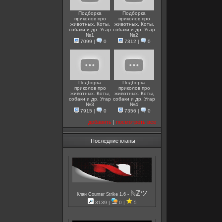
Подборка
Подборка
приколов про
приколов про
животных. Коты,
животных. Коты,
собаки и др. Угар
собаки и др. Угар
№1
№2
7099
|
0
7312
|
0
Подборка
Подборка
приколов про
приколов про
животных. Коты,
животных. Коты,
собаки и др. Угар
собаки и др. Угар
№3
№4
7915
|
0
7356
|
0
добавить
|
посмотреть все
Последние кланы
ℕℤツ
-
Клан Counter Strike 1.6
3139 |
0 |
5