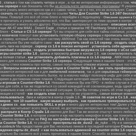
6
,
статья
о том
как спалить читера
в игре , а так же интересная информация о том,
чт
на сервере
и
как доказать
что Вы
не используете запрещённые программы
! Я уверен
те узнать много интересно как и о самих читах, так и о тех, кто их используют. Сами
ы
скачать
не сможете, но перейдя по ссылке
Читы Для Counter Strike 1.6 24/7 беспла
ланы. Пожалуй это всё об этом блоге и перейдём к следующему -
Описание оружия в Cou
 прочитать и узнать абсолютно всё, что Вас заинтересует по теме оружия в контре - с
он наносит и много всего другого. Популярные материалы в описании -
описание всег
учше AK-47 или M4A1
,
Desert Eagle
,
статья о гранатах HE Flashbang Smoke в Counter-St
блоге -
Статьи о CS 1.6 сервере
! Тут вы откроете для себя все тайны
создания, устан
я новичков
помогут вам
установить готовую сборку сервера
и
прописать настрои
м сервер, который использует систему
AMXmod
. Так как новостей там очень много, то
а остальное Вы уже найдёте сами -
как раскрутить свой cs 1.6 сервер
,
создать серв
ить лаги на сервере
,
сервер cs 1.6 в поиске интернет
,
установить себя админом н
ownload с сервера
,
создать установка быстрая загрузка cs 1.6 сервер с uCoz сай
гры counter strike 1.6
,
запись и просмотр демок в контре 1.6
,
как скомпилировать п
ра полная статья
,
как установить добавить плагины в cs 1.6 сервер
,
AMX mod ком
зного для хозяина
Counter-Strike 1.6 сервера
. Следующая тема в нашем блоге - это
Ю
екдоты стихи комиксы про контру, самые популярные
отмазки игроков
, которые постоя
ал
Вопросы новичков и ответы отцов в Counter Strike 1.6
,
как стать профессион
окажется интересной как и для
любителей новичков
, так и для
серьёзных геймеро
 начинали играть и вспомнить былое, ну а
новички
найдут
полезную инфу
для себя и м
время в достижении своих планов. Следующая категория нашего
блога
очень серьёзна
 игрокам в Counter+Strike 1.6
. Неважно новичок Вы или ПРО - в любом случае в эт
вое для себя, а так же поделиться со своей командой и её соклановцами, ведь одной и
правильно и как себя вести в нужной ситуации. Если Вы готовы узнать об этом подробн
мации и статей -
как создать клан
и как потом им управлять ,
самые важные моменты
м пользоваться
,
баги и хитрости в контр страйк 1.6
,
36 советов по игре в Cs 1.6
,
наз
ймеров
,
топ 10 ошибок
,
какую мышку выбрать
,
как правильно тренироваться в 
з демок cs
,
как повысить SKILL в игре
и много других интересных тем! Далее у На
оторых насчитывает всего пару статей, но достаточно интересных и поучительных. Ес
 распрыге в Контр Страйк 1.6
именно для Вас! Так же многие отысчут много любопы
ounter Strike 1.6
, в котором узнаете и как настроить микрофон в игре, как понизить п
 замена оружия, а так же
FAQ по настройке игры/сервера Counter Strike 1.6
. Если 
 Counter Strike 1.6
, то узнайте -
прострелы на de_dust2
,
de_nuke
... Ну и в завер
.cobra.lv
Мы предоставим для Вас несколько линков в последней категории
Статьи пр
ождения карты de_dsut2
и
как пользоваться админкой на counter-strike 1.6 серве
детально Вы сможете всё узнать прочитать в нашем блоге. Спасибо за внимание, оста