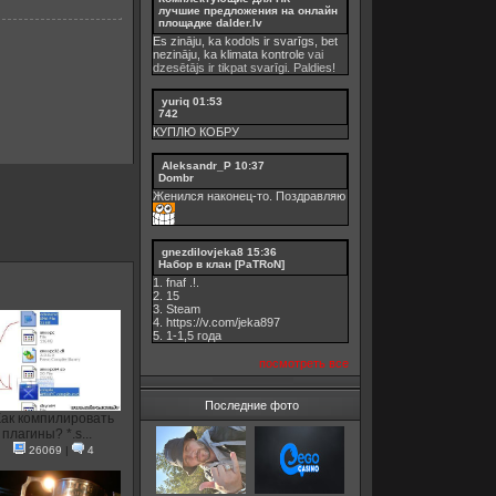
лучшие предложения на онлайн
площадке dalder.lv
Es zināju, ka kodols ir svarīgs, bet
nezināju, ka
klimata kontrole
vai
dzesētājs ir tikpat svarīgi. Paldies!
yuriq
01:53
742
КУПЛЮ КОБРУ
Aleksandr_P
10:37
Dombr
Женился наконец-то. Поздравляю
gnezdilovjeka8
15:36
Набор в клан [PaTRoN]
1. fnaf .!.
2. 15
3. Steam
4. https://v.com/jeka897
5. 1-1,5 годa
посмотреть все
Последние фото
Как компилировать
плагины? *.s...
26069
|
4