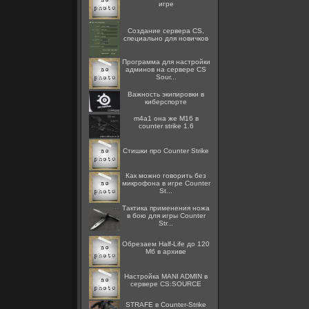
игре
Создание сервера CS,
специально для новичков
Программа для настройки
админов на сервере CS
Sour...
Важность экипировки в
киберспорте
m4a1 она же M16 в
counter strike 1.6
Стишки про Counter Strike
Как можно говорить без
микрофона в игре Counter
St...
Тактика применения ножа
в бою для игры Counter
Str...
Обрезаем Half-Life до 120
Мб в архиве
Настройка MANI ADMIN в
сервере CS:SOURCE
STRAFE в Counter-Strike