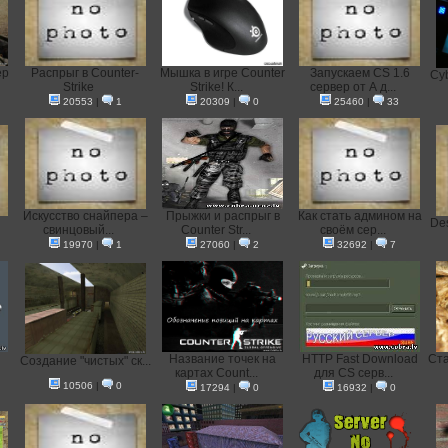
ер
Распрыг в Counter-
Мышка в игре Counter
Запускаем CS 1.6
Cyb
Strike
Strike! К...
сервер от А д...
20553
|
1
20309
|
0
25460
|
33
Искусство снайпера –
Прыжки и распрыг в
Как стать админом на
Des
свинцовый...
Counter Str...
своём сер...
19970
|
1
27060
|
2
32692
|
7
Название точек на
HTTP Fast Download
Ста
Создание "чистых" ск...
картах Count...
для CS серв...
10506
|
0
17294
|
0
16932
|
0