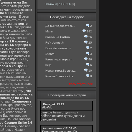
о делать если Вас
Статьи про CS 1.6
[5]
, что в этом разделе
 же
чит-программы
в
тно
вы сможете
! В этом
nter Strike
Последнее на форуме
колько стоит, как
о оружия в контр
Да вы издеваетесь...
2
rike 1.6
. Следующая
овки и управления
Мапы
182
ть установить себя
Заявка на UnBAn
26
 я Вам дам только
ер cs 1.6 новичку
RoY Jones Jr.
25
а cs 1.6 сервере с
Если бы сейчас, к...
2
та
,
консольные
лагины для сервера
,
Steam
3
анды для админов
и
мор в игре CS 1.6
,
Какие игры играет...
46
нно проигрывают,
help
6
алом в контре 1.6
.
в
, которые смогут
Новая тема.Беспла...
10
ожет быть она им
Рип шаблона сайта...
8
я и называется она -
их материлах можно
гре мало, нужно знать
посмотреть все
ее, то следуйте по
 игры в контру
,
что
вания мест точек на
Последние комментарии
команде по cs 1.6
,
с отдел
Снайперы в
Dima_ak
19:21
ли Вы фан распрыгов,
Ak-VaL
тного в
блоге
про
инг, избавление и
раньше были отцами кс)
же Вас интересуют
сейчас отцами детей дочек и
шение Нашего
обзора
сыновей))
о Counter Strike 1.6
ре
. Пожалуй это всё
tomastomenas12
08:45
вайтесь с Нами и
Комплектующие для ПК –