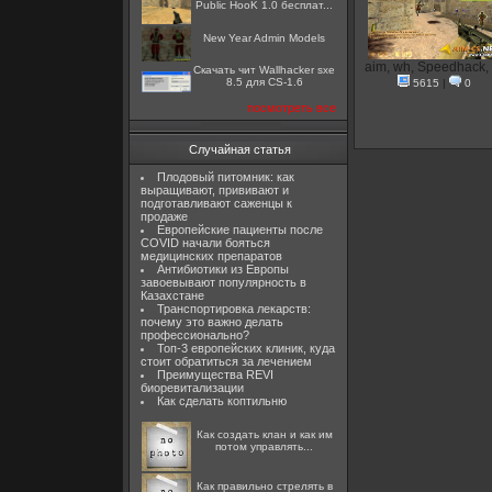
Public HooK 1.0 бесплат...
New Year Admin Models
aim, wh, Speedhack,
Скачать чит Wallhacker sxe
8.5 для CS-1.6
5615
|
0
посмотреть все
Случайная статья
Плодовый питомник: как
выращивают, прививают и
подготавливают саженцы к
продаже
Европейские пациенты после
COVID начали бояться
медицинских препаратов
Антибиотики из Европы
завоевывают популярность в
Казахстане
Транспортировка лекарств:
почему это важно делать
профессионально?
Топ-3 европейских клиник, куда
стоит обратиться за лечением
Преимущества REVI
биоревитализации
Как сделать коптильню
Как создать клан и как им
потом управлять...
Как правильно стрелять в