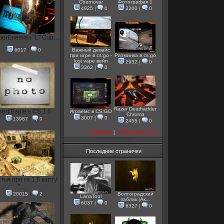
Chernovar
Фотография 1
4925
|
0
3200
|
0
erEnemies "L" Cup...
6017
|
0
Важный девайс
при игре в cs:go -
Разминка в cs:go
lost vape вейп
2932
|
0
3362
|
0
Razer Deathadder
ert Eagle в CS 1.6
Играемс в CS:GO
Chroma
3007
|
0
13987
|
0
2455
|
0
добавить
|
посмотреть все
Последние странички
тья про cs 1.6 карту:
"...
20015
|
2
Волгоградский
LanaTool
паблик (Ак...
6037
|
0
6327
|
0