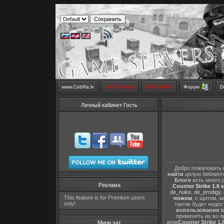
www.CobRa.lv
LIVE Stream
SMS SHOP
Форум
D
Личный кабинет Гость
Добро пожаловать 
найти
целую библиот
Блоге
есть много 
Реклама
Counter Strike 1.6 
de_nuke
,
de_prodigy
,
This feature is for Premium users
ножом
, с щитом,
к
only!
тактик будет недо
использования т
применять их во в
игре
Counter Strike 1.
Мини чат