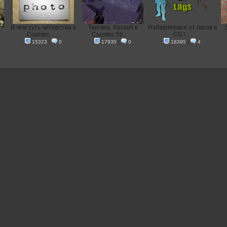
В чем суть читерства в
Тактика. Assault в
Избавляемся от лагов в
Counter...
Counter Str...
CS !
15323
|
0
17935
|
0
16395
|
4