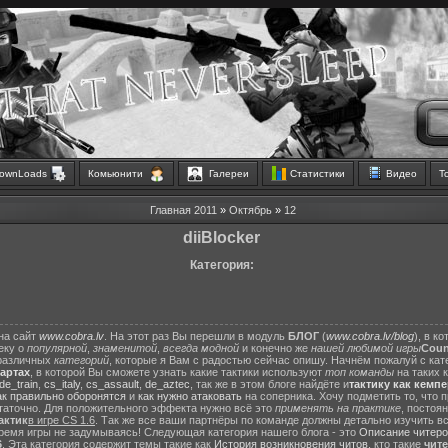
ownLoads
Комьюнити
Галереи
Статистики
Видео
Т
Главная
2011
»
Октябрь
»
12
diiBlocker
Категория:
на сайт
www.cobra.lv
. На этот раз Вы перешли в модуль
БЛОГ
(
www.cobra.lv/blog
), в к
еку о
популярной
,
знаменитой
,
всегда модной
и конечно же
нашей любимой игры
Count
различных
категорий
, которые я Вам с радостью сейчас опишу. Начнём пожалуй с ка
картах
, в которой Вы сможете узнать какие тактики используют
топ команды
на таких 
de_train
,
cs_italy
,
cs_assault
,
de_aztec
, так же в этом блоге найдёте и
тактику как кемп
ак правильно оборонятся
и
как нужно атаковать
на соперника. Хочу подметить то, что 
статочно. Для положительного эффекта нужно всё это
применять на практике
, постоя
актик
в игре CS 1.6
. Так же все ваши партнёры по команде должны детально изучить вс
ремя игры не задумываясь! Следующая категория нашего блога - это
Описание читеро
6
. Эта категория содержит темы такие как
История возникновения читов
, кто такие
чит