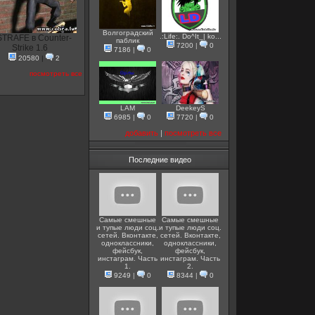
Волгоградский
.:Life:. Do^It_| ko...
STRAFE в Counter-
паблик
7200
|
0
Strike 1.6
7186
|
0
20580
|
2
посмотреть все
LAM
DeekeyS
6985
|
0
7720
|
0
добавить
|
посмотреть все
Последние видео
Самые смешные
Самые смешные
и тупые люди соц.
и тупые люди соц.
сетей. Вконтакте,
сетей. Вконтакте,
одноклассники,
одноклассники,
фейсбук,
фейсбук,
инстаграм. Часть
инстаграм. Часть
1.
2.
9249
|
0
8344
|
0