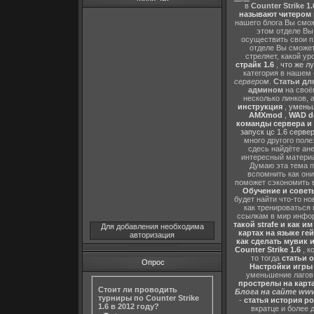
в
Counter Strike 1.
называют читером 
нашего блога Вы сможе
этом отделе В
осуществить свои п
отделе Вы сможете
стреляет, какой ур
страйк 1.6
,
что же л
категория в нашем 
сервером
.
Статьи дл
админом
на своё
несколько линков, 
инструкция
,
уменьш
AMXmod
,
WAD d
команды сервера и и
запуск цс 1.6 серве
много другого поле
сдесь найдёте ан
интересный матери
Думаю эта тема п
вспомнить как они
поможет сэкономить 
Обучение и советы
будет найти что-то но
как тренироваться 
ссылкам в мир инфор
такой strafe и как и
Для добавления необходима
картах на языке ге
авторизация
как сделать мувик и
Counter Strike 1.6
, к
то тогда
статьи о
Опрос
Настройки игры C
уменьшение лагов,
прострелы на картах
Стоит ли проводить
Блога на сайте www
турниры по Counter Strike
-
статья история р
1.6 в 2012 году?
вкратце и более 