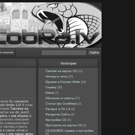
оп кланов
Категории
Тактики на картах CS
[12]
Читеры и читы
[10]
Оружие в Counter Strike
[10]
Сервер
[30]
Юмор
[7]
Обучение и советы
[27]
отором Вы
сможете
Статьи про Снайпера
[2]
er Strike 1.6
! В этом
тегории
Тактики на
Распрыг в CS 1.6
[3]
картах как
de_dust2
,
Раскрутка Сайта
[2]
ерить
и
как играть с
прочитать описание
Настройки CS
[11]
нно совершенствуя
Прострелы на картах CS
[2]
е тактики и уметь
в и самих читов
в
CS:SOURCE сервер и настройки
еры
и
что такое читы
[4]