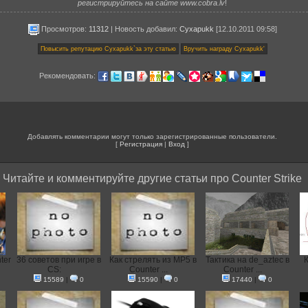
регистрируйтесь на сайте www.cobra.lv
!
Просмотров:
11312
|
Новость добавил
:
Cyxapukk
[12.10.2011 09:58]
Рекомендовать:
Добавлять комментарии могут только зарегистрированные пользователи.
[
Регистрация
|
Вход
]
Читайте и комментируйте другие статьи про Counter Strike
ter
36 советов при игре в
Как стрелять из MP5 в
Тактика на de_aztec в
CS:
Counter ...
Counter ...
15589
|
0
15590
|
0
17440
|
0