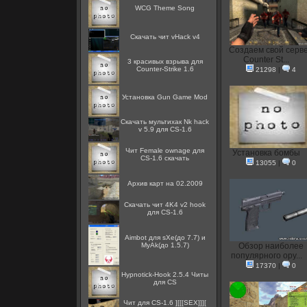
WCG Theme Song
Скачать чит vHack v4
Создаем свой серв
Counter St...
3 красивых взрыва для
Counter-Strike 1.6
21298
|
4
Установка Gun Game Mod
Скачать мультихак Nk hack
v 5.9 для CS-1.6
Чит Female ownage для
Установка бомбы
CS-1.6 скачать
13055
|
0
Архив карт на 02.2009
Скачать чит 4K4 v2 hook
для CS-1.6
Aimbot для sXe(до 7.7) и
MyAk(до 1.5.7)
Обзор наиболее
популярного ору...
17370
|
0
Hypnotick-Hook 2.5.4 Читы
для CS
Чит для CS-1.6 ][[[SEX]]][