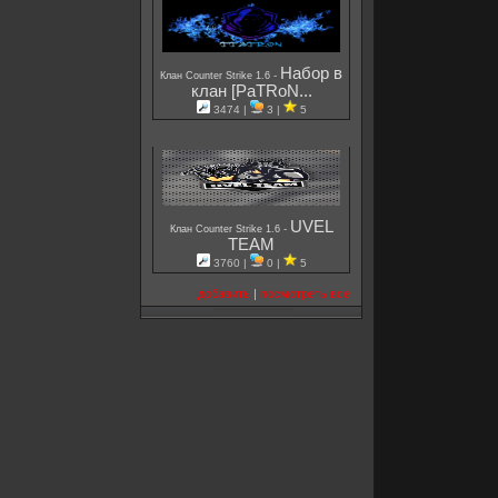
Набор в
-
Клан Counter Strike 1.6
клан [PaTRoN...
3474 |
3 |
5
UVEL
-
Клан Counter Strike 1.6
TEAM
3760 |
0 |
5
добавить
|
посмотреть все