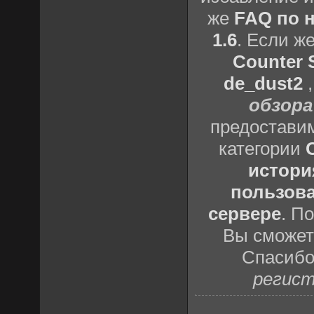
же
FAQ по н
1.6
. Если ж
Counter S
de_dust2
обзора
предоставим
категории
истори
пользова
сервере
. П
Вы сможете
Спасибо
регист