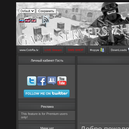
www.CobRa.lv
LIVE Stream
SMS SHOP
Форум
DownLoads
Личный кабинет Гость
Реклама
This feature is for Premium users
only!
Мини чат