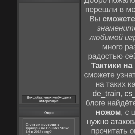
Добро пожало
перешли в м
Вы
сможете
знаменит
любимой иг
много р
радостью се
Тактики на 
сможете узна
на таких к
de_train
,
cs_
Для добавления необходима
блоге найдёт
авторизация
ножом
, с
Опрос
нужно атаков
Стоит ли проводить
турниры по Counter Strike
прочитать о
1.6 в 2012 году?