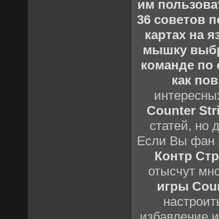
им пользова
36 советов по
картах на 
мышку выб
команде по c
как пов
интересны
Counter Stri
статей, но 
Если Вы фан 
Контр Стр
отысчут мн
игры Count
настроить
избавление и