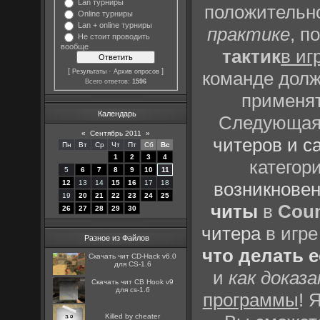
Lan турниры
положительно
Online турниры
Lan + online турниры
практике
, п
Не стоит проводить
вообще
тактик
в иг
[
·
]
Результаты
Архив опросов
команде долж
Всего ответов:
1596
применят
Календарь
Следующая 
«
Сентябрь 2011
»
читеров и с
Пн
Вт
Ср
Чт
Пт
Сб
Вс
1
2
3
4
категор
5
6
7
8
9
10
11
12
13
14
15
16
17
18
возникновен
19
20
21
22
23
24
25
читы
в
Coun
26
27
28
29
30
читера
в игре
Разное из Файлов
что делать 
Скачать чит CD-Hack v6.0
для CS-1.6
и
как доказ
Скачать чит CB Hook v9
для cs-1.6
программы
! 
Killed by cheater