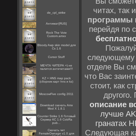
Вы сможете
читах, так 
de_cpl_strike
программы
Антимат[RUS]
перейдя по 
Rock The Vote
бесплатн
Custom.amxx
Bloody Awp skin model для
Пожалуй
Cs 1.6
следующему
Cursor Stuff
отделе Вы см
МЕЧТА ЧИТЕРА =) не
палится античитами!!!
что Вас заинт
KZ + HNS map pack
(сборник карт hns и kz)
стоит, как с
другого.
MoscowFive config 2011
описание вс
Download скачать Amx
Mod X 1.8.1
лучше AK
Counter Strike 1.6 Готовый
Сервер КС 1.6 CobRa
гранатах H
pub...
Следующая ка
Скачать чит
FemaleOwnage v1.0 для