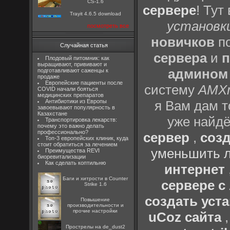
CS-1.6
сервере
! Тут
Trayit 4.6.5 download
установки
посмотреть все
новичков
по
Случайная статья
сервера
и
п
Плодовый питомник: как
выращивают, прививают и
админом
подготавливают саженцы к
продаже
Европейские пациенты после
систему
AMX
COVID начали бояться
медицинских препаратов
Антибиотики из Европы
я Вам дам т
завоевывают популярность в
Казахстане
уже найдё
Транспортировка лекарств:
почему это важно делать
профессионально?
сервер
,
созд
Топ-3 европейских клиник, куда
стоит обратиться за лечением
уменьшить л
Преимущества REVI
биоревитализации
Как сделать коптильню
интернет
Баги и хитрости в Counter
сервере 
Strike 1.6
создать уста
Повышение
производительности и
прочие настройки
uCoz сайта
Прострелы на de_dust2