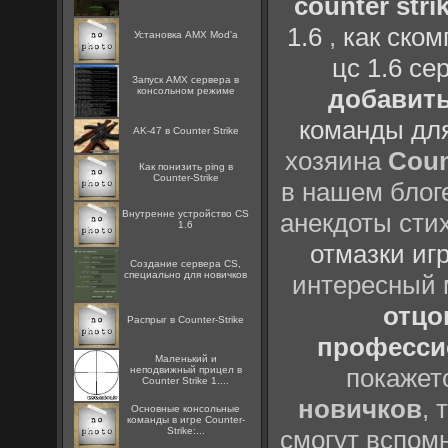
counter strik
1.6
,
как ско
Установка AMX Mod'a
цс 1.6 се
Запуск AMX сервера в
добавить
консольном режиме
команды дл
AK-47 в Counter Strike
хозяина
Coun
Как понизить ping в
Counter-Strike
в нашем блоге
Внутренне устройство CS
анекдоты сти
1.6
отмазки иг
Создание сервера CS,
специально для новичков
интересный
отцов
Распрыг в Counter-Strike
профессио
Маленький и
покажет
неподвижный прицел в
Counter Strike 1....
новичков
, 
Основные консольные
команды в игре Counter-
Strike:...
смогут вспомн