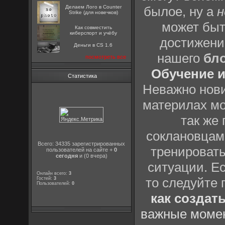
Делаем Лого в Counter
былое, ну а
н
Strike (для новечков)
может быт
Как совместить
киберспорт и учёбу
достижени
Деньги в CS 1.6
нашего
бл
посмотреть все
Обучение и
Статистика
Неважно нови
материлах мо
так же
соклановцами
Всего: 34335 зарегистрированных
тренировать
пользователей на сайте +
0
сегодня
и (0 вчера)
ситуации. Е
Онлайн всего:
3
то следуйте 
Гостей:
3
Пользователей:
0
как создат
важные момен