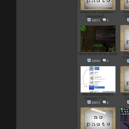
Искусство снайпера –
Как
свинцовый...
Co
19971
|
1
Ра
Прострелы на de_dust2
Coun
18555
|
0
Как компилировать
Так
плагины? *.s...
Co
26071
|
4