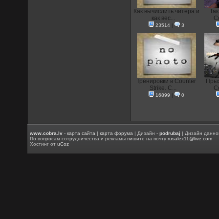
Как вычислить читера и
Так
как вес...
Co
23514
|
3
Тренировки в Counter
Прыж
Strike. С...
Co
16899
|
0
www.cobra.lv
-
карта сайта
|
карта форума
| Дизайн -
podrubaj
| Дизайн данно
По вопросам сотрудничества и рекламы пишите на почту
rusalex11@live.com
Хостинг от
uCoz