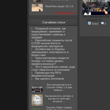
FlashFlare plugin CS 1.6
посмотреть все
Как тренироваться 
Counter St...
Случайная статья
31921
|
2
Плодовый питомник: как
выращивают, прививают и
подготавливают саженцы к
продаже
Европейские пациенты после
COVID начали бояться
медицинских препаратов
Антибиотики из Европы
завоевывают популярность в
Казахстане
Транспортировка лекарств:
почему это важно делать
профессионально?
Топ-3 европейских клиник, куда
стоит обратиться за лечением
Преимущества REVI
биоревитализации
Как сделать коптильню
Как тренироваться в
Counter Strike 1.6 (как
повыси...
Как вычислить читера и
как вести себя при
встрече ...
Counter Strike сервер