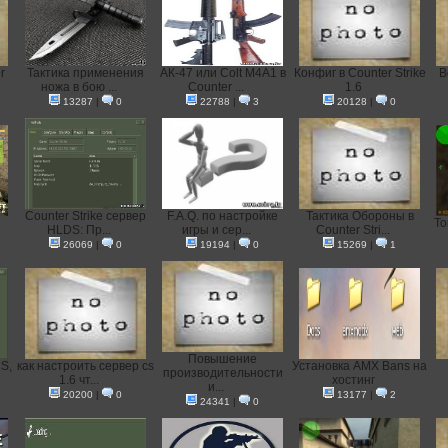
r
Тактика применения
АК-47 или Colt M4A1 в
Конфиг в Counter Strike
В
ножа в бою ...
Counter ...
1.6
13287
|
0
22788
|
3
20128
|
0
Counter Strike сервер
F.A.Q. по настройке
Тактика Обороны в
То
HLDS: Пр...
игры и сер...
Counter Stri...
26069
|
0
19194
|
0
15269
|
1
Повышение
S,
как настроить сервер cs
Установка AMX Bans на
производительности
1.6 чт...
хостинг
и...
20200
|
0
13177
|
2
24341
|
0