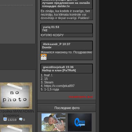
лучшие предложения на онлайн
площадке dalder.lv
Es zināju, ka kodols ir svarīgs, bet
nezināju, ka
klimata kontrole
vai
dzesētājs ir tikpat svarīgi. Paldies!
yuriq
01:53
742
КУПЛЮ КОБРУ
Aleksandr_P
10:37
Dombr
Женился наконец-то. Поздравляю
gnezdilovjeka8
15:36
Набор в клан [PaTRoN]
1. fnaf .!.
2. 15
3. Steam
4. https://v.com/jeka897
5. 1-1,5 годa
посмотреть все
Последние фото
стройка MANI ADMIN
в сервере...
13219
|
0