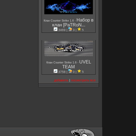
Набор в
-
Клан Counter Strike 1.6
клан [PaTRoN...
3469 |
3 |
5
UVEL
-
Клан Counter Strike 1.6
TEAM
3758 |
0 |
5
добавить
|
посмотреть все