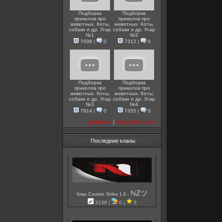
Подборка
Подборка
приколов про
приколов про
животных. Коты,
животных. Коты,
собаки и др. Угар
собаки и др. Угар
№1
№2
7098
|
0
7312
|
0
Подборка
Подборка
приколов про
приколов про
животных. Коты,
животных. Коты,
собаки и др. Угар
собаки и др. Угар
№3
№4
7914
|
0
7355
|
0
добавить
|
посмотреть все
Последние кланы
ℕℤツ
-
Клан Counter Strike 1.6
3138 |
0 |
5