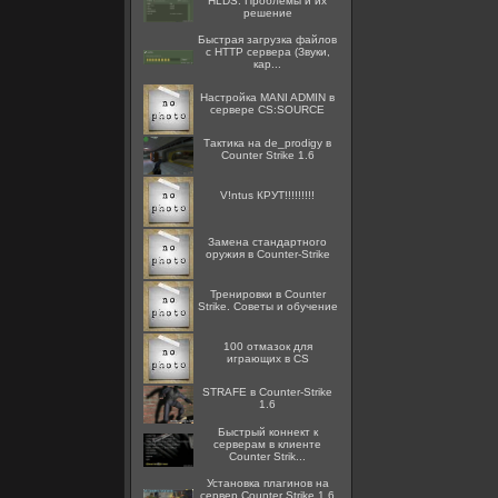
HLDS: Проблемы и их
решение
Быстрая загрузка файлов
с HTTP сервера (Звуки,
кар...
Настройка MANI ADMIN в
сервере CS:SOURCE
Тактика на de_prodigy в
Counter Strike 1.6
V!ntus КРУТ!!!!!!!!!
Замена стандартного
оружия в Counter-Strike
Тренировки в Counter
Strike. Советы и обучение
100 отмазок для
играющих в CS
STRAFE в Counter-Strike
1.6
Быстрый коннект к
серверам в клиенте
Counter Strik...
Установка плагинов на
сервер Counter Strike 1.6