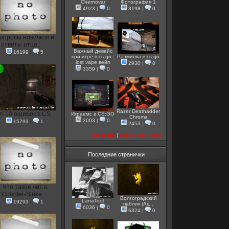
Chernovar
Фотография 1
4923
|
0
3198
|
0
опросы новичков и
ответы отцо...
Важный девайс
16199
|
5
при игре в cs:go -
Разминка в cs:go
lost vape вейп
2930
|
0
3359
|
0
Razer Deathadder
п-10 ошибок в CS
Играемс в CS:GO
Chroma
3003
|
0
15793
|
1
2453
|
0
добавить
|
посмотреть все
Последние странички
Что такое чит в
Counter-Strike
Волгоградский
LanaTool
19293
|
1
паблик (Ак...
6036
|
0
6324
|
0