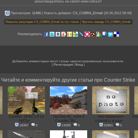
регистрируйтесь на сайте www.cobra.lv
!
Просмотров:
11466
|
Новость добавил
:
CS_COBRA_Ermak
[26.06.2012 08:49]
Рекомендовать:
Добавлять комментарии могут только зарегистрированные пользователи.
[
Регистрация
|
Вход
]
Читайте и комментируйте другие статьи про Counter Strike
Counter Strike 1.6 vs
Тактика de_nuke в
Как правильно
На
ЧИТЫ
Counter Stri...
стрелять в игре
18387
|
0
13585
|
0
22961
|
0