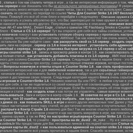
6
,
статья
о том
как спалить читера
в игре , а так же интересная информация о том,
чт
на сервере
и
как доказать
что Вы
не используете запрещённые программы
! Я уверен
те узнать много интересно как и о самих читах, так и о тех, кто их используют. Сами
ы
скачать
не сможете, но перейдя по ссылке
Читы Для Counter Strike 1.6 24/7 беспла
ланы. Пожалуй это всё об этом блоге и перейдём к следующему -
Описание оружия в Cou
 прочитать и узнать абсолютно всё, что Вас заинтересует по теме оружия в контре - с
он наносит и много всего другого. Популярные материалы в описании -
описание всег
учше AK-47 или M4A1
,
Desert Eagle
,
статья о гранатах HE Flashbang Smoke в Counter-St
блоге -
Статьи о CS 1.6 сервере
! Тут вы откроете для себя все тайны
создания, устан
я новичков
помогут вам
установить готовую сборку сервера
и
прописать настрои
м сервер, который использует систему
AMXmod
. Так как новостей там очень много, то
а остальное Вы уже найдёте сами -
как раскрутить свой cs 1.6 сервер
,
создать серв
ить лаги на сервере
,
сервер cs 1.6 в поиске интернет
,
установить себя админом н
ownload с сервера
,
создать установка быстрая загрузка cs 1.6 сервер с uCoz сай
гры counter strike 1.6
,
запись и просмотр демок в контре 1.6
,
как скомпилировать п
ра полная статья
,
как установить добавить плагины в cs 1.6 сервер
,
AMX mod ком
зного для хозяина
Counter-Strike 1.6 сервера
. Следующая тема в нашем блоге - это
Ю
екдоты стихи комиксы про контру, самые популярные
отмазки игроков
, которые постоя
ал
Вопросы новичков и ответы отцов в Counter Strike 1.6
,
как стать профессион
окажется интересной как и для
любителей новичков
, так и для
серьёзных геймеро
 начинали играть и вспомнить былое, ну а
новички
найдут
полезную инфу
для себя и м
время в достижении своих планов. Следующая категория нашего
блога
очень серьёзна
 игрокам в Counter+Strike 1.6
. Неважно новичок Вы или ПРО - в любом случае в эт
вое для себя, а так же поделиться со своей командой и её соклановцами, ведь одной и
правильно и как себя вести в нужной ситуации. Если Вы готовы узнать об этом подробн
мации и статей -
как создать клан
и как потом им управлять ,
самые важные моменты
м пользоваться
,
баги и хитрости в контр страйк 1.6
,
36 советов по игре в Cs 1.6
,
наз
ймеров
,
топ 10 ошибок
,
какую мышку выбрать
,
как правильно тренироваться в 
з демок cs
,
как повысить SKILL в игре
и много других интересных тем! Далее у На
оторых насчитывает всего пару статей, но достаточно интересных и поучительных. Ес
 распрыге в Контр Страйк 1.6
именно для Вас! Так же многие отысчут много любопы
ounter Strike 1.6
, в котором узнаете и как настроить микрофон в игре, как понизить п
 замена оружия, а так же
FAQ по настройке игры/сервера Counter Strike 1.6
. Если 
 Counter Strike 1.6
, то узнайте -
прострелы на de_dust2
,
de_nuke
... Ну и в завер
.cobra.lv
Мы предоставим для Вас несколько линков в последней категории
Статьи пр
ождения карты de_dsut2
и
как пользоваться админкой на counter-strike 1.6 серве
детально Вы сможете всё узнать прочитать в нашем блоге. Спасибо за внимание, оста