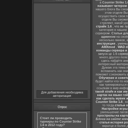
в
Counter Strike 1.
называют читером 
нашего блога Вы сможе
этом отделе В
осуществить свои п
отделе Вы сможете
стреляет, какой ур
страйк 1.6
,
что же л
категория в нашем 
сервером
.
Статьи дл
админом
на своё
несколько линков, 
инструкция
,
уменьш
AMXmod
,
WAD d
команды сервера и и
запуск цс 1.6 серве
много другого поле
сдесь найдёте ан
интересный матери
Думаю эта тема п
вспомнить как они
поможет сэкономить 
Обучение и советы
будет найти что-то но
как тренироваться 
ссылкам в мир инфор
такой strafe и как и
Для добавления необходима
картах на языке ге
авторизация
как сделать мувик и
Counter Strike 1.6
, к
то тогда
статьи о
Опрос
Настройки игры C
уменьшение лагов,
прострелы на картах
Стоит ли проводить
Блога на сайте www
турниры по Counter Strike
-
статья история р
1.6 в 2012 году?
вкратце и более 