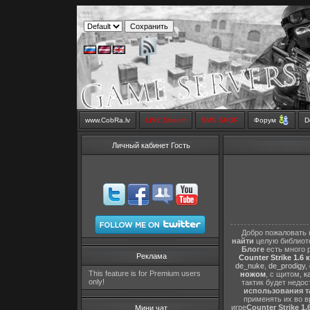
www.CobRa.lv
LIVE Stream
SMS SHOP
Форум
D
Личный кабинет Гость
Добро пожаловать 
найти
целую библиот
Блоге
есть много 
Реклама
Counter Strike 1.6 
de_nuke
,
de_prodigy
,
This feature is for Premium users
ножом
, с щитом,
к
only!
тактик будет недо
использования т
применять их во в
игре
Counter Strike 1.
Мини чат