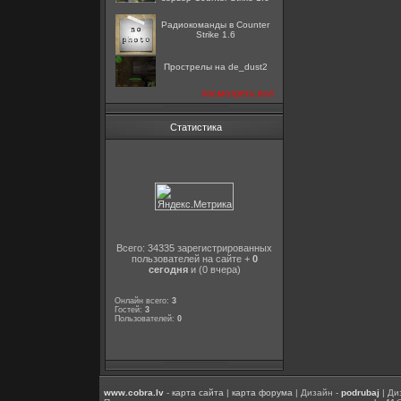
Радиокоманды в Counter
Strike 1.6
Прострелы на de_dust2
посмотреть все
Статистика
Всего: 34335 зарегистрированных
пользователей на сайте +
0
сегодня
и (0 вчера)
Онлайн всего:
3
Гостей:
3
Пользователей:
0
www.cobra.lv
-
карта сайта
|
карта форума
| Дизайн -
podrubaj
| Ди