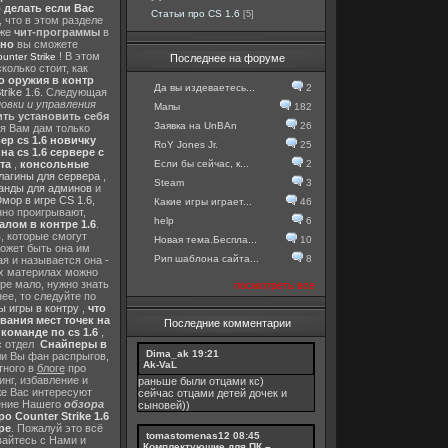
о делать если Вас
Статьи про CS 1.6
[5]
, что в этом разделе
 же
чит-программы
в
тно
вы сможете
! В этом
nter Strike
Последнее на форуме
колько стоит, как
о оружия в контр
Да вы издеваетесь...
2
rike 1.6
. Следующая
овки и управления
Мапы
182
ть установить себя
Заявка на UnBAn
26
 я Вам дам только
ер cs 1.6 новичку
RoY Jones Jr.
25
а cs 1.6 сервере с
Если бы сейчас, к...
2
та
,
консольные
лагины для сервера
,
Steam
3
анды для админов
и
мор в игре CS 1.6
,
Какие игры играет...
46
нно проигрывают,
help
6
алом в контре 1.6
.
в
, которые смогут
Новая тема.Беспла...
10
ожет быть она им
Рип шаблона сайта...
8
я и называется она -
их материлах можно
гре мало, нужно знать
посмотреть все
ее, то следуйте по
 игры в контру
,
что
вания мест точек на
Последние комментарии
команде по cs 1.6
,
с отдел
Снайперы в
Dima_ak
19:21
ли Вы фан распрыгов,
Ak-VaL
тного в
блоге
про
инг, избавление и
раньше были отцами кс)
же Вас интересуют
сейчас отцами детей дочек и
шение Нашего
обзора
сыновей))
о Counter Strike 1.6
ре
. Пожалуй это всё
tomastomenas12
08:45
вайтесь с Нами и
Комплектующие для ПК –