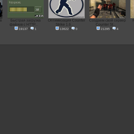
в
Быстрая загрузка
Оптимизация Counter
Создаем свой сервер
файлов с HTTP...
Strike 1.6...
Counter St...
19137
|
1
13622
|
0
21295
|
4