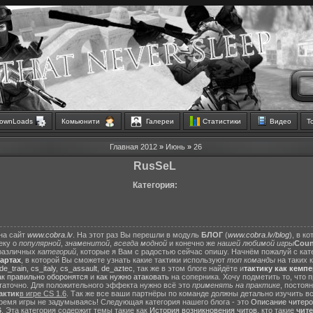
ownLoads
Комьюнити
Галереи
Статистики
Видео
Т
Главная
2012
»
Июнь
»
26
RusSeL
Категория:
на сайт
www.cobra.lv
. На этот раз Вы перешли в модуль
БЛОГ
(
www.cobra.lv/blog
), в к
еку о
популярной
,
знаменитой
,
всегда модной
и конечно же
нашей любимой игры
Count
различных
категорий
, которые я Вам с радостью сейчас опишу. Начнём пожалуй с ка
картах
, в которой Вы сможете узнать какие тактики используют
топ команды
на таких 
de_train
,
cs_italy
,
cs_assault
,
de_aztec
, так же в этом блоге найдёте и
тактику как кемп
ак правильно оборонятся
и
как нужно атаковать
на соперника. Хочу подметить то, что 
статочно. Для положительного эффекта нужно всё это
применять на практике
, постоя
актик
в игре CS 1.6
. Так же все ваши партнёры по команде должны детально изучить вс
ремя игры не задумываясь! Следующая категория нашего блога - это
Описание читеро
6
. Эта категория содержит темы такие как
История возникновения читов
, кто такие
чит