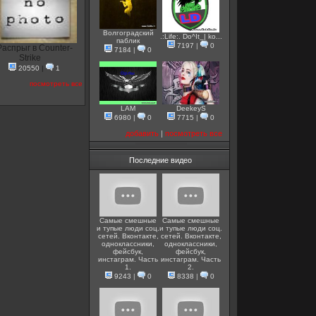
Волгоградский
.:Life:. Do^It_| ko...
паблик
7197
|
0
Распрыг в Counter-
7184
|
0
Strike
20550
|
1
посмотреть все
LAM
DeekeyS
6980
|
0
7715
|
0
добавить
|
посмотреть все
Последние видео
Самые смешные
Самые смешные
и тупые люди соц.
и тупые люди соц.
сетей. Вконтакте,
сетей. Вконтакте,
одноклассники,
одноклассники,
фейсбук,
фейсбук,
инстаграм. Часть
инстаграм. Часть
1.
2.
9243
|
0
8338
|
0