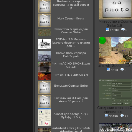
Redirect со старого
сервера на новый серв и
Ip
Ногу Свело - Кукла
Читерство в Counte
Strike 1.6
www.cobra.lv sprays для
16280
|
0
Counter Strike
POD-bot 3.0 Metamod
[скачать бесплатно плагин
для ...
Новые мапы сервера
CobRa pub
Чит myAC NO SMOKE для
aim, wh, Speedhack,
CS-1.6
5613
|
0
Чит B4 TTL 3 для Cs-1.6
Боты для Counter Strike
Скачать чит X-Core для
steam 48 protocol
Создание сервера C
специальн...
Aimbot для sXe(до 7.7) и
36499
|
21
MyAk(до 1.5.7)
antiadvert.amxx [UFPS Anti
Advertisements]