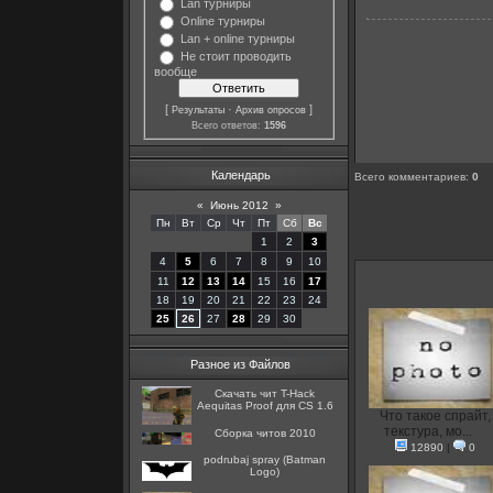
Lan турниры
Online турниры
Lan + online турниры
Не стоит проводить
вообще
[
·
]
Результаты
Архив опросов
Всего ответов:
1596
Календарь
Всего комментариев
:
0
«
Июнь 2012
»
Пн
Вт
Ср
Чт
Пт
Сб
Вс
1
2
3
4
5
6
7
8
9
10
11
12
13
14
15
16
17
18
19
20
21
22
23
24
25
26
27
28
29
30
Разное из Файлов
Скачать чит T-Hack
Aequitas Proof для CS 1.6
Что такое спрайт,
текстура, мо...
Сборка читов 2010
12890
|
0
podrubaj spray (Batman
Logo)