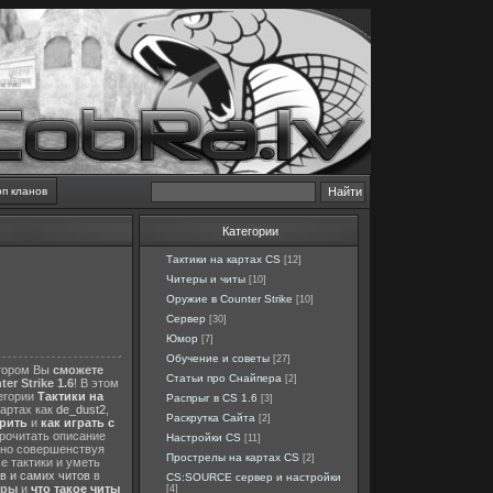
оп кланов
Категории
Тактики на картах CS
[12]
Читеры и читы
[10]
Оружие в Counter Strike
[10]
Сервер
[30]
Юмор
[7]
Обучение и советы
[27]
отором Вы
сможете
Статьи про Снайпера
[2]
er Strike 1.6
! В этом
тегории
Тактики на
Распрыг в CS 1.6
[3]
картах как
de_dust2
,
Раскрутка Сайта
[2]
ерить
и
как играть с
прочитать описание
Настройки CS
[11]
нно совершенствуя
Прострелы на картах CS
[2]
е тактики и уметь
в и самих читов
в
CS:SOURCE сервер и настройки
еры
и
что такое читы
[4]