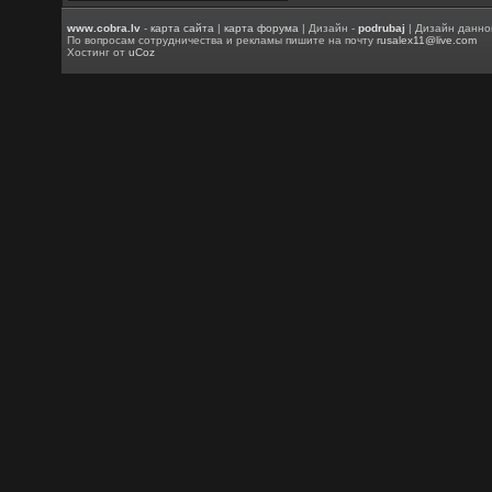
www.cobra.lv
-
карта сайта
|
карта форума
| Дизайн -
podrubaj
| Дизайн данно
По вопросам сотрудничества и рекламы пишите на почту
rusalex11@live.com
Хостинг от
uCoz