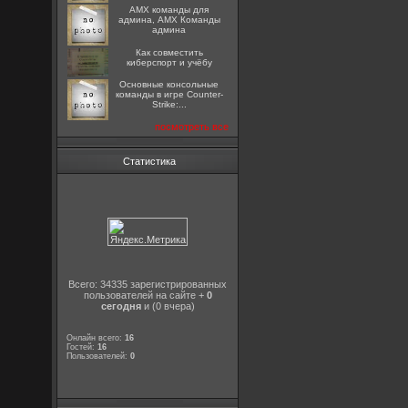
AMX команды для
админа, AMX Команды
админа
Как совместить
киберспорт и учёбу
Основные консольные
команды в игре Counter-
Strike:...
посмотреть все
Статистика
Всего: 34335 зарегистрированных
пользователей на сайте +
0
сегодня
и (0 вчера)
Онлайн всего:
16
Гостей:
16
Пользователей:
0