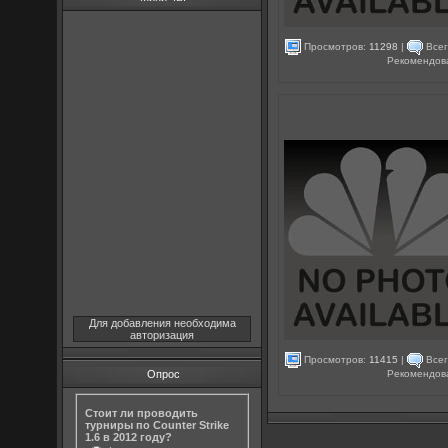
Просмотров:
11298
|
Всег
Рекомендов
Для добавления необходима
авторизация
Просмотров:
11415
|
Всег
Рекомендов
Опрос
Стоит ли проводить
турниры по Counter Strike
1.6 в 2012 году?