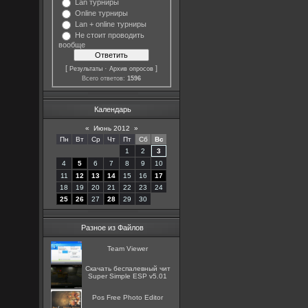
Lan турниры
Online турниры
Lan + online турниры
Не стоит проводить
вообще
[
·
]
Результаты
Архив опросов
Всего ответов:
1596
Календарь
«
Июнь 2012
»
Пн
Вт
Ср
Чт
Пт
Сб
Вс
1
2
3
4
5
6
7
8
9
10
11
12
13
14
15
16
17
18
19
20
21
22
23
24
25
26
27
28
29
30
Разное из Файлов
Team Viewer
Скачать беспалевный чит
Super Simple ESP v5.01
Pos Free Photo Editor