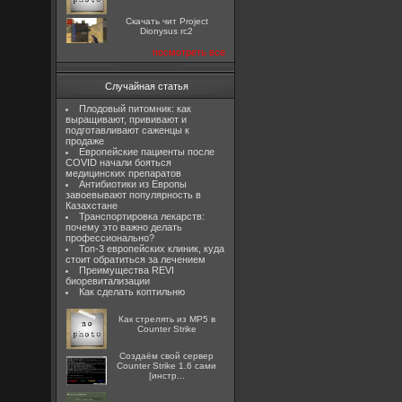
Скачать чит Project
Dionysus rc2
посмотреть все
Случайная статья
Плодовый питомник: как
выращивают, прививают и
подготавливают саженцы к
продаже
Европейские пациенты после
COVID начали бояться
медицинских препаратов
Антибиотики из Европы
завоевывают популярность в
Казахстане
Транспортировка лекарств:
почему это важно делать
профессионально?
Топ-3 европейских клиник, куда
стоит обратиться за лечением
Преимущества REVI
биоревитализации
Как сделать коптильню
Как стрелять из MP5 в
Counter Strike
Создаём свой сервер
Counter Strike 1.6 сами
[инстр...