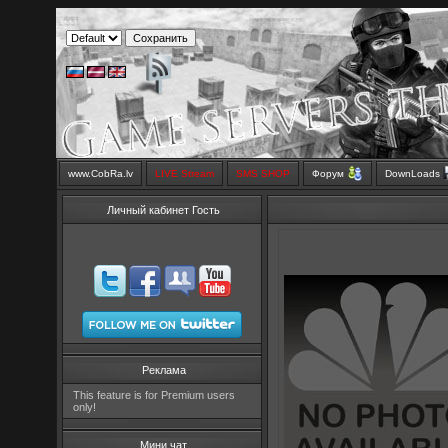
www.CobRa.lv
LIVE Stream
SMS SHOP
Форум
DownLoads
Личный кабинет Гость
Реклама
This feature is for Premium users
only!
Мини чат