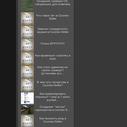
Создание сервера CS,
специально для новичков
Что такое чит в Counter-
Strike
Замена стандартного
оружия в Counter-Strike
V!ntus КРУТ!!!!!!!!!
Как правильно стрелять в
игре
Как стать админом на
своём сервере?
[установка acc...
В чем суть читерства в
Counter-Strike?
Как компилировать
плагины? *.sma to *.amxx
(compil...
Создание "чистых"
скриншотов в counter S...
Как понизить ping в
Counter-Strike