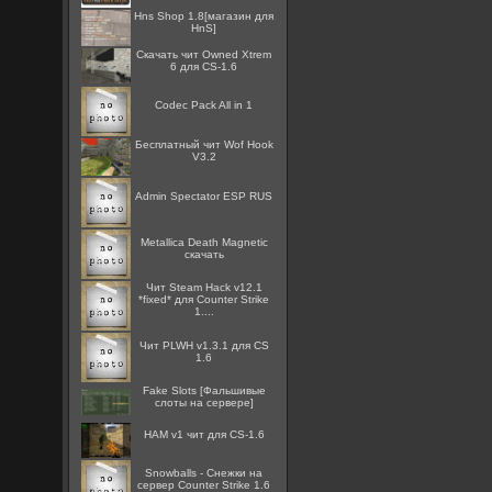
Hns Shop 1.8[магазин для
HnS]
Скачать чит Owned Xtrem
6 для CS-1.6
Codec Pack All in 1
Бесплатный чит Wof Hook
V3.2
Admin Spectator ESP RUS
Metallica Death Magnetic
скачать
Чит Steam Hack v12.1
*fixed* для Counter Strike
1....
Чит PLWH v1.3.1 для CS
1.6
Fake Slots [Фальшивые
слоты на сервере]
HAM v1 чит для CS-1.6
Snowballs - Снежки на
сервер Counter Strike 1.6