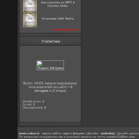
Как стрелять из MP5 в
Counter Strike
Установка AMX Mod'a
посмотреть все
Статистика
Всего: 34335 зарегистрированных
пользователей на сайте +
0
сегодня
и (0 вчера)
Онлайн всего:
2
Гостей:
2
Пользователей:
0
www.cobra.lv
-
карта сайта
|
карта форума
| Дизайн -
podrubaj
| Дизайн данно
По вопросам сотрудничества и рекламы пишите на почту
rusalex11@live.com