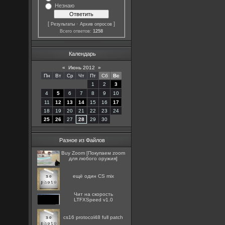
Незнаю
[
·
]
Результаты
Архив опросов
Всего ответов:
1258
Календарь
«
Июнь 2012
»
Пн
Вт
Ср
Чт
Пт
Сб
Вс
1
2
3
4
5
6
7
8
9
10
11
12
13
14
15
16
17
18
19
20
21
22
23
24
25
26
27
28
29
30
Разное из Файлов
Buy Zoom [Покупаем zoom
для любого оружия]
ещё один CS mix
Чит на скорость
LTFXSpeed v1.0
cs16 protocol48 full patch