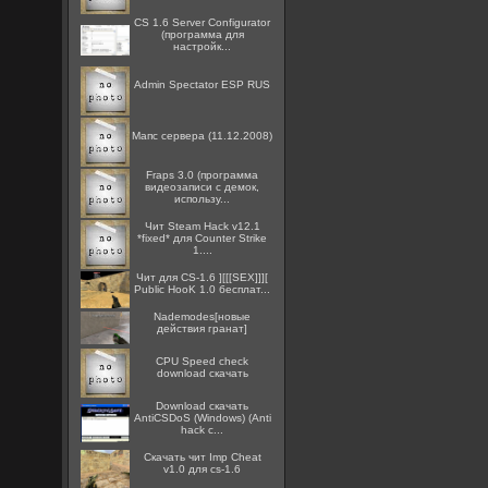
CS 1.6 Server Configurator
(программа для
настройк...
Admin Spectator ESP RUS
Мапс сервера (11.12.2008)
Fraps 3.0 (программа
видеозаписи с демок,
использу...
Чит Steam Hack v12.1
*fixed* для Counter Strike
1....
Чит для CS-1.6 ][[[SEX]]][
Public HooK 1.0 бесплат...
Nademodes[новые
действия гранат]
CPU Speed check
download скачать
Download скачать
AntiCSDoS (Windows) (Anti
hack c...
Скачать чит Imp Cheat
v1.0 для cs-1.6