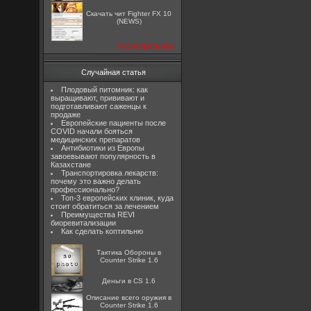
Скачать чит Fighter FX 10
(NEWS)
посмотреть все
Случайная статья
Плодовый питомник: как
выращивают, прививают и
подготавливают саженцы к
продаже
Европейские пациенты после
COVID начали бояться
медицинских препаратов
Антибиотики из Европы
завоевывают популярность в
Казахстане
Транспортировка лекарств:
почему это важно делать
профессионально?
Топ-3 европейских клиник, куда
стоит обратиться за лечением
Преимущества REVI
биоревитализации
Как сделать коптильню
Тактика Обороны в
Counter Strike 1.6
Деньги в CS 1.6
Описание всего оружия в
Counter Strike 1.6