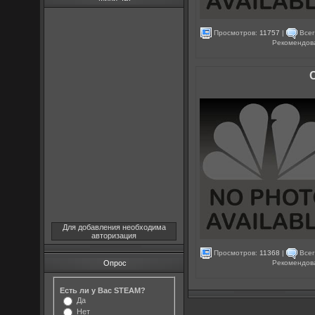
Просмотров:
11757
|
Всег
Рекомендов
Для добавления необходима
авторизация
Просмотров:
11368
|
Всег
Рекомендов
Опрос
Есть ли у Вас STEAM?
Да
Нет