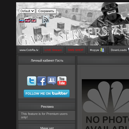
www.CobRa.lv
LIVE Stream
SMS SHOP
Форум
DownLoads
Личный кабинет Гость
Реклама
This feature is for Premium users
only!
Мини чат