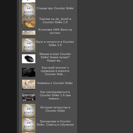
Стишки про Counter Strike
Тактика на de_dust2 в
Counter Strike 1.6
Установка AMX Bans на
хостинг
Баги и хитрости в Counter
Strike 1.6
Мышка в игре Counter
Strike! Какая лучше?
Какую вы...
Быстрый коннект к
серверам в клиенте
Counter Strik...
Комиксы о Counter Strike
Как тренироваться в
Counter Strike 1.6 (как
повыси...
История читерства в
Counter Strike
Тренировки в Counter
Strike. Советы и обучение