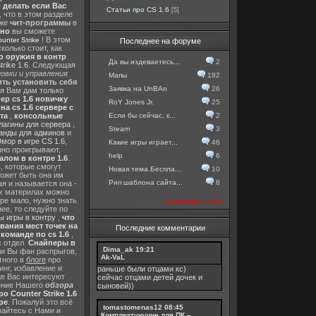
о делать если Вас
Статьи про CS 1.6
[5]
, что в этом разделе
 же
чит-программы
в
тно
вы сможете
! В этом
nter Strike
Последнее на форуме
колько стоит, как
о оружия в контр
Да вы издеваетесь...
2
rike 1.6
. Следующая
овки и управления
Мапы
182
ть установить себя
Заявка на UnBAn
26
 я Вам дам только
ер cs 1.6 новичку
RoY Jones Jr.
25
а cs 1.6 сервере с
Если бы сейчас, к...
2
та
,
консольные
лагины для сервера
,
Steam
3
анды для админов
и
мор в игре CS 1.6
,
Какие игры играет...
46
нно проигрывают,
help
6
алом в контре 1.6
.
в
, которые смогут
Новая тема.Беспла...
10
ожет быть она им
Рип шаблона сайта...
8
я и называется она -
их материлах можно
гре мало, нужно знать
посмотреть все
ее, то следуйте по
 игры в контру
,
что
вания мест точек на
Последние комментарии
команде по cs 1.6
,
с отдел
Снайперы в
Dima_ak
19:21
ли Вы фан распрыгов,
Ak-VaL
тного в
блоге
про
инг, избавление и
раньше были отцами кс)
же Вас интересуют
сейчас отцами детей дочек и
шение Нашего
обзора
сыновей))
о Counter Strike 1.6
ре
. Пожалуй это всё
tomastomenas12
08:45
вайтесь с Нами и
Комплектующие для ПК –