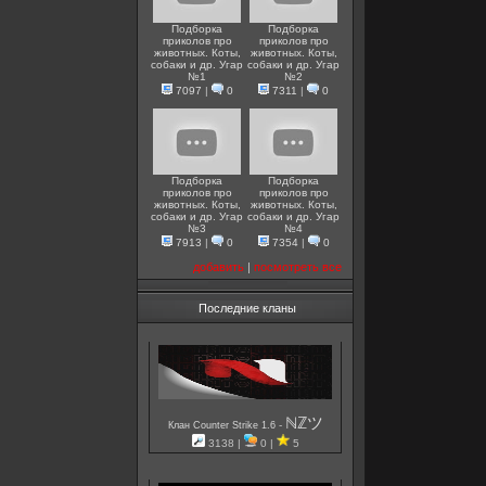
Подборка
Подборка
приколов про
приколов про
животных. Коты,
животных. Коты,
собаки и др. Угар
собаки и др. Угар
№1
№2
7097
|
0
7311
|
0
Подборка
Подборка
приколов про
приколов про
животных. Коты,
животных. Коты,
собаки и др. Угар
собаки и др. Угар
№3
№4
7913
|
0
7354
|
0
добавить
|
посмотреть все
Последние кланы
ℕℤツ
-
Клан Counter Strike 1.6
3138 |
0 |
5