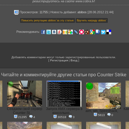
регистрируйтесь на сайте www.cobra.lv
!
Просмотров:
11755
|
Новость добавил
:
abibos
[28.06.2012 21:44]
Рекомендовать:
Добавлять комментарии могут только зарегистрированные пользователи.
[
Регистрация
|
Вход
]
Читайте и комментируйте другие статьи про Counter Strike
Создаем свой сервер
Запуск AMX сервера в
Как
aim, wh, Speedhack,
Counter St...
консольно...
5613
|
0
21295
|
4
30518
|
3