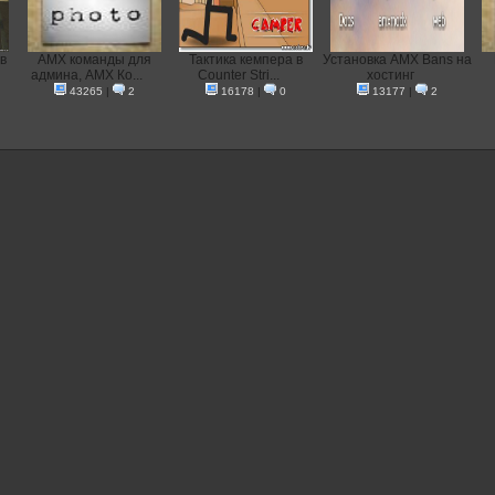
в
AMX команды для
Тактика кемпера в
Установка AMX Bans на
админа, AMX Ко...
Counter Stri...
хостинг
43265
|
2
16178
|
0
13177
|
2