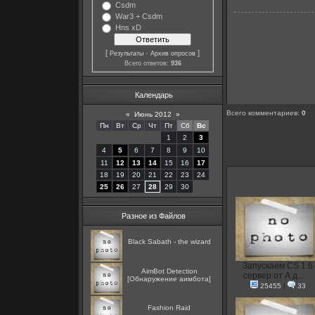
Csdm
War3 + Csdm
Hns xD
[
·
]
Результаты
Архив опросов
Всего ответов:
936
Календарь
Всего комментариев
:
0
«
Июнь 2012
»
Пн
Вт
Ср
Чт
Пт
Сб
Вс
1
2
3
4
5
6
7
8
9
10
11
12
13
14
15
16
17
18
19
20
21
22
23
24
25
26
27
28
29
30
Разное из Файлов
Black Sabath - the wizard
Запускаем CS 1.6
AimBot Detection
сервер от А д...
[Обнаружение аимбота]
25455
|
33
Fashion Raid