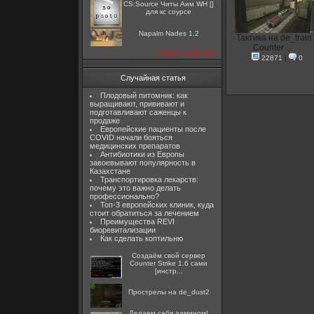
CS:Source Читы Аим WH []
для кс соурсе
Napalm Nades 1.2
Тактика на de_train 
Counter ...
посмотреть все
22871
|
0
Случайная статья
Плодовый питомник: как
выращивают, прививают и
подготавливают саженцы к
продаже
Европейские пациенты после
COVID начали бояться
медицинских препаратов
Антибиотики из Европы
завоевывают популярность в
Казахстане
Транспортировка лекарств:
почему это важно делать
профессионально?
Топ-3 европейских клиник, куда
стоит обратиться за лечением
Преимущества REVI
биоревитализации
Как сделать коптильню
Создаём свой сервер
Counter Strike 1.6 сами
[инстр...
Прострелы на de_dust2
Делаем себя админом!