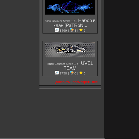
Набор в
-
Клан Counter Strike 1.6
клан [PaTRoN...
3469 |
3 |
5
UVEL
-
Клан Counter Strike 1.6
TEAM
3758 |
0 |
5
добавить
|
посмотреть все