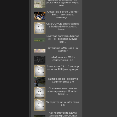
[установка админки через
user...
Общение в игре Counter
Strike - это основа
командн...
CS:SOURCE public сервер
с MANI ADMIN скачать
беспл...
Быстрая загрузка файлов
с HTTP сервера (Звуки,
кар...
Установка AMX Bans на
хостинг
m4a1 она же M16 в
counter strike 1.6
Запускаем CS 1.6 сервер
от А до Я !!! [инструкция
...
Тактика на de_prodigy в
Counter Strike 1.6
Основные консольные
команды в игре Counter-
Strike:...
Читерство в Counter Strike
1.6
Как посмотреть DEMO
(демку) игры в Counter