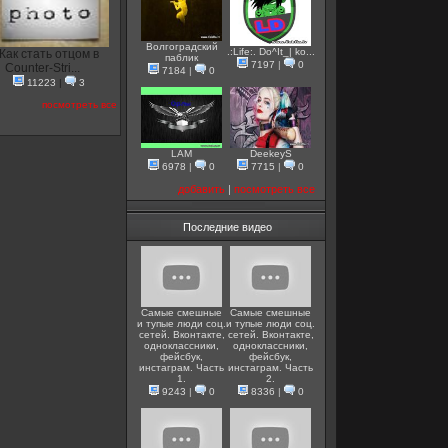
Волгоградский
.:Life:. Do^It_| ko...
Как стать отцом в
паблик
7197
|
0
Counter-Stri...
7184
|
0
11223
|
3
посмотреть все
LAM
DeekeyS
6978
|
0
7715
|
0
добавить
|
посмотреть все
Последние видео
Самые смешные
Самые смешные
и тупые люди соц.
и тупые люди соц.
сетей. Вконтакте,
сетей. Вконтакте,
одноклассники,
одноклассники,
фейсбук,
фейсбук,
инстаграм. Часть
инстаграм. Часть
1.
2.
9243
|
0
8336
|
0