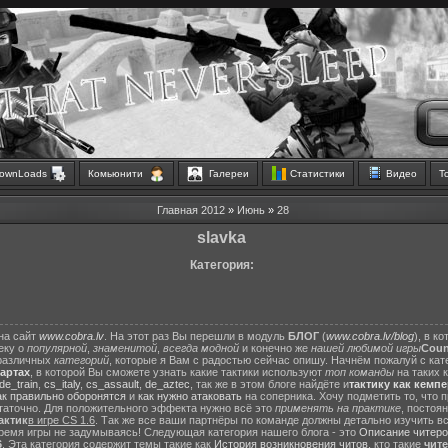
ownLoads
Комьюнити
Галереи
Статистики
Видео
Т
Главная
2012
»
Июнь
»
28
slavka
Категория:
на сайт
www.cobra.lv
. На этот раз Вы перешли в модуль
БЛОГ
(
www.cobra.lv/blog
), в к
еку о
популярной
,
знаменитой
,
всегда модной
и конечно же
нашей любимой игры
Count
различных
категорий
, которые я Вам с радостью сейчас опишу. Начнём пожалуй с ка
картах
, в которой Вы сможете узнать какие тактики используют
топ команды
на таких 
de_train
,
cs_italy
,
cs_assault
,
de_aztec
, так же в этом блоге найдёте и
тактику как кемп
ак правильно оборонятся
и
как нужно атаковать
на соперника. Хочу подметить то, что 
статочно. Для положительного эффекта нужно всё это
применять на практике
, постоя
актик
в игре CS 1.6
. Так же все ваши партнёры по команде должны детально изучить вс
ремя игры не задумываясь! Следующая категория нашего блога - это
Описание читеро
6
. Эта категория содержит темы такие как
История возникновения читов
, кто такие
чит