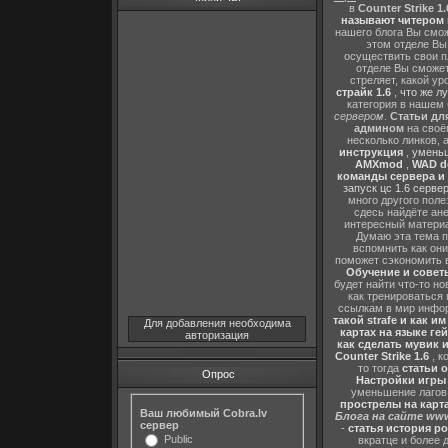
в
Counter Strike 1.
называют читером 
нашего блога Вы сможе
этом отделе В
осуществить свои п
отделе Вы сможете
стреляет, какой ур
страйк 1.6
,
что же л
категория в нашем 
сервером
.
Статьи дл
админом
на своё
несколько линков, 
инструкция
,
уменьш
AMXmod
,
WAD d
команды сервера и и
запуск цс 1.6 серве
много другого поле
сдесь найдёте ан
интересный матери
Думаю эта тема п
вспомнить как они
поможет сэкономить 
Обучение и советы
будет найти что-то но
как тренироваться 
ссылкам в мир инфор
такой strafe и как и
Для добавления необходима
картах на языке ге
авторизация
как сделать мувик и
Counter Strike 1.6
, к
то тогда
статьи о
Опрос
Настройки игры C
уменьшение лагов,
прострелы на картах
Ваш любимый Cobra.lv
Блога на сайте www
сервер
-
статья история р
Public
вкратце и более 