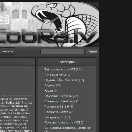
оп кланов
Категории
Тактики на картах CS
[12]
Читеры и читы
[10]
Оружие в Counter Strike
[10]
Сервер
[30]
Юмор
[7]
Обучение и советы
[27]
отором Вы
сможете
Статьи про Снайпера
[2]
er Strike 1.6
! В этом
тегории
Тактики на
Распрыг в CS 1.6
[3]
картах как
de_dust2
,
Раскрутка Сайта
[2]
ерить
и
как играть с
прочитать описание
Настройки CS
[11]
нно совершенствуя
Прострелы на картах CS
[2]
е тактики и уметь
в и самих читов
в
CS:SOURCE сервер и настройки
еры
и
что такое читы
[4]