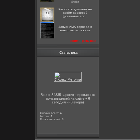
Strike
Как стать админом на
своём сервере?
[установка acc...
Запуск AMX сервера в
консольном режиме
посмотреть все
Статистика
Всего: 34335 зарегистрированных
пользователей на сайте +
0
сегодня
и (0 вчера)
Онлайн всего:
4
Гостей:
4
Пользователей:
0