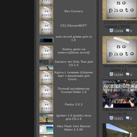
Rev Connect
CS:SOURCE publi
CS1.6ServerWCFT
сервер с MANI...
13339
|
0
auto record демки для cs
1.6
Запись демо на
клиенте[Demo record]
Скачать чит Emo Tear для
CS-1.6
Читерство в Counte
Strike 1.6
Карты с тачками (сборник
16280
|
0
карт с машинами для
Count...
Полный русификатор
Counter-Strike 1.6
Firefox 3.0.3
Как тренироваться 
Counter St...
Ignition 1.6 (public) читы
31921
|
2
для CS-1.6
Aleo Flash Intro Banner
Maker 2.4.99