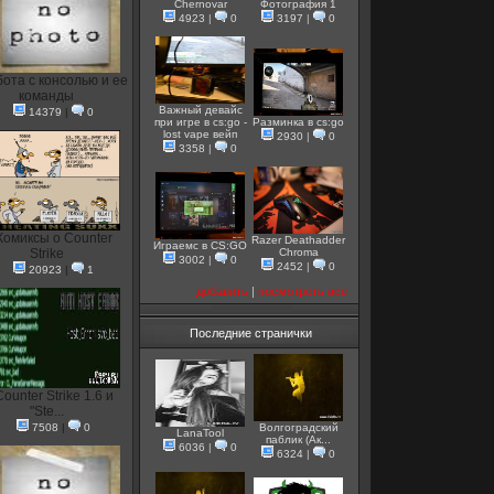
Chernovar
Фотография 1
4923
|
0
3197
|
0
ота с консолью и ее
команды
Важный девайс
14379
|
0
при игре в cs:go -
Разминка в cs:go
lost vape вейп
2930
|
0
3358
|
0
Комиксы о Counter
Razer Deathadder
Играемс в CS:GO
Strike
Chroma
3002
|
0
2452
|
0
20923
|
1
добавить
|
посмотреть все
Последние странички
ounter Strike 1.6 и
"Ste...
7508
|
0
Волгоградский
LanaTool
паблик (Ак...
6036
|
0
6324
|
0