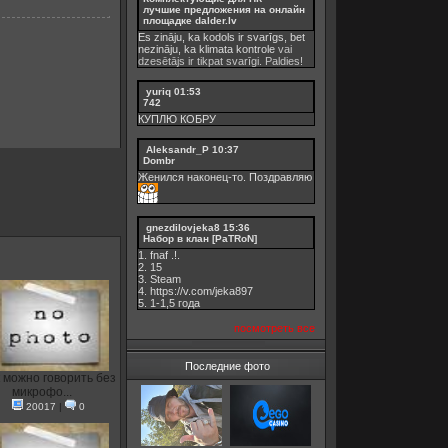
лучшие предложения на онлайн
площадке dalder.lv
Es zināju, ka kodols ir svarīgs, bet
nezināju, ka
klimata kontrole
vai
dzesētājs ir tikpat svarīgi. Paldies!
yuriq
01:53
742
КУПЛЮ КОБРУ
Aleksandr_P
10:37
Dombr
Женился наконец-то. Поздравляю
gnezdilovjeka8
15:36
Набор в клан [PaTRoN]
1. fnaf .!.
2. 15
3. Steam
4. https://v.com/jeka897
5. 1-1,5 годa
посмотреть все
Последние фото
 можно говорить без
микрофо...
20017
|
0