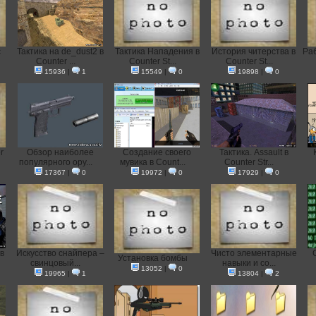
c
Тактика на de_dust2 в
Тактика Нападения в
История читерства в
Раб
Counter ...
Counter St...
Counter St...
15936
|
1
15549
|
0
19898
|
0
r
Обзор наиболее
Создание своего
Тактика. Assault в
популярного ору...
мувика в Count...
Counter Str...
17367
|
0
19972
|
0
17929
|
0
в
Искусство снайпера –
Чисто элементарные
C
Установка бомбы
свинцовый...
навыки и со...
13052
|
0
19965
|
1
13804
|
2