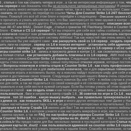
6
,
статья
о том
как спалить читера
в игре , а так же интересная информация о том,
чт
на сервере
и
как доказать
что Вы
не используете запрещённые программы
! Я уверен
те узнать много интересно как и о самих читах, так и о тех, кто их используют. Сами
ы
скачать
не сможете, но перейдя по ссылке
Читы Для Counter Strike 1.6 24/7 беспла
ланы. Пожалуй это всё об этом блоге и перейдём к следующему -
Описание оружия в Cou
 прочитать и узнать абсолютно всё, что Вас заинтересует по теме оружия в контре - с
он наносит и много всего другого. Популярные материалы в описании -
описание всег
учше AK-47 или M4A1
,
Desert Eagle
,
статья о гранатах HE Flashbang Smoke в Counter-St
блоге -
Статьи о CS 1.6 сервере
! Тут вы откроете для себя все тайны
создания, устан
я новичков
помогут вам
установить готовую сборку сервера
и
прописать настрои
м сервер, который использует систему
AMXmod
. Так как новостей там очень много, то
а остальное Вы уже найдёте сами -
как раскрутить свой cs 1.6 сервер
,
создать серв
ить лаги на сервере
,
сервер cs 1.6 в поиске интернет
,
установить себя админом н
ownload с сервера
,
создать установка быстрая загрузка cs 1.6 сервер с uCoz сай
гры counter strike 1.6
,
запись и просмотр демок в контре 1.6
,
как скомпилировать п
ра полная статья
,
как установить добавить плагины в cs 1.6 сервер
,
AMX mod ком
зного для хозяина
Counter-Strike 1.6 сервера
. Следующая тема в нашем блоге - это
Ю
екдоты стихи комиксы про контру, самые популярные
отмазки игроков
, которые постоя
ал
Вопросы новичков и ответы отцов в Counter Strike 1.6
,
как стать профессион
окажется интересной как и для
любителей новичков
, так и для
серьёзных геймеро
 начинали играть и вспомнить былое, ну а
новички
найдут
полезную инфу
для себя и м
время в достижении своих планов. Следующая категория нашего
блога
очень серьёзна
 игрокам в Counter+Strike 1.6
. Неважно новичок Вы или ПРО - в любом случае в эт
вое для себя, а так же поделиться со своей командой и её соклановцами, ведь одной и
правильно и как себя вести в нужной ситуации. Если Вы готовы узнать об этом подробн
мации и статей -
как создать клан
и как потом им управлять ,
самые важные моменты
м пользоваться
,
баги и хитрости в контр страйк 1.6
,
36 советов по игре в Cs 1.6
,
наз
ймеров
,
топ 10 ошибок
,
какую мышку выбрать
,
как правильно тренироваться в 
з демок cs
,
как повысить SKILL в игре
и много других интересных тем! Далее у На
оторых насчитывает всего пару статей, но достаточно интересных и поучительных. Ес
 распрыге в Контр Страйк 1.6
именно для Вас! Так же многие отысчут много любопы
ounter Strike 1.6
, в котором узнаете и как настроить микрофон в игре, как понизить п
 замена оружия, а так же
FAQ по настройке игры/сервера Counter Strike 1.6
. Если 
 Counter Strike 1.6
, то узнайте -
прострелы на de_dust2
,
de_nuke
... Ну и в завер
.cobra.lv
Мы предоставим для Вас несколько линков в последней категории
Статьи пр
ождения карты de_dsut2
и
как пользоваться админкой на counter-strike 1.6 серве
детально Вы сможете всё узнать прочитать в нашем блоге. Спасибо за внимание, оста