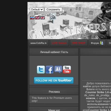
www.CobRa.lv
LIVE Stream
SMS SHOP
Форум
D
Личный кабинет Гость
Добро пожаловать 
найти
целую библиот
Блоге
есть много 
Реклама
Counter Strike 1.6 
de_nuke
,
de_prodigy
,
This feature is for Premium users
ножом
, с щитом,
к
only!
тактик будет недо
использования т
применять их во в
игре
Counter Strike 1.
Мини чат