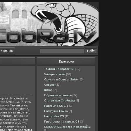
оп кланов
Категории
Тактики на картах CS
[12]
Читеры и читы
[10]
Оружие в Counter Strike
[10]
Сервер
[30]
Юмор
[7]
Обучение и советы
[27]
отором Вы
сможете
Статьи про Снайпера
[2]
er Strike 1.6
! В этом
тегории
Тактики на
Распрыг в CS 1.6
[3]
картах как
de_dust2
,
Раскрутка Сайта
[2]
ерить
и
как играть с
прочитать описание
Настройки CS
[11]
нно совершенствуя
Прострелы на картах CS
[2]
е тактики и уметь
в и самих читов
в
CS:SOURCE сервер и настройки
еры
и
что такое читы
[4]