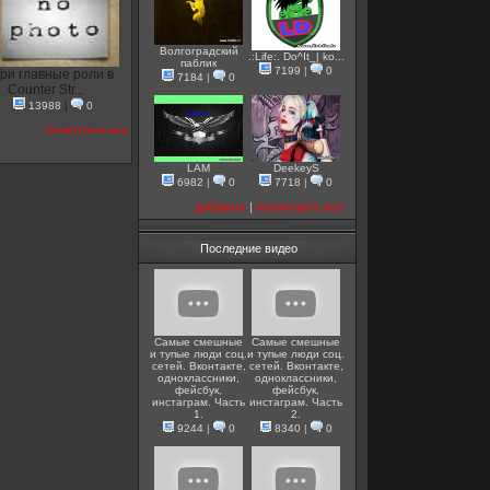
Волгоградский
.:Life:. Do^It_| ko...
паблик
7199
|
0
ри главные роли в
7184
|
0
Counter Str...
13988
|
0
посмотреть все
LAM
DeekeyS
6982
|
0
7718
|
0
добавить
|
посмотреть все
Последние видео
Самые смешные
Самые смешные
и тупые люди соц.
и тупые люди соц.
сетей. Вконтакте,
сетей. Вконтакте,
одноклассники,
одноклассники,
фейсбук,
фейсбук,
инстаграм. Часть
инстаграм. Часть
1.
2.
9244
|
0
8340
|
0