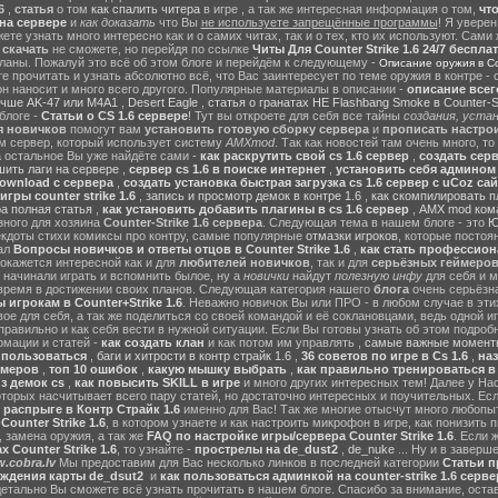
6
,
статья
о том
как спалить читера
в игре , а так же интересная информация о том,
чт
на сервере
и
как доказать
что Вы
не используете запрещённые программы
! Я уверен
те узнать много интересно как и о самих читах, так и о тех, кто их используют. Сами
ы
скачать
не сможете, но перейдя по ссылке
Читы Для Counter Strike 1.6 24/7 беспла
ланы. Пожалуй это всё об этом блоге и перейдём к следующему -
Описание оружия в Cou
 прочитать и узнать абсолютно всё, что Вас заинтересует по теме оружия в контре - с
он наносит и много всего другого. Популярные материалы в описании -
описание всег
учше AK-47 или M4A1
,
Desert Eagle
,
статья о гранатах HE Flashbang Smoke в Counter-St
блоге -
Статьи о CS 1.6 сервере
! Тут вы откроете для себя все тайны
создания, устан
я новичков
помогут вам
установить готовую сборку сервера
и
прописать настрои
м сервер, который использует систему
AMXmod
. Так как новостей там очень много, то
а остальное Вы уже найдёте сами -
как раскрутить свой cs 1.6 сервер
,
создать серв
ить лаги на сервере
,
сервер cs 1.6 в поиске интернет
,
установить себя админом н
ownload с сервера
,
создать установка быстрая загрузка cs 1.6 сервер с uCoz сай
гры counter strike 1.6
,
запись и просмотр демок в контре 1.6
,
как скомпилировать п
ра полная статья
,
как установить добавить плагины в cs 1.6 сервер
,
AMX mod ком
зного для хозяина
Counter-Strike 1.6 сервера
. Следующая тема в нашем блоге - это
Ю
екдоты стихи комиксы про контру, самые популярные
отмазки игроков
, которые постоя
ал
Вопросы новичков и ответы отцов в Counter Strike 1.6
,
как стать профессион
окажется интересной как и для
любителей новичков
, так и для
серьёзных геймеро
 начинали играть и вспомнить былое, ну а
новички
найдут
полезную инфу
для себя и м
время в достижении своих планов. Следующая категория нашего
блога
очень серьёзна
 игрокам в Counter+Strike 1.6
. Неважно новичок Вы или ПРО - в любом случае в эт
вое для себя, а так же поделиться со своей командой и её соклановцами, ведь одной и
правильно и как себя вести в нужной ситуации. Если Вы готовы узнать об этом подробн
мации и статей -
как создать клан
и как потом им управлять ,
самые важные моменты
м пользоваться
,
баги и хитрости в контр страйк 1.6
,
36 советов по игре в Cs 1.6
,
наз
ймеров
,
топ 10 ошибок
,
какую мышку выбрать
,
как правильно тренироваться в 
з демок cs
,
как повысить SKILL в игре
и много других интересных тем! Далее у На
оторых насчитывает всего пару статей, но достаточно интересных и поучительных. Ес
 распрыге в Контр Страйк 1.6
именно для Вас! Так же многие отысчут много любопы
ounter Strike 1.6
, в котором узнаете и как настроить микрофон в игре, как понизить п
 замена оружия, а так же
FAQ по настройке игры/сервера Counter Strike 1.6
. Если 
 Counter Strike 1.6
, то узнайте -
прострелы на de_dust2
,
de_nuke
... Ну и в завер
.cobra.lv
Мы предоставим для Вас несколько линков в последней категории
Статьи пр
ождения карты de_dsut2
и
как пользоваться админкой на counter-strike 1.6 серве
детально Вы сможете всё узнать прочитать в нашем блоге. Спасибо за внимание, оста