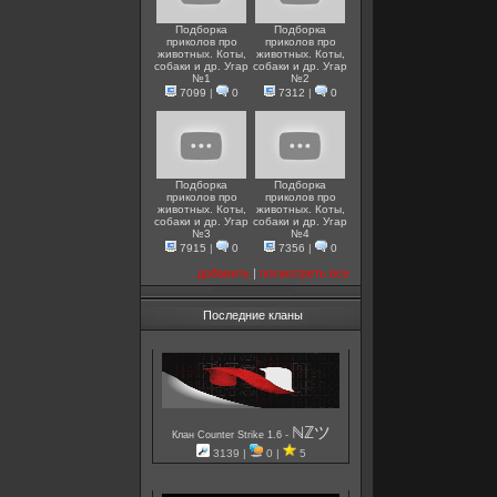
Подборка
Подборка
приколов про
приколов про
животных. Коты,
животных. Коты,
собаки и др. Угар
собаки и др. Угар
№1
№2
7099
|
0
7312
|
0
Подборка
Подборка
приколов про
приколов про
животных. Коты,
животных. Коты,
собаки и др. Угар
собаки и др. Угар
№3
№4
7915
|
0
7356
|
0
добавить
|
посмотреть все
Последние кланы
ℕℤツ
-
Клан Counter Strike 1.6
3139 |
0 |
5