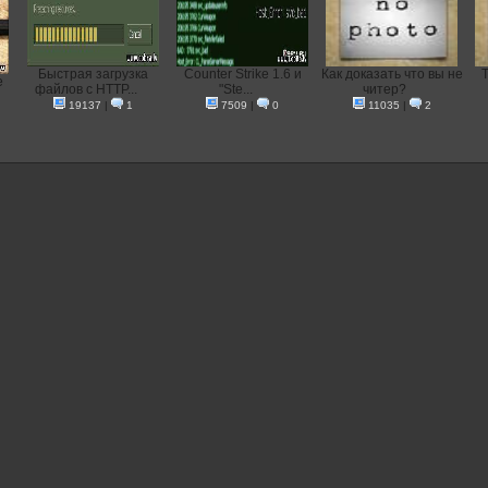
Быстрая загрузка
Counter Strike 1.6 и
Как доказать что вы не
Т
e
файлов с HTTP...
"Ste...
читер?
19137
|
1
7509
|
0
11035
|
2