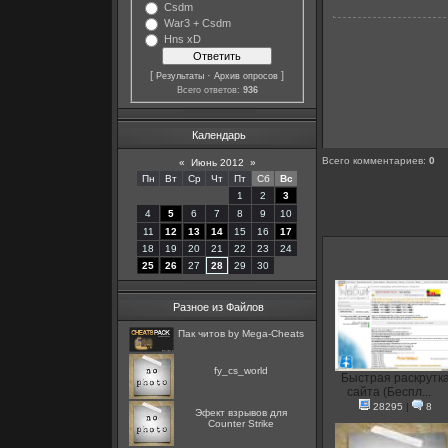
Csdm
War3 + Csdm
Hns xD
[
·
]
Результаты
Архив опросов
Всего ответов:
936
Календарь
Всего комментариев
:
0
«
Июнь 2012
»
Пн
Вт
Ср
Чт
Пт
Сб
Вс
1
2
3
4
5
6
7
8
9
10
11
12
13
14
15
16
17
18
19
20
21
22
23
24
25
26
27
28
29
30
Разное из Файлов
Пак читов by Mega-Cheats
fy_cs_world
Быстрая раскрутк
сайта (Беспл...
28295
|
8
Эфект взрывов для
Counter Strike