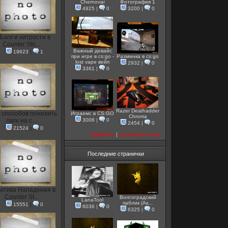
Chernovar
Фотография 1
4925
|
0
3200
|
0
Баги и хитрости в
Counter Stri...
Важный девайс
19623
|
1
при игре в cs:go -
Разминка в cs:go
lost vape вейп
2932
|
0
3361
|
0
Razer Deathadder
 способов понизить
Играемс в CS:GO
Chroma
лаги на с...
3006
|
0
2454
|
0
21524
|
0
добавить
|
посмотреть все
Последние странички
актика Нападения в
Counter St...
Волгоградский
LanaTool
паблик (Ак...
15551
|
0
6036
|
0
6325
|
0