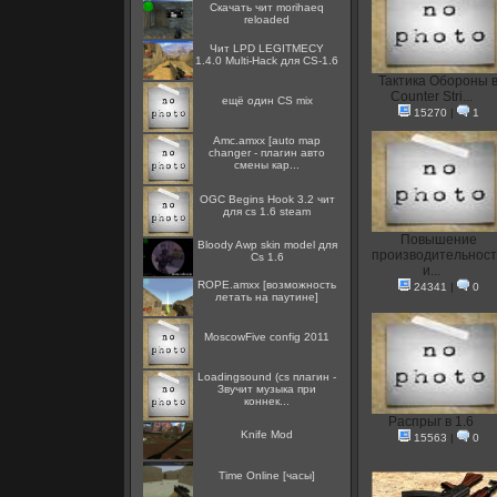
Скачать чит morihaeq
reloaded
Чит LPD LEGITMECY
1.4.0 Multi-Hack для CS-1.6
Тактика Обороны 
Counter Stri...
ещё один CS mix
15270
|
1
Amc.amxx [auto map
changer - плагин авто
смены кар...
OGC Begins Hook 3.2 чит
для cs 1.6 steam
Повышение
Bloody Awp skin model для
производительнос
Cs 1.6
и...
ROPE.amxx [возможность
24341
|
0
летать на паутине]
MoscowFive config 2011
Loadingsound (cs плагин -
Звучит музыка при
коннек...
Распрыг в 1.6
Knife Mod
15563
|
0
Time Online [часы]