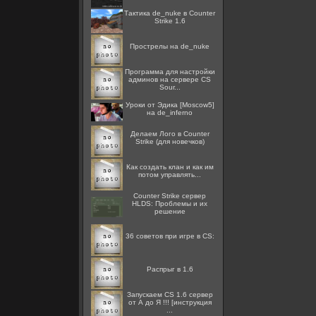
Тактика de_nuke в Counter
Strike 1.6
Прострелы на de_nuke
Программа для настройки
админов на сервере CS
Sour...
Уроки от Эдика [Moscow5]
на de_inferno
Делаем Лого в Counter
Strike (для новечков)
Как создать клан и как им
потом управлять...
Counter Strike сервер
HLDS: Проблемы и их
решение
36 советов при игре в CS:
Распрыг в 1.6
Запускаем CS 1.6 сервер
от А до Я !!! [инструкция
...