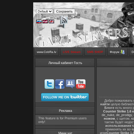
www.CobRa.lv
LIVE Stream
SMS SHOP
Форум
D
Личный кабинет Гость
Добро пожаловать 
найти
целую библиот
Блоге
есть много 
Реклама
Counter Strike 1.6 
de_nuke
,
de_prodigy
,
This feature is for Premium users
ножом
, с щитом,
к
only!
тактик будет недо
использования т
применять их во в
игре
Counter Strike 1.
Мини чат