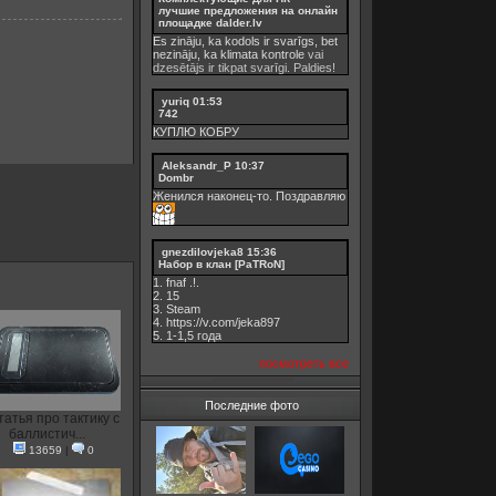
лучшие предложения на онлайн
площадке dalder.lv
Es zināju, ka kodols ir svarīgs, bet
nezināju, ka
klimata kontrole
vai
dzesētājs ir tikpat svarīgi. Paldies!
yuriq
01:53
742
КУПЛЮ КОБРУ
Aleksandr_P
10:37
Dombr
Женился наконец-то. Поздравляю
gnezdilovjeka8
15:36
Набор в клан [PaTRoN]
1. fnaf .!.
2. 15
3. Steam
4. https://v.com/jeka897
5. 1-1,5 годa
посмотреть все
Последние фото
татья про тактику с
баллистич...
13659
|
0