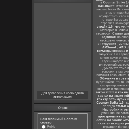
в
Counter Strike 1.
называют читером 
нашего блога Вы сможе
этом отделе В
осуществить свои п
отделе Вы сможете
стреляет, какой ур
страйк 1.6
,
что же л
категория в нашем 
сервером
.
Статьи дл
админом
на своё
несколько линков, 
инструкция
,
уменьш
AMXmod
,
WAD d
команды сервера и и
запуск цс 1.6 серве
много другого поле
сдесь найдёте ан
интересный матери
Думаю эта тема п
вспомнить как они
поможет сэкономить 
Обучение и советы
будет найти что-то но
как тренироваться 
ссылкам в мир инфор
такой strafe и как и
Для добавления необходима
картах на языке ге
авторизация
как сделать мувик и
Counter Strike 1.6
, к
то тогда
статьи о
Опрос
Настройки игры C
уменьшение лагов,
прострелы на картах
Ваш любимый Cobra.lv
Блога на сайте www
сервер
-
статья история р
Public
вкратце и более 