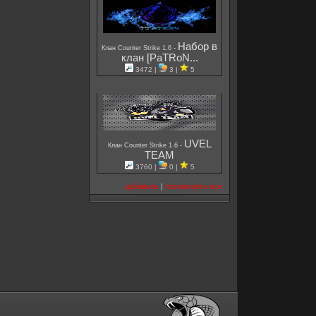
Набор в
-
Клан Counter Strike 1.6
клан [PaTRoN...
3472 |
3 |
5
UVEL
-
Клан Counter Strike 1.6
TEAM
3760 |
0 |
5
добавить
|
посмотреть все