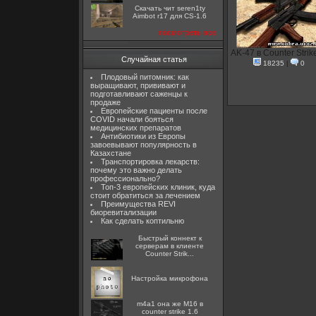
Скачать чит seren1ty
Aimbot r17 для CS-1.6
посмотреть все
AK-47 в Counter Strik
Случайная статья
18235
|
0
Плодовый питомник: как
выращивают, прививают и
подготавливают саженцы к
продаже
Европейские пациенты после
COVID начали бояться
медицинских препаратов
Антибиотики из Европы
завоевывают популярность в
Казахстане
Транспортировка лекарств:
почему это важно делать
профессионально?
Топ-3 европейских клиник, куда
стоит обратиться за лечением
Преимущества REVI
биоревитализации
Как сделать коптильню
Быстрый коннект к
серверам в клиенте
Counter Strik...
Настройка микрофона
m4a1 она же M16 в
counter strike 1.6