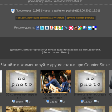
регистрируйтесь на сайте www.cobra.lv
!
Просмотров:
11365
|
Новость добавил
:
podrubaj
[28.06.2012 15:31]
Рекомендовать:
Добавлять комментарии могут только зарегистрированные пользователи.
[
Регистрация
|
Вход
]
Читайте и комментируйте другие статьи про Counter Strike
а
36 советов при игре в
Общение в игре
В чем суть читерства в
С
CS:
Counter Strike ...
Counter...
15584
|
0
22139
|
2
15323
|
0