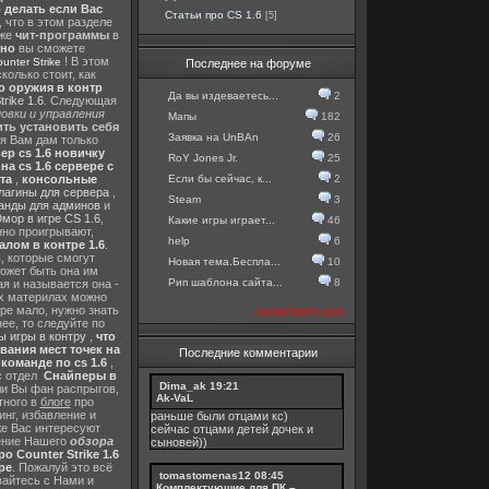
о делать если Вас
Статьи про CS 1.6
[5]
, что в этом разделе
 же
чит-программы
в
тно
вы сможете
! В этом
nter Strike
Последнее на форуме
колько стоит, как
о оружия в контр
Да вы издеваетесь...
2
rike 1.6
. Следующая
овки и управления
Мапы
182
ть установить себя
Заявка на UnBAn
26
 я Вам дам только
ер cs 1.6 новичку
RoY Jones Jr.
25
а cs 1.6 сервере с
Если бы сейчас, к...
2
та
,
консольные
лагины для сервера
,
Steam
3
анды для админов
и
мор в игре CS 1.6
,
Какие игры играет...
46
нно проигрывают,
help
6
алом в контре 1.6
.
в
, которые смогут
Новая тема.Беспла...
10
ожет быть она им
Рип шаблона сайта...
8
я и называется она -
их материлах можно
гре мало, нужно знать
посмотреть все
ее, то следуйте по
 игры в контру
,
что
вания мест точек на
Последние комментарии
команде по cs 1.6
,
с отдел
Снайперы в
Dima_ak
19:21
ли Вы фан распрыгов,
Ak-VaL
тного в
блоге
про
инг, избавление и
раньше были отцами кс)
же Вас интересуют
сейчас отцами детей дочек и
шение Нашего
обзора
сыновей))
о Counter Strike 1.6
ре
. Пожалуй это всё
tomastomenas12
08:45
вайтесь с Нами и
Комплектующие для ПК –