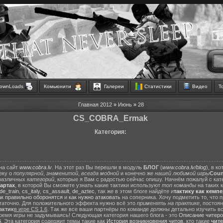
ownLoads
Комьюнити
Галереи
Статистики
Видео
Т
Главная
2012
»
Июнь
»
28
CS_COBRA_Ermak
Категория:
на сайт
www.cobra.lv
. На этот раз Вы перешли в модуль
БЛОГ
(
www.cobra.lv/blog
), в к
еку о
популярной
,
знаменитой
,
всегда модной
и конечно же
нашей любимой игры
Count
различных
категорий
, которые я Вам с радостью сейчас опишу. Начнём пожалуй с ка
картах
, в которой Вы сможете узнать какие тактики используют
топ команды
на таких 
de_train
,
cs_italy
,
cs_assault
,
de_aztec
, так же в этом блоге найдёте и
тактику как кемп
ак правильно оборонятся
и
как нужно атаковать
на соперника. Хочу подметить то, что 
статочно. Для положительного эффекта нужно всё это
применять на практике
, постоя
актик
в игре CS 1.6
. Так же все ваши партнёры по команде должны детально изучить вс
ремя игры не задумываясь! Следующая категория нашего блога - это
Описание читеро
6
. Эта категория содержит темы такие как
История возникновения читов
, кто такие
чит