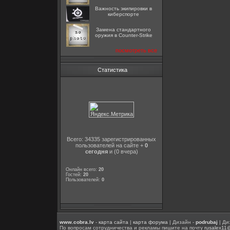
Важность экипировки в
киберспорте
Замена стандартного
оружия в Counter-Strike
посмотреть все
Статистика
Всего: 34335 зарегистрированных
пользователей на сайте +
0
сегодня
и (0 вчера)
Онлайн всего:
20
Гостей:
20
Пользователей:
0
www.cobra.lv
-
карта сайта
|
карта форума
| Дизайн -
podrubaj
| Ди
По вопросам сотрудничества и рекламы пишите на почту
rusalex11