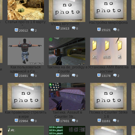
в
Статья про cs 1.6 карту:
Настройка микрофона
V!ntus КРУТ!!!!!!!!!
"...
10413
|
0
15121
|
0
20012
|
2
Как пользоваться
Тактика на de_prodigy в
Установка AMX Bans на
19
ти
админкой в Co...
Counte...
хостинг
23491
|
0
18906
|
0
13178
|
2
Как правильно стрелять
Тактика. Assault в
Поэма о Counter Strike
Т
в игре
Counter Str...
1.6
22964
|
0
17931
|
0
11161
|
0