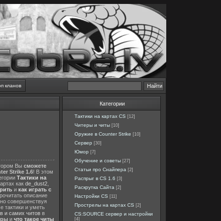
оп кланов
Категории
Тактики на картах CS
[12]
Читеры и читы
[10]
Оружие в Counter Strike
[10]
Сервер
[30]
Юмор
[7]
Обучение и советы
[27]
отором Вы
сможете
Статьи про Снайпера
[2]
er Strike 1.6
! В этом
тегории
Тактики на
Распрыг в CS 1.6
[3]
картах как
de_dust2
,
Раскрутка Сайта
[2]
ерить
и
как играть с
прочитать описание
Настройки CS
[11]
нно совершенствуя
Прострелы на картах CS
[2]
е тактики и уметь
в и самих читов
в
CS:SOURCE сервер и настройки
еры
и
что такое читы
[4]