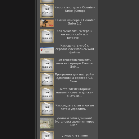
Как стать отцом в Counter-
Strike (Юмор)
Тактика кемпера в Counter
Strike 1.6
Как вычислить читера и
как вести себя при
встрече ...
Как сделать чтоб с
сервака скачивались Wad
файлы
19 способов понизить
лаги на сервере Counter
Strik...
Программа для настройки
админов на сервере CS
Sour...
Чисто элементарные
навыки и советы должен
знать ка...
Как создать клан и как им
потом управлять...
Делаем себя админом!
[установка админки через
user...
V!ntus КРУТ!!!!!!!!!