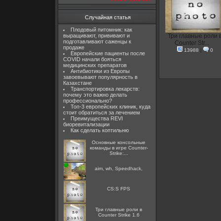
Случайная статья
Плодовый питомник: как
выращивают, прививают и
Три главные роли 
подготавливают саженцы к
Counter Str...
продаже
13988
|
0
Европейские пациенты после
COVID начали бояться
медицинских препаратов
Антибиотики из Европы
завоевывают популярность в
Казахстане
Транспортировка лекарств:
почему это важно делать
профессионально?
Топ-3 европейских клиник, куда
стоит обратиться за лечением
Преимущества REVI
биоревитализации
Как сделать коптильню
Основные консольные
команды в игре Counter-
Strike:...
aim, wh, Speedhack,
CS:S FPS
Три главные роли в
Counter Strike 1.6