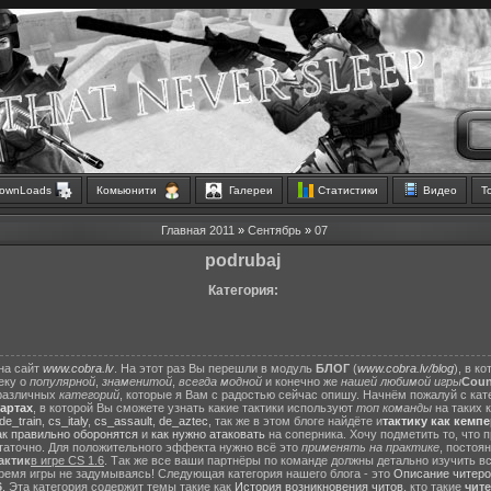
ownLoads
Комьюнити
Галереи
Статистики
Видео
Т
Главная
2011
»
Сентябрь
»
07
podrubaj
Категория:
на сайт
www.cobra.lv
. На этот раз Вы перешли в модуль
БЛОГ
(
www.cobra.lv/blog
), в к
еку о
популярной
,
знаменитой
,
всегда модной
и конечно же
нашей любимой игры
Count
различных
категорий
, которые я Вам с радостью сейчас опишу. Начнём пожалуй с ка
картах
, в которой Вы сможете узнать какие тактики используют
топ команды
на таких 
de_train
,
cs_italy
,
cs_assault
,
de_aztec
, так же в этом блоге найдёте и
тактику как кемп
ак правильно оборонятся
и
как нужно атаковать
на соперника. Хочу подметить то, что 
статочно. Для положительного эффекта нужно всё это
применять на практике
, постоя
актик
в игре CS 1.6
. Так же все ваши партнёры по команде должны детально изучить вс
ремя игры не задумываясь! Следующая категория нашего блога - это
Описание читеро
6
. Эта категория содержит темы такие как
История возникновения читов
, кто такие
чит