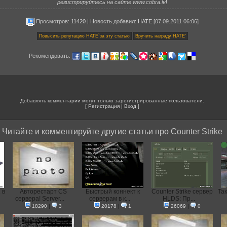
регистрируйтесь на сайте www.cobra.lv
!
Просмотров:
11420
|
Новость добавил
:
HATE
[07.09.2011 06:06]
Рекомендовать:
Добавлять комментарии могут только зарегистрированные пользователи.
[
Регистрация
|
Вход
]
Читайте и комментируйте другие статьи про Counter Strike
 в
Авторестарт CS
Быстрый коннект к
Counter Strike сервер
Так
сервера! Server...
серверам в к...
HLDS: Пр...
18290
|
3
20178
|
1
26069
|
0