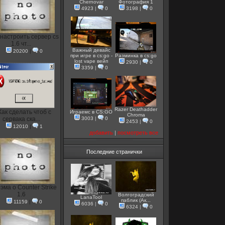
Chernovar
Фотография 1
4923
|
0
3198
|
0
 настроить сервер cs
1.6 чт...
Важный девайс
20200
|
0
при игре в cs:go -
Разминка в cs:go
lost vape вейп
2930
|
0
3359
|
0
Razer Deathadder
Как сделать чтоб с
Играемс в CS:GO
Chroma
сервака ска...
3003
|
0
2453
|
0
12010
|
1
добавить
|
посмотреть все
Последние странички
эма о Counter Strike
1.6
Волгоградский
LanaTool
паблик (Ак...
11159
|
0
6036
|
0
6324
|
0