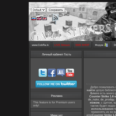
www.CobRa.lv
LIVE Stream
SMS SHOP
Форум
D
Личный кабинет Гость
Добро пожаловать 
найти
целую библиот
Блоге
есть много 
Реклама
Counter Strike 1.6 
de_nuke
,
de_prodigy
,
This feature is for Premium users
ножом
, с щитом,
к
only!
тактик будет недо
использования т
применять их во в
игре
Counter Strike 1.
Мини чат