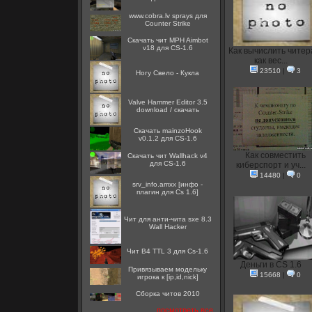
www.cobra.lv sprays для
Counter Strike
Скачать чит MPH Aimbot
v18 для CS-1.6
Как вычислить читер
как вес...
23510
|
3
Ногу Свело - Кукла
Valve Hammer Editor 3.5
download / скачать
Скачать mainzoHook
v0.1.2 для CS-1.6
Как совместить
Скачать чит Wallhack v4
для CS-1.6
киберспорт и уч...
14480
|
0
srv_info.amxx [инфо -
плагин для Cs 1.6]
Чит для анти-чита sxe 8.3
Wall Hacker
Чит B4 TTL 3 для Cs-1.6
Деньги в CS 1.6
Привязываем модельку
15668
|
0
игрока к [ip,id,nick]
Сборка читов 2010
посмотреть все