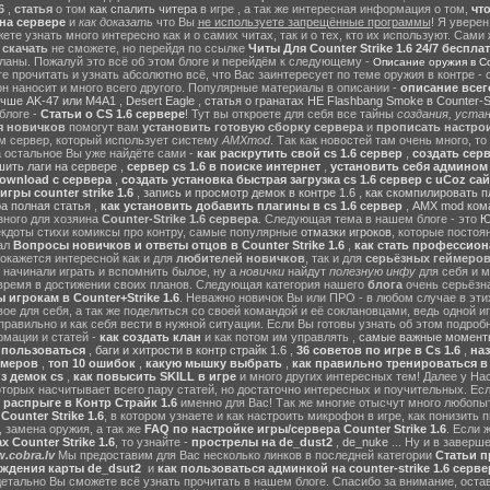
6
,
статья
о том
как спалить читера
в игре , а так же интересная информация о том,
чт
на сервере
и
как доказать
что Вы
не используете запрещённые программы
! Я уверен
те узнать много интересно как и о самих читах, так и о тех, кто их используют. Сами
ы
скачать
не сможете, но перейдя по ссылке
Читы Для Counter Strike 1.6 24/7 беспла
ланы. Пожалуй это всё об этом блоге и перейдём к следующему -
Описание оружия в Cou
 прочитать и узнать абсолютно всё, что Вас заинтересует по теме оружия в контре - с
он наносит и много всего другого. Популярные материалы в описании -
описание всег
учше AK-47 или M4A1
,
Desert Eagle
,
статья о гранатах HE Flashbang Smoke в Counter-St
блоге -
Статьи о CS 1.6 сервере
! Тут вы откроете для себя все тайны
создания, устан
я новичков
помогут вам
установить готовую сборку сервера
и
прописать настрои
м сервер, который использует систему
AMXmod
. Так как новостей там очень много, то
а остальное Вы уже найдёте сами -
как раскрутить свой cs 1.6 сервер
,
создать серв
ить лаги на сервере
,
сервер cs 1.6 в поиске интернет
,
установить себя админом н
ownload с сервера
,
создать установка быстрая загрузка cs 1.6 сервер с uCoz сай
гры counter strike 1.6
,
запись и просмотр демок в контре 1.6
,
как скомпилировать п
ра полная статья
,
как установить добавить плагины в cs 1.6 сервер
,
AMX mod ком
зного для хозяина
Counter-Strike 1.6 сервера
. Следующая тема в нашем блоге - это
Ю
екдоты стихи комиксы про контру, самые популярные
отмазки игроков
, которые постоя
ал
Вопросы новичков и ответы отцов в Counter Strike 1.6
,
как стать профессион
окажется интересной как и для
любителей новичков
, так и для
серьёзных геймеро
 начинали играть и вспомнить былое, ну а
новички
найдут
полезную инфу
для себя и м
время в достижении своих планов. Следующая категория нашего
блога
очень серьёзна
 игрокам в Counter+Strike 1.6
. Неважно новичок Вы или ПРО - в любом случае в эт
вое для себя, а так же поделиться со своей командой и её соклановцами, ведь одной и
правильно и как себя вести в нужной ситуации. Если Вы готовы узнать об этом подробн
мации и статей -
как создать клан
и как потом им управлять ,
самые важные моменты
м пользоваться
,
баги и хитрости в контр страйк 1.6
,
36 советов по игре в Cs 1.6
,
наз
ймеров
,
топ 10 ошибок
,
какую мышку выбрать
,
как правильно тренироваться в 
з демок cs
,
как повысить SKILL в игре
и много других интересных тем! Далее у На
оторых насчитывает всего пару статей, но достаточно интересных и поучительных. Ес
 распрыге в Контр Страйк 1.6
именно для Вас! Так же многие отысчут много любопы
ounter Strike 1.6
, в котором узнаете и как настроить микрофон в игре, как понизить п
 замена оружия, а так же
FAQ по настройке игры/сервера Counter Strike 1.6
. Если 
 Counter Strike 1.6
, то узнайте -
прострелы на de_dust2
,
de_nuke
... Ну и в завер
.cobra.lv
Мы предоставим для Вас несколько линков в последней категории
Статьи пр
ождения карты de_dsut2
и
как пользоваться админкой на counter-strike 1.6 серве
детально Вы сможете всё узнать прочитать в нашем блоге. Спасибо за внимание, оста