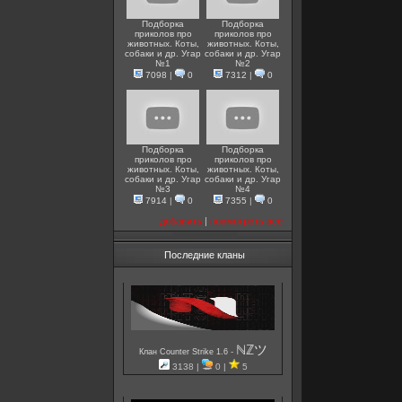
Подборка
Подборка
приколов про
приколов про
животных. Коты,
животных. Коты,
собаки и др. Угар
собаки и др. Угар
№1
№2
7098
|
0
7312
|
0
Подборка
Подборка
приколов про
приколов про
животных. Коты,
животных. Коты,
собаки и др. Угар
собаки и др. Угар
№3
№4
7914
|
0
7355
|
0
добавить
|
посмотреть все
Последние кланы
ℕℤツ
-
Клан Counter Strike 1.6
3138 |
0 |
5