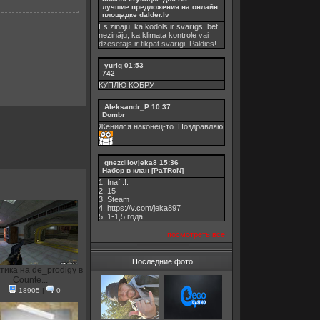
лучшие предложения на онлайн
площадке dalder.lv
Es zināju, ka kodols ir svarīgs, bet
nezināju, ka
klimata kontrole
vai
dzesētājs ir tikpat svarīgi. Paldies!
yuriq
01:53
742
КУПЛЮ КОБРУ
Aleksandr_P
10:37
Dombr
Женился наконец-то. Поздравляю
gnezdilovjeka8
15:36
Набор в клан [PaTRoN]
1. fnaf .!.
2. 15
3. Steam
4. https://v.com/jeka897
5. 1-1,5 годa
посмотреть все
Последние фото
тика на de_prodigy в
Counte...
18905
|
0