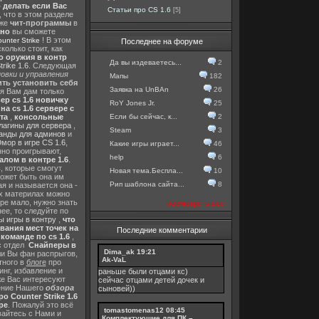
о делать если Вас
Статьи про CS 1.6
[5]
, что в этом разделе
 же
чит-программы
в
тно
вы сможете
! В этом
nter Strike
Последнее на форуме
колько стоит, как
о оружия в контр
Да вы издеваетесь...
2
rike 1.6
. Следующая
овки и управления
Мапы
182
ть установить себя
Заявка на UnBAn
26
 я Вам дам только
ер cs 1.6 новичку
RoY Jones Jr.
25
а cs 1.6 сервере с
Если бы сейчас, к...
2
та
,
консольные
лагины для сервера
,
Steam
3
анды для админов
и
мор в игре CS 1.6
,
Какие игры играет...
46
нно проигрывают,
help
6
алом в контре 1.6
.
в
, которые смогут
Новая тема.Беспла...
10
ожет быть она им
Рип шаблона сайта...
8
я и называется она -
их материлах можно
гре мало, нужно знать
посмотреть все
ее, то следуйте по
 игры в контру
,
что
вания мест точек на
Последние комментарии
команде по cs 1.6
,
с отдел
Снайперы в
Dima_ak
19:21
ли Вы фан распрыгов,
Ak-VaL
тного в
блоге
про
инг, избавление и
раньше были отцами кс)
же Вас интересуют
сейчас отцами детей дочек и
шение Нашего
обзора
сыновей))
о Counter Strike 1.6
ре
. Пожалуй это всё
tomastomenas12
08:45
вайтесь с Нами и
Комплектующие для ПК –