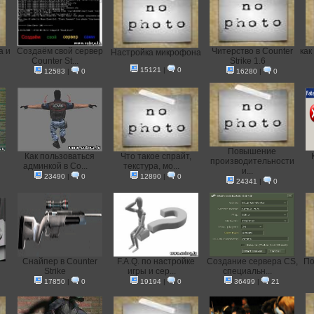
а и
Создаём свой сервер
Читерство в Counter
как
Настройка микрофона
Counter St...
Strike 1.6
15121
|
0
12583
|
0
16280
|
0
Повышение
Как пользоваться
Что такое спрайт,
производительности
админкой в Co...
текстура, мо...
и...
23490
|
0
12890
|
0
24341
|
0
Снайпер в Counter
F.A.Q. по настройке
Создание сервера CS,
По
Strike
игры и сер...
специальн...
17850
|
0
19194
|
0
36499
|
21