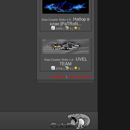
Набор в
-
Клан Counter Strike 1.6
клан [PaTRoN...
3469 |
3 |
5
UVEL
-
Клан Counter Strike 1.6
TEAM
3758 |
0 |
5
добавить
|
посмотреть все