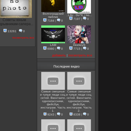
Волгоградский
.:Life:. Do^It_| ko...
паблик
7197
|
0
Советы юным
7184
|
0
дрывникам-сапера...
13261
|
0
посмотреть все
LAM
DeekeyS
6980
|
0
7715
|
0
добавить
|
посмотреть все
Последние видео
Самые смешные
Самые смешные
и тупые люди соц.
и тупые люди соц.
сетей. Вконтакте,
сетей. Вконтакте,
одноклассники,
одноклассники,
фейсбук,
фейсбук,
инстаграм. Часть
инстаграм. Часть
1.
2.
9243
|
0
8338
|
0