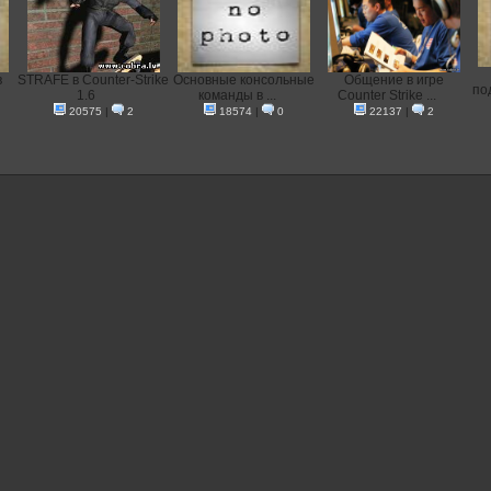
в
STRAFE в Counter-Strike
Основные консольные
Общение в игре
по
1.6
команды в ...
Counter Strike ...
20575
|
2
18574
|
0
22137
|
2