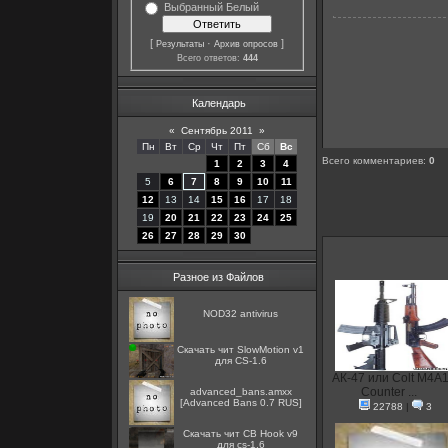
Выбранный Белый
[
·
]
Результаты
Архив опросов
Всего ответов:
444
Календарь
«
Сентябрь 2011
»
Пн
Вт
Ср
Чт
Пт
Сб
Вс
Всего комментариев
:
0
1
2
3
4
5
6
7
8
9
10
11
12
13
14
15
16
17
18
19
20
21
22
23
24
25
26
27
28
29
30
Разное из Файлов
NOD32 antivirus
Скачать чит SlowMotion v1
для CS-1.6
АК-47 или Colt M4A1
Counter ...
advanced_bans.amxx
[Advanced Bans 0.7 RUS]
22788
|
3
Скачать чит CB Hook v9
для cs-1.6