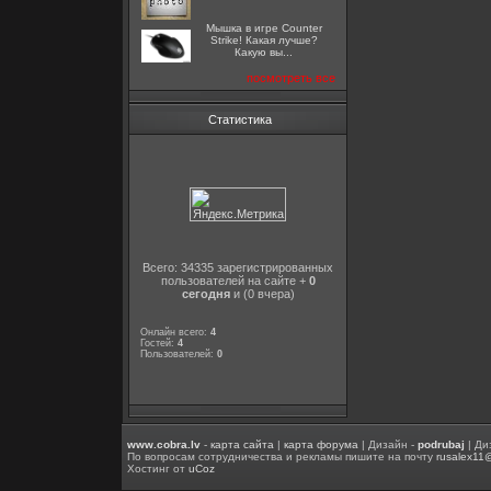
Мышка в игре Counter
Strike! Какая лучше?
Какую вы...
посмотреть все
Статистика
Всего: 34335 зарегистрированных
пользователей на сайте +
0
сегодня
и (0 вчера)
Онлайн всего:
4
Гостей:
4
Пользователей:
0
www.cobra.lv
-
карта сайта
|
карта форума
| Дизайн -
podrubaj
| Ди
По вопросам сотрудничества и рекламы пишите на почту
rusalex11
Хостинг от
uCoz