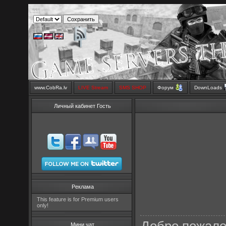
www.CobRa.lv
LIVE Stream
SMS SHOP
Форум
DownLoads
Личный кабинет Гость
Реклама
This feature is for Premium users
only!
Мини чат