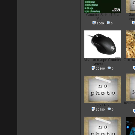
Counter Strike 1.6 и
Зап
"Ste...
сер
7509
|
0
Мышка в игре Counter
Статья
Strike! К...
20306
|
0
Конфиг
CS:S FPS
10480
|
0