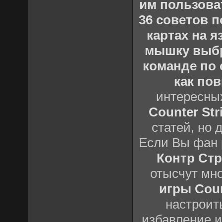
им пользова
36 советов по
картах на 
мышку выб
команде по c
как пов
интересны
Counter Stri
статей, но 
Если Вы фан 
Контр Стр
отысчут мн
игры Count
настроить
избавление и