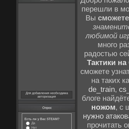
Добро пожало
перешли в м
Вы
сможете
знаменит
любимой иг
много р
радостью се
Тактики на 
сможете узна
на таких к
de_train
,
cs_
Для добавления необходима
блоге найдёт
авторизация
ножом
, с
Опрос
нужно атаков
Есть ли у Вас STEAM?
прочитать о
Да
Нет