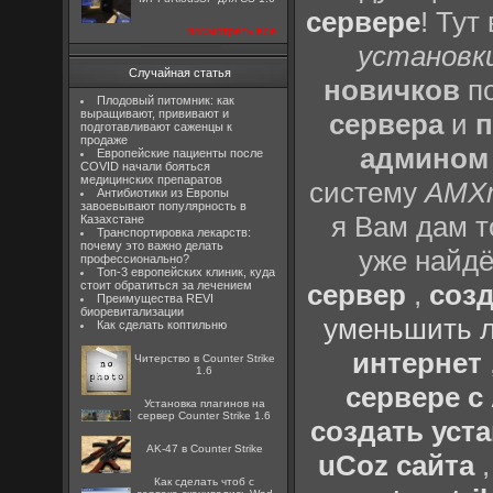
сервере
! Тут
посмотреть все
установки
Случайная статья
новичков
по
Плодовый питомник: как
выращивают, прививают и
сервера
и
п
подготавливают саженцы к
продаже
админом
Европейские пациенты после
COVID начали бояться
медицинских препаратов
систему
AMX
Антибиотики из Европы
завоевывают популярность в
я Вам дам т
Казахстане
Транспортировка лекарств:
почему это важно делать
уже найдё
профессионально?
Топ-3 европейских клиник, куда
стоит обратиться за лечением
сервер
,
созд
Преимущества REVI
биоревитализации
уменьшить л
Как сделать коптильню
интернет
Читерство в Counter Strike
1.6
сервере 
Установка плагинов на
сервер Counter Strike 1.6
создать уста
AK-47 в Counter Strike
uCoz сайта
Как сделать чтоб с