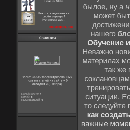
Counter Strike
былое, ну а
н
может быт
Как стать админом на
своём сервере?
[установка acc...
достижени
посмотреть все
нашего
бл
Статистика
Обучение и
Неважно нови
материлах мо
так же
соклановцами
Всего: 34335 зарегистрированных
пользователей на сайте +
0
сегодня
и (0 вчера)
тренировать
ситуации. Е
Онлайн всего:
5
Гостей:
5
Пользователей:
0
то следуйте 
как создат
важные момен