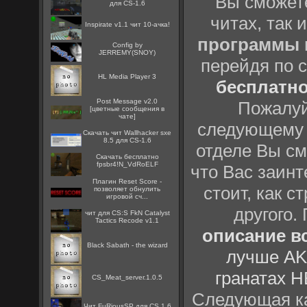
Вы сможете
для CS-1.6
читах, так 
Inspirate v1.1 чит 10-ачка!
программы
Config by
JERREMY(SNOY)
перейдя по 
HL Media Player 3
бесплатн
Post Message v2.0
Пожалуй
[цветные сообщения в
чате]
следующему
Скачать чит Wallhacker sxe
8.5 для CS-1.6
отделе Вы см
Скачать бесплатно
fpsbr4!N_VdRoELF
что Вас заинт
Плагин Reset Score -
стоит, как с
позволяет обнулить
игровой сч...
другого.
чит для CS:S FkN Catalyst
Tactics Recode v1.1
описание вс
Black Sabath - the wizard
лучше AK
гранатах H
CS_Meat_server.1.0.5
Следующая ка
Чит FuRiousSP для CS 1.6