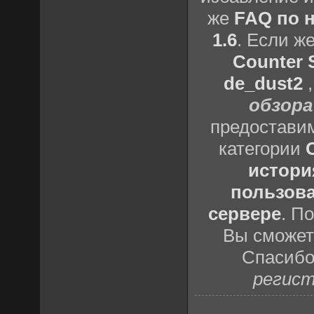
же
FAQ по н
1.6
. Если ж
Counter S
de_dust2
обзора
предоставим
категории
истори
пользова
сервере
. П
Вы сможете
Спасибо
регист