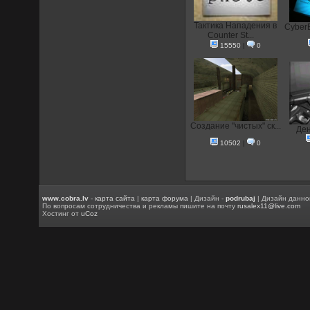
Тактика Нападения в
CyberE
Counter St...
15550
|
0
Создание "чистых" ск...
Ден
10502
|
0
www.cobra.lv
-
карта сайта
|
карта форума
| Дизайн -
podrubaj
| Дизайн данно
По вопросам сотрудничества и рекламы пишите на почту
rusalex11@live.com
Хостинг от
uCoz