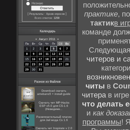
положительно
Незнаю
практике
, п
[
·
]
Результаты
Архив опросов
Всего ответов:
1258
тактик
в иг
команде долж
Календарь
применят
«
Август 2011
»
Пн
Вт
Ср
Чт
Пт
Сб
Вс
Следующая 
1
2
3
4
5
6
7
8
9
10
11
12
13
14
читеров и с
15
16
17
18
19
20
21
22
23
24
25
26
27
28
категор
29
30
31
возникновен
Разное из Файлов
читы
в
Coun
Download скачать
читера
в игре
amxbans5 + install guide
что делать 
Скачать чит MP-Hacks
ESP v5.0 для CS-1.6
(Невидимк...
и
как доказ
Развлекательный плагин
программы
! 
для Jail мода Cs 1.6
Скачать чит Inspirate v 2.0