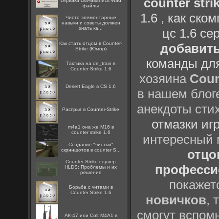
counter strik
сервака скачивались Wad
файлы
1.6
,
как ско
Чисто элементарные
навыки и советы должен
знать ка...
цс 1.6 се
Как стать отцом в Counter-
добавить
Strike (Юмор)
команды дл
Тактика на de_train в
Counter Strike 1.6
хозяина
Coun
Desert Eagle в CS 1.6
в нашем блоге
анекдоты сти
Распрыг в Counter-Strike
отмазки иг
m4a1 она же M16 в
counter strike 1.6
интересный
Создание "чистых"
скриншотов в counter S...
отцов
Counter Strike сервер
профессио
HLDS: Проблемы и их
решение
покажет
Борьба с читами в
Counter Strike 1.6
новичков
, 
смогут вспомн
АК-47 или Colt M4A1 в