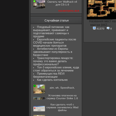
Скачать чит Wallhack v4
для CS-1.6
посмотреть все
Случайная статья
Названия мест на
картах [dd2, ...
Плодовый питомник: как
41370
|
8
выращивают, прививают и
подготавливают саженцы к
продаже
Европейские пациенты после
COVID начали бояться
медицинских препаратов
Антибиотики из Европы
завоевывают популярность в
Казахстане
Транспортировка лекарств:
почему это важно делать
профессионально?
Топ-3 европейских клиник, куда
стоит обратиться за лечением
Преимущества REVI
биоревитализации
Как сделать коптильню
aim, wh, Speedhack,
Установка плагинов на
сервер Counter Strike 1.6
Как сделать чтоб с
сервака скачивались Wad
файлы