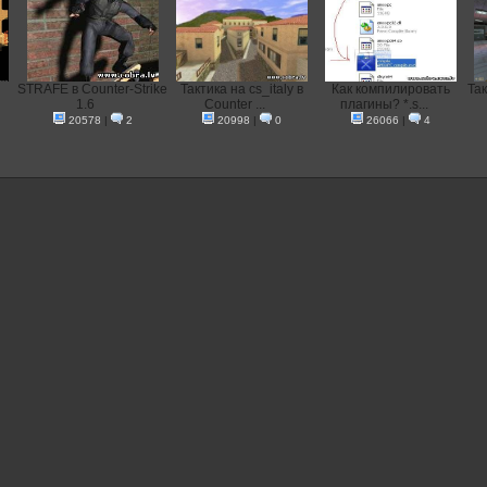
STRAFE в Counter-Strike
Тактика на cs_italy в
Как компилировать
Так
1.6
Counter ...
плагины? *.s...
20578
|
2
20998
|
0
26066
|
4