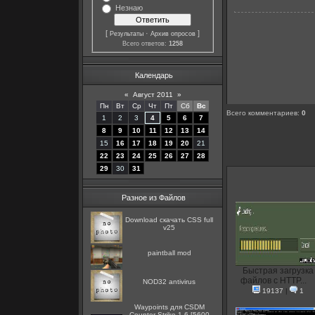
Незнаю
[
·
]
Результаты
Архив опросов
Всего ответов:
1258
Календарь
«
Август 2011
»
Пн
Вт
Ср
Чт
Пт
Сб
Вс
Всего комментариев
:
0
1
2
3
4
5
6
7
8
9
10
11
12
13
14
15
16
17
18
19
20
21
22
23
24
25
26
27
28
29
30
31
Разное из Файлов
Download скачать CSS full
v25
paintball mod
Быстрая загрузка
файлов с HTTP...
NOD32 antivirus
19137
|
1
Waypoints для CSDM
Counter Strike 1.6 [5600