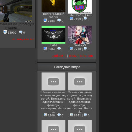
Волгоградский
.:Life:. Do^It_| ko...
паблик
7199
|
0
7184
|
0
тика на de_prodigy в
Counte...
18906
|
0
посмотреть все
LAM
DeekeyS
6984
|
0
7718
|
0
добавить
|
посмотреть все
Последние видео
Самые смешные
Самые смешные
и тупые люди соц.
и тупые люди соц.
сетей. Вконтакте,
сетей. Вконтакте,
одноклассники,
одноклассники,
фейсбук,
фейсбук,
инстаграм. Часть
инстаграм. Часть
1.
2.
9246
|
0
8341
|
0