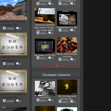
Chernovar
Фотография 1
4925
|
0
3200
|
0
Тактика de_nuke в
Counter Stri...
Важный девайс
при игре в cs:go -
Разминка в cs:go
13586
|
0
lost vape вейп
2932
|
0
3361
|
0
Razer Deathadder
Играемс в CS:GO
новные консольные
Chroma
3007
|
0
2455
|
0
команды в ...
18578
|
0
добавить
|
посмотреть все
Последние странички
Борьба с читами в
Волгоградский
Counter Stri...
LanaTool
паблик (Ак...
6036
|
0
12098
|
0
6325
|
0