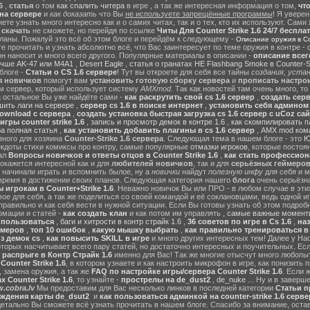
6
,
статья
о том
как спалить читера
в игре , а так же интересная информация о том,
чт
на сервере
и
как доказать
что Вы
не используете запрещённые программы
! Я уверен
те узнать много интересно как и о самих читах, так и о тех, кто их используют. Сами
ы
скачать
не сможете, но перейдя по ссылке
Читы Для Counter Strike 1.6 24/7 беспла
ланы. Пожалуй это всё об этом блоге и перейдём к следующему -
Описание оружия в Cou
 прочитать и узнать абсолютно всё, что Вас заинтересует по теме оружия в контре - с
он наносит и много всего другого. Популярные материалы в описании -
описание всег
учше AK-47 или M4A1
,
Desert Eagle
,
статья о гранатах HE Flashbang Smoke в Counter-St
блоге -
Статьи о CS 1.6 сервере
! Тут вы откроете для себя все тайны
создания, устан
я новичков
помогут вам
установить готовую сборку сервера
и
прописать настрои
м сервер, который использует систему
AMXmod
. Так как новостей там очень много, то
а остальное Вы уже найдёте сами -
как раскрутить свой cs 1.6 сервер
,
создать серв
ить лаги на сервере
,
сервер cs 1.6 в поиске интернет
,
установить себя админом н
ownload с сервера
,
создать установка быстрая загрузка cs 1.6 сервер с uCoz сай
гры counter strike 1.6
,
запись и просмотр демок в контре 1.6
,
как скомпилировать п
ра полная статья
,
как установить добавить плагины в cs 1.6 сервер
,
AMX mod ком
зного для хозяина
Counter-Strike 1.6 сервера
. Следующая тема в нашем блоге - это
Ю
екдоты стихи комиксы про контру, самые популярные
отмазки игроков
, которые постоя
ал
Вопросы новичков и ответы отцов в Counter Strike 1.6
,
как стать профессион
окажется интересной как и для
любителей новичков
, так и для
серьёзных геймеро
 начинали играть и вспомнить былое, ну а
новички
найдут
полезную инфу
для себя и м
время в достижении своих планов. Следующая категория нашего
блога
очень серьёзна
 игрокам в Counter+Strike 1.6
. Неважно новичок Вы или ПРО - в любом случае в эт
вое для себя, а так же поделиться со своей командой и её соклановцами, ведь одной и
правильно и как себя вести в нужной ситуации. Если Вы готовы узнать об этом подробн
мации и статей -
как создать клан
и как потом им управлять ,
самые важные моменты
м пользоваться
,
баги и хитрости в контр страйк 1.6
,
36 советов по игре в Cs 1.6
,
наз
ймеров
,
топ 10 ошибок
,
какую мышку выбрать
,
как правильно тренироваться в 
з демок cs
,
как повысить SKILL в игре
и много других интересных тем! Далее у На
оторых насчитывает всего пару статей, но достаточно интересных и поучительных. Ес
 распрыге в Контр Страйк 1.6
именно для Вас! Так же многие отысчут много любопы
ounter Strike 1.6
, в котором узнаете и как настроить микрофон в игре, как понизить п
 замена оружия, а так же
FAQ по настройке игры/сервера Counter Strike 1.6
. Если 
 Counter Strike 1.6
, то узнайте -
прострелы на de_dust2
,
de_nuke
... Ну и в завер
.cobra.lv
Мы предоставим для Вас несколько линков в последней категории
Статьи пр
ождения карты de_dsut2
и
как пользоваться админкой на counter-strike 1.6 серве
детально Вы сможете всё узнать прочитать в нашем блоге. Спасибо за внимание, оста