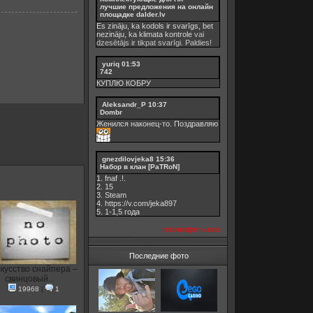
лучшие предложения на онлайн
площадке dalder.lv
Es zināju, ka kodols ir svarīgs, bet
nezināju, ka
klimata kontrole
vai
dzesētājs ir tikpat svarīgi. Paldies!
yuriq
01:53
742
КУПЛЮ КОБРУ
Aleksandr_P
10:37
Dombr
Женился наконец-то. Поздравляю
gnezdilovjeka8
15:36
Набор в клан [PaTRoN]
1. fnaf .!.
2. 15
3. Steam
4. https://v.com/jeka897
5. 1-1,5 годa
посмотреть все
Последние фото
кусство снайпера –
свинцовый...
19968
|
1