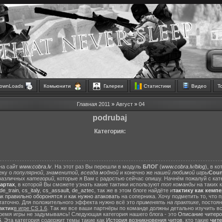
ownLoads
Комьюнити
Галереи
Статистики
Видео
Т
Главная
2011
»
Август
»
04
podrubaj
Категория:
на сайт
www.cobra.lv
. На этот раз Вы перешли в модуль
БЛОГ
(
www.cobra.lv/blog
), в к
еку о
популярной
,
знаменитой
,
всегда модной
и конечно же
нашей любимой игры
Count
различных
категорий
, которые я Вам с радостью сейчас опишу. Начнём пожалуй с ка
картах
, в которой Вы сможете узнать какие тактики используют
топ команды
на таких 
de_train
,
cs_italy
,
cs_assault
,
de_aztec
, так же в этом блоге найдёте и
тактику как кемп
ак правильно оборонятся
и
как нужно атаковать
на соперника. Хочу подметить то, что 
статочно. Для положительного эффекта нужно всё это
применять на практике
, постоя
актик
в игре CS 1.6
. Так же все ваши партнёры по команде должны детально изучить вс
ремя игры не задумываясь! Следующая категория нашего блога - это
Описание читеро
6
. Эта категория содержит темы такие как
История возникновения читов
, кто такие
чит