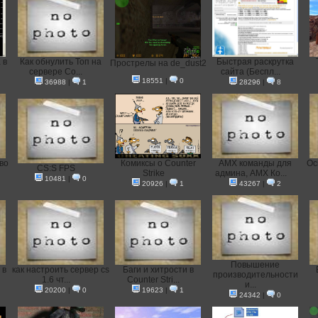
 в
Как обнулить Топ на
Быстрая раскрутка
Прострелы на de_dust2
сервере Co...
сайта (Беспл...
18551
|
0
36988
|
1
28296
|
8
во
Комиксы о Counter
AMX команды для
Ос
CS:S FPS
Strike
админа, AMX Ко...
10481
|
0
20926
|
1
43267
|
2
Повышение
 в
как настроить сервер cs
Баги и хитрости в
производительности
1.6 чт...
Counter Stri...
и...
20200
|
0
19623
|
1
24342
|
0