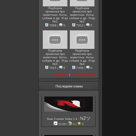
Подборка
Подборка
приколов про
приколов про
животных. Коты,
животных. Коты,
собаки и др. Угар
собаки и др. Угар
№1
№2
7099
|
0
7312
|
0
Подборка
Подборка
приколов про
приколов про
животных. Коты,
животных. Коты,
собаки и др. Угар
собаки и др. Угар
№3
№4
7915
|
0
7356
|
0
добавить
|
посмотреть все
Последние кланы
ℕℤツ
-
Клан Counter Strike 1.6
3139 |
0 |
5