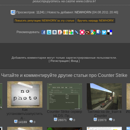
регистрируйтесь на сайте www.cobra.lv
!
Просмотров:
11241
|
Новость добавил
:
NEWHORN
[04.08.2011 20:46]
Рекомендовать:
Добавлять комментарии могут только зарегистрированные пользователи.
[
Регистрация
|
Вход
]
Читайте и комментируйте другие статьи про Counter Strike
Как
Counter Strike сервер
Тактика на de_train в
Ис
установить\запустить
HLDS: Пр...
Counter ...
д...
26071
|
0
22873
|
0
14189
|
0