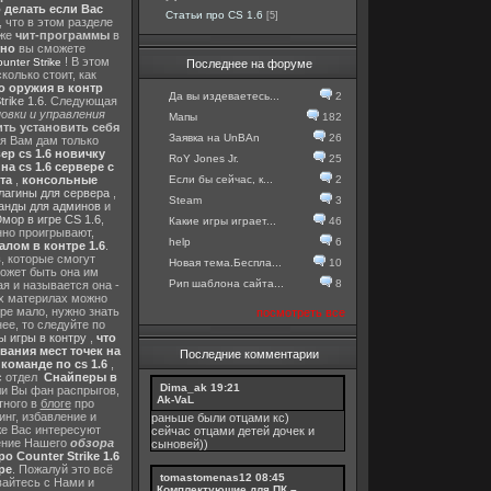
о делать если Вас
Статьи про CS 1.6
[5]
, что в этом разделе
 же
чит-программы
в
тно
вы сможете
! В этом
nter Strike
Последнее на форуме
колько стоит, как
о оружия в контр
Да вы издеваетесь...
2
rike 1.6
. Следующая
овки и управления
Мапы
182
ть установить себя
Заявка на UnBAn
26
 я Вам дам только
ер cs 1.6 новичку
RoY Jones Jr.
25
а cs 1.6 сервере с
Если бы сейчас, к...
2
та
,
консольные
лагины для сервера
,
Steam
3
анды для админов
и
мор в игре CS 1.6
,
Какие игры играет...
46
нно проигрывают,
help
6
алом в контре 1.6
.
в
, которые смогут
Новая тема.Беспла...
10
ожет быть она им
Рип шаблона сайта...
8
я и называется она -
их материлах можно
гре мало, нужно знать
посмотреть все
ее, то следуйте по
 игры в контру
,
что
вания мест точек на
Последние комментарии
команде по cs 1.6
,
с отдел
Снайперы в
Dima_ak
19:21
ли Вы фан распрыгов,
Ak-VaL
тного в
блоге
про
инг, избавление и
раньше были отцами кс)
же Вас интересуют
сейчас отцами детей дочек и
шение Нашего
обзора
сыновей))
о Counter Strike 1.6
ре
. Пожалуй это всё
tomastomenas12
08:45
вайтесь с Нами и
Комплектующие для ПК –