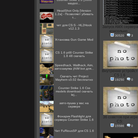
waypoi...
HeadShot Only [Version
1.2a] - Позволяет убивать
т...
чит для CS:S - HL2Hook
Запуск AMX сервера
v12.1.3
консольно...
30520
|
3
Установка Gun Game Mod
CS 1.6 p48 Counter Strike
1.6 48 скачать
Speedhack, Wallhack, Aim,
автозакупка (AIM bot для...
Внутренне устройст
CS 1.6
Скачать чит Project
Mayhem v3.02 бесплатно
19250
|
0
Counter Strike 1.6 Css
models download скачать
lej...
авто-пушка у вас на
сервере
Фонарик Flashlight для
36 советов при игре
сервера Counter Strike 1.6
CS:
15586
|
0
Чит FuRiousSP для CS 1.6