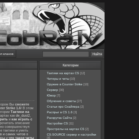
оп кланов
Категории
Тактики на картах CS
[12]
Читеры и читы
[10]
Оружие в Counter Strike
[10]
Сервер
[30]
Юмор
[7]
Обучение и советы
[27]
отором Вы
сможете
Статьи про Снайпера
[2]
er Strike 1.6
! В этом
тегории
Тактики на
Распрыг в CS 1.6
[3]
картах как
de_dust2
,
Раскрутка Сайта
[2]
ерить
и
как играть с
прочитать описание
Настройки CS
[11]
нно совершенствуя
Прострелы на картах CS
[2]
е тактики и уметь
в и самих читов
в
CS:SOURCE сервер и настройки
еры
и
что такое читы
[4]