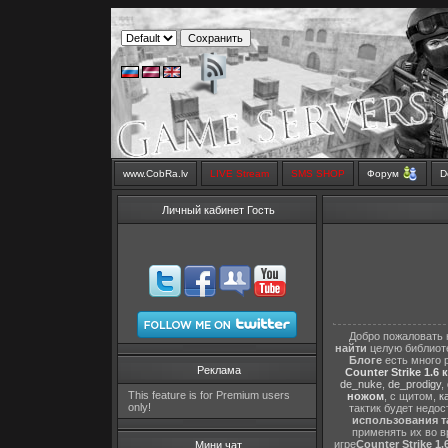
www.CobRa.lv
LIVE Stream
SMS SHOP
Форум
D
Личный кабинет Гость
Добро пожаловать 
найти
целую библиот
Блоге
есть много 
Реклама
Counter Strike 1.6 
de_nuke
,
de_prodigy
,
This feature is for Premium users
ножом
, с щитом,
к
only!
тактик будет недо
использования т
применять их во в
игре
Counter Strike 1.
Мини чат