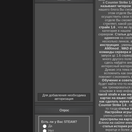
в
Counter Strike 1.
называют читером 
нашего блога Вы сможе
этом отделе В
осуществить свои п
отделе Вы сможете
стреляет, какой ур
страйк 1.6
,
что же л
категория в нашем 
сервером
.
Статьи дл
админом
на своё
несколько линков, 
инструкция
,
уменьш
AMXmod
,
WAD d
команды сервера и и
запуск цс 1.6 серве
много другого поле
сдесь найдёте ан
интересный матери
Думаю эта тема п
вспомнить как они
поможет сэкономить 
Обучение и советы
будет найти что-то но
как тренироваться 
ссылкам в мир инфор
такой strafe и как и
Для добавления необходима
картах на языке ге
авторизация
как сделать мувик и
Counter Strike 1.6
, к
то тогда
статьи о
Опрос
Настройки игры C
уменьшение лагов,
прострелы на картах
Есть ли у Вас STEAM?
Блога на сайте www
Да
-
статья история р
вкратце и более 
Нет