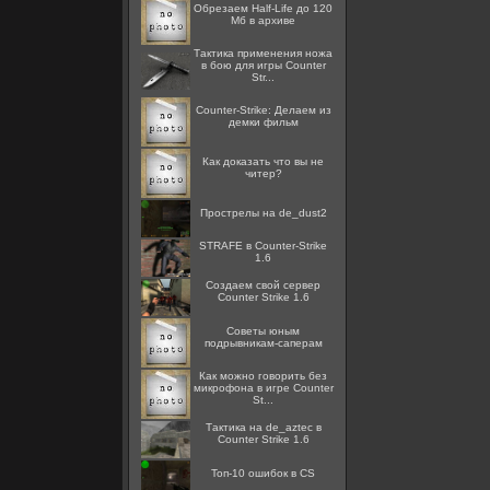
Обрезаем Half-Life до 120
Мб в архиве
Тактика применения ножа
в бою для игры Counter
Str...
Counter-Strike: Делаем из
демки фильм
Как доказать что вы не
читер?
Прострелы на de_dust2
STRAFE в Counter-Strike
1.6
Создаем свой сервер
Counter Strike 1.6
Советы юным
подрывникам-саперам
Как можно говорить без
микрофона в игре Counter
St...
Тактика на de_aztec в
Counter Strike 1.6
Топ-10 ошибок в CS