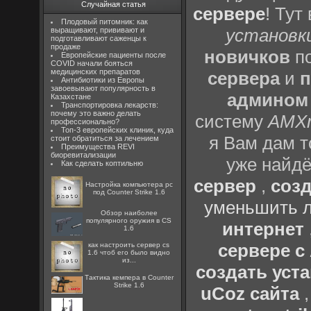
Случайная статья
сервере
! Тут
Плодовый питомник: как
установки
выращивают, прививают и
подготавливают саженцы к
продаже
новичков
по
Европейские пациенты после
COVID начали бояться
медицинских препаратов
сервера
и
п
Антибиотики из Европы
завоевывают популярность в
админом
Казахстане
Транспортировка лекарств:
почему это важно делать
систему
AMX
профессионально?
Топ-3 европейских клиник, куда
я Вам дам т
стоит обратиться за лечением
Преимущества REVI
биоревитализации
уже найдё
Как сделать коптильню
сервер
,
созд
Настройка компьютера pc
под Counter Strike 1.6
уменьшить л
Обзор наиболее
популярного оружия в CS
интернет
1.6
сервере 
как настроить сервер cs
1.6 чтоб его было видно
из...
создать уста
Тактика кемпера в Counter
Strike 1.6
uCoz сайта