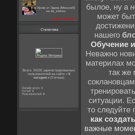
былое, ну а
н
Уроки от Эдика [Moscow5]
на de_inferno
может быт
посмотреть все
достижени
Статистика
нашего
бл
Обучение и
Неважно нови
материлах мо
так же
Всего: 34335 зарегистрированных
пользователей на сайте +
0
сегодня
и (0 вчера)
соклановцами
Онлайн всего:
1
тренировать
Гостей:
1
Пользователей:
0
ситуации. Е
то следуйте 
как создат
важные момен