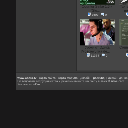
Counter Strike 1.6 и
Такт
"Ste...
но
7509
|
0
Уроки от Эдика
Count
[Moscow5] на de...
H
11374
|
0
www.cobra.lv
-
карта сайта
|
карта форума
| Дизайн -
podrubaj
| Дизайн данно
По вопросам сотрудничества и рекламы пишите на почту
rusalex11@live.com
Хостинг от
uCoz