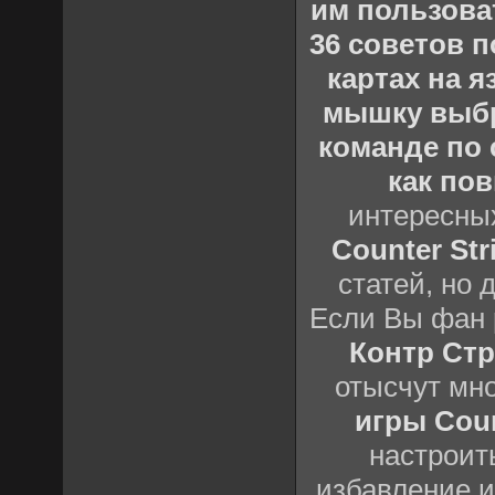
им пользова
36 советов по
картах на 
мышку выб
команде по c
как пов
интересны
Counter Stri
статей, но 
Если Вы фан 
Контр Стр
отысчут мн
игры Count
настроить
избавление и