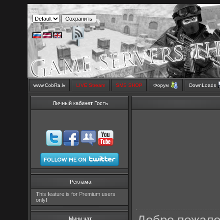
www.CobRa.lv
LIVE Stream
SMS SHOP
Форум
DownLoads
Личный кабинет Гость
Реклама
This feature is for Premium users
only!
Мини чат