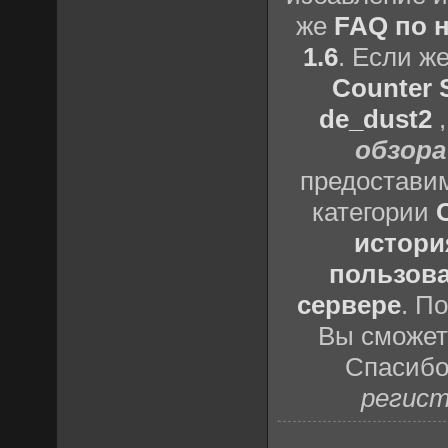
же
FAQ по н
1.6
. Если ж
Counter S
de_dust2
обзора
предоставим
категории
истори
пользова
сервере
. П
Вы сможете
Спасибо
регист