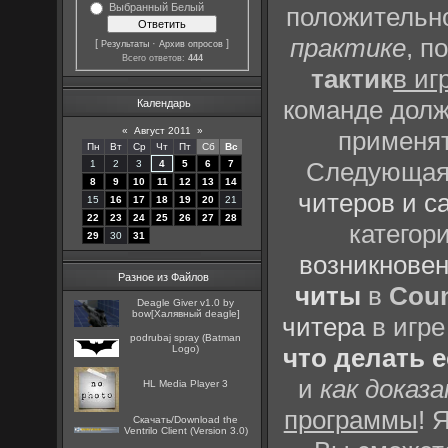
Выбранный Белый
положительно
практике
, п
[
·
]
Результаты
Архив опросов
Всего ответов:
444
тактик
в иг
команде долж
Календарь
«
Август 2011
»
применят
Пн
Вт
Ср
Чт
Пт
Сб
Вс
Следующая 
1
2
3
4
5
6
7
8
9
10
11
12
13
14
читеров и с
15
16
17
18
19
20
21
22
23
24
25
26
27
28
категор
29
30
31
возникновен
Разное из Файлов
читы
в
Coun
Deagle Giver v1.0 by
bow[Халявный deagle]
читера
в игре
podrubaj spray (Batman
Logo)
что делать 
и
как доказ
HL Media Player 3
программы
! 
Скачать/Download the
Ventrilo Client (Version 3.0)