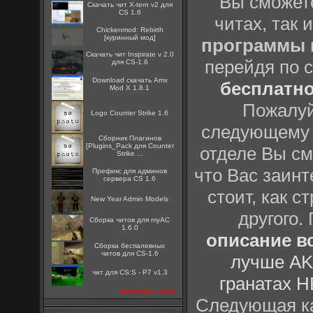
Вы сможете
Скачать чит X-tern v2 для
CS 1.6
читах, так 
Chickenmod: Rebirth
[куринный мод]
программы
Скачать чит Inspirate v 2.0
перейдя по 
для CS-1.6
Download скачать Amx
бесплатн
Mod X 1.8.1
Пожалуй
Logo Counter Strike 1.6
следующему
Сборник Плагинов
[Plugins_Pack для Counter
отделе Вы см
Strike ...
что Вас заинт
Префикс для админов
сервера CS 1.6
стоит, как с
New Year Admin Models
другого.
Сборка читов для myAC
1.6.0
описание вс
Сборка беспалевных
читов для CS-1.6
лучше AK
чит для CS:S - P7 v1.3
гранатах H
посмотреть все
Следующая ка