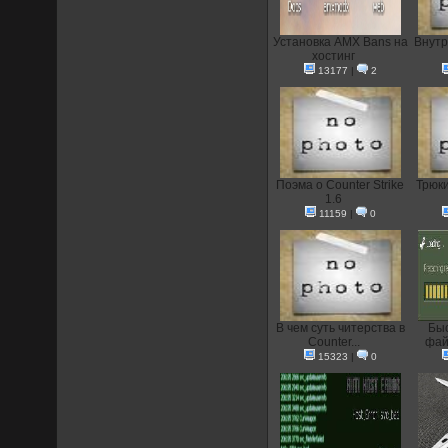
Установка AMX Bans на
Внутр
хостинг
13177
|
2
Поэма о Counter Strike
Трюки
1.6
11159
|
0
В чем суть читерства в
Быс
Counter...
фай
15323
|
0