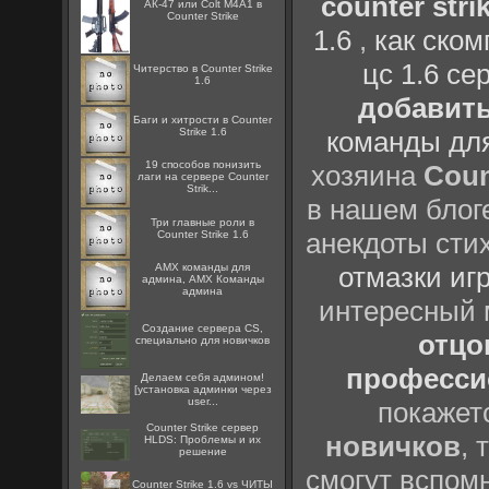
counter strik
АК-47 или Colt M4A1 в
Counter Strike
1.6
,
как ско
цс 1.6 се
Читерство в Counter Strike
1.6
добавить
Баги и хитрости в Counter
Strike 1.6
команды дл
19 способов понизить
хозяина
Coun
лаги на сервере Counter
Strik...
в нашем блоге
Три главные роли в
анекдоты сти
Counter Strike 1.6
AMX команды для
отмазки иг
админа, AMX Команды
админа
интересный
Создание сервера CS,
отцов
специально для новичков
профессио
Делаем себя админом!
[установка админки через
user...
покажет
Counter Strike сервер
новичков
, 
HLDS: Проблемы и их
решение
смогут вспомн
Counter Strike 1.6 vs ЧИТЫ