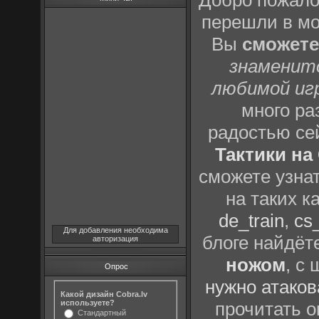
Добро пожало
перешли в м
Вы
сможете
знаменит
любимой иг
много р
радостью се
Тактики на 
сможете узна
на таких к
de_train
,
cs_
Для добавления необходима
блоге найдёт
авторизация
ножом
, с
Опрос
нужно атаков
Какой дизайн Cobra.lv
используете?
прочитать о
Стандартный