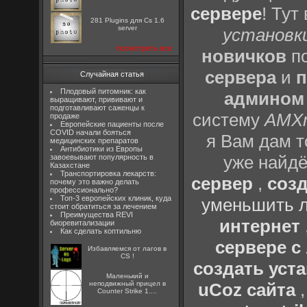
сервере
! Тут
281 Plugins для Cs 1.6
server
установки
посмотреть все
новичков
по
сервера
и
п
Случайная статья
Плодовый питомник: как
админом
выращивают, прививают и
подготавливают саженцы к
систему
AMX
продаже
Европейские пациенты после
COVID начали бояться
я Вам дам т
медицинских препаратов
Антибиотики из Европы
уже найдё
завоевывают популярность в
Казахстане
Транспортировка лекарств:
сервер
,
созд
почему это важно делать
профессионально?
Топ-3 европейских клиник, куда
уменьшить л
стоит обратиться за лечением
Преимущества REVI
интернет
биоревитализации
Как сделать коптильню
сервере 
Избавляемся от лагов в
CS !
создать уста
Маленький и
неподвижный прицел в
uCoz сайта
Counter Strike 1....