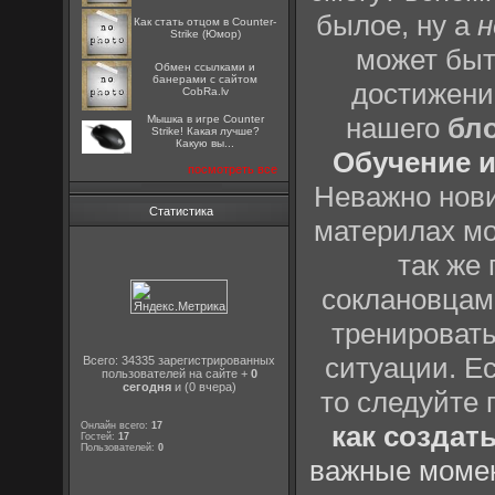
былое, ну а
н
Как стать отцом в Counter-
Strike (Юмор)
может быт
Oбмен ссылками и
банерами с сайтом
достижени
CobRa.lv
нашего
бл
Мышка в игре Counter
Strike! Какая лучше?
Какую вы...
Обучение и
посмотреть все
Неважно нови
Статистика
материлах мо
так же
соклановцами
тренировать
ситуации. Е
Всего: 34335 зарегистрированных
пользователей на сайте +
0
сегодня
и (0 вчера)
то следуйте 
Онлайн всего:
17
как создат
Гостей:
17
Пользователей:
0
важные момен