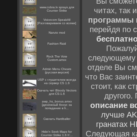
Вы сможете
www.cobra.lv sprays для
читах, так 
Counter Strike
программы
Voicecom SpeakAll
[Разговариваем со всеми]
перейдя по 
Naruto mod
бесплатн
Fashion Raid
Пожалуй
следующему
Rock The Vote
Custom.amxx
отделе Вы см
Admin Menu Cheats
(русская версия)
что Вас заинт
USP с глушителем всегда
на сервер CS 1.6
стоит, как с
Скачать чит Bloody Vectors
другого.
для CS-1.6
awp_hs_bonus.amxx
описание вс
[денежный бонус за
попадание в h...
лучше AK
Скачать Hardballer
гранатах H
Следующая ка
Hide'n Seek Maps for
Counter Strike 1.6 h'...