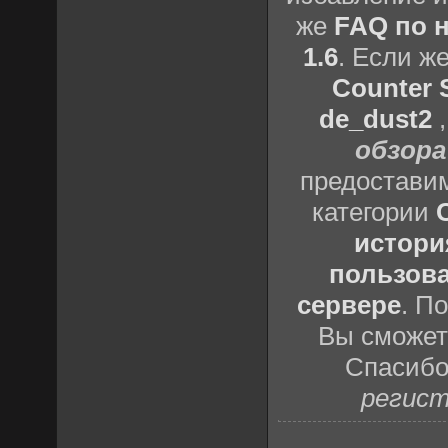
же
FAQ по н
1.6
. Если ж
Counter S
de_dust2
обзора
предоставим
категории
истори
пользова
сервере
. П
Вы сможете
Спасибо
регист