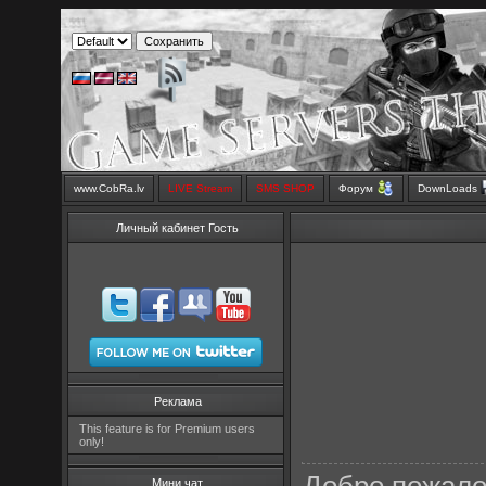
www.CobRa.lv
LIVE Stream
SMS SHOP
Форум
DownLoads
Личный кабинет Гость
Реклама
This feature is for Premium users
only!
Мини чат