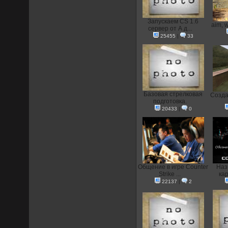
Запускаем CS 1.6
aim, 
сервер от А д...
25455
|
33
Базовая стрелковая
Создан
подготовка.
20433
|
0
Общение в игре Counter
Наз
Strike ...
кар
22137
|
2