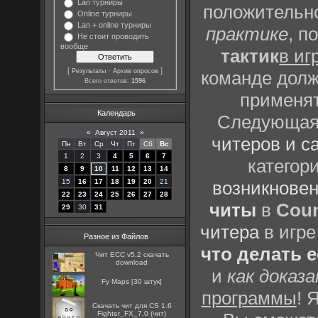
Lan турниры
положительно
Online турниры
Lan + online турниры
практике
, п
Не стоит проводить
вообще
тактик
в иг
[
·
]
Результаты
Архив опросов
команде долж
Всего ответов:
1596
применят
Календарь
Следующая 
«
Август 2011
»
читеров и с
Пн
Вт
Ср
Чт
Пт
Сб
Вс
1
2
3
4
5
6
7
категор
8
9
10
11
12
13
14
15
16
17
18
19
20
21
возникновен
22
23
24
25
26
27
28
читы
в
Coun
29
30
31
читера
в игре
Разное из Файлов
что делать 
Чит ECC v5.2 скачать
download
и
как доказ
Fy Maps [30 штук]
программы
! 
Скачать чит для CS 1.6
Fighter_FX_7.0 (чит)