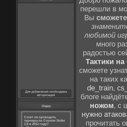
Добро пожало
перешли в м
Вы
сможете
знаменит
любимой иг
много р
радостью се
Тактики на 
сможете узна
на таких к
de_train
,
cs_
Для добавления необходима
блоге найдёт
авторизация
ножом
, с
Опрос
нужно атаков
Стоит ли проводить
турниры по Counter Strike
прочитать о
1.6 в 2012 году?