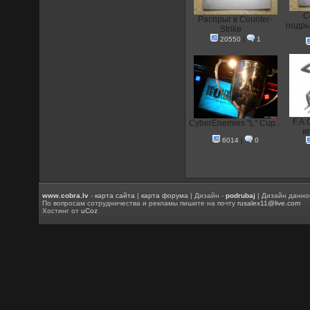
С
Распрыг в Counter-
подры
Strike
20550
|
1
F.A.
CyberEnemies "L" Cup...
иг
6014
|
0
www.cobra.lv
-
карта сайта
|
карта форума
| Дизайн -
podrubaj
| Дизайн данно
По вопросам сотрудничества и рекламы пишите на почту
rusalex11@live.com
Хостинг от
uCoz