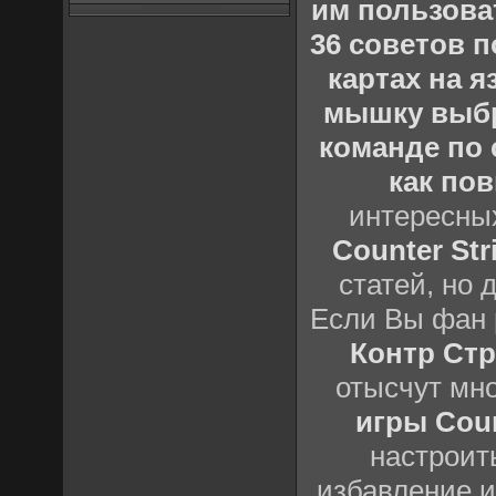
им пользова
36 советов по
картах на 
мышку выб
команде по c
как пов
интересны
Counter Stri
статей, но 
Если Вы фан 
Контр Стр
отысчут мн
игры Count
настроить
избавление и