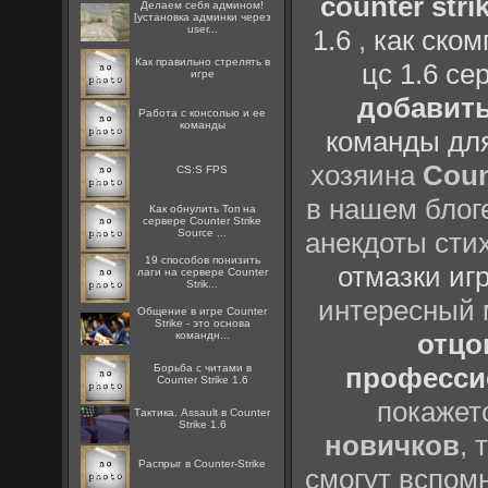
counter strik
Делаем себя админом!
[установка админки через
user...
1.6
,
как ско
Как правильно стрелять в
цс 1.6 се
игре
добавить
Работа с консолью и ее
команды
команды дл
хозяина
Coun
CS:S FPS
в нашем блоге
Как обнулить Топ на
сервере Counter Strike
Source ...
анекдоты сти
19 способов понизить
отмазки иг
лаги на сервере Counter
Strik...
интересный
Общение в игре Counter
Strike - это основа
отцов
командн...
Борьба с читами в
профессио
Counter Strike 1.6
покажет
Тактика. Assault в Counter
Strike 1.6
новичков
, 
Распрыг в Counter-Strike
смогут вспомн