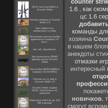
counter strik
1.6
,
как ско
АК-47 или Colt M4A1 в
Counter Strike
цс 1.6 се
Тактика кемпера в Counter
добавить
Strike 1.6
Как совместить
команды дл
киберспорт и учёбу
Программа для настройки
хозяина
Coun
админов на сервере CS
Sour...
в нашем блоге
aim, wh, Speedhack,
анекдоты сти
Как посмотреть DEMO
отмазки иг
(демку) игры в Counter
Strike
интересный
Настройка MANI ADMIN в
сервере CS:SOURCE
отцов
Тактика на cs_italy в
профессио
Counter Strike 1.6
Counter Strike сервер
покажет
HLDS: Проблемы и их
решение
новичков
, 
Обрезаем Half-Life до 120
Мб в архиве
смогут вспомн