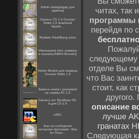
Вы сможете
Admin radar[радар для
читах, так 
админа]
программы
Скачать CS 1.6 Counter
Strike 1.6 download
lejupla...
перейдя по 
бесплатн
Realistic FlashBang amxx
Пожалуй
Уменьшаем пинг сервера
и игроков [AMXX-Booster]
следующему
отделе Вы см
Admin Models для сервера
Counter Strike 1.6
что Вас заинт
стоит, как с
Замена ников с рекламой
на сервер КС 1.6
другого.
Скачать чит BiosBase PE-
A для CS-1.6
описание вс
лучше AK
mIRC
гранатах H
Бан за сообщения
читерских программ - Ban
for Chea...
Следующая ка