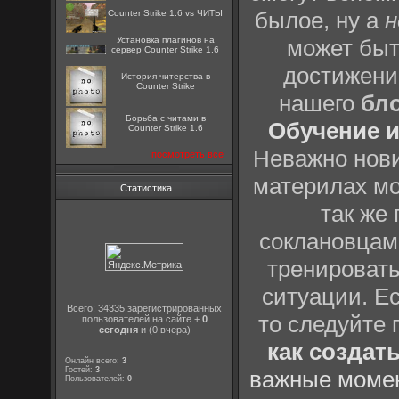
былое, ну а
н
Counter Strike 1.6 vs ЧИТЫ
Установка плагинов на
может быт
сервер Counter Strike 1.6
достижени
История читерства в
Counter Strike
нашего
бл
Борьба с читами в
Обучение и
Counter Strike 1.6
Неважно нови
посмотреть все
материлах мо
Статистика
так же
соклановцами
тренировать
ситуации. Е
Всего: 34335 зарегистрированных
то следуйте 
пользователей на сайте +
0
сегодня
и (0 вчера)
как создат
Онлайн всего:
3
Гостей:
3
важные момен
Пользователей:
0