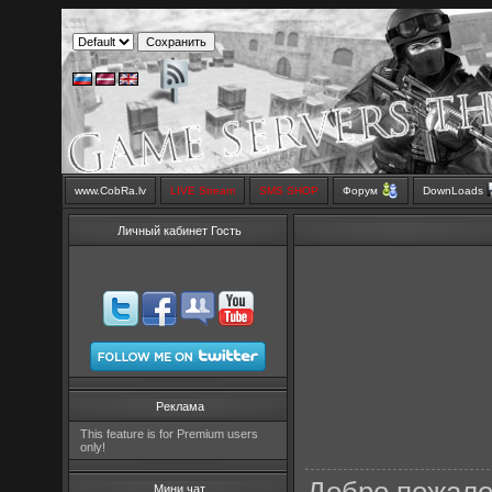
www.CobRa.lv
LIVE Stream
SMS SHOP
Форум
DownLoads
Личный кабинет Гость
Реклама
This feature is for Premium users
only!
Мини чат