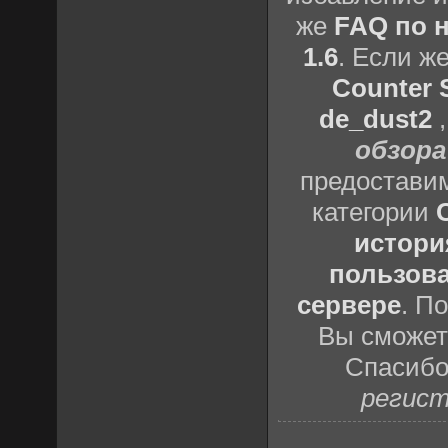
же
FAQ по н
1.6
. Если ж
Counter S
de_dust2
обзора
предоставим
категории
истори
пользова
сервере
. П
Вы сможете
Спасибо
регист