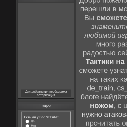
Добро пожало
перешли в м
Вы
сможете
знаменит
любимой иг
много р
радостью се
Тактики на 
сможете узна
на таких к
de_train
,
cs_
Для добавления необходима
блоге найдёт
авторизация
ножом
, с
Опрос
нужно атаков
Есть ли у Вас STEAM?
прочитать о
Да
Нет