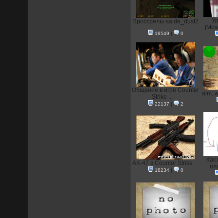
Ур
Прострелы на de_dust2
[Mos
18549
|
0
Общение в игре Counter
aim, 
Strike ...
22137
|
2
Как
AK-47 в Counter Strike
пла
18234
|
0