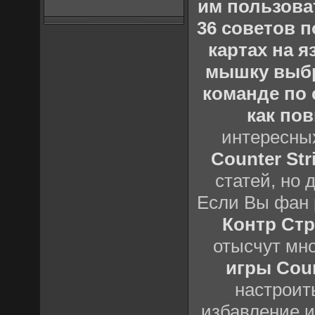
им пользова
36 советов по
картах на 
мышку выб
команде по c
как пов
интересны
Counter Stri
статей, но 
Если Вы фан 
Контр Стр
отысчут мн
игры Count
настроить
избавление и