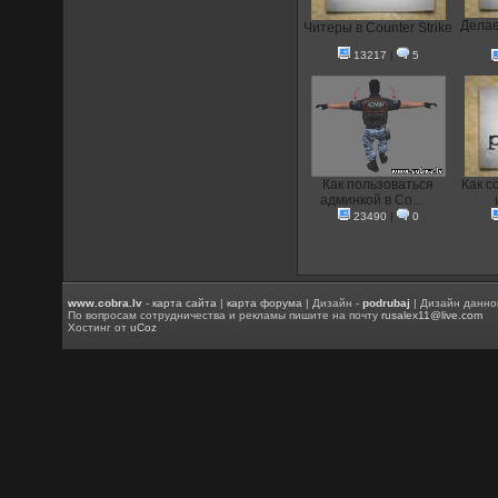
Делае
Читеры в Counter Strike
13217
|
5
Как пользоваться
Как с
админкой в Co...
23490
|
0
www.cobra.lv
-
карта сайта
|
карта форума
| Дизайн -
podrubaj
| Дизайн данно
По вопросам сотрудничества и рекламы пишите на почту
rusalex11@live.com
Хостинг от
uCoz