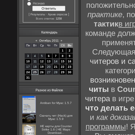
положительно
Незнаю
практике
, п
[
·
]
Результаты
Архив опросов
Всего ответов:
1258
тактик
в иг
команде долж
Календарь
применят
«
Октябрь 2011
»
Пн
Вт
Ср
Чт
Пт
Сб
Вс
Следующая 
1
2
3
4
5
6
7
8
9
читеров и с
10
11
12
13
14
15
16
17
18
19
20
21
22
23
категор
24
25
26
27
28
29
30
возникновен
31
читы
в
Coun
Разное из Файлов
читера
в игре
Antiban for Myac 1.5.7
что делать 
и
как доказ
Скачать чит (Hack) для
Myac 1.5.9
программы
! 
HE карты для Counter
Strike 1.6 ( HE Maps
Download...