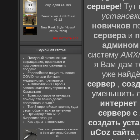
сервере
! Тут
ещё один CS mix
установки
Скачать чит AZN Cheat
v2.12
новичков
по
New Rank Style [Новый
стиль /rank]
сервера
и
п
посмотреть все
админом
Случайная статья
систему
AMX
Плодовый питомник: как
выращивают, прививают и
я Вам дам т
подготавливают саженцы к
продаже
уже найдё
Европейские пациенты после
COVID начали бояться
медицинских препаратов
сервер
,
созд
Антибиотики из Европы
завоевывают популярность в
уменьшить л
Казахстане
Транспортировка лекарств:
почему это важно делать
интернет
профессионально?
Топ-3 европейских клиник, куда
сервере 
стоит обратиться за лечением
Преимущества REVI
биоревитализации
создать уста
Как сделать коптильню
Тактика применения ножа
uCoz сайта
в бою для игры Counter
Str...