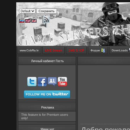
www.CobRa.lv
LIVE Stream
SMS SHOP
Форум
DownLoads
Личный кабинет Гость
Реклама
This feature is for Premium users
only!
Мини чат