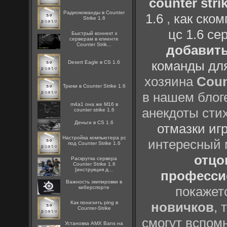
counter strik
Радиокоманды в Counter
1.6
,
как ско
Strike 1.6
цс 1.6 се
Быстрый коннект к
серверам в клиенте
Counter Strik...
добавить
команды дл
Desert Eagle в CS 1.6
хозяина
Coun
Трюки в Counter Strike 1.6
в нашем блоге
m4a1 она же M16 в
анекдоты сти
counter strike 1.6
Деньги в CS 1.6
отмазки иг
Настройка компьютера pc
интересный
под Counter Strike 1.6
отцов
Раскрутка сервера
Counter Strike 1.6
[инструкция д...
профессио
Важность экипировки в
покажет
киберспорте
Как понизить ping в
новичков
, 
Counter-Strike
смогут вспомн
Установка AMX Bans на