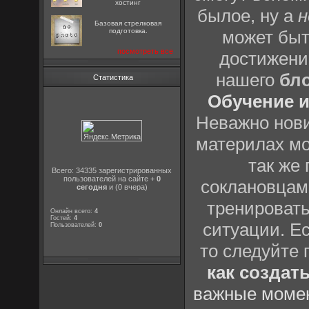
хостинг
былое, ну а
н
Базовая стрелковая
подготовка.
может быт
посмотреть все
достижени
нашего
бл
Статистика
Обучение и
Неважно нови
материлах мо
так же
Всего: 34335 зарегистрированных
пользователей на сайте +
0
соклановцами
сегодня
и (0 вчера)
тренировать
Онлайн всего:
4
Гостей:
4
ситуации. Е
Пользователей:
0
то следуйте 
как создат
важные момен