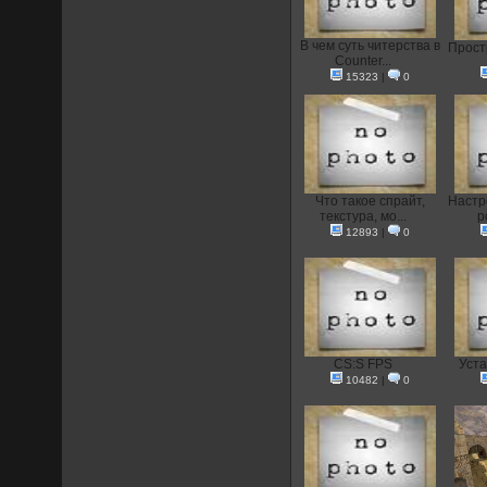
В чем суть читерства в
Прост
Counter...
15323
|
0
Что такое спрайт,
Настр
текстура, мо...
p
12893
|
0
CS:S FPS
Уст
10482
|
0