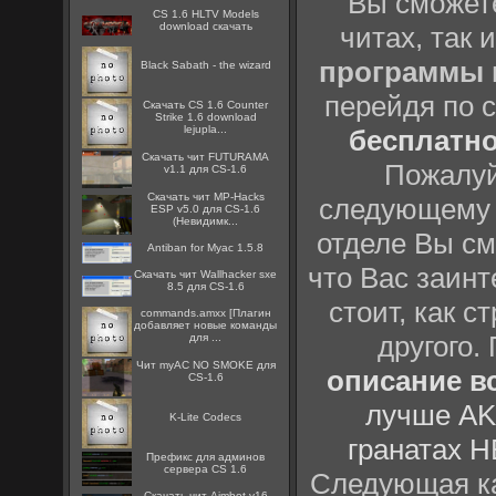
Вы сможете
CS 1.6 HLTV Models
download скачать
читах, так 
программы
Black Sabath - the wizard
перейдя по 
Скачать CS 1.6 Counter
Strike 1.6 download
lejupla...
бесплатн
Скачать чит FUTURAMA
Пожалуй
v1.1 для CS-1.6
Скачать чит MP-Hacks
следующему
ESP v5.0 для CS-1.6
(Невидимк...
отделе Вы см
Antiban for Myac 1.5.8
что Вас заинт
Скачать чит Wallhacker sxe
8.5 для CS-1.6
стоит, как с
commands.amxx [Плагин
добавляет новые команды
другого.
для ...
Чит myAC NO SMOKE для
описание вс
CS-1.6
лучше AK
K-Lite Codecs
гранатах H
Префикс для админов
сервера CS 1.6
Следующая ка
Скачать чит Aimbot v16