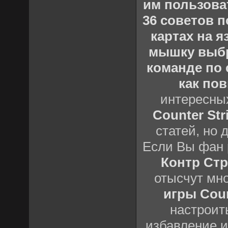
им пользова
36 советов по
картах на 
мышку выб
команде по c
как пов
интересны
Counter Stri
статей, но 
Если Вы фан 
Контр Стр
отысчут мн
игры Count
настроить
избавление и