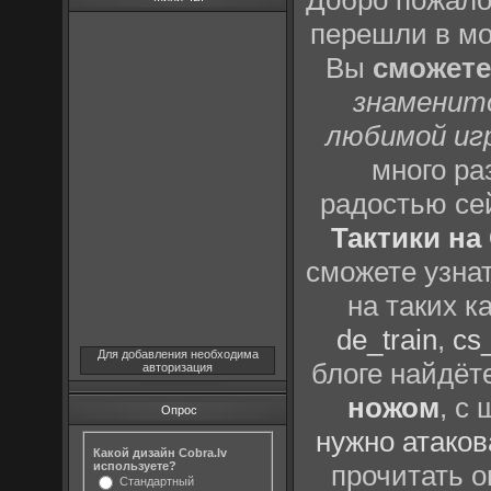
Добро пожало
перешли в м
Вы
сможете
знаменит
любимой иг
много р
радостью се
Тактики на 
сможете узна
на таких к
de_train
,
cs_
Для добавления необходима
блоге найдёт
авторизация
ножом
, с
Опрос
нужно атаков
Какой дизайн Cobra.lv
используете?
прочитать о
Стандартный