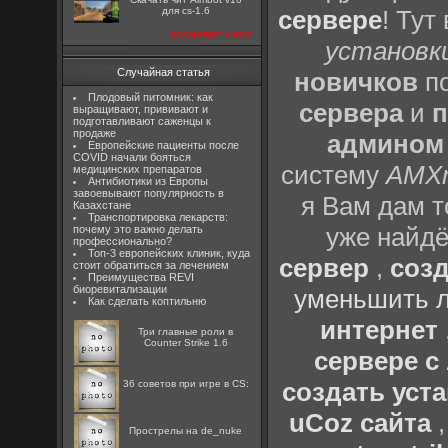
для cs-1.6
сервере
! Тут
посмотреть все
установки
Случайная статья
новичков
по
Плодовый питомник: как
сервера
и
п
выращивают, прививают и
подготавливают саженцы к
продаже
админом
Европейские пациенты после
COVID начали бояться
систему
AMX
медицинских препаратов
Антибиотики из Европы
завоевывают популярность в
я Вам дам т
Казахстане
Транспортировка лекарств:
уже найдё
почему это важно делать
профессионально?
Топ-3 европейских клиник, куда
сервер
,
созд
стоит обратиться за лечением
Преимущества REVI
биоревитализации
уменьшить л
Как сделать коптильню
интернет
Три главные роли в
Counter Strike 1.6
сервере 
создать уста
36 советов при игре в CS:
uCoz сайта
Прострелы на de_nuke