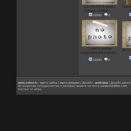
CS:SOURCE public
Такти
сервер с MANI...
13342
|
0
Советы юным
36 со
подрывникам-сапера...
13263
|
0
www.cobra.lv
-
карта сайта
|
карта форума
| Дизайн -
podrubaj
| Дизайн данно
По вопросам сотрудничества и рекламы пишите на почту
rusalex11@live.com
Хостинг от
uCoz