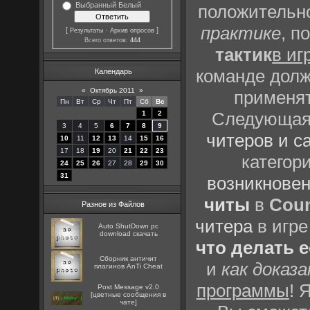
Выбранный Белый
положительно
практике
, п
[
·
]
Результаты
Архив опросов
Всего ответов:
444
тактик
в иг
команде долж
Календарь
«
Октябрь 2011
»
применят
Пн
Вт
Ср
Чт
Пт
Сб
Вс
Следующая 
1
2
3
4
5
6
7
8
9
читеров и с
10
11
12
13
14
15
16
17
18
19
20
21
22
23
категор
24
25
26
27
28
29
30
31
возникновен
читы
в
Coun
Разное из Файлов
читера
в игре
Auto ShutDown pc
download скачать
что делать 
Сборник античит
и
как доказ
плагинов AnTi Cheat
программы
! 
Post Message v2.0
[цветные сообщения в
чате]