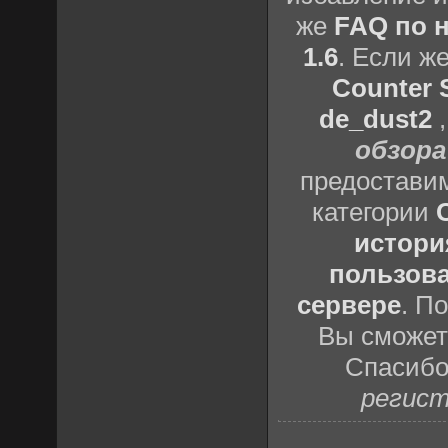
же
FAQ по н
1.6
. Если ж
Counter S
de_dust2
обзора
предоставим
категории
истори
пользова
сервере
. П
Вы сможете
Спасибо
регист