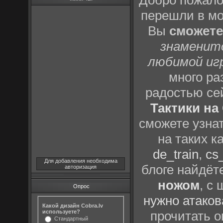
Добро пожало
перешли в м
Вы
сможете
знаменит
любимой иг
много р
радостью се
Тактики на 
сможете узна
на таких к
de_train
,
cs_
Для добавления необходима
блоге найдёт
авторизация
ножом
, с
Опрос
нужно атаков
Какой дизайн Cobra.lv
используете?
прочитать о
Стандартный