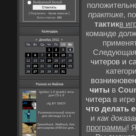
Выбранный Белый
положительно
практике
, п
[
·
]
Результаты
Архив опросов
Всего ответов:
444
тактик
в иг
команде долж
Календарь
«
Декабрь 2011
»
применят
Пн
Вт
Ср
Чт
Пт
Сб
Вс
Следующая 
1
2
3
4
5
6
7
8
9
10
11
читеров и с
12
13
14
15
16
17
18
19
20
21
22
23
24
25
категор
26
27
28
29
30
31
возникновен
Разное из Файлов
читы
в
Coun
Ignition 1.6 (public) читы
для CS-1.6
читера
в игре
cfg BY SNOY
что делать 
Развлекательный плагин
и
как доказ
для Jail мода Cs 1.6
Speedhack, Wallhack, Aim,
программы
! 
автозакупка (AIM bot для...