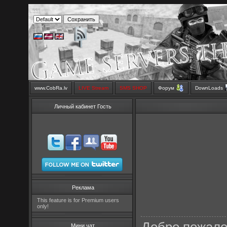
www.CobRa.lv
LIVE Stream
SMS SHOP
Форум
DownLoads
Личный кабинет Гость
Реклама
This feature is for Premium users
only!
Мини чат