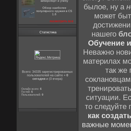
киберспорт и учёбу
былое, ну а
н
Обзор наиболее
популярного оружия в CS
может быт
1.6
посмотреть все
достижени
нашего
бл
Статистика
Обучение и
Неважно нови
материлах мо
так же
Всего: 34335 зарегистрированных
пользователей на сайте +
0
соклановцами
сегодня
и (0 вчера)
тренировать
Онлайн всего:
6
Гостей:
6
ситуации. Е
Пользователей:
0
то следуйте 
как создат
важные момен