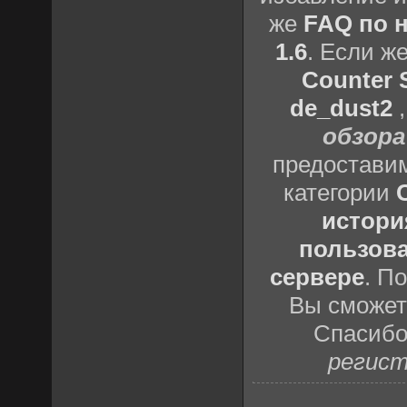
же
FAQ по н
1.6
. Если ж
Counter S
de_dust2
обзора
предоставим
категории
истори
пользова
сервере
. П
Вы сможете
Спасибо
регист