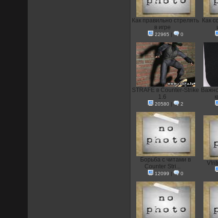
Как правильно стрелять
Как с
в игре
22965
|
0
STRAFE в Counter-Strike
Важно
1.6
к
20580
|
2
Борьба с читами в
V!nt
Counter Stri...
12099
|
0