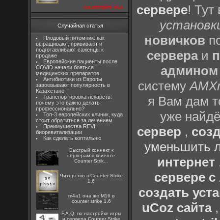
сервере
! Тут
посмотреть все
установки
Случайная статья
новичков
по
Плодовый питомник: как
выращивают, прививают и
подготавливают саженцы к
сервера
и
п
продаже
Европейские пациенты после
админом
COVID начали бояться
медицинских препаратов
Антибиотики из Европы
систему
AMX
завоевывают популярность в
Казахстане
Транспортировка лекарств:
я Вам дам т
почему это важно делать
профессионально?
уже найдё
Топ-3 европейских клиник, куда
стоит обратиться за лечением
Преимущества REVI
сервер
,
созд
биоревитализации
Как сделать коптильню
уменьшить л
Быстрый коннект к
серверам в клиенте
интернет
Counter Strik...
сервере 
Читерство в Counter Strike
1.6
создать уста
m4a1 она же M16 в
counter strike 1.6
uCoz сайта
F.A.Q. по настройке игры
и сервера Counter Strike