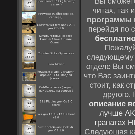
Вы сможете
Spec Switch RUS (Переход
в спект)
читах, так 
Fireworks [Фейерверк на
программы
сервере]
Скачать чит test hook v0.1
перейдя по 
для CS-1.6
бесплатн
Купить готовый сервер
Counter Strike 1.6 или
Count...
Пожалуй
Counter Strike Optimizator
следующему
отделе Вы см
Slow Motion
Красные и синие модели
что Вас заинт
игроков - ESL модели
[скача...
стоит, как с
CobRa.lv песня ( звучит
при заходе на сервер )
другого.
описание вс
281 Plugins для Cs 1.6
server
лучше AK
чит для CS:S - CSS Cheat
v1.0
гранатах H
Чит Kool-Savas Hook v6.
Следующая ка
для CS 1.6