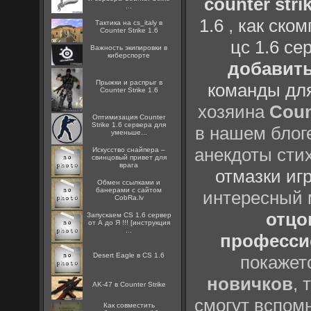
counter strik
...
1.6
,
как ско
Тактика на cs_italy в
Counter Strike 1.6
цс 1.6 се
Важность экипировки в
киберспорте
добавить
Прыжки и распрыг в
команды дл
Counter Strike 1.6
хозяина
Coun
Оптимизация Counter
Strike 1.6 сервера для
в нашем блоге
уменьше...
анекдоты сти
Искусство снайпера –
свинцовый привет для
врага
отмазки иг
Oбмен ссылками и
банерами с сайтом
интересный
CobRa.lv
отцов
Запускаем CS 1.6 сервер
от А до Я !!! [инструкция
...
профессио
Desert Eagle в CS 1.6
покажет
новичков
, 
AK-47 в Counter Strike
смогут вспомн
Как совместить