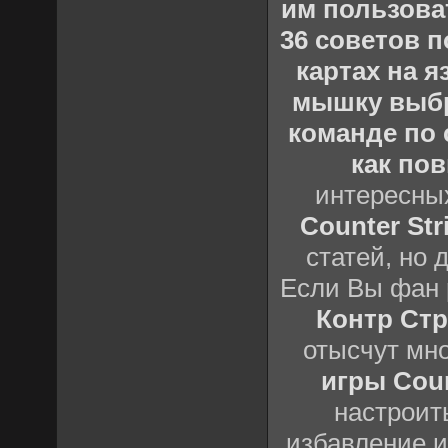
им пользова
36 советов по
картах на 
мышку выб
команде по c
как пов
интересны
Counter Stri
статей, но 
Если Вы фан 
Контр Стр
отысчут мн
игры Count
настроить
избавление и