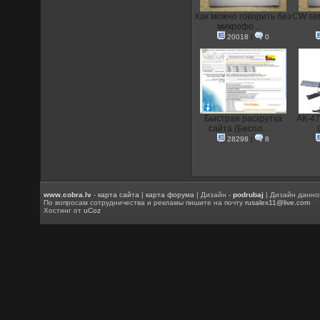
Как можно говорить без
CW ser
микрофо...
20018
|
0
Быстрая раскрутка
АК-47
сайта (Беспл...
28298
|
8
www.cobra.lv
-
карта сайта
|
карта форума
| Дизайн -
podrubaj
| Дизайн данно
По вопросам сотрудничества и рекламы пишите на почту
rusalex11@live.com
Хостинг от
uCoz