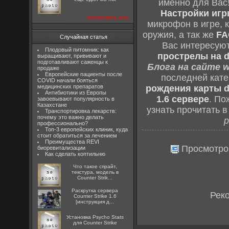
именно для Вас
Настройки игры
посмотреть все
микрофон в игре, 
оружия, а так же
FA
Случайная статья
Вас интересую
Плодовый питомник: как
прострелы на d
выращивают, прививают и
подготавливают саженцы к
Блога на сайте w
продаже
Европейские пациенты после
последней кат
COVID начали бояться
медицинских препаратов
рождения карты d
Антибиотики из Европы
1.6 сервере
. По
завоевывают популярность в
Казахстане
узнать прочитать 
Транспортировка лекарств:
почему это важно делать
р
профессионально?
Топ-3 европейских клиник, куда
стоит обратиться за лечением
Преимущества REVI
Просмотро
биоревитализации
Как сделать коптильню
Что такое спрайт,
текстура, модель в
Counter Strik...
Раскрутка сервера
Рек
Counter Strike 1.6
[инструкция д...
Установка Psycho Stats
для Counter Strike