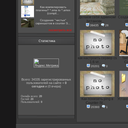
Как компилировать
плагины? *.sma to *.amxx
(compil...
Делаем себя админом!
Созда
Создание "чистых"
[установк...
с
скриншотов в counter S...
39435
|
26
посмотреть все
Статистика
как настроить сервер cs
Так
1.6 чт...
Co
20201
|
0
Всего: 34335 зарегистрированных
пользователей на сайте +
0
сегодня
и (0 вчера)
Онлайн всего:
20
Как понизить ping в
Устан
Гостей:
20
Пользователей:
0
Counter-St...
20393
|
1