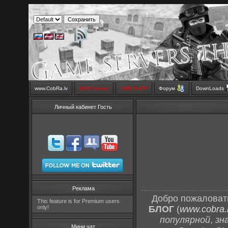
www.CobRa.lv
LIVE Stream
SMS SHOP
Форум
DownLoads
Личный кабинет Гость
Реклама
Добро пожаловат
This feature is for Premium users
only!
БЛОГ
(
www.cobra.l
популярной
,
зн
Мини чат