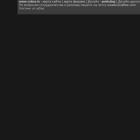
www.cobra.lv
-
карта сайта
|
карта форума
| Дизайн -
podrubaj
| Дизайн данно
По вопросам сотрудничества и рекламы пишите на почту
rusalex11@live.com
Хостинг от
uCoz