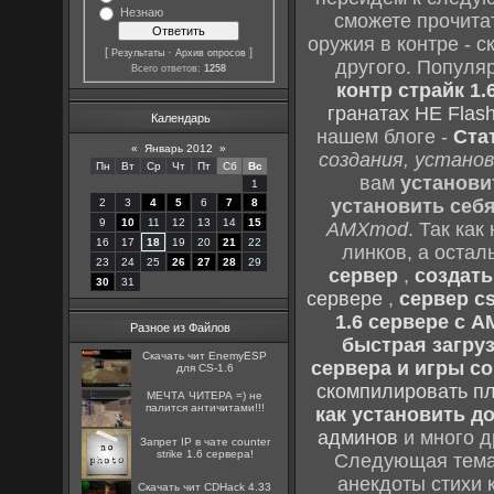
Незнаю
сможете прочитат
оружия в контре - с
[
·
]
Результаты
Архив опросов
другого. Популя
Всего ответов:
1258
контр страйк 1.
гранатах HE Flash
Календарь
нашем блоге -
Ста
«
Январь 2012
»
создания, установ
Пн
Вт
Ср
Чт
Пт
Сб
Вс
вам
установи
1
установить себ
2
3
4
5
6
7
8
9
10
11
12
13
14
15
AMXmod
. Так как
16
17
18
19
20
21
22
линков, а остал
23
24
25
26
27
28
29
сервер
,
создать
30
31
сервере
,
сервер cs
1.6 сервере с 
Разное из Файлов
быстрая загруз
Скачать чит EnemyESP
сервера и игры cou
для CS-1.6
скомпилировать п
МЕЧТА ЧИТЕРА =) не
палится античитами!!!
как установить до
админов
и много д
Запрет IP в чате counter
strike 1.6 сервера!
Следующая тема 
анекдоты стихи 
Скачать чит CDHack 4.33