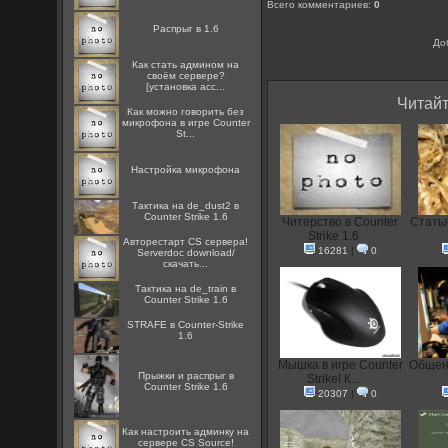
Всего комментариев
:
0
Распрыг в 1.6
До
Как стать админом на
своём сервере?
[установка acc...
Читайт
Как можно говорить без
микрофона в игре Counter
St...
Настройка микрофона
Тактика на de_dust2 в
Counter Strike 1.6
Читерство в Counter
Статья
Strike 1.6
Авторестарт CS сервера!
16281
|
0
Serverdoc download/
скачать...
Тактика на de_train в
Counter Strike 1.6
STRAFE в Counter-Strike
1.6
Мышка в игре Counter
Общени
Прыжки и распрыг в
Strike! К...
Counter Strike 1.6
20307
|
0
Как настроить админку на
сервере CS Source!