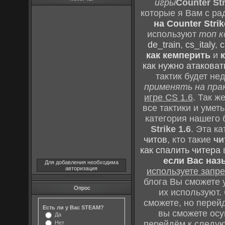
игры
Counter Str
которые я Вам с ра
на Counter Strik
используют
топ к
de_train
,
cs_italy
,
c
как кемперить
и
как нужно атаковат
тактик будет не
применять на пра
игре CS 1.6
. Так 
все тактики и уме
категория нашего 
Strike 1.6
. Эта к
читов
, кто такие
чи
как спалить читера
если Вас наз
Для добавления необходима
авторизация
используете зап
блога Вы сможете у
Опрос
их используют.
сможете, но перей
Есть ли у Вас STEAM?
вы сможете осу
Да
перейдём к следу
Нет