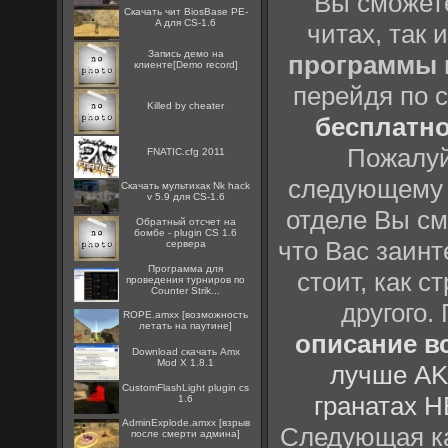
Вы сможете
Скачать чит BiosBase PE-
A для CS-1.6
читах, так 
Запись демо на
программы
клиенте[Demo record]
перейдя по 
Killed by cheater
бесплатн
Пожалуй
FNATIC.cfg 2011
следующему
Скачать мультихак Nk hack
v 5.9 для CS-1.6
отделе Вы см
Обратный отсчет на
бомбе - plugin CS 1.6
что Вас заинт
сервера
Программа для
стоит, как с
проведения турниров по
Counter Strik...
другого.
ROPE.amxx [возможность
летать на паутине]
описание вс
Download скачать Amx
Mod X 1.8.1
лучше AK
CustomFlashLight plugin cs
гранатах H
1.6
AdminExplode.amxx [взрыв
Следующая ка
после смерти админа]