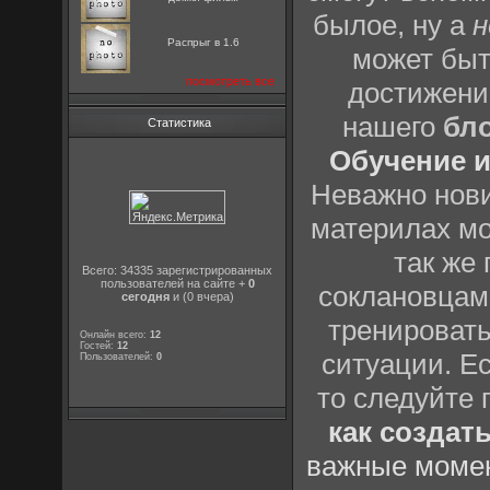
былое, ну а
н
Распрыг в 1.6
может быт
посмотреть все
достижени
нашего
бл
Статистика
Обучение и
Неважно нови
материлах мо
так же
Всего: 34335 зарегистрированных
пользователей на сайте +
0
соклановцами
сегодня
и (0 вчера)
тренировать
Онлайн всего:
12
Гостей:
12
ситуации. Е
Пользователей:
0
то следуйте 
как создат
важные момен