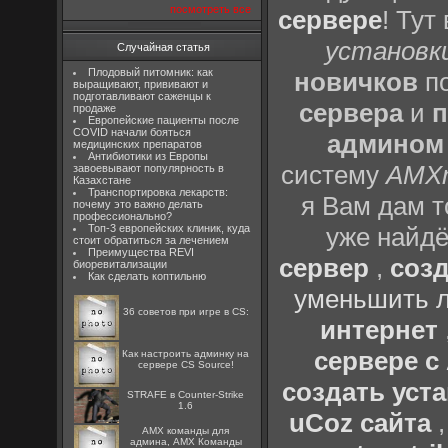
посмотреть все
сервере
! Тут
установки
Случайная статья
Плодовый питомник: как
новичков
по
выращивают, прививают и
подготавливают саженцы к
сервера
и
п
продаже
Европейские пациенты после
COVID начали бояться
админом
медицинских препаратов
Антибиотики из Европы
систему
AMX
завоевывают популярность в
Казахстане
Транспортировка лекарств:
я Вам дам т
почему это важно делать
профессионально?
Топ-3 европейских клиник, куда
уже найдё
стоит обратиться за лечением
Преимущества REVI
сервер
,
созд
биоревитализации
Как сделать коптильню
уменьшить л
36 советов при игре в CS:
интернет
сервере 
Как настроить админку на
сервере CS Source!
создать уста
STRAFE в Counter-Strike
1.6
uCoz сайта
AMX команды для
админа, AMX Команды