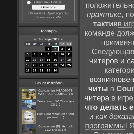
Выбранный Белый
положительно
практике
, п
[
·
]
Результаты
Архив опросов
Всего ответов:
444
тактик
в иг
команде долж
Календарь
«
Сентябрь 2011
»
применят
Пн
Вт
Ср
Чт
Пт
Сб
Вс
Следующая 
1
2
3
4
5
6
7
8
9
10
11
читеров и с
12
13
14
15
16
17
18
19
20
21
22
23
24
25
категор
26
27
28
29
30
возникновен
Разное из Файлов
читы
в
Coun
Скачать чит HEADZOTS
V2.4 PUBLIC для CS-1.6
читера
в игре
Скачать чит BV Cheat для
что делать 
CS-1.6
и
как доказ
Host Error repair (client not
present .... )
программы
! 
Скачать чит [F]nxh hook
v1.3 для cs-1.6