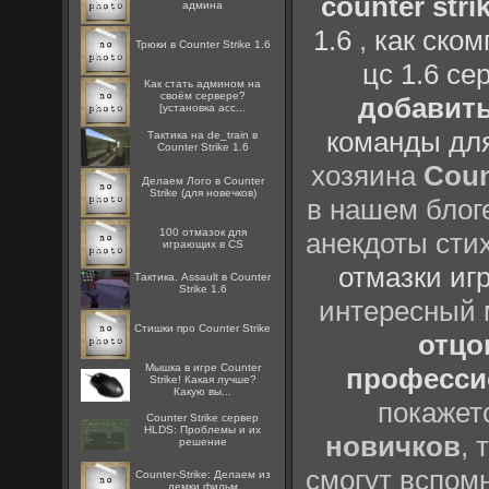
counter strik
админа
1.6
,
как ско
Трюки в Counter Strike 1.6
цс 1.6 се
Как стать админом на
своём сервере?
добавить
[установка acc...
команды дл
Тактика на de_train в
Counter Strike 1.6
хозяина
Coun
Делаем Лого в Counter
Strike (для новечков)
в нашем блоге
100 отмазок для
анекдоты сти
играющих в CS
отмазки иг
Тактика. Assault в Counter
Strike 1.6
интересный
Стишки про Counter Strike
отцов
Мышка в игре Counter
профессио
Strike! Какая лучше?
Какую вы...
покажет
Counter Strike сервер
HLDS: Проблемы и их
новичков
, 
решение
смогут вспомн
Counter-Strike: Делаем из
демки фильм