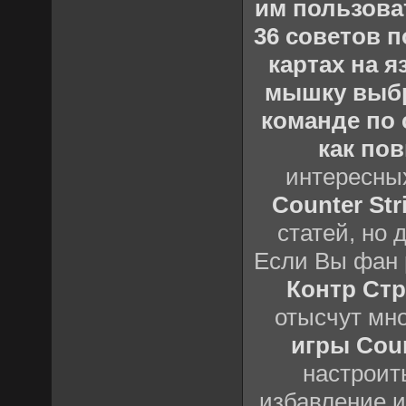
им пользова
36 советов по
картах на 
мышку выб
команде по c
как пов
интересны
Counter Stri
статей, но 
Если Вы фан 
Контр Стр
отысчут мн
игры Count
настроить
избавление и