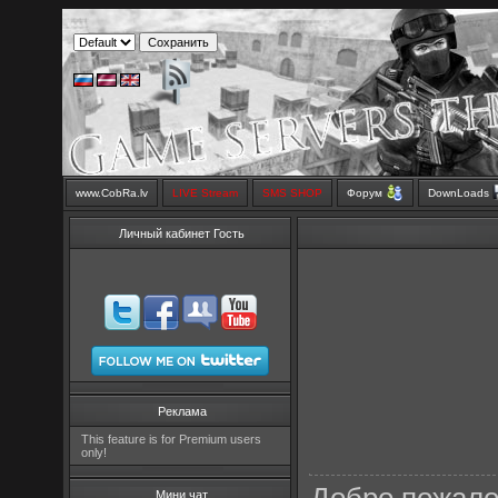
www.CobRa.lv
LIVE Stream
SMS SHOP
Форум
DownLoads
Личный кабинет Гость
Реклама
This feature is for Premium users
only!
Мини чат