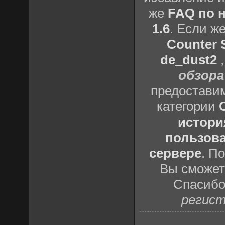
же
FAQ по н
1.6
. Если ж
Counter S
de_dust2
обзора
предоставим
категории
истори
пользова
сервере
. П
Вы сможете
Спасибо
регист