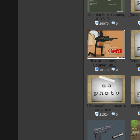
Counter Strike сервер
Делае
HLDS: Пр...
26070
|
0
Тактика кемпера в
Основ
Counter Stri...
ко
16179
|
0
19 способов понизить
Настр
лаги на с...
21524
|
0