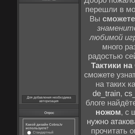
Добро пожало
перешли в м
Вы
сможете
знаменит
любимой иг
много р
радостью се
Тактики на 
сможете узна
на таких к
de_train
,
cs_
Для добавления необходима
блоге найдёт
авторизация
ножом
, с
Опрос
нужно атаков
Какой дизайн Cobra.lv
используете?
прочитать о
Стандартный