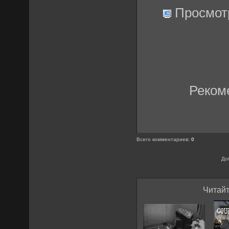
Просмот
Реком
Всего комментариев
:
0
До
Читайт