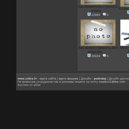
Как правильно стрелять
Устан
в игре
22965
|
0
Как можно говорить без
АК-47
микрофо...
20019
|
0
www.cobra.lv
-
карта сайта
|
карта форума
| Дизайн -
podrubaj
| Дизайн данно
По вопросам сотрудничества и рекламы пишите на почту
rusalex11@live.com
Хостинг от
uCoz