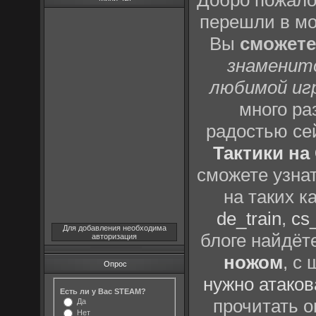
Добро пожало
перешли в м
Вы
сможете
знаменит
любимой иг
много р
радостью се
Тактики на 
сможете узна
на таких к
de_train
,
cs_
Для добавления необходима
блоге найдёт
авторизация
ножом
, с
Опрос
нужно атаков
Есть ли у Вас STEAM?
прочитать о
Да
Нет