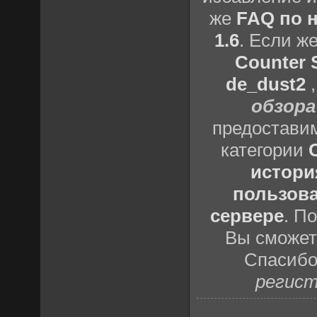
же
FAQ по н
1.6
. Если ж
Counter S
de_dust2
обзора
предоставим
категории
истори
пользова
сервере
. П
Вы сможете
Спасибо
регист