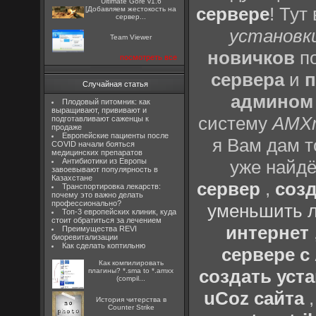
Ultimate Gore v1.6
сервере
! Тут
[Добавляем жестокость на
сервер...
установки
Team Viewer
новичков
по
посмотреть все
сервера
и
п
Случайная статья
админом
Плодовый питомник: как
выращивают, прививают и
систему
AMX
подготавливают саженцы к
продаже
Европейские пациенты после
я Вам дам т
COVID начали бояться
медицинских препаратов
Антибиотики из Европы
уже найдё
завоевывают популярность в
Казахстане
сервер
,
созд
Транспортировка лекарств:
почему это важно делать
профессионально?
уменьшить л
Топ-3 европейских клиник, куда
стоит обратиться за лечением
интернет
Преимущества REVI
биоревитализации
Как сделать коптильню
сервере 
Как компилировать
создать уста
плагины? *.sma to *.amxx
(compil...
uCoz сайта
История читерства в
Counter Strike