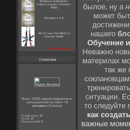
Вопросы новичков и
былое, ну а
н
ответы отцов о Counter-
Strike
может быт
Распрыг в 1.6
достижени
нашего
бл
АК-47 или Colt M4A1 в
Counter Strike
Обучение и
посмотреть все
Неважно нови
материлах мо
Статистика
так же
соклановцами
тренировать
ситуации. Е
Всего: 34335 зарегистрированных
пользователей на сайте +
0
то следуйте 
сегодня
и (0 вчера)
как создат
Онлайн всего:
27
Гостей:
27
важные момен
Пользователей:
0