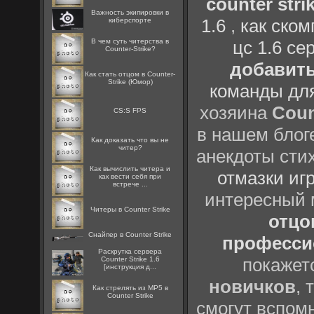
counter strik
Важность экипировки в
1.6
,
как ско
киберспорте
В чем суть читерства в
цс 1.6 се
Counter-Strike?
добавить
Как стать отцом в Counter-
Strike (Юмор)
команды дл
хозяина
Coun
CS:S FPS
в нашем блоге
Как доказать что вы не
читер?
анекдоты сти
Как вычислить читера и
отмазки иг
как вести себя при
встрече ...
интересный
Читеры в Counter Strike
отцов
Снайпер в Counter Strike
профессио
Раскрутка сервера
покажет
Counter Strike 1.6
[инструкция д...
новичков
, 
Как стрелять из MP5 в
Counter Strike
смогут вспомн