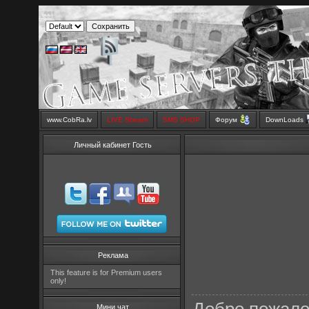
www.CobRa.lv
LIVE Stream
SMS SHOP
Форум
DownLoads
Личный кабинет Гость
Реклама
This feature is for Premium users
only!
Мини чат