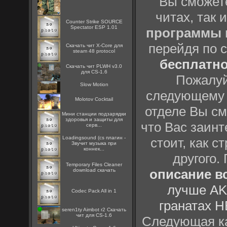
Вы сможете
читах, так 
Counter Strike SOURCE
Spectator ESP 1.01
программы
перейдя по 
Скачать чит X-Core для
steam 48 protocol
бесплатн
Скачать чит PLWH v3.0
для CS-1.6
Пожалуй
Slow Motion
следующему
Molotov Cocktail
отделе Вы см
Мини станции подзарядки
здоровья и защиты для
что Вас заинт
серв...
Loadingsound (cs плагин -
стоит, как с
Звучит музыка при
коннек...
другого.
Temporary Files Cleaner
описание вс
download скачать
лучше AK
Codec Pack All in 1
гранатах H
seren1ty Aimbot r2 Скачать
чит для CS-1.6
Следующая ка