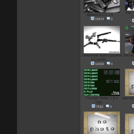
Как 
Деньги в CS 1.6
C
15672
|
0
Описание всего оружия
Тактик
в Counte...
14332
|
0
Counter Strike 1.6 и
как на
"Ste...
7510
|
0