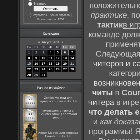
положительно
Незнаю
практике
, п
[
·
]
Результаты
Архив опросов
Всего ответов:
1258
тактик
в иг
команде долж
Календарь
применят
«
Август 2011
»
Пн
Вт
Ср
Чт
Пт
Сб
Вс
Следующая 
1
2
3
4
5
6
7
8
9
10
11
12
13
14
читеров и с
15
16
17
18
19
20
21
22
23
24
25
26
27
28
категор
29
30
31
возникновен
Разное из Файлов
читы
в
Coun
ZombieMe мод для
читера
в игре
сервера counter strike 1.6
что делать 
уменьшение пинга в
Counter Strike ( donwload
progr...
и
как доказ
программы
! 
Admin Models для сервера
Counter Strike 1.6