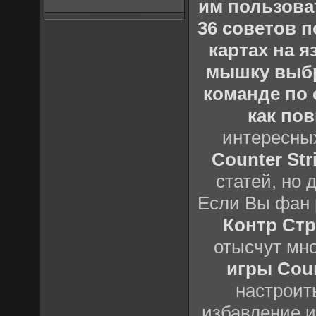
им пользова
36 советов по
картах на 
мышку выб
команде по c
как пов
интересны
Counter Stri
статей, но 
Если Вы фан 
Контр Стр
отысчут мн
игры Count
настроить
избавление и