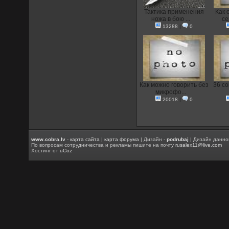
Тактика применения
Как 
ножа в бою ...
се
13288
|
0
Как можно говорить без
36 со
микрофо...
20018
|
0
www.cobra.lv
-
карта сайта
|
карта форума
| Дизайн -
podrubaj
| Дизайн данно
По вопросам сотрудничества и рекламы пишите на почту
rusalex11@live.com
Хостинг от
uCoz