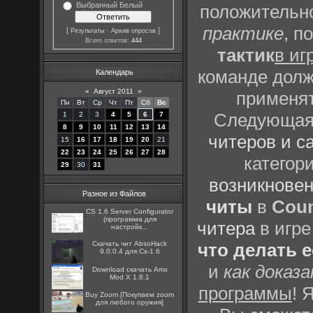
Выбранный Белый
положительно
практике
, п
[
·
]
Результаты
Архив опросов
Всего ответов:
444
тактик
в иг
команде долж
Календарь
«
Август 2011
»
применят
Пн
Вт
Ср
Чт
Пт
Сб
Вс
Следующая 
1
2
3
4
5
6
7
8
9
10
11
12
13
14
читеров и с
15
16
17
18
19
20
21
22
23
24
25
26
27
28
категор
29
30
31
возникновен
Разное из Файлов
читы
в
Coun
CS 1.6 Server Configurator
(программа для
читера
в игре
настройк...
Скачать чит AbsoHack
что делать 
9.0.0.4 для Cs-1.6
и
как доказ
Download скачать Amx
Mod X 1.8.1
программы
! 
Buy Zoom [Покупаем zoom
для любого оружия]