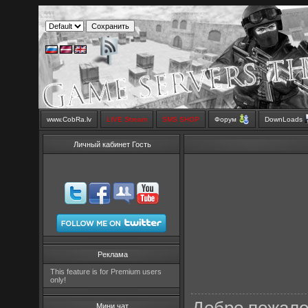
www.CobRa.lv
LIVE Stream
SMS SHOP
Форум
DownLoads
Личный кабинет Гость
Реклама
This feature is for Premium users
only!
Мини чат