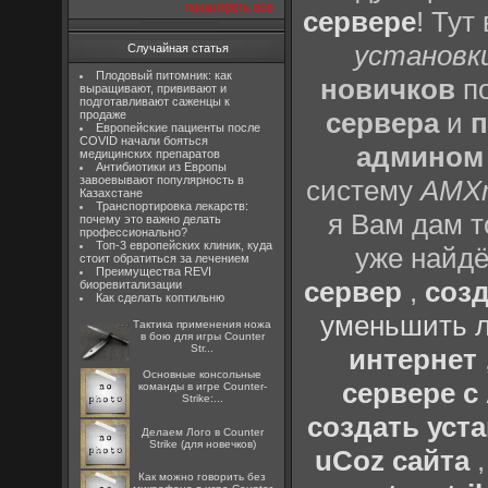
посмотреть все
сервере
! Тут
установки
Случайная статья
Плодовый питомник: как
новичков
по
выращивают, прививают и
подготавливают саженцы к
сервера
и
п
продаже
Европейские пациенты после
COVID начали бояться
админом
медицинских препаратов
Антибиотики из Европы
завоевывают популярность в
систему
AMX
Казахстане
Транспортировка лекарств:
я Вам дам т
почему это важно делать
профессионально?
Топ-3 европейских клиник, куда
уже найдё
стоит обратиться за лечением
Преимущества REVI
сервер
,
созд
биоревитализации
Как сделать коптильню
уменьшить л
Тактика применения ножа
в бою для игры Counter
Str...
интернет
Основные консольные
сервере 
команды в игре Counter-
Strike:...
создать уста
Делаем Лого в Counter
Strike (для новечков)
uCoz сайта
Как можно говорить без