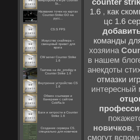
counter strik
микрофона в игре Counter
St...
1.6
,
как ско
Название точек на картах
Counter-Strike:GO на
русс...
цс 1.6 се
добавить
CS:S FPS
команды дл
Искусство снайпера –
свинцовый привет для
врага
хозяина
Coun
CW server Counter Strike
в нашем блоге
1.6
анекдоты сти
Тактика на de_prodigy в
Counter Strike 1.6
отмазки иг
Внутренне устройство CS
интересный
1.6
Oбмен ссылками и
отцов
банерами с сайтом
CobRa.lv
профессио
Баги и хитрости в Counter
покажет
Strike 1.6
новичков
, 
Создание сервера CS,
специально для новичков
смогут вспомн