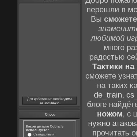
Добро пожало
перешли в м
Вы
сможете
знаменит
любимой иг
много р
радостью се
Тактики на 
сможете узна
на таких к
de_train
,
cs_
Для добавления необходима
блоге найдёт
авторизация
ножом
, с
Опрос
нужно атаков
Какой дизайн Cobra.lv
используете?
прочитать о
Стандартный