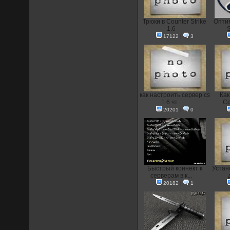
Трюки в Counter Strike
Опти
1.6
S
17122
|
3
как настроить сервер cs
Как
1.6 чт...
Co
20201
|
0
Быстрый коннект к
Устан
серверам в к...
20182
|
1