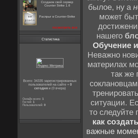
Создаем свой сервер
былое, ну а
н
Counter Strike 1.6
может быт
Распрыг в Counter-Strike
достижени
посмотреть все
нашего
бл
Статистика
Обучение и
Неважно нови
материлах мо
так же
Всего: 34335 зарегистрированных
соклановцами
пользователей на сайте +
0
сегодня
и (0 вчера)
тренировать
Онлайн всего:
1
ситуации. Е
Гостей:
1
Пользователей:
0
то следуйте 
как создат
важные момен