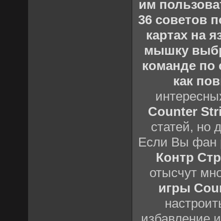
им пользова
36 советов по
картах на 
мышку выб
команде по c
как пов
интересны
Counter Stri
статей, но 
Если Вы фан 
Контр Стр
отысчут мн
игры Count
настроить
избавление и