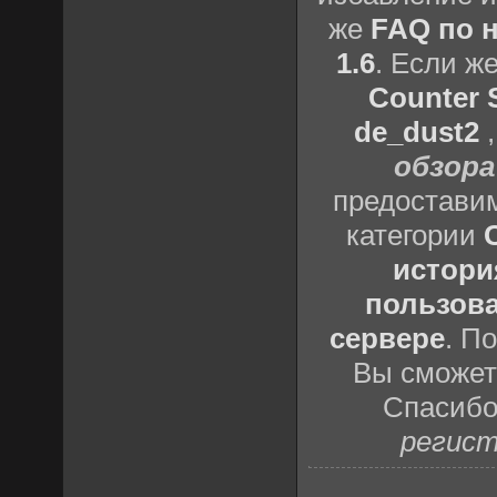
же
FAQ по н
1.6
. Если ж
Counter S
de_dust2
обзора
предоставим
категории
истори
пользова
сервере
. П
Вы сможете
Спасибо
регист