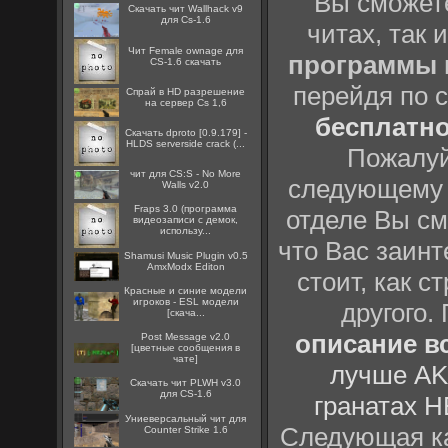
Вы сможете
Скачать чит Wallhack v9
для Cs-1.6
читах, так 
Чит Female ownage для
программы
CS-1.6 скачать
перейдя по 
Спрай в HD разрешение
на сервер Cs 1,6
бесплатн
Скачать dproto [0.9.179] -
HLDS serverside crack (...
Пожалуй
чит для CS:S - No More
следующему
Walls v2.0
Fraps 3.0 (программа
отделе Вы см
видеозаписи с демок,
использу...
что Вас заинт
Shamusi Music Plugin v0.5
AmxModx Editon
стоит, как с
Красные и синие модели
игроков - ESL модели
другого.
[скача...
описание вс
Post Message v2.0
[цветные сообщения в
чате]
лучше AK
Скачать чит PLWH v3.0
для CS-1.6
гранатах H
Униеверсальный чит для
Следующая ка
Counter Strike 1.6