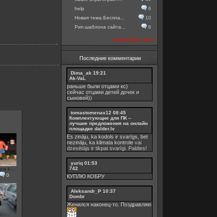
help
6
Новая тема.Беспла...
10
Рип шаблона сайта...
8
посмотреть все
Последние комментарии
Dima_ak
19:21
Ak-VaL
раньше были отцами кс)
сейчас отцами детей дочек и
сыновей))
tomastomenas12
08:45
Комплектующие для ПК –
лучшие предложения на онлайн
площадке dalder.lv
Es zināju, ka kodols ir svarīgs, bet
nezināju, ka
klimata kontrole
vai
dzesētājs ir tikpat svarīgi. Paldies!
yuriq
01:53
742
s k...
0
КУПЛЮ КОБРУ
Aleksandr_P
10:37
Dombr
Женился наконец-то. Поздравляю