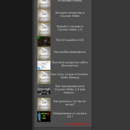
Установка бомбы
История читерства в
Counter Strike
Борьба с читами в
Counter Strike 1.6
Топ-10 ошибок в CS
Настройка микрофона
Быстрая раскрутка сайта
(Бесплатно)
Как стать отцом в Counter-
Strike (Юмор)
Как тренироваться в
Counter Strike 1.6 (как
повыси...
Как доказать что вы не
читер?
Избавляемся от лагов в
CS !
посмотреть все