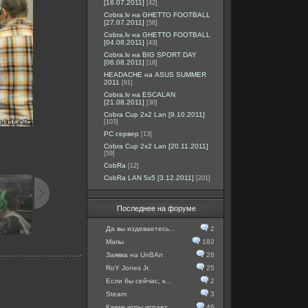
[16.07.2011]
[42]
Cobra.lv на GHETTO FOOTBALL
[27.07.2011]
[58]
Cobra.lv на GHETTO FOOTBALL
[04.08.2011]
[43]
Cobra.lv на BIG SPORT DAY
[06.08.2011]
[18]
HEADACHE на ASUS SUMMER
2011
[91]
Cobra.lv на ESCALAN
[21.08.2011]
[30]
Cobra Cup 2x2 Lan [9.10.2011]
[103]
PC сервер
[13]
Cobra Cup 2x2 Lan [20.11.2011]
[59]
CobRa
[12]
CobRa LAN 5x5 [3.12.2011]
[201]
Последнее на форуме
Да вы издеваетесь...
2
Мапы
182
Заявка на UnBAn
26
RoY Jones Jr.
25
Если бы сейчас, к...
2
Steam
3
Какие игры играет...
46