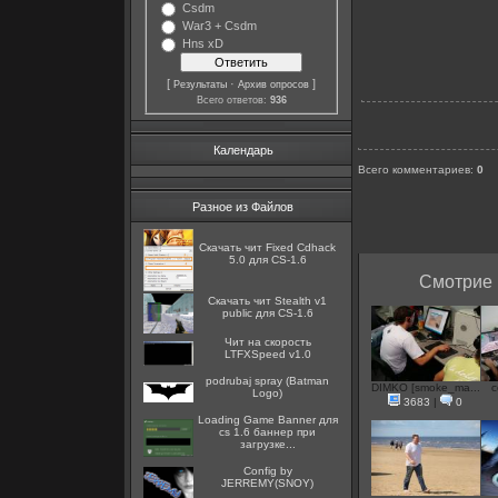
Csdm
War3 + Csdm
Hns xD
[
·
]
Результаты
Архив опросов
Всего ответов:
936
Календарь
Всего комментариев
:
0
Разное из Файлов
Скачать чит Fixed Cdhack
5.0 для CS-1.6
Смотрие 
Скачать чит Stealth v1
public для CS-1.6
Чит на скорость
LTFXSpeed v1.0
podrubaj spray (Batman
DIMKO [smoke_ma...
c
Logo)
3683
|
0
Loading Game Banner для
cs 1.6 баннер при
загрузке...
Config by
JERREMY(SNOY)