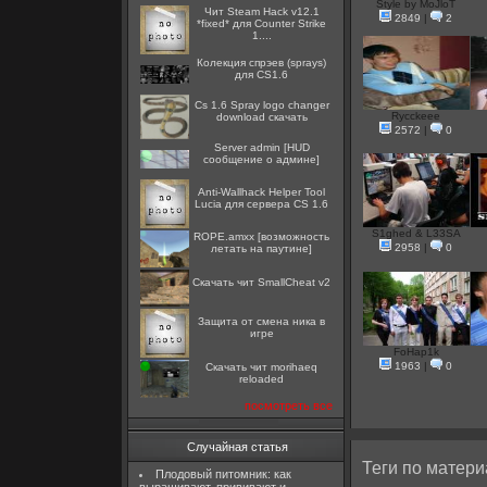
Style by MoJloT
Чит Steam Hack v12.1
2849
|
2
*fixed* для Counter Strike
1....
Колекция спрэев (sprays)
для CS1.6
Cs 1.6 Spray logo changer
Rycckeee
download скачать
2572
|
0
Server admin [HUD
сообщение о админе]
Anti-Wallhack Helper Tool
Lucia для сервера CS 1.6
S1ghed & L33SA
ROPE.amxx [возможность
2958
|
0
летать на паутине]
Скачать чит SmallCheat v2
Защита от смена ника в
игре
FoHap1k
1963
|
0
Скачать чит morihaeq
reloaded
посмотреть все
Случайная статья
Теги по матери
Плодовый питомник: как