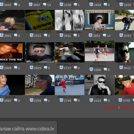
Dombr
Caca *LuLuX*
|NiGhT ...
Cobra.lv vs FK ...
headache asu
3462
|
4
3897
|
13
1538
|
1
1938
|
0
1833
|
kissikEEE
STARIX ASUS 201...
Новая шапка для...
MaD1
r0lik^
3941
|
3
2531
|
0
2611
|
2
3953
|
14
3293
|
GHETTO
Milkyu^
[O.R.C.#]
podrubaj_press_...
PG # ChEh
FOOTBALL...
2948
|
1
2625
|
0
1717
|
0
3612
|
1500
|
0
Tpanka
-Xhunter
Ghetto_Football...
kiona
LU46I
2692
|
3
2393
|
1
2749
|
0
2419
|
0
5706
|
добавить
|
посмотр
алам сайта www.cobra.lv