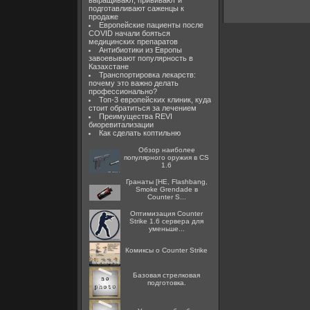
выращивают, прививают и
подготавливают саженцы к
продаже
Европейские пациенты после
COVID начали бояться
медицинских препаратов
Антибиотики из Европы
завоевывают популярность в
Казахстане
Транспортировка лекарств:
почему это важно делать
профессионально?
Топ-3 европейских клиник, куда
стоит обратиться за лечением
Преимущества REVI
биоревитализации
Как сделать коптильню
Обзор наиболее
популярного оружия в CS
1.6
Гранаты [HE, Flashbang,
Smoke Grendade в
Counter S...
Оптимизация Counter
Strike 1.6 сервера для
уменьше...
Комиксы о Counter Strike
Базовая стрелковая
подготовка.