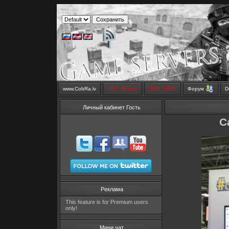
www.CobRa.lv
LIVE Stream
SMS SHOP
Форум
D
Личный кабинет Гость
C
Реклама
This feature is for Premium users
only!
Мини чат