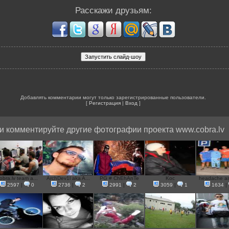
Расскажи друзьям:
Добавлять комментарии могут только зарегистрированные пользователи.
[
Регистрация
|
Вход
]
и комментируйте другие фотографии проекта www.cobra.lv
obra.lv team a...
ArchDev1l aka A...
PG # ChEhAnTe
Koc
headache asu
2597
|
0
2736
|
2
2991
|
2
3059
|
1
1634
|