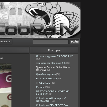
оп кланов
Категории
Игроки и админы CS.COBRA.LV
ive
[696]
Турниры counter strike 1.6
[13]
Турниры Counter Strike Global
Offensive
[36]
Девайсы игроков
[56]
EPIC FAIL PHOTO
[49]
TROLLFACE
[32]
Разное
[186]
MEET CS.COBRA.LV VECAKI
26.06.2011
[61]
Cobra.lv at skillz non pro v3
[10.07.2011]
[19]
Cobra.lv на BIG SPORT DAY