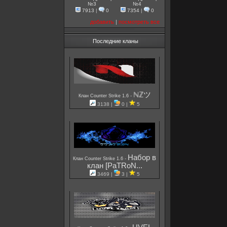
№3
№4
7913
|
0
7354
|
0
добавить
|
посмотреть все
Последние кланы
ℕℤツ
-
Клан Counter Strike 1.6
3138 |
0 |
5
Набор в
-
Клан Counter Strike 1.6
клан [PaTRoN...
3469 |
3 |
5