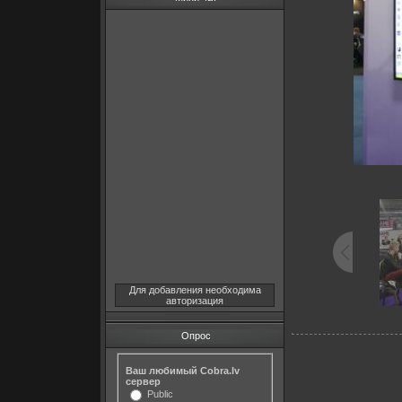
Для добавления необходима
авторизация
Опрос
Ваш любимый Cobra.lv
сервер
Public