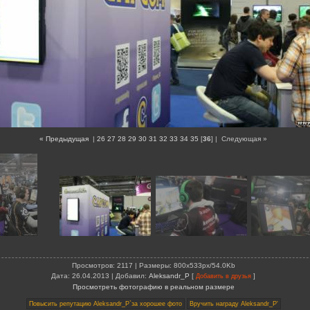
« Предыдущая
|
26
27
28
29
30
31
32
33
34
35
[
36
] |
Следующая »
Просмотров
: 2117 |
Размеры
: 800x533px/54.0Kb
Дата
: 26.04.2013 |
Добавил
:
Aleksandr_P
[
]
Добавить в друзья
Просмотреть фотографию в реальном размере