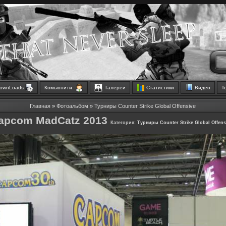
ownLoads
Комьюнити
Галереи
Статистики
Видео
Т
Главная
»
Фотоальбом
»
Турниры Counter Strike Global Offensive
apcom MadCatz 2013
Категория:
Турниры Counter Strike Global Offens