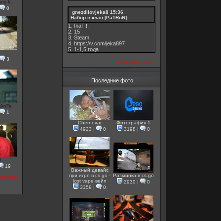
s k...
0
gnezdilovjeka8
15:36
Набор в клан [PaTRoN]
1. fnaf .!.
2. 15
3. Steam
4. https://v.com/jeka897
5. 1-1,5 годa
3
посмотреть все
Последние фото
AnTe
1
Chernovar
Фотография 1
4923
|
0
3198
|
0
J
19
Важный девайс
при игре в cs:go -
Разминка в cs:go
еть все
lost vape вейп
2930
|
0
3359
|
0