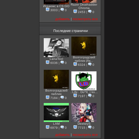
Razer Deathadder
Играемс в CS:GO
Chroma
3003
|
0
2453
|
0
добавить
|
посмотреть все
Последние странички
Волгоградский
LanaTool
паблик (Ак...
6036
|
0
6324
|
0
Волгоградский
.:Life:. Do^It_| ko...
паблик
7197
|
0
7184
|
0
LAM
DeekeyS
6979
|
0
7715
|
0
добавить
|
посмотреть все