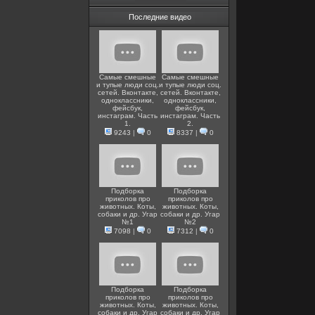
Последние видео
Самые смешные
Самые смешные
и тупые люди соц.
и тупые люди соц.
сетей. Вконтакте,
сетей. Вконтакте,
одноклассники,
одноклассники,
фейсбук,
фейсбук,
инстаграм. Часть
инстаграм. Часть
1.
2.
9243
|
0
8337
|
0
Подборка
Подборка
приколов про
приколов про
животных. Коты,
животных. Коты,
собаки и др. Угар
собаки и др. Угар
№1
№2
7098
|
0
7312
|
0
Подборка
Подборка
приколов про
приколов про
животных. Коты,
животных. Коты,
собаки и др. Угар
собаки и др. Угар