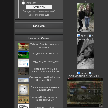
T1
Незнаю
[
·
]
Результаты
Архив опросов
Всего ответов:
1258
Календарь
3921
|
3
Разное из Файлов
Фотография 1
Teleport Smoke[телепорт
со smoke]
чит для CS:S - P7 v1.3
Easy_GIF_Animator_Pro
Плагин для WAR3 FT
сервера с выдачей EXP
2525
|
4
FOR MOTHER RUSSIA !!! l...
Скачать чит Wallhacker sxe
8.5 для CS-1.6
Cвоя надпись на ноже в
Counter Strike
Спрай в HD разрешение
на сервер Cs 1,6
FNATIC.cfg 2011