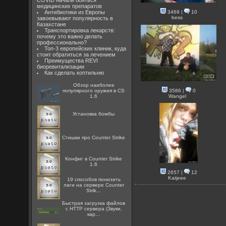
COVID начали бояться
медицинских препаратов
Антибиотики из Европы
3469
|
10
bess
завоевывают популярность в
Казахстане
Транспортировка лекарств:
почему это важно делать
профессионально?
Топ-3 европейских клиник, куда
стоит обратиться за лечением
Преимущества REVI
биоревитализации
Как сделать коптильню
Обзор наиболее
популярного оружия в CS
3586
|
0
1.6
Wangel
Установка бомбы
Стишки про Counter Strike
Конфиг в Counter Strike
1.6
2657
|
12
Katjeee
19 способов понизить
лаги на сервере Counter
Strik...
Быстрая загрузка файлов
с HTTP сервера (Звуки,
кар...