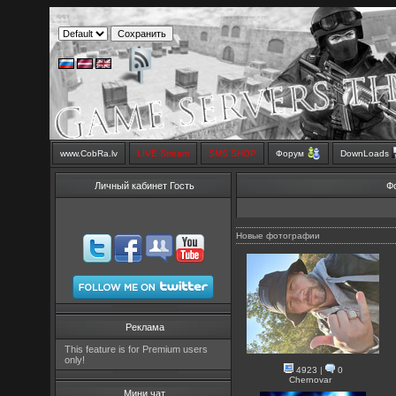
www.CobRa.lv
LIVE Stream
SMS SHOP
Форум
DownLoads
Личный кабинет Гость
Ф
Новые фотографии
Реклама
This feature is for Premium users
only!
4923
|
0
Chernovar
Мини чат