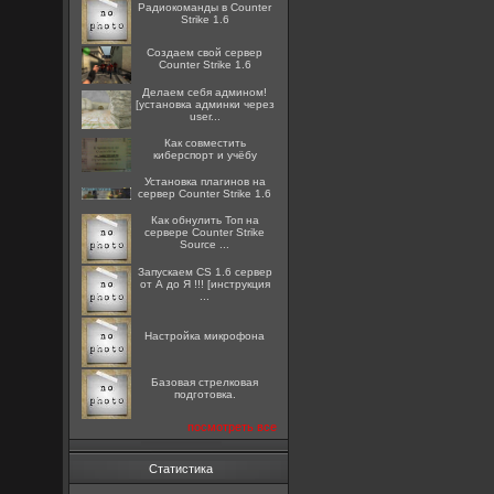
Радиокоманды в Counter
Strike 1.6
Создаем свой сервер
Counter Strike 1.6
Делаем себя админом!
[установка админки через
user...
Как совместить
киберспорт и учёбу
Установка плагинов на
сервер Counter Strike 1.6
Как обнулить Топ на
сервере Counter Strike
Source ...
Запускаем CS 1.6 сервер
от А до Я !!! [инструкция
...
Настройка микрофона
Базовая стрелковая
подготовка.
посмотреть все
Статистика