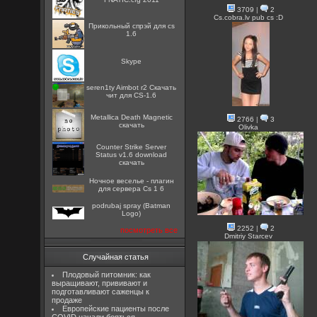
3709
|
2
Cs.cobra.lv pub cs :D
Прикольный спрэй для cs
1.6
Skype
seren1ty Aimbot r2 Скачать
чит для CS-1.6
Metallica Death Magnetic
2766
|
3
скачать
Olivka
Counter Strike Server
Status v1.6 download
скачать
Ночное веселье - плагин
для сервера Cs 1 6
podrubaj spray (Batman
Logo)
2252
|
2
посмотреть все
Dmitriy Starcev
Случайная статья
Плодовый питомник: как
выращивают, прививают и
подготавливают саженцы к
продаже
Европейские пациенты после