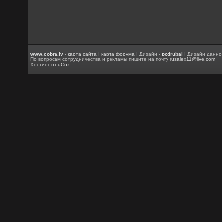
www.cobra.lv
-
карта сайта
|
карта форума
| Дизайн -
podrubaj
| Дизайн данно
По вопросам сотрудничества и рекламы пишите на почту
rusalex11@live.com
Хостинг от
uCoz