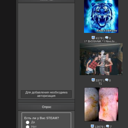
4178
|
0
l * BrOShNiK * l NivoJo...
3377
|
0
T1
Для добавления необходима
авторизация
Опрос
Есть ли у Вас STEAM?
Да
Нет
13679
|
7