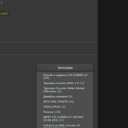
]
я
Категории
Игроки и админы CS.COBRA.LV
[696]
Турниры counter strike 1.6
[13]
Турниры Counter Strike Global
Offensive
[36]
Девайсы игроков
[56]
EPIC FAIL PHOTO
[49]
TROLLFACE
[32]
Разное
[186]
MEET CS.COBRA.LV VECAKI
26.06.2011
[61]
Cobra.lv at skillz non pro v3