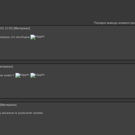
Порядок вывода комментар
[
Материал
]
011 12:05)
амераа это вообщем
атериал
]
там живет?
[
Материал
]
tj akvarium iz podru4nih sredstv