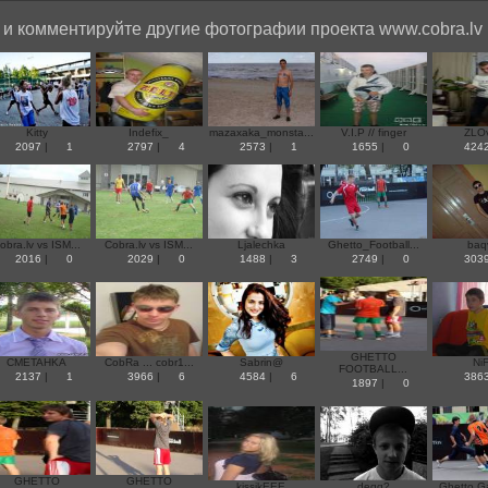
и комментируйте другие фотографии проекта www.cobra.lv
Kitty
Indefix_
mazaxaka_monsta...
V.I.P // finger
ZLO
2097
|
1
2797
|
4
2573
|
1
1655
|
0
424
obra.lv vs ISM...
Cobra.lv vs ISM...
Ljalechka
Ghetto_Football...
baqv
2016
|
0
2029
|
0
1488
|
3
2749
|
0
303
GHETTO
CMETAHKA
CobRa ... cobr1...
Sabrin@
NiF
FOOTBALL...
2137
|
1
3966
|
6
4584
|
6
386
1897
|
0
GHETTO
GHETTO
kissikEEE
deqq?
Ghetto Ga