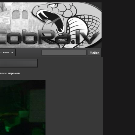
оп кланов
айсы игроков