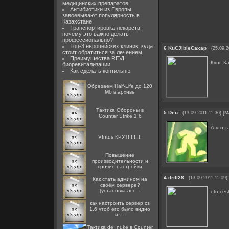
медицинских препаратов
Антибиотики из Европы
завоевывают популярность в
Казахстане
Транспортировка лекарств:
почему это важно делать
профессионально?
Топ-3 европейских клиник, куда
6
KuCJlbleCaxap
(25.09.2
стоит обратиться за лечением
Преимущества REVI
Кунс К
биоревитализации
Как сделать коптильню
Обрезаем Half-Life до 120
Мб в архиве
Тактика Обороны в
5
Deu
[
М
(13.09.2011 11:36)
Counter Strike 1.6
А кто 
V!ntus КРУТ!!!!!!!!!
Повышение
производительности и
прочие настройки
4
drill28
(13.09.2011 11:09)
Как стать админом на
своём сервере?
[установка acc...
eto i es
как настроить сервер cs
1.6 чтоб его было видно
из...
Тактика de_nuke в Counter