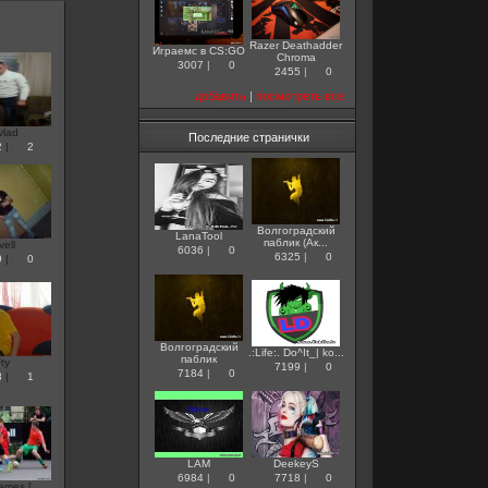
Razer Deathadder
Играемс в CS:GO
Chroma
3007
|
0
2455
|
0
добавить
|
посмотреть все
vlad
Последние странички
2
|
2
Волгоградский
LanaTool
паблик (Ак...
ell
6036
|
0
6325
|
0
9
|
0
Волгоградский
.:Life:. Do^It_| ko...
паблик
ty
7199
|
0
7184
|
0
3
|
1
LAM
DeekeyS
6984
|
0
7718
|
0
mes [ ...