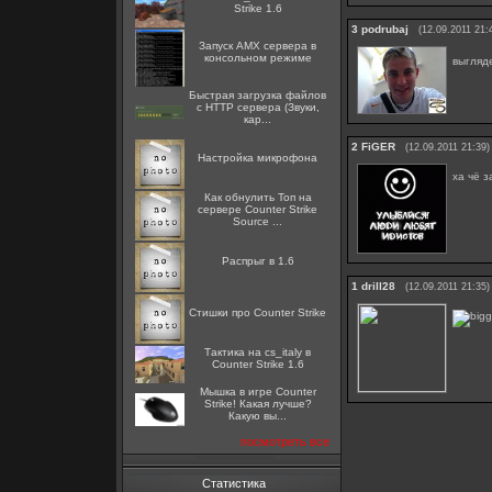
Strike 1.6
3
podrubaj
(12.09.2011 21:
Запуск AMX сервера в
консольном режиме
выгляд
Быстрая загрузка файлов
с HTTP сервера (Звуки,
кар...
2
FiGER
(12.09.2011 21:39)
Настройка микрофона
ха чё з
Как обнулить Топ на
сервере Counter Strike
Source ...
Распрыг в 1.6
1
drill28
(12.09.2011 21:35)
Стишки про Counter Strike
Тактика на cs_italy в
Counter Strike 1.6
Мышка в игре Counter
Strike! Какая лучше?
Какую вы...
посмотреть все
Статистика