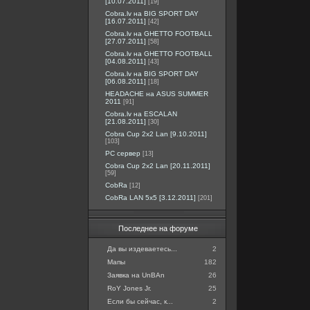
[10.07.2011]
[19]
Cobra.lv на BIG SPORT DAY
[16.07.2011]
[42]
Cobra.lv на GHETTO FOOTBALL
[27.07.2011]
[58]
Cobra.lv на GHETTO FOOTBALL
[04.08.2011]
[43]
Cobra.lv на BIG SPORT DAY
[06.08.2011]
[18]
HEADACHE на ASUS SUMMER
2011
[91]
Cobra.lv на ESCALAN
[21.08.2011]
[30]
Cobra Cup 2x2 Lan [9.10.2011]
[103]
PC сервер
[13]
Cobra Cup 2x2 Lan [20.11.2011]
[59]
CobRa
[12]
CobRa LAN 5x5 [3.12.2011]
[201]
Последнее на форуме
Да вы издеваетесь...
2
Мапы
182
Заявка на UnBAn
26
RoY Jones Jr.
25
Если бы сейчас, к...
2