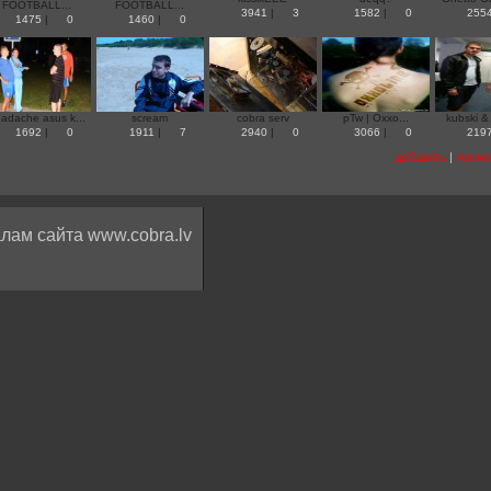
FOOTBALL...
FOOTBALL...
3941
|
3
1582
|
0
255
1475
|
0
1460
|
0
adache asus k...
scream
cobra serv
pTw | Oxxo...
kubski 
1692
|
0
1911
|
7
2940
|
0
3066
|
0
219
добавить
|
посмо
лам сайта www.cobra.lv