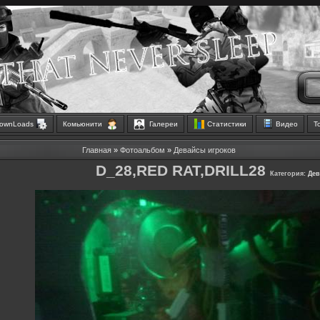
ownLoads
Комьюнити
Галереи
Статистики
Видео
Т
Главная
»
Фотоальбом
»
Девайсы игроков
D_28,RED RAT,DRILL28
Категория:
Дев