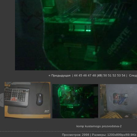
« Предыдущая
|
44
45
46
47
48
[
49
]
50
51
52
53
54
|
След
komp kustarnogo prozvodstva-2
Просмотров
: 2998 |
Размеры
: 1200x899px/69.9Kb