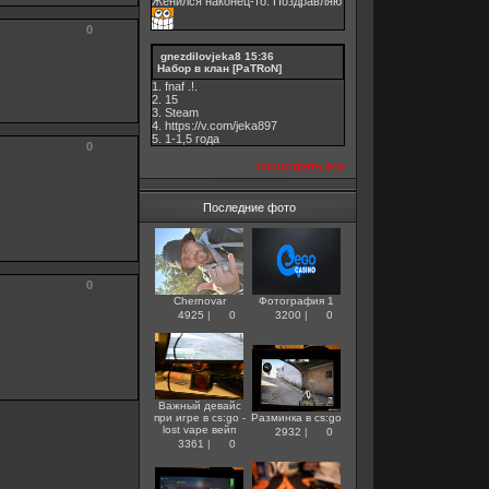
Женился наконец-то. Поздравляю
0
gnezdilovjeka8
15:36
Набор в клан [PaTRoN]
1. fnaf .!.
2. 15
3. Steam
4. https://v.com/jeka897
5. 1-1,5 годa
0
посмотреть все
Последние фото
0
Chernovar
Фотография 1
4925
|
0
3200
|
0
Важный девайс
при игре в cs:go -
Разминка в cs:go
lost vape вейп
2932
|
0
3361
|
0