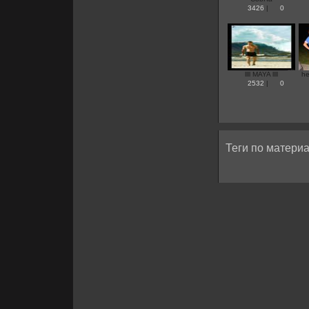
3426
|
0
llll MAYA llll
he
2532
|
0
Теги по материа