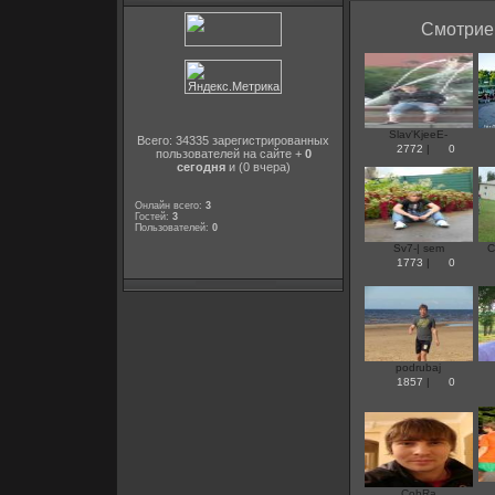
Смотрие 
Slav'KjeeE-
Всего: 34335 зарегистрированных
2772
|
0
пользователей на сайте +
0
сегодня
и (0 вчера)
Онлайн всего:
3
Гостей:
3
Пользователей:
0
Sv7-| sem
C
1773
|
0
podrubaj
1857
|
0
CobRa