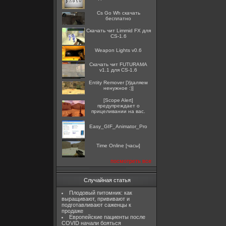
Cs Go Wh скачать
бесплатно
Скачать чит Limmid FX для
CS-1.6
Weapon Lights v0.6
Скачать чит FUTURAMA
v1.1 для CS-1.6
Entity Remover [Удаляем
ненужное :)]
[Scope Alert]
предупреждает о
прицеливании на вас.
Easy_GIF_Animator_Pro
Time Online [часы]
посмотреть все
Случайная статья
Плодовый питомник: как
выращивают, прививают и
подготавливают саженцы к
продаже
Европейские пациенты после
COVID начали бояться