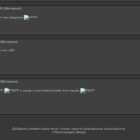
[
Материал
]
46)
ет как аквариум
[
Материал
]
а лол xDD
[
Материал
]
u menja v nem izolenti bolwe 4em metala
Добавлять комментарии могут только зарегистрированные пользователи.
[
Регистрация
|
Вход
]