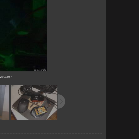
ующая »