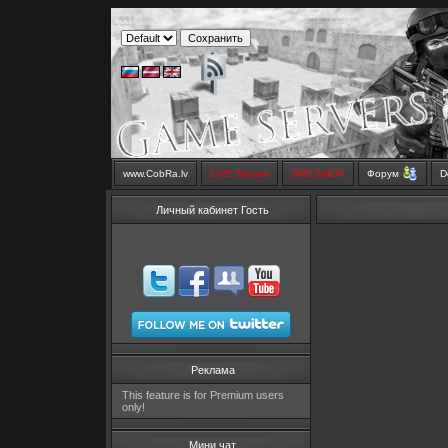
www.CobRa.lv
LIVE Stream
SMS SHOP
Форум
D
Личный кабинет Гость
Реклама
This feature is for Premium users
only!
Мини чат