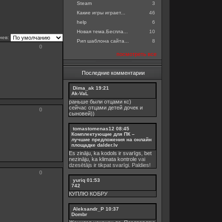
Steam
3
Какие игры играет...
46
help
6
Новая тема.Беспла...
10
иев:
Рип шаблона сайта...
8
0
посмотреть все
Последние комментарии
Dima_ak
19:21
Ak-VaL
раньше были отцами кс)
сейчас отцами детей дочек и
0
сыновей))
tomastomenas12
08:45
Комплектующие для ПК –
лучшие предложения на онлайн
площадке dalder.lv
Es zināju, ka kodols ir svarīgs, bet
nezināju, ka
klimata kontrole
vai
dzesētājs ir tikpat svarīgi. Paldies!
0
yuriq
01:53
742
КУПЛЮ КОБРУ
Aleksandr_P
10:37
Dombr