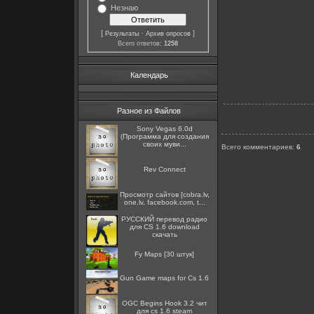
Незнаю
[
·
]
Результаты
Архив опросов
Всего ответов:
1258
Календарь
Разное из Файлов
Sony Vegas 6.0d
(Программа для создания
своих муви...
Всего комментариев
:
6
Rev Connect
Просмотр сайтов [cobra.lv,
one.lv, facebook.com, t...
РУССКИЙ перевод радио
для CS 1.6 download
скачать
Fy Maps [30 штук]
Gun Game maps for Cs 1.6
OGC Begins Hook 3.2 чит
для cs 1.6 steam