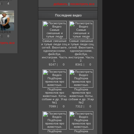
4
|
4
добавить
|
посмотреть все
Последние видео
& HUPER
7
|
0
Самые смешные
Самые смешные
треть все
и тупые люди соц.
и тупые люди соц.
сетей. Вконтакте,
сетей. Вконтакте,
одноклассники,
одноклассники,
фейсбук,
фейсбук,
инстаграм. Часть
инстаграм. Часть
1.
2.
9247
|
0
8341
|
0
Подборка
Подборка
приколов про
приколов про
животных. Коты,
животных. Коты,
собаки и др. Угар
собаки и др. Угар
№1
№2
7099
|
0
7312
|
0
Подборка
Подборка