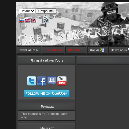
www.CobRa.lv
LIVE Stream
SMS SHOP
Форум
DownLoads
Личный кабинет Гость
Реклама
This feature is for Premium users
only!
Мини чат