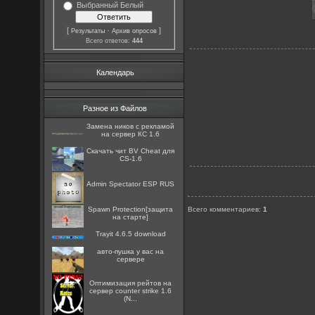
Выбранный Белый
[
·
]
Результаты
Архив опросов
Всего ответов:
444
Календарь
Разное из Файлов
Замена ников с рекламой
на сервер КС 1.6
Скачать чит BV Cheat для
CS-1.6
Admin Spectator ESP RUS
Spawn Protection[защита
Всего комментариев
:
1
на старте]
Trayit 4.6.5 download
авто-пушка у вас на
сервере
Оптимизация рейтов на
сервер counter strike 1.6
(N...