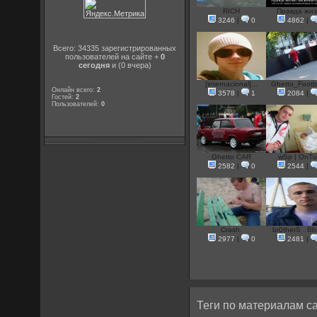
RICH
Правда жи
3246
|
0
4862
|
Всего: 34335 зарегистрированных
пользователей на сайте +
0
сегодня
и (0 вчера)
[internacional]...
Ghetto_Footba
Онлайн всего:
2
3578
|
1
2084
|
Гостей:
2
Пользователей:
0
Ghetto CAR
wSp | OnTu.
2582
|
0
2544
|
Crash.
br0therS . BbI
2977
|
0
2481
|
Теги по материалам са