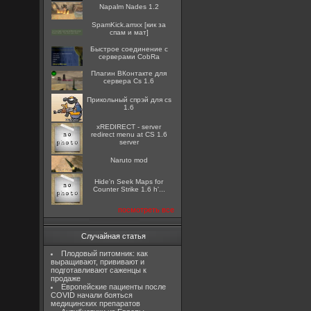
Napalm Nades 1.2
SpamKick.amxx [кик за
спам и мат]
Быстрое соединение с
серверами CobRa
Плагин ВКонтакте для
сервера Cs 1.6
Прикольный спрэй для cs
1.6
xREDIRECT - server
redirect menu at CS 1.6
server
Naruto mod
Hide'n Seek Maps for
Counter Strike 1.6 h'...
посмотреть все
Случайная статья
Плодовый питомник: как
выращивают, прививают и
подготавливают саженцы к
продаже
Европейские пациенты после
COVID начали бояться
медицинских препаратов