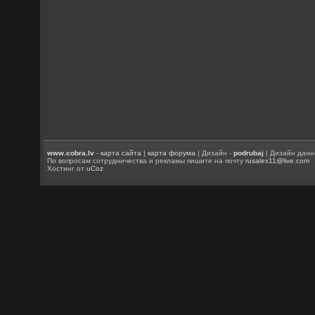
www.cobra.lv
-
карта сайта
|
карта форума
| Дизайн -
podrubaj
| Дизайн данн
По вопросам сотрудничества и рекламы пишите на почту
rusalex11@live.com
Хостинг от
uCoz