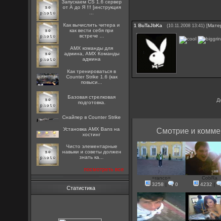
Запускаем CS 1.6 сервер
от А до Я !!! [инструкция
...
Как вычислить читера и
1
BuTaJbKa
[
Мате
(10.11.2008 13:41)
как вести себя при
встрече ...
AMX команды для
админа, AMX Команды
админа
Как тренироваться в
Counter Strike 1.6 (как
повыси...
Базовая стрелковая
Д
подготовка.
Снайпер в Counter Strike
Установка AMX Bans на
Смотрие и комме
хостинг
Чисто элементарные
навыки и советы должен
знать ка...
посмотреть все
=ranco=
CobRa
3258
|
0
4232
|
Статистика