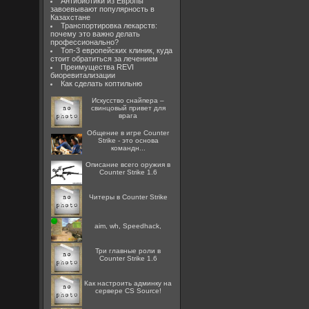
Антибиотики из Европы
завоевывают популярность в
Казахстане
Транспортировка лекарств:
почему это важно делать
профессионально?
Топ-3 европейских клиник, куда
стоит обратиться за лечением
Преимущества REVI
биоревитализации
Как сделать коптильню
Искусство снайпера –
свинцовый привет для
врага
Общение в игре Counter
Strike - это основа
командн...
Описание всего оружия в
Counter Strike 1.6
Читеры в Counter Strike
aim, wh, Speedhack,
Три главные роли в
Counter Strike 1.6
Как настроить админку на
сервере CS Source!