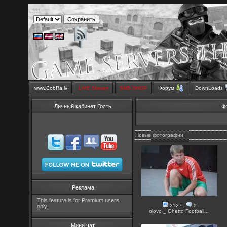
www.CobRa.lv
LIVE Stream
SMS SHOP
Форум
DownLoads
Личный кабинет Гость
Ф
Новые фотографии
Реклама
This feature is for Premium users
2127
|
0
only!
olovo _ Ghetto Football...
Мини чат