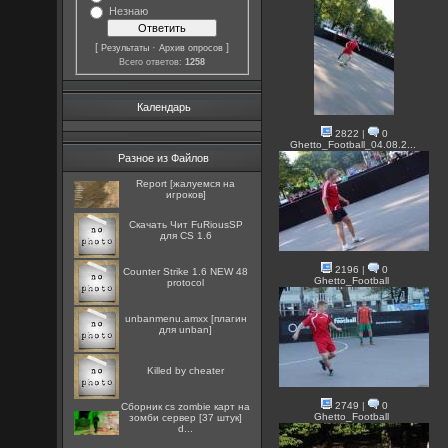
Незнаю
[
·
]
Результаты
Архив опросов
Всего ответов:
1258
Календарь
2822
|
0
Ghetto_Football_04.08.2...
Разное из Файлов
Report [жалуемся на
игроков]
Скачать Чит FuRiousSP
для CS 1.6
2196
|
0
Counter Strike 1.6 NEW 48
Ghetto_Football
protocol
unbanmenu.amxx [плагин
для unban]
Killed by cheater
2749
|
0
Сборник cs zombie карт на
Ghetto_Football
зомби сервер [37 штук]
d...