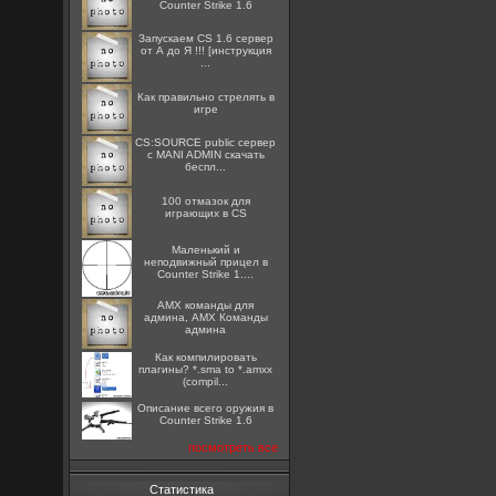
Counter Strike 1.6
Запускаем CS 1.6 сервер
от А до Я !!! [инструкция
...
Как правильно стрелять в
игре
CS:SOURCE public сервер
с MANI ADMIN скачать
беспл...
100 отмазок для
играющих в CS
Маленький и
неподвижный прицел в
Counter Strike 1....
AMX команды для
админа, AMX Команды
админа
Как компилировать
плагины? *.sma to *.amxx
(compil...
Описание всего оружия в
Counter Strike 1.6
посмотреть все
Статистика