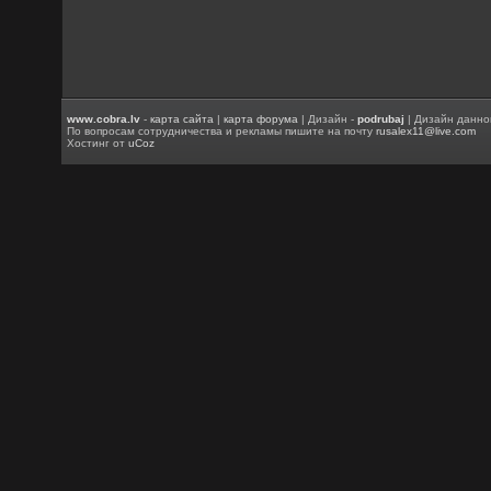
www.cobra.lv
-
карта сайта
|
карта форума
| Дизайн -
podrubaj
| Дизайн данно
По вопросам сотрудничества и рекламы пишите на почту
rusalex11@live.com
Хостинг от
uCoz