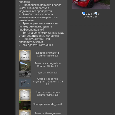
продаже
Европейские пациенты после
COVID начали бояться
медицинских препаратов
2124
|
0
Антибиотики из Европы
Ghetto Car
завоевывают популярность в
Казахстане
Транспортировка лекарств:
почему это важно делать
профессионально?
Топ-3 европейских клиник, куда
стоит обратиться за лечением
Преимущества REVI
биоревитализации
Как сделать коптильню
Борьба с читами в
Counter Strike 1.6
Тактика на de_train в
Counter Strike 1.6
Деньги в CS 1.6
Обзор наиболее
популярного оружия в CS
1.6
Три главные роли в
Counter Strike 1.6
Прострелы на de_dust2
Тактика Нападения в