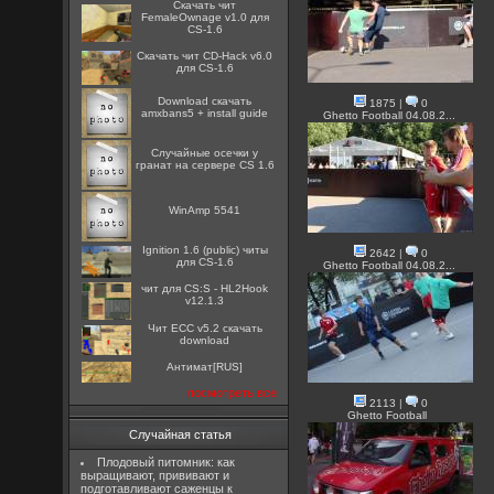
Скачать чит
FemaleOwnage v1.0 для
CS-1.6
Скачать чит CD-Hack v6.0
для CS-1.6
Download скачать
1875
|
0
amxbans5 + install guide
Ghetto Football 04.08.2...
Случайные осечки у
гранат на сервере CS 1.6
WinAmp 5541
Ignition 1.6 (public) читы
2642
|
0
для CS-1.6
Ghetto Football 04.08.2...
чит для CS:S - HL2Hook
v12.1.3
Чит ECC v5.2 скачать
download
Антимат[RUS]
посмотреть все
2113
|
0
Ghetto Football
Случайная статья
Плодовый питомник: как
выращивают, прививают и
подготавливают саженцы к