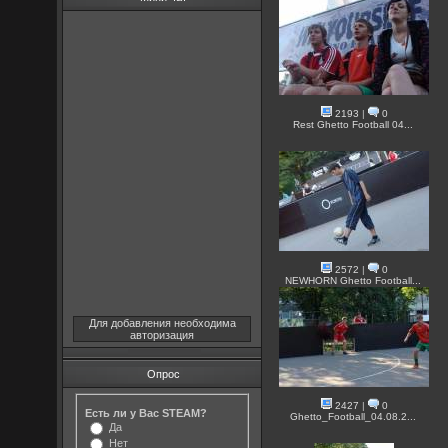
2193
|
0
Rest Ghetto Football 04...
2572
|
0
NEWHORN Ghetto Football...
Для добавления необходима
авторизация
Опрос
2427
|
0
Есть ли у Вас STEAM?
Ghetto_Football_04.08.2...
Да
Нет