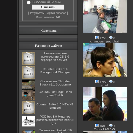
Выбранный Белый
[
·
]
Результаты
Архив опросов
Всего ответов:
444
Календарь
1756
|
0
chambers , podrubaj
Разное из Файлов
Аутоматическое
выключение CS 1.6
сервера через уст...
Counter Strike 1.6
Background Changer
Скачать чит Thunder
1722
|
0
Struck v1.1 бесплатно
apfel
Скачать чит Rage Hook
для CS-1.6
Counter Strike 1.6 NEW 48
protocol
POD-bot 3.0 Metamod
[скачать бесплатно плагин
для ...
1688
|
1
Cobra LAN 5x5
Скачать чит Aimbot v16