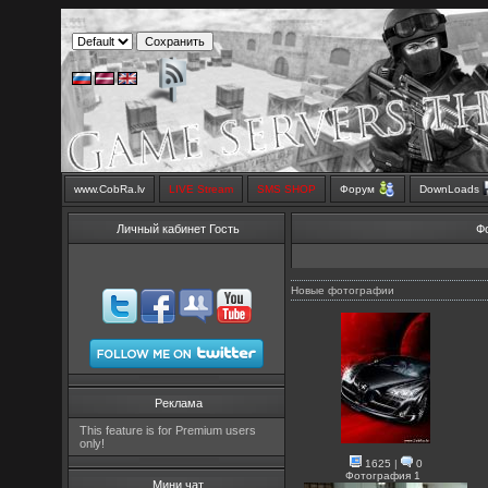
www.CobRa.lv
LIVE Stream
SMS SHOP
Форум
DownLoads
Личный кабинет Гость
Ф
Новые фотографии
Реклама
This feature is for Premium users
only!
1625
|
0
Фотография 1
Мини чат