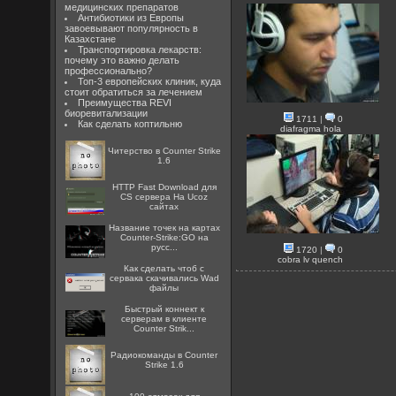
медицинских препаратов
Антибиотики из Европы
завоевывают популярность в
Казахстане
Транспортировка лекарств:
почему это важно делать
профессионально?
Топ-3 европейских клиник, куда
стоит обратиться за лечением
Преимущества REVI
биоревитализации
1711
|
0
Как сделать коптильню
diafragma hola
Читерство в Counter Strike
1.6
HTTP Fast Download для
CS сервера На Ucoz
сайтах
Название точек на картах
Counter-Strike:GO на
русс...
1720
|
0
cobra lv quench
Как сделать чтоб с
сервака скачивались Wad
файлы
Быстрый коннект к
серверам в клиенте
Counter Strik...
Радиокоманды в Counter
Strike 1.6