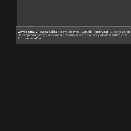
www.cobra.lv
-
карта сайта
|
карта форума
| Дизайн -
podrubaj
| Дизайн данно
По вопросам сотрудничества и рекламы пишите на почту
rusalex11@live.com
Хостинг от
uCoz