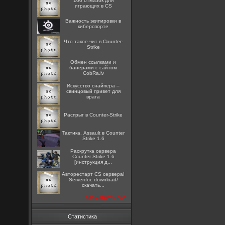
100 отмазок для
играющих в CS
Важность экипировки в
киберспорте
Что такое чит в Counter-
Strike
Oбмен ссылками и
банерами с сайтом
CobRa.lv
Искусство снайпера –
свинцовый привет для
врага
Распрыг в Counter-Strike
Тактика. Assault в Counter
Strike 1.6
Раскрутка сервера
Counter Strike 1.6
[инструкция д...
Авторестарт CS сервера!
Serverdoc download/
скачать...
посмотреть все
Статистика