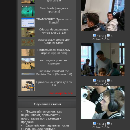
для cs-1.6
Frost Nade [ледяная
граната]
TRANSCRIPT [Транслит -
Translit]
Сборка беспалевных
читов для CS-1.6
1966
|
0
Cobra 5x5 lan
www.cobra.lv sprays для
Counter Strike
Привязываем модельку
игрока к [ip,id,nick]
авто-пушка у вас на
сервере
Скачать/Download the
Ventrilo Client (Version 3.0)
1430
|
0
Прикольный спрэй для cs
Cobra 5x5
1.6
посмотреть все
Случайная статья
Плодовый питомник: как
выращивают, прививают и
подготавливают саженцы к
продаже
1684
|
1
Европейские пациенты после
Cobra 5x5 lan
COVID начали бояться