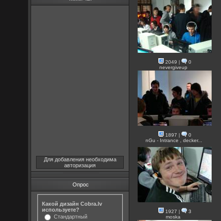
2049
|
0
nevergiveup
1897
|
0
nGu - Intrance , decker...
Для добавления необходима
авторизация
Опрос
Какой дизайн Cobra.lv
используете?
1927
|
3
Стандартный
moska