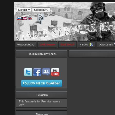
www.CobRa.lv
LIVE Stream
SMS SHOP
Форум
DownLoads
Личный кабинет Гость
Реклама
This feature is for Premium users
only!
Мини чат