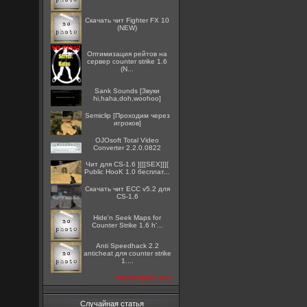
Скачать чит Fighter FX 10
(NEW)
Оптимизация рейтов на
сервер counter strike 1.6
(N...
Sank Sounds [Звуки
hi,haha,doh,woohoo]
Semiclip [Проходим через
игроков]
OJOsoft Total Video
Converter 2.2.0.0822
Чит для CS-1.6 ][[[SEX]]][
Public HooK 1.0 бесплат...
Скачать чит ECC v5.2 для
CS-1.6
Hide'n Seek Maps for
Counter Strike 1.6 h'...
Anti Speedhack 2.2
anticheat для counter strike
1....
посмотреть все
Случайная статья