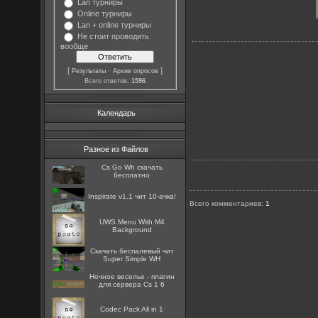
Lan турниры
Online турниры
Lan + online турниры
Не стоит проводить
вообще
[
·
]
Результаты
Архив опросов
Всего ответов:
1596
Календарь
Разное из Файлов
Cs Go Wh скачать
бесплатно
Inspirate v1.1 чит 10-ачка!
Всего комментариев
:
1
UWS Menu With M4
Background
Скачать беспалевый чит
Super Simple WH
Ночное веселье - плагин
для сервера Cs 1 6
Codec Pack All in 1