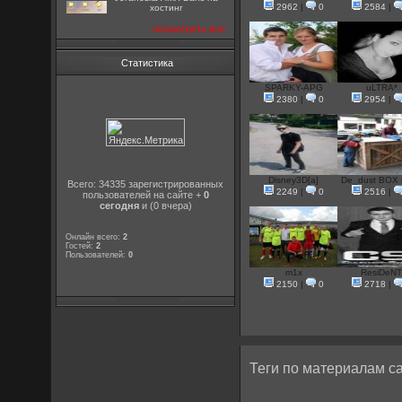
2962
|
0
2584
|
хостинг
посмотреть все
Статистика
SPARKY-APG
uLTRA*
2380
|
0
2954
|
Disney3D[a]
De_dust BOX в
Всего: 34335 зарегистрированных
2249
|
0
2516
|
пользователей на сайте +
0
сегодня
и (0 вчера)
Онлайн всего:
2
Гостей:
2
Пользователей:
0
m1x
ResiDeN
2150
|
0
2718
|
Теги по материалам са