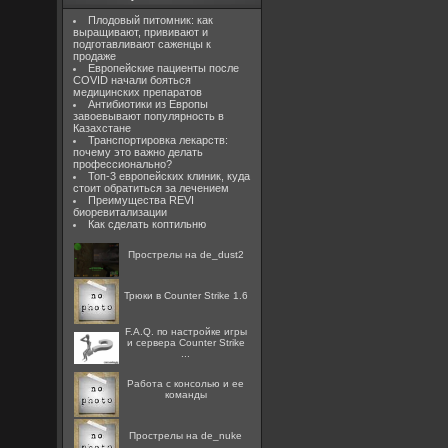
Плодовый питомник: как
выращивают, прививают и
подготавливают саженцы к
продаже
Европейские пациенты после
COVID начали бояться
медицинских препаратов
Антибиотики из Европы
завоевывают популярность в
Казахстане
Транспортировка лекарств:
почему это важно делать
профессионально?
Топ-3 европейских клиник, куда
стоит обратиться за лечением
Преимущества REVI
биоревитализации
Как сделать коптильню
Прострелы на de_dust2
Трюки в Counter Strike 1.6
F.A.Q. по настройке игры
и сервера Counter Strike
...
Работа с консолью и ее
команды
Прострелы на de_nuke