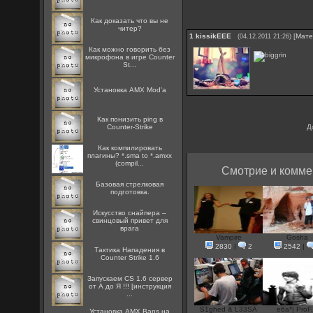
Как доказать что вы не
читер?
1
kissikEEE
[
Мате
(04.12.2011 21:26)
Как можно говорить без
микрофона в игре Counter
St...
Установка AMX Mod'a
Как понизить ping в
Counter-Strike
Д
Как компилировать
плагины? *.sma to *.amxx
(compil...
Смотрие и комме
Базовая стрелковая
подготовка.
Искусство снайпера –
свинцовый привет для
врага
Vampire
Gosha
2830
|
2
2542
|
Тактика Нападения в
Counter Strike 1.6
Запускаем CS 1.6 сервер
от А до Я !!! [инструкция
...
S1ghed & L33SA
e6a*| ProF.
Установка AMX Bans на