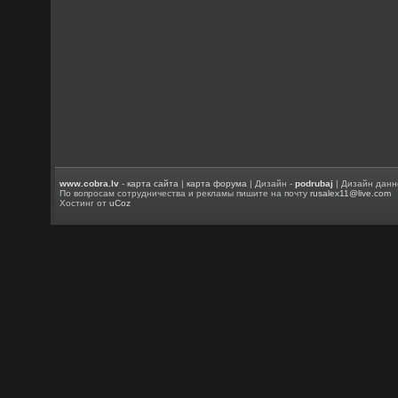
www.cobra.lv
-
карта сайта
|
карта форума
| Дизайн -
podrubaj
| Дизайн данн
По вопросам сотрудничества и рекламы пишите на почту
rusalex11@live.com
Хостинг от
uCoz