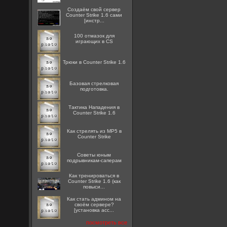
Создаём свой сервер
Counter Strike 1.6 сами
[инстр...
100 отмазок для
играющих в CS
Трюки в Counter Strike 1.6
Базовая стрелковая
подготовка.
Тактика Нападения в
Counter Strike 1.6
Как стрелять из MP5 в
Counter Strike
Советы юным
подрывникам-саперам
Как тренироваться в
Counter Strike 1.6 (как
повыси...
Как стать админом на
своём сервере?
[установка acc...
посмотреть все