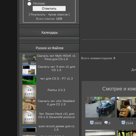
Незнаю
[
·
]
Результаты
Архив опросов
Всего ответов:
1258
Календарь
Разное из Файлов
Скачать чит Myth HОоK v1
Всего комментариев
:
0
Final для CS-1.6
Скачать чит X-tern v2 для
До
CS 1.6
чит для CS:S - P7 v1.3
Смотрие и ком
Firefox 3.0.3
Скачать чит sXe Disabled
4 для CS 1.6
Чит Steam Hack v11 для
CS-1.6 Steam/48 protocol
IsQ
HUPER & q
2843
|
0
2144
|
auto record демки для cs
1.6