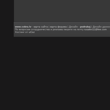
www.cobra.lv
-
карта сайта
|
карта форума
| Дизайн -
podrubaj
| Дизайн данно
По вопросам сотрудничества и рекламы пишите на почту
rusalex11@live.com
Хостинг от
uCoz