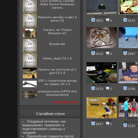
CS:S SOURCE Counter
Strike Source Download
скачать
BLinSky-?
llll MAYA l
Изменить дизайн и цвет в
меню CS
3821
|
0
4314
|
Скачать чит Project
Dionysus rc2
Booster-lite
12 cm cooler
Style - Laso
4410
|
0
2897
|
Admin_slash CS 1.6
Скачать чит test hook v0.1
для CS-1.6
USP с глушителем всегда
на сервер CS 1.6
Na`Vi marke...
Sv7-| Tag
2373
|
0
2708
|
antiadvert.amxx [UFPS Anti
Advertisements]
посмотреть все
Случайная статья
GHET
волейбол fail
Плодовый питомник: как
FOOTBAL
4627
|
0
выращивают, прививают и
2215
|
подготавливают саженцы к
продаже
Европейские пациенты после