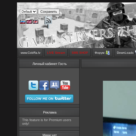
www.CobRa.lv
LIVE Stream
SMS SHOP
Форум
DownLoads
Личный кабинет Гость
Реклама
This feature is for Premium users
only!
Мини чат