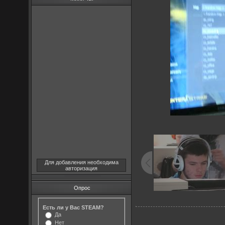
Для добавления необходима
авторизация
Опрос
Есть ли у Вас STEAM?
Да
Нет