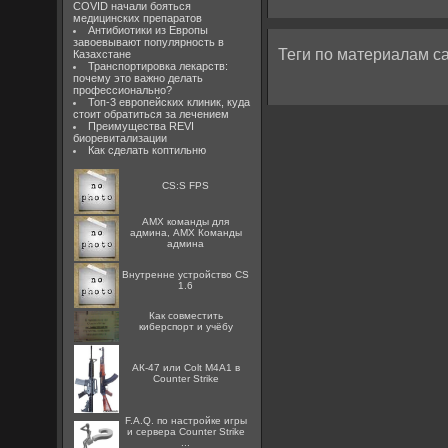
COVID начали бояться
медицинских препаратов
Антибиотики из Европы
завоевывают популярность в
Теги по материалам са
Казахстане
Транспортировка лекарств:
почему это важно делать
профессионально?
Топ-3 европейских клиник, куда
стоит обратиться за лечением
Преимущества REVI
биоревитализации
Как сделать коптильню
CS:S FPS
AMX команды для
админа, AMX Команды
админа
Внутренне устройство CS
1.6
Как совместить
киберспорт и учёбу
АК-47 или Colt M4A1 в
Counter Strike
F.A.Q. по настройке игры
и сервера Counter Strike
...