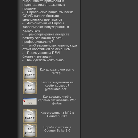
выращивают, прививают и
подготавливают саженцы к
продаже
Европейские пациенты после
COVID начали бояться
медицинских препаратов
Антибиотики из Европы
завоевывают популярность в
Казахстане
Транспортировка лекарств:
почему это важно делать
профессионально?
Топ-3 европейских клиник, куда
стоит обратиться за лечением
Преимущества REVI
биоревитализации
Как сделать коптильню
Как доказать что вы не
читер?
Как стать админом на
своём сервере?
[установка acc...
Как сделать чтоб с
сервака скачивались Wad
файлы
Как стрелять из MP5 в
Counter Strike
Борьба с читами в
Counter Strike 1.6