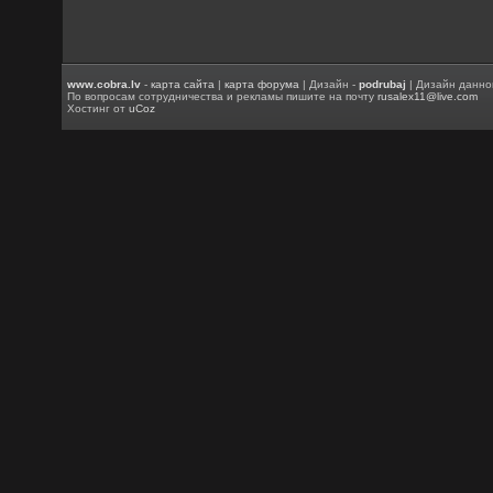
www.cobra.lv
-
карта сайта
|
карта форума
| Дизайн -
podrubaj
| Дизайн данно
По вопросам сотрудничества и рекламы пишите на почту
rusalex11@live.com
Хостинг от
uCoz