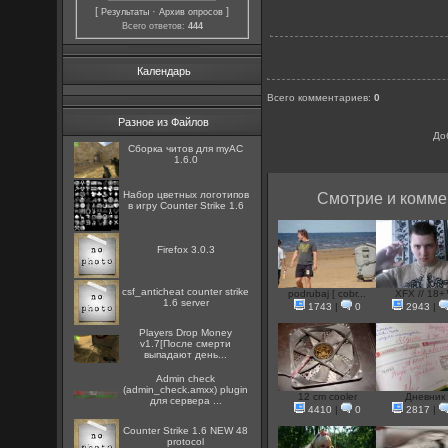
[
·
]
Результаты
Архив опросов
Всего ответов:
444
Календарь
Всего комментариев
:
0
Разное из Файлов
До
Сборка читов для myAC
1.6.0
Набор цветных логотипов
Смотрие и комме
в игру Counter Strike 1.6
Firefox 3.0.3
csf_anticheat counter strike
podrubaj [ cobr...
XFX // 18
1.6 server
1743
|
0
2943
|
Players Drop Money
v1.7[После смерти
выпадают день...
Admin check
(admin_check.amxx) plugin
12 cm cooler
Дневник
для сервера ...
4410
|
0
2817
|
Counter Strike 1.6 NEW 48
protocol