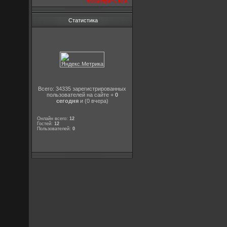
посмотреть все
Статистика
Всего: 34335 зарегистрированных
пользователей на сайте +
0
сегодня
и (0 вчера)
Онлайн всего:
12
Гостей:
12
Пользователей:
0