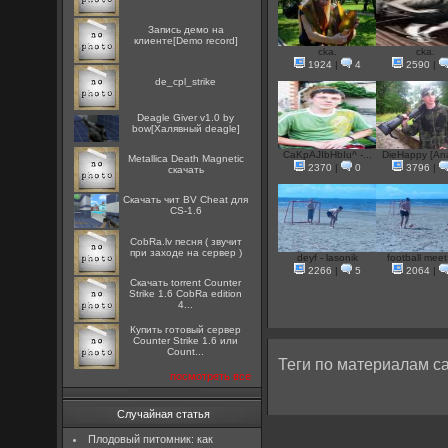
Запись демо на
клиенте[Demo record]
cka.
cka.
1924
|
4
2590
|
de_cpl_strike
Deagle Giver v1.0 by
bow[Халявный deagle]
CaKpAJIbHbIu^ -...
DieHappy [Ana
Metallica Death Magnetic
2370
|
0
3796
|
скачать
Скачать чит BV Cheat для
CS-1.6
CobRa.lv песня ( звучит
при заходе на сервер )
deyf - lasonik
football meet 
2266
|
5
2064
|
Скачать torrent Counter
Strike 1.6 CobRa edition
4...
Купить готовый сервер
Counter Strike 1.6 или
Count...
Теги по материалам са
посмотреть все
Случайная статья
Плодовый питомник: как