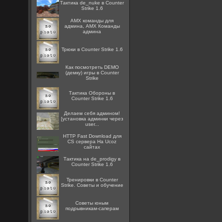
Тактика de_nuke в Counter
Strike 1.6
AMX команды для
админа, AMX Команды
админа
Трюки в Counter Strike 1.6
Как посмотреть DEMO
(демку) игры в Counter
Strike
Тактика Обороны в
Counter Strike 1.6
Делаем себя админом!
[установка админки через
user...
HTTP Fast Download для
CS сервера На Ucoz
сайтах
Тактика на de_prodigy в
Counter Strike 1.6
Тренировки в Counter
Strike. Советы и обучение
Советы юным
подрывникам-саперам