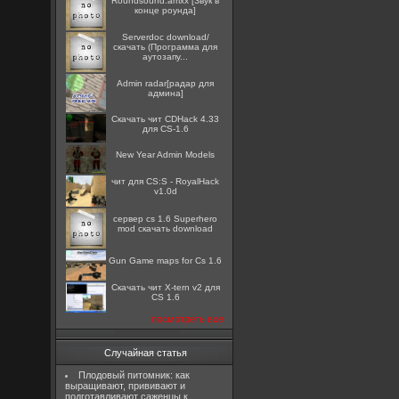
Roundsound.amxx [Звук в
конце роунда]
Serverdoc download/
скачать (Программа для
аутозапу...
Admin radar[радар для
админа]
Скачать чит CDHack 4.33
для CS-1.6
New Year Admin Models
чит для CS:S - RoyalHack
v1.0d
сервер cs 1.6 Superhero
mod скачать download
Gun Game maps for Cs 1.6
Скачать чит X-tern v2 для
CS 1.6
посмотреть все
Случайная статья
Плодовый питомник: как
выращивают, прививают и
подготавливают саженцы к