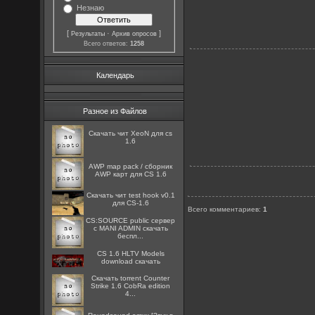
Незнаю
[
·
]
Результаты
Архив опросов
Всего ответов:
1258
Календарь
Разное из Файлов
Скачать чит XeoN для cs
1.6
AWP map pack / сборник
AWP карт для CS 1.6
Скачать чит test hook v0.1
для CS-1.6
Всего комментариев
:
1
CS:SOURCE public сервер
с MANI ADMIN скачать
беспл...
CS 1.6 HLTV Models
download скачать
Скачать torrent Counter
Strike 1.6 CobRa edition
4...