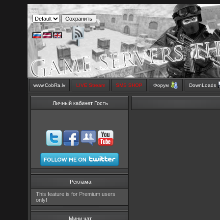
www.CobRa.lv
LIVE Stream
SMS SHOP
Форум
DownLoads
Личный кабинет Гость
Реклама
This feature is for Premium users
only!
Мини чат