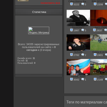
Cyber Arena Kie...
BIG SPORT 
посмотреть все
3222
|
0
2208
|
Статистика
Squezee^^
heLL.FiG
1987
|
5
2637
|
Всего: 34335 зарегистрированных
пользователей на сайте +
0
сегодня
и (0 вчера)
Schokk
Cobra.lv vs U
2782
|
2
2401
|
Онлайн всего:
11
Гостей:
11
Пользователей:
0
Dim4ik_9999
m1x
3042
|
1
2148
|
Теги по материалам са