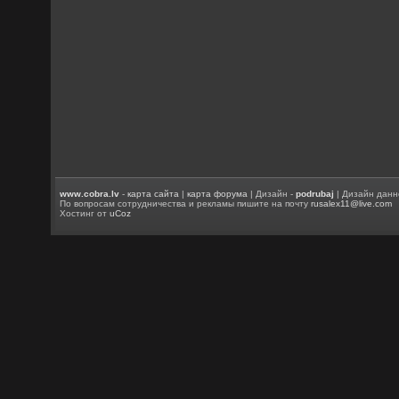
www.cobra.lv
-
карта сайта
|
карта форума
| Дизайн -
podrubaj
| Дизайн данн
По вопросам сотрудничества и рекламы пишите на почту
rusalex11@live.com
Хостинг от
uCoz