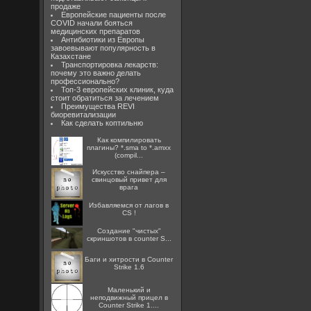
продаже
Европейские пациенты после
COVID начали бояться
медицинских препаратов
Антибиотики из Европы
завоевывают популярность в
Казахстане
Транспортировка лекарств:
почему это важно делать
профессионально?
Топ-3 европейских клиник, куда
стоит обратиться за лечением
Преимущества REVI
биоревитализации
Как сделать коптильню
Как компилировать
плагины? *.sma to *.amxx
(compil...
Искусство снайпера –
свинцовый привет для
врага
Избавляемся от лагов в
CS !
Создание "чистых"
скриншотов в counter S...
Баги и хитрости в Counter
Strike 1.6
Маленький и
неподвижный прицел в
Counter Strike 1....