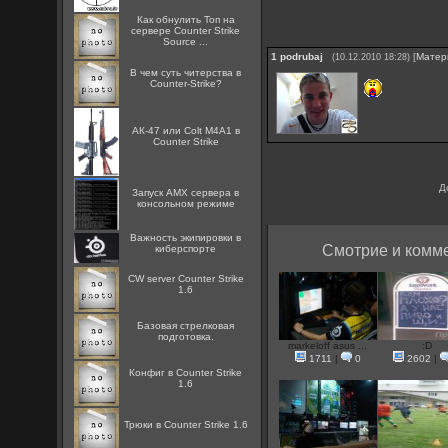
Как обнулить Топ на
сервере Counter Strike
Source ...
1
podrubaj
[
Матер
(10.12.2010 18:28)
В чем суть читерства в
Counter-Strike?
АК-47 или Colt M4A1 в
Counter Strike
Д
Запуск AMX сервера в
консольном режиме
Важность экипировки в
Смотрие и комме
киберспорте
CW server Counter Strike
1.6
Базовая стрелковая
подготовка.
markeloff asus ...
:D
1711
|
0
2602
|
Конфиг в Counter Strike
1.6
Трюки в Counter Strike 1.6