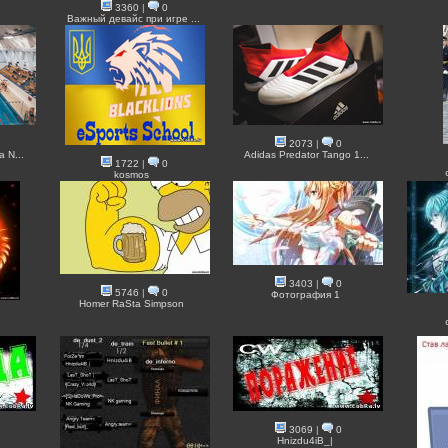
3360
|
0
Важный девайс при игре ...
2073
|
0
 N...
Adidas Predator Tango 1...
1722
|
0
kosmos
3403
|
0
5746
|
0
Фотография 1
Homer RaSta Simpson
3069
|
0
Hnizdu4iB_|