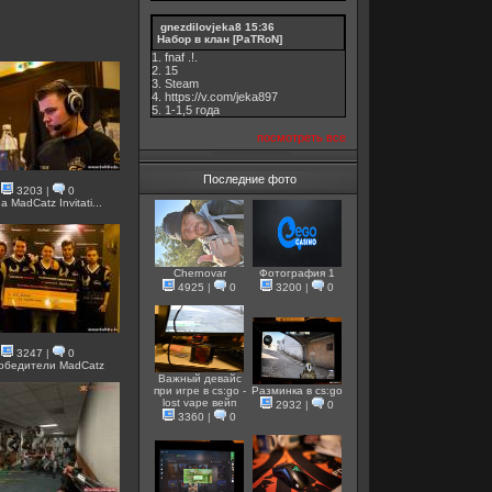
gnezdilovjeka8
15:36
Набор в клан [PaTRoN]
1. fnaf .!.
2. 15
3. Steam
4. https://v.com/jeka897
5. 1-1,5 годa
посмотреть все
Последние фото
3203
|
0
а MadCatz Invitati...
Chernovar
Фотография 1
4925
|
0
3200
|
0
3247
|
0
 победители MadCatz
Важный девайс
при игре в cs:go -
Разминка в cs:go
lost vape вейп
2932
|
0
3360
|
0