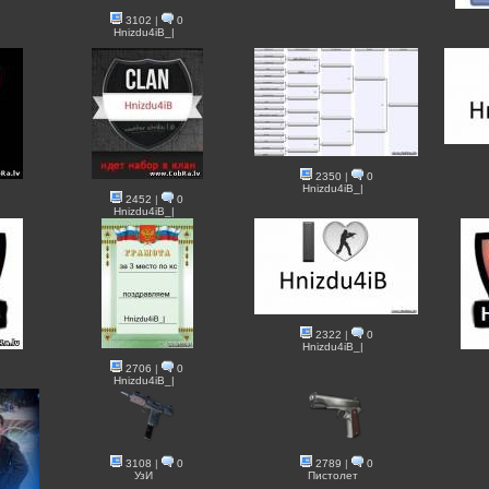
3102
|
0
Hnizdu4iB_|
2350
|
0
Hnizdu4iB_|
2452
|
0
Hnizdu4iB_|
2322
|
0
Hnizdu4iB_|
2706
|
0
Hnizdu4iB_|
3108
|
0
2789
|
0
УзИ
Пистолет