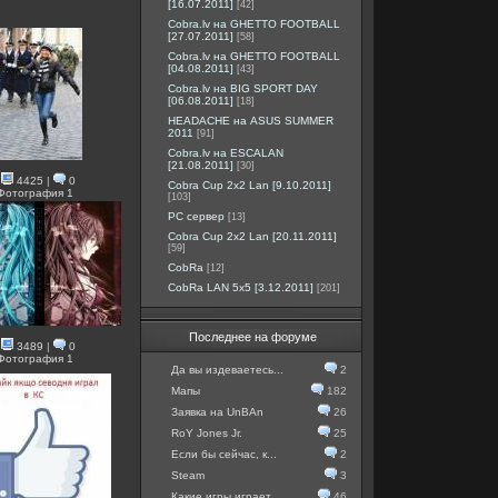
[16.07.2011]
[42]
Cobra.lv на GHETTO FOOTBALL
[27.07.2011]
[58]
Cobra.lv на GHETTO FOOTBALL
[04.08.2011]
[43]
Cobra.lv на BIG SPORT DAY
[06.08.2011]
[18]
HEADACHE на ASUS SUMMER
2011
[91]
Cobra.lv на ESCALAN
[21.08.2011]
[30]
4425
|
0
Cobra Cup 2x2 Lan [9.10.2011]
Фотография 1
[103]
PC сервер
[13]
Cobra Cup 2x2 Lan [20.11.2011]
[59]
CobRa
[12]
CobRa LAN 5x5 [3.12.2011]
[201]
Последнее на форуме
3489
|
0
Фотография 1
Да вы издеваетесь...
2
Мапы
182
Заявка на UnBAn
26
RoY Jones Jr.
25
Если бы сейчас, к...
2
Steam
3
Какие игры играет...
46