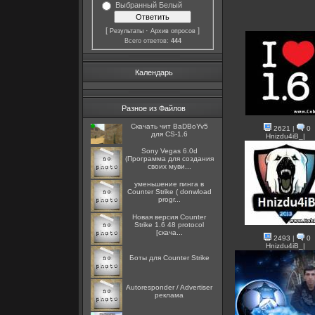
Выбранный Белый
[
·
]
Результаты
Архив опросов
Всего ответов:
444
Календарь
Разное из Файлов
Скачать чит BaDBoYv5
2621
|
0
для CS-1.6
Hnizdu4iB_|
Sony Vegas 6.0d
(Программа для создания
своих муви...
уменьшение пинга в
Counter Strike ( donwload
progr...
Новая версия Counter
Strike 1.6 48 protocol
[скача...
2493
|
0
Hnizdu4iB_|
Боты для Counter Strike
Autoresponder / Advertiser
реклама