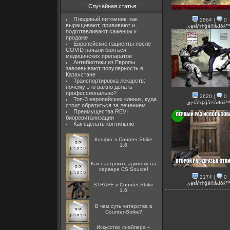
Случайная статья
Плодовый питомник: как
2864
|
0
выращивают, прививают и
ىęŧằŉ‡ğã®ǻđŏќ
подготавливают саженцы к
продаже
Европейские пациенты после
COVID начали бояться
медицинских препаратов
Антибиотики из Европы
завоевывают популярность в
Казахстане
Транспортировка лекарств:
почему это важно делать
профессионально?
2620
|
0
Топ-3 европейских клиник, куда
ىęŧằŉ‡ğã®ǻđŏќ
стоит обратиться за лечением
Преимущества REVI
биоревитализации
Как сделать коптильню
Конфиг в Counter Strike
1.6
Как настроить админку на
сервере CS Source!
2174
|
0
ىęŧằŉ‡ğã®ǻđŏќ
STRAFE в Counter-Strike
1.6
В чем суть читерства в
Counter-Strike?
Искусство снайпера –