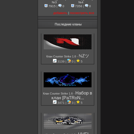
№3
№4
7915
|
0
7356
|
0
добавить
|
посмотреть все
Последние кланы
ℕℤツ
-
Клан Counter Strike 1.6
3139 |
0 |
5
Набор в
-
Клан Counter Strike 1.6
клан [PaTRoN...
3471 |
3 |
5