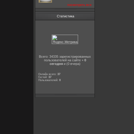
посмотреть все
Статистика
Всего: 34335 зарегистрированных
пользователей на сайте +
0
сегодня
и (0 вчера)
Онлайн всего:
37
Гостей:
37
Пользователей:
0