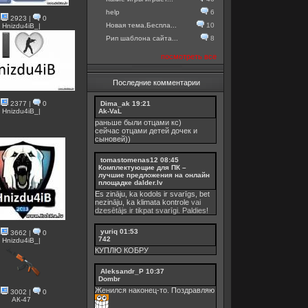
help
6
2923
|
0
Новая тема.Беспла...
10
Hnizdu4iB_|
Рип шаблона сайта...
8
посмотреть все
Последние комментарии
2377
|
0
Dima_ak
19:21
Hnizdu4iB_|
Ak-VaL
раньше были отцами кс)
сейчас отцами детей дочек и
сыновей))
tomastomenas12
08:45
Комплектующие для ПК –
лучшие предложения на онлайн
площадке dalder.lv
Es zināju, ka kodols ir svarīgs, bet
nezināju, ka
klimata kontrole
vai
dzesētājs ir tikpat svarīgi. Paldies!
yuriq
01:53
3662
|
0
742
Hnizdu4iB_|
КУПЛЮ КОБРУ
Aleksandr_P
10:37
Dombr
Женился наконец-то. Поздравляю
3002
|
0
АК-47