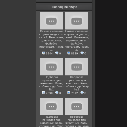
Последние видео
Самые смешные
Самые смешные
и тупые люди соц.
и тупые люди соц.
сетей. Вконтакте,
сетей. Вконтакте,
одноклассники,
одноклассники,
фейсбук,
фейсбук,
инстаграм. Часть
инстаграм. Часть
1.
2.
9244
|
0
8339
|
0
Подборка
Подборка
приколов про
приколов про
животных. Коты,
животных. Коты,
собаки и др. Угар
собаки и др. Угар
№1
№2
7099
|
0
7312
|
0
Подборка
Подборка
приколов про
приколов про
животных. Коты,
животных. Коты,
собаки и др. Угар
собаки и др. Угар