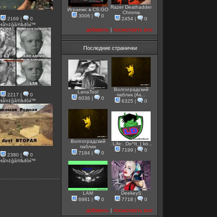
Razer Deathadder
Играемс в CS:GO
Chroma
3006
|
0
2169
|
0
2454
|
0
ىęŧằŉ‡ğã®ǻđŏќ™
добавить
|
посмотреть все
Последние странички
Волгоградский
LanaTool
2217
|
0
паблик (Ак...
6036
|
0
ىęŧằŉ‡ğã®ǻđŏќ™
6325
|
0
Волгоградский
.:Life:. Do^It_| ko...
паблик
7199
|
0
7184
|
0
2380
|
0
ىęŧằŉ‡ğã®ǻđŏќ™
LAM
DeekeyS
6981
|
0
7718
|
0
добавить
|
посмотреть все