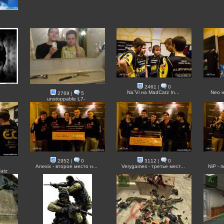
2461
|
0
Na`Vi на MadCatz In...
Neo н
2769
|
5
unstoppable L7-
2952
|
0
3112
|
0
Anexix - второе место н...
Verygames - третье мест...
NiP -
Catz