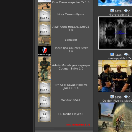
Gun Game maps for Cs 1.6
2429
|
0
Ногу Свело - Кукла
Фотография 1
AWP Arctic модель для CS
1.6
damager
Песня про Counter Strike
1.6
2446
|
0
unstoppable L7-
Admin Models для сервера
Counter Strike 1.6
Чит Kool-Savas Hook v6.
для CS 1.6
2959
|
0
WinAmp 5541
Golden Five на Mad
HL Media Player 3
посмотреть все