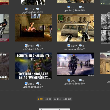
2101
|
0
2012
|
0
ىęŧằŉ‡ğã®ǻđŏќ™
ىęŧằŉ‡ğã®ǻđŏќ™
™
2385
|
0
2662
|
0
ىęŧằŉ‡ğã®ǻđŏќ™
ىęŧằŉ‡ğã®ǻđŏќ™
™
2007
|
0
ىęŧằŉ‡ğã®ǻđŏќ™
2452
|
0
ىęŧằŉ‡ğã®ǻđŏќ™
™
1-48
49-96
97-144
145-186