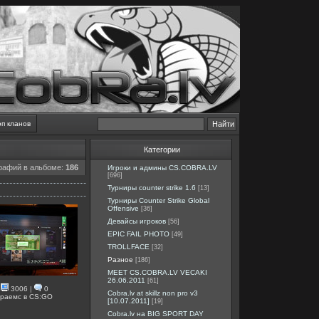
оп кланов
Категории
рафий в альбоме:
186
Игроки и админы CS.COBRA.LV
[696]
Турниры counter strike 1.6
[13]
Турниры Counter Strike Global
Offensive
[36]
Девайсы игроков
[56]
EPIC FAIL PHOTO
[49]
TROLLFACE
[32]
Разное
[186]
MEET CS.COBRA.LV VECAKI
26.06.2011
[61]
3006
|
0
Cobra.lv at skillz non pro v3
граемс в CS:GO
[10.07.2011]
[19]
Cobra.lv на BIG SPORT DAY