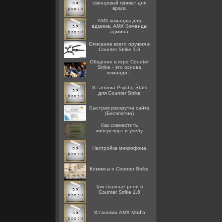
свинцовый привет для
врага
AMX команды для
админа, AMX Команды
админа
Описание всего оружия в
Counter Strike 1.6
Общение в игре Counter
Strike - это основа
командн...
Установка Psycho Stats
для Counter Strike
Быстрая раскрутка сайта
(Бесплатно)
Как совместить
киберспорт и учёбу
Настройка микрофона
Комиксы о Counter Strike
Три главные роли в
Counter Strike 1.6
Установка AMX Mod'a