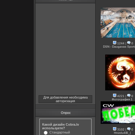
1244
|
0
DSN - Daugavas Sporta
4221
|
0
Для добавления необходима
Фотография 1
авторизация
Опрос
Какой дизайн Cobra.lv
используете?
3102
|
0
Стандартный
Hnizdu4iB_|