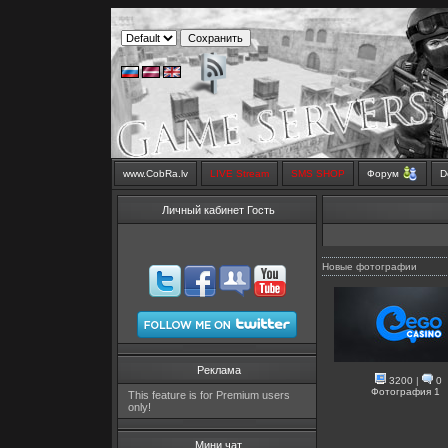
www.CobRa.lv
LIVE Stream
SMS SHOP
Форум
D
Личный кабинет Гость
Новые фотографии
Реклама
3200
|
0
Фотография 1
This feature is for Premium users
only!
Мини чат