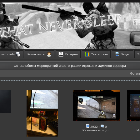
ownLoads
Комьюнити
Галереи
Статистики
Видео
Т
Фотоальбомы мероприятий и фотографии игроков и админов сервера
Фотог
2932
|
0
Разминка в cs:go
И