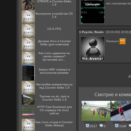
STRAFE в Counter-Strike
eto nazivaetsja kt
1.6
Внутренне устройство CS
1.6
CS:S FPS
1
Psycho_Realm
[
(02.03.2011 20:02)
Палишся
Делаем Лого в Counter
Strike (для новечков)
Как стать админом на
своём сервере?
[установка acc...
Запуск AMX сервера в
консольном режиме
Д
Настройка компьютера pc
под Counter Strike 1.6
Смотрие и комме
Тактика на de_train в
Counter Strike 1.6
HTTP Fast Download для
CS сервера На Ucoz
сайтах
Как стать отцом в Counter-
Cobra.lv vs ISM...
Ghetto_Footba
Strike (Юмор)
2017
|
0
2196
|