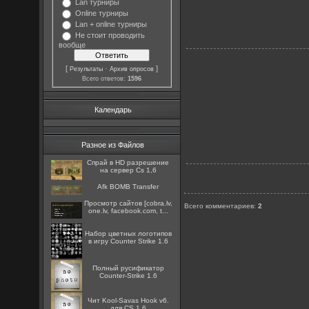
Lan турниры
Online турниры
Lan + online турниры
Не стоит проводить
вообще
[
·
]
Результаты
Архив опросов
Всего ответов:
1596
Календарь
Разное из Файлов
Спрай в HD разрешение
на сервер Cs 1,6
Afk BOMB Transfer
Просмотр сайтов [cobra.lv,
Всего комментариев
:
2
one.lv, facebook.com, t...
Набор цветных логотипов
в игру Counter Strike 1.6
Полный русификатор
Counter-Strike 1.6
Чит Kool-Savas Hook v6.
для CS 1.6