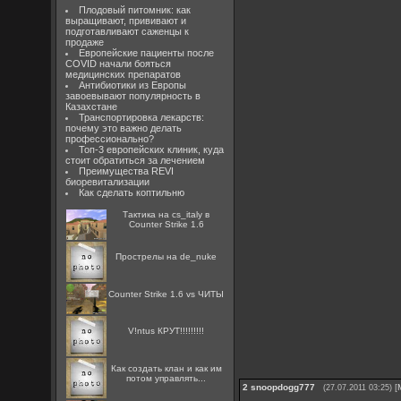
Плодовый питомник: как
выращивают, прививают и
подготавливают саженцы к
продаже
Европейские пациенты после
COVID начали бояться
медицинских препаратов
Антибиотики из Европы
завоевывают популярность в
Казахстане
Транспортировка лекарств:
почему это важно делать
профессионально?
Топ-3 европейских клиник, куда
стоит обратиться за лечением
Преимущества REVI
биоревитализации
Как сделать коптильню
Тактика на cs_italy в
Counter Strike 1.6
Прострелы на de_nuke
Counter Strike 1.6 vs ЧИТЫ
V!ntus КРУТ!!!!!!!!!
Как создать клан и как им
потом управлять...
2
snoopdogg777
[
(27.07.2011 03:25)