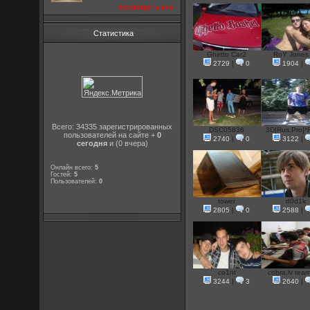
посмотреть все
Статистика
Ghetto Car2
RoY Jones 
2729
|
0
1904
|
Всего: 34335 зарегистрированных
DSC05836
3D[Rus.Pro]*R
пользователей на сайте +
0
2740
|
0
3122
|
сегодня
и (0 вчера)
Онлайн всего:
5
Гостей:
5
Пользователей:
0
tower
d0d1k
2805
|
0
2588
|
co1nt
cobra.lv team
3244
|
3
2640
|