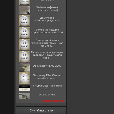
Nademodes[новые
действия гранат]
Демоплеер
CSEdemoplayer 4.1
ZombieMe мод для
сервера counter strike 1.6
Бан за сообщения
читерских программ - Ban
for Chea...
Мини станции подзарядки
здоровья и защиты для
серв...
Архив карт на 02.2009
Temporary Files Cleaner
download скачать
чит для CS:S - Tea Hack
v1.1
Deagle Shock
посмотреть все
Случайная статья