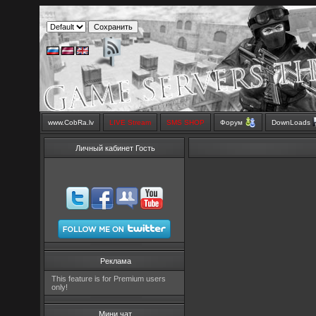
www.CobRa.lv
LIVE Stream
SMS SHOP
Форум
DownLoads
Личный кабинет Гость
Реклама
This feature is for Premium users
only!
Мини чат