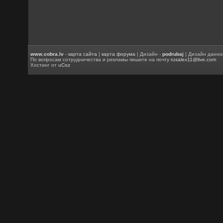
www.cobra.lv
-
карта сайта
|
карта форума
| Дизайн -
podrubaj
| Дизайн данно
По вопросам сотрудничества и рекламы пишите на почту
rusalex11@live.com
Хостинг от
uCoz