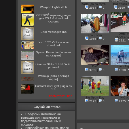
Команда по футб...
Вот такая я 
Weapon Lights v0.6
2934
|
2
3160
|
РУССКИЙ перевод радио
для CS 1.6 download
скачать
Error Messages IDs
GHETT
Sv7-| sem
FOOTBALL
1955
|
0
2221
|
Чит ECC v5.2 скачать
download
Spawn Protection[защита
на старте]
Counter Strike 1.6 NEW 48
DaX
Las - fri
protocol
3735
|
0
1538
|
Warmup [авто рестарт
карты]
CustomFlashLight plugin cs
1.6
посмотреть все
Big Sport Day
Hy6ac
2123
|
0
2175
|
Случайная статья
Плодовый питомник: как
выращивают, прививают и
подготавливают саженцы к
продаже
Европейские пациенты после