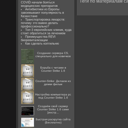
Теги по материалам са
COVID начали бояться
медицинских препаратов
Антибиотики из Европы
завоевывают популярность в
Казахстане
Транспортировка лекарств:
почему это важно делать
профессионально?
Топ-3 европейских клиник, куда
стоит обратиться за лечением
Преимущества REVI
биоревитализации
Как сделать коптильню
Создание сервера CS,
специально для новичков
Борьба с читами в
Counter Strike 1.6
Counter-Strike: Делаем из
демки фильм
Настройка компьютера pc
под Counter Strike 1.6
Создаём свой сервер
Counter Strike 1.6 сами
[инстр...
Быстрая раскрутка сайта
(Бесплатно)