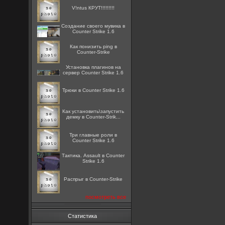
V!ntus КРУТ!!!!!!!!!
Создание своего мувика в
Counter Strike 1.6
Как понизить ping в
Counter-Strike
Установка плагинов на
сервер Counter Strike 1.6
Трюки в Counter Strike 1.6
Как установить\запустить
демку в Counter-Strik...
Три главные роли в
Counter Strike 1.6
Тактика. Assault в Counter
Strike 1.6
Распрыг в Counter-Strike
посмотреть все
Статистика