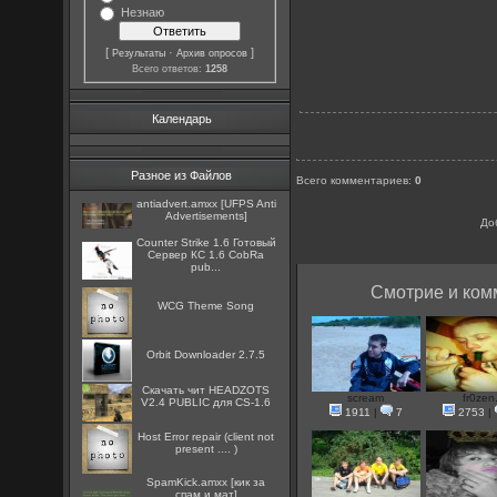
Незнаю
[
·
]
Результаты
Архив опросов
Всего ответов:
1258
Календарь
Разное из Файлов
Всего комментариев
:
0
antiadvert.amxx [UFPS Anti
Advertisements]
До
Counter Strike 1.6 Готовый
Сервер КС 1.6 CobRa
pub...
Смотрие и ком
WCG Theme Song
Orbit Downloader 2.7.5
Скачать чит HEADZOTS
scream
fr0zen
V2.4 PUBLIC для CS-1.6
1911
|
7
2753
|
Host Error repair (client not
present .... )
SpamKick.amxx [кик за
спам и мат]