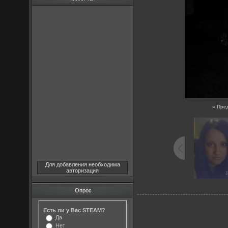
« Пре
Для добавления необходима
авторизация
Опрос
Есть ли у Вас STEAM?
Да
Нет