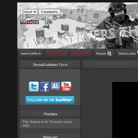
www.CobRa.lv
LIVE Stream
SMS SHOP
Форум
DownLoads
Личный кабинет Гость
Реклама
This feature is for Premium users
only!
Мини чат