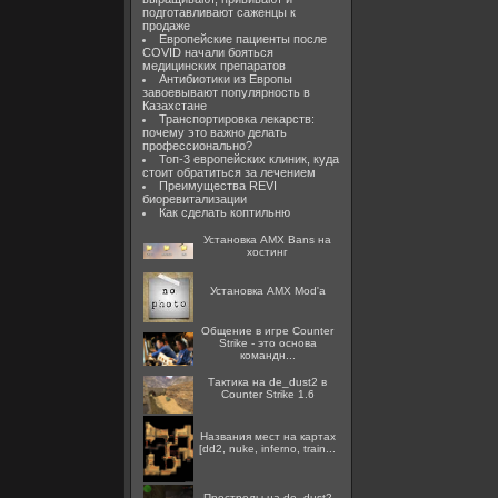
подготавливают саженцы к
продаже
Европейские пациенты после
COVID начали бояться
медицинских препаратов
Антибиотики из Европы
завоевывают популярность в
Казахстане
Транспортировка лекарств:
почему это важно делать
профессионально?
Топ-3 европейских клиник, куда
стоит обратиться за лечением
Преимущества REVI
биоревитализации
Как сделать коптильню
Установка AMX Bans на
хостинг
Установка AMX Mod'a
Общение в игре Counter
Strike - это основа
командн...
Тактика на de_dust2 в
Counter Strike 1.6
Названия мест на картах
[dd2, nuke, inferno, train...
Прострелы на de_dust2