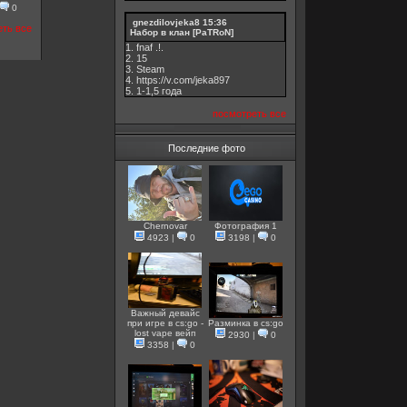
0
gnezdilovjeka8
15:36
еть все
Набор в клан [PaTRoN]
1. fnaf .!.
2. 15
3. Steam
4. https://v.com/jeka897
5. 1-1,5 годa
посмотреть все
Последние фото
Chernovar
Фотография 1
4923
|
0
3198
|
0
Важный девайс
при игре в cs:go -
Разминка в cs:go
lost vape вейп
2930
|
0
3358
|
0