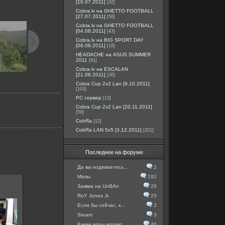
[16.07.2011]
[42]
Cobra.lv на GHETTO FOOTBALL
[27.07.2011]
[58]
Cobra.lv на GHETTO FOOTBALL
[04.08.2011]
[43]
Cobra.lv на BIG SPORT DAY
[06.08.2011]
[18]
HEADACHE на ASUS SUMMER
2011
[91]
Cobra.lv на ESCALAN
[21.08.2011]
[30]
Cobra Cup 2x2 Lan [9.10.2011]
[103]
PC сервер
[13]
Cobra Cup 2x2 Lan [20.11.2011]
[59]
CobRa
[12]
CobRa LAN 5x5 [3.12.2011]
[201]
Последнее на форуме
Да вы издеваетесь...
2
Мапы
182
Заявка на UnBAn
26
RoY Jones Jr.
25
Если бы сейчас, к...
2
Steam
3
Какие игры играет...
46