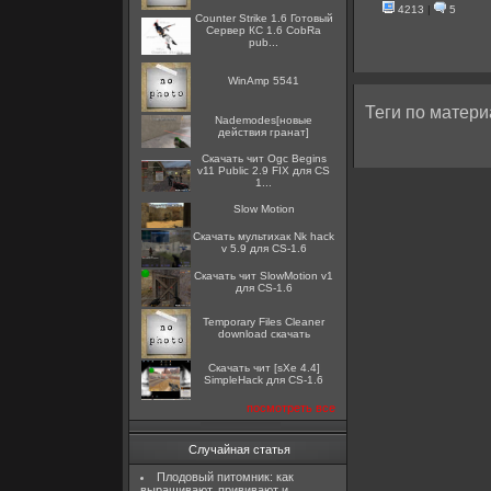
4213
|
5
Counter Strike 1.6 Готовый
Сервер КС 1.6 CobRa
pub...
WinAmp 5541
Теги по матери
Nademodes[новые
действия гранат]
Скачать чит Ogc Begins
v11 Public 2.9 FIX для CS
1...
Slow Motion
Скачать мультихак Nk hack
v 5.9 для CS-1.6
Скачать чит SlowMotion v1
для CS-1.6
Temporary Files Cleaner
download скачать
Скачать чит [sXe 4.4]
SimpleHack для CS-1.6
посмотреть все
Случайная статья
Плодовый питомник: как
выращивают, прививают и