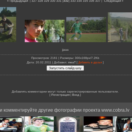
« Предыдущая
|
327
328
329
330
331
[
332
]
333
334
335
336
337
|
Следующая »
jjaaa
Просмотров
: 2161 |
Размеры
: 300x168px/7.2Kb
Дата
: 20.02.2011 |
Добавил
:
meaT
[
]
Добавить в друзья
Добавлять комментарии могут только зарегистрированные пользователи.
[
Регистрация
|
Вход
]
и комментируйте другие фотографии проекта www.cobra.lv