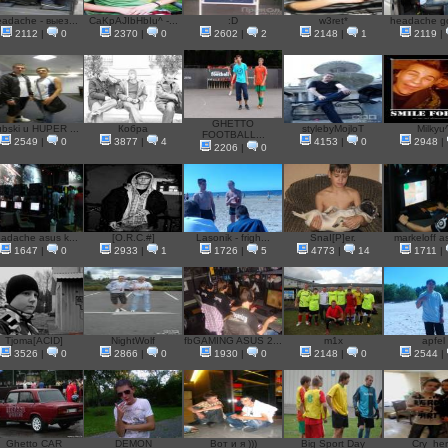
adache - выез...
CaKpAJIbHbIu^ -...
:D
w3ret*
headache go 
2112
|
0
2370
|
0
2602
|
2
2148
|
1
2119
|
GHETTO
bski u HUPER ...
Кобра
stylebyMojloT
Milkyu
FOOTBALL...
2549
|
0
3877
|
4
4153
|
0
2948
|
2206
|
0
adache asus k...
[O.R.C.#]
Lasonik - frigh...
SnaI[P]er.
markeloff as
1647
|
0
2933
|
1
1726
|
5
4773
|
14
1711
|
Tjoma[ACID]
NightWolf
fbGAMING ASUS 2...
m1x
apfel
3526
|
0
2866
|
0
1930
|
0
2148
|
0
2544
|
Ghetto CAR
DEMON
Вот и я )))
Big Sport Day
Cry_he