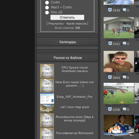
Csdm
Scott Scale Sev...
he
War3 + Csdm
2936
|
0
Hns xD
[
·
]
Результаты
Архив опросов
Всего ответов:
936
Cobra.lv vs ISM...
Ku
Календарь
2311
|
0
Разное из Файлов
CPU Speed check
download скачать
CobRa ... cobr1...
he
3964
|
6
Host Error repair (client not
present .... )
Easy_GIF_Animator_Pro
BIG SPORT DAY_
cal / cevo map pack
2208
|
0
Roundsound.amxx [Звук в
конце роунда]
Руссификатор Biohazard
Bross