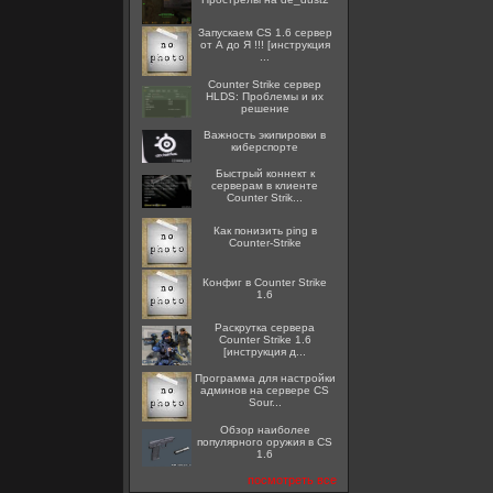
Запускаем CS 1.6 сервер
от А до Я !!! [инструкция
...
Counter Strike сервер
HLDS: Проблемы и их
решение
Важность экипировки в
киберспорте
Быстрый коннект к
серверам в клиенте
Counter Strik...
Как понизить ping в
Counter-Strike
Конфиг в Counter Strike
1.6
Раскрутка сервера
Counter Strike 1.6
[инструкция д...
Программа для настройки
админов на сервере CS
Sour...
Обзор наиболее
популярного оружия в CS
1.6
посмотреть все