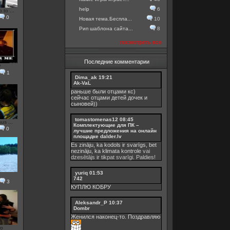
help
6
to ...
0
Новая тема.Беспла...
10
Рип шаблона сайта...
8
посмотреть все
Последние комментарии
^
1
Dima_ak
19:21
Ak-VaL
раньше были отцами кс)
сейчас отцами детей дочек и
сыновей))
tomastomenas12
08:45
us ...
Комплектующие для ПК –
0
лучшие предложения на онлайн
площадке dalder.lv
Es zināju, ka kodols ir svarīgs, bet
nezināju, ka
klimata kontrole
vai
dzesētājs ir tikpat svarīgi. Paldies!
yuriq
01:53
742
3
КУПЛЮ КОБРУ
Aleksandr_P
10:37
Dombr
Женился наконец-то. Поздравляю
ro