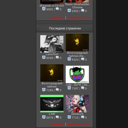
Razer Deathadder
Играемс в CS:GO
Chroma
3002
|
0
2452
|
0
добавить
|
посмотреть все
Последние странички
Волгоградский
LanaTool
паблик (Ак...
6036
|
0
6324
|
0
Волгоградский
.:Life:. Do^It_| ko...
паблик
7197
|
0
7184
|
0
LAM
DeekeyS
6979
|
0
7715
|
0
добавить
|
посмотреть все