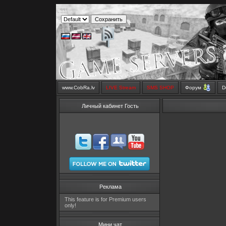
www.CobRa.lv
LIVE Stream
SMS SHOP
Форум
D
Личный кабинет Гость
Реклама
This feature is for Premium users
only!
Мини чат