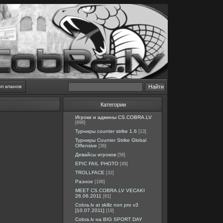
оп кланов
Категории
Игроки и админы CS.COBRA.LV
[696]
Турниры counter strike 1.6
[13]
Турниры Counter Strike Global
Offensive
[36]
Девайсы игроков
[56]
EPIC FAIL PHOTO
[49]
TROLLFACE
[32]
Разное
[186]
MEET CS.COBRA.LV VECAKI
26.06.2011
[61]
Cobra.lv at skillz non pro v3
[10.07.2011]
[19]
Cobra.lv на BIG SPORT DAY