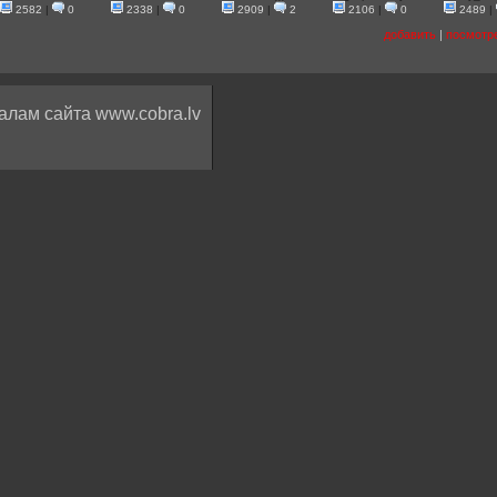
2582
|
0
2338
|
0
2909
|
2
2106
|
0
2489
|
добавить
|
посмотр
алам сайта www.cobra.lv