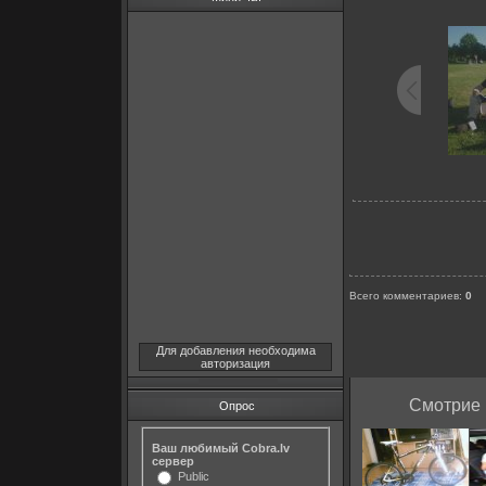
Всего комментариев
:
0
Для добавления необходима
авторизация
Смотрие 
Опрос
Ваш любимый Cobra.lv
сервер
Public