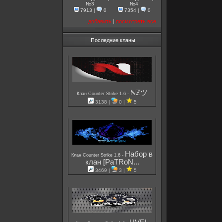
№3
№4
7913
|
0
7354
|
0
добавить
|
посмотреть все
Последние кланы
ℕℤツ
-
Клан Counter Strike 1.6
3138 |
0 |
5
Набор в
-
Клан Counter Strike 1.6
клан [PaTRoN...
3469 |
3 |
5