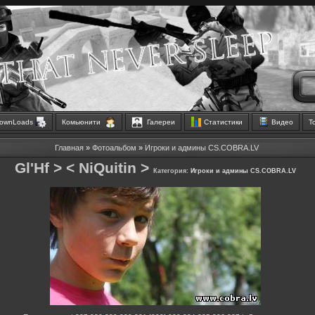
ownLoads
Комьюнити
Галереи
Статистики
Видео
Т
Главная
»
Фотоальбом
»
Игроки и админы CS.COBRA.LV
Gl'Hf > < NiQuitin >
Категория:
Игроки и админы CS.COBRA.LV