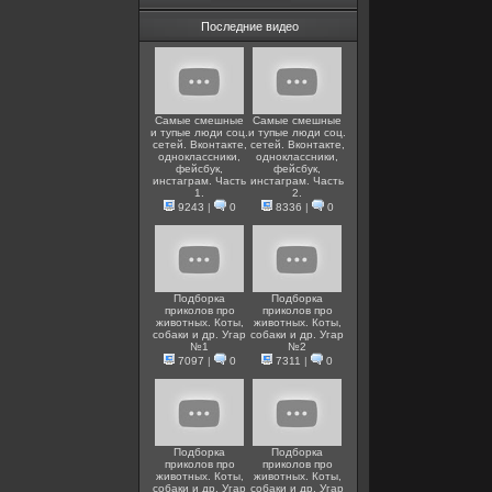
Последние видео
Самые смешные
Самые смешные
и тупые люди соц.
и тупые люди соц.
сетей. Вконтакте,
сетей. Вконтакте,
одноклассники,
одноклассники,
фейсбук,
фейсбук,
инстаграм. Часть
инстаграм. Часть
1.
2.
9243
|
0
8336
|
0
Подборка
Подборка
приколов про
приколов про
животных. Коты,
животных. Коты,
собаки и др. Угар
собаки и др. Угар
№1
№2
7097
|
0
7311
|
0
Подборка
Подборка
приколов про
приколов про
животных. Коты,
животных. Коты,
собаки и др. Угар
собаки и др. Угар