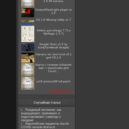
1.6 48 скачать
CustomFlashLight plugin cs
1.6
CS 1.6 Winamp Utility v1.7
Aimbot для sXe(до 7.7) и
MyAk(до 1.5.7)
Deagle Giver v1.0 by
bow[Халявный deagle]
Скачать чит test hook v0.1
для CS-1.6
Карты с тачками (сборник
карт с машинами для
Count...
cs16 protocol48 full patch
посмотреть все
Случайная статья
Плодовый питомник: как
выращивают, прививают и
подготавливают саженцы к
продаже
Европейские пациенты после
COVID начали бояться