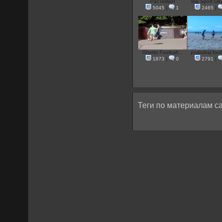
PacTaMaH
Big Sport Day
5045
|
1
2465
|
Ghetto Football...
podrubaj foot
1873
|
0
2791
|
Теги по материалам са