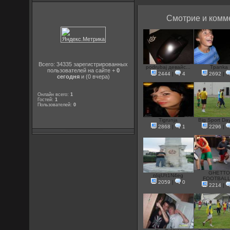
Смотрие и комме
Всего: 34335 зарегистрированных
podrubaj девайс...
Tpanka
пользователей на сайте +
0
2444
|
4
2692
|
сегодня
и (0 вчера)
Онлайн всего:
1
Гостей:
1
Пользователей:
0
Tigrunja
Big Sport Day
2868
|
1
2296
|
GHETTO
nIqU!t1N4eg
FOOTBALL.
2059
|
0
2214
|