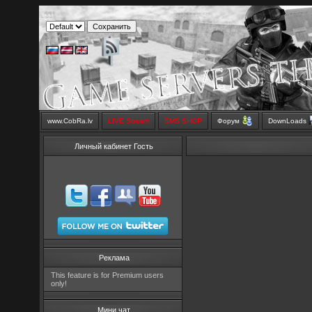
www.CobRa.lv
LIVE Stream
SMS SHOP
Форум
DownLoads
Личный кабинет Гость
Реклама
This feature is for Premium users
only!
Мини чат