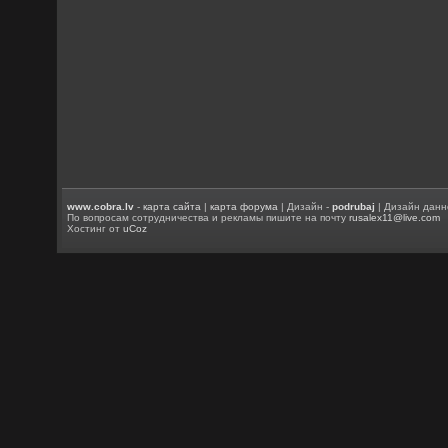
www.cobra.lv
-
карта сайта
|
карта форума
| Дизайн -
podrubaj
| Дизайн данн
По вопросам сотрудничества и рекламы пишите на почту
rusalex11@live.com
Хостинг от
uCoz