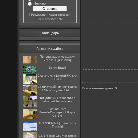
Незнаю
[
·
]
Результаты
Архив опросов
Всего ответов:
1258
Календарь
Разное из Файлов
Привязываем модельку
игрока к [ip,id,nick]
Spray Brasil
Скачать чит Limmid FX для
CS-1.6
Бесплатный чит MP-Hacks
Всего комментариев
:
5
ESP v3.2 для CS-1.6
Чит для CS-1.6 morihaeq
reloaded бесплатно
Скачать чит
FemaleOwnage v1.0 для
CS-1.6
TRANSCRIPT [Транслит -
Translit]
CS 1.6 p48 Counter Strike