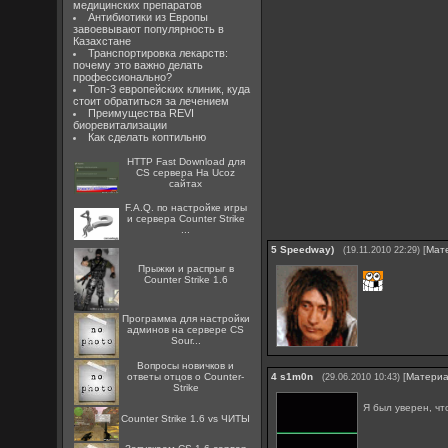
медицинских препаратов
Антибиотики из Европы
завоевывают популярность в
Казахстане
Транспортировка лекарств:
почему это важно делать
профессионально?
Топ-3 европейских клиник, куда
стоит обратиться за лечением
Преимущества REVI
биоревитализации
Как сделать коптильню
HTTP Fast Download для
CS сервера На Ucoz
сайтах
F.A.Q. по настройке игры
и сервера Counter Strike
...
5
Speedway)
[
Мат
(19.11.2010 22:29)
Прыжки и распрыг в
Counter Strike 1.6
Программа для настройки
админов на сервере CS
Sour...
Вопросы новичков и
ответы отцов о Counter-
4
s1m0n
[
Матери
(29.06.2010 10:43)
Strike
Я был уверен, ч
Counter Strike 1.6 vs ЧИТЫ