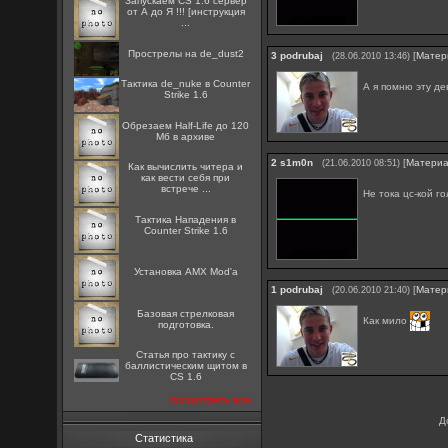
Запускаем CS 1.6 сервер
от А до Я !!! [инструкция
...
Прострелы на de_dust2
3
podrubaj
[
Матер
(28.06.2010 13:46)
Тактика de_nuke в Counter
А я помню эту де
Strike 1.6
Обрезаем Half-Life до 120
Мб в архиве
2
s1m0n
[
Матери
(21.06.2010 08:51)
Как вычислить читера и
как вести себя при
встрече ...
Не тока цс-кой г
Тактика Нападения в
Counter Strike 1.6
Установка AMX Mod'a
1
podrubaj
[
Матер
(20.06.2010 21:40)
Базовая стрелковая
Как мило
подготовка.
Статья про тактику с
баллистическим щитом в
CS 1.6
посмотреть все
Д
Статистика