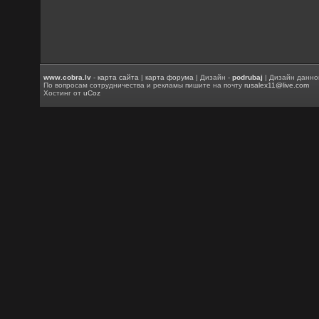
www.cobra.lv
-
карта сайта
|
карта форума
| Дизайн -
podrubaj
| Дизайн данно
По вопросам сотрудничества и рекламы пишите на почту
rusalex11@live.com
Хостинг от
uCoz