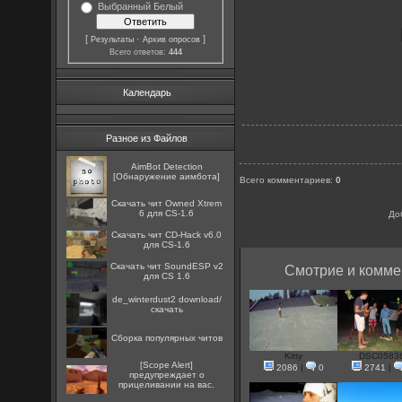
Выбранный Белый
[
·
]
Результаты
Архив опросов
Всего ответов:
444
Календарь
Разное из Файлов
AimBot Detection
[Обнаружение аимбота]
Всего комментариев
:
0
Скачать чит Owned Xtrem
6 для CS-1.6
До
Скачать чит CD-Hack v6.0
для CS-1.6
Скачать чит SoundESP v2
Смотрие и комме
для CS 1.6
de_winterdust2 download/
скачать
Сборка популярных читов
Kitty
DSC0583
[Scope Alert]
2086
|
0
2741
|
предупреждает о
прицеливании на вас.