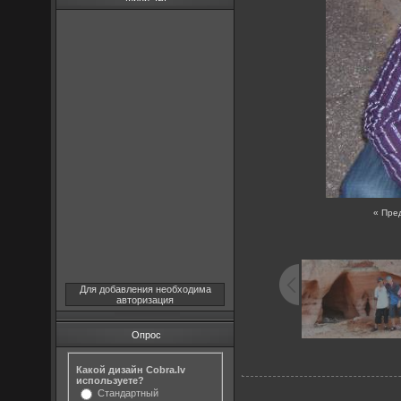
« Пре
Для добавления необходима
авторизация
Опрос
Какой дизайн Cobra.lv
используете?
Стандартный