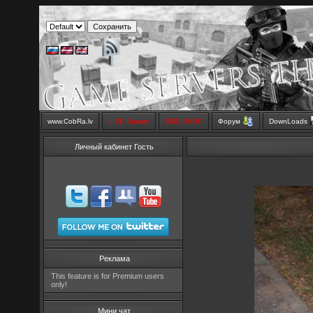
www.CobRa.lv
LIVE Stream
SMS SHOP
Форум
DownLoads
Личный кабинет Гость
Реклама
This feature is for Premium users
only!
Мини чат