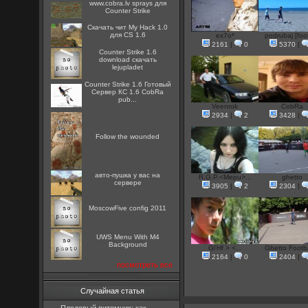
www.cobra.lv sprays для
Counter Strike
Скачать чит My Hack 1.0
для CS 1.6
ex7o*
podrubaj [foot
2161
|
0
5370
|
Counter Strike 1.6
download скачать
lejupladet
Counter Strike 1.6 Готовый
Сервер КС 1.6 CobRa
pub...
Veenrok
CobRa
2934
|
2
3428
|
Follow the wounded
авто-пушка у вас на
R.G.P.<Mepu>...
ghetto
сервере
3905
|
2
2304
|
MoscowFive config 2011
UWS Menu With M4
Background
Gl'Hf > <...
Ghetto Footbal
2164
|
0
2404
|
посмотреть все
Случайная статья