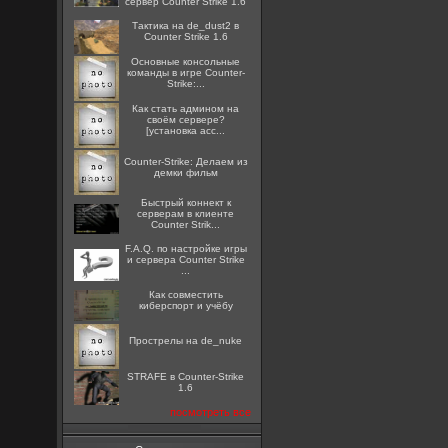
сервер Counter Strike 1.6
Тактика на de_dust2 в
Counter Strike 1.6
Основные консольные
команды в игре Counter-
Strike:...
Как стать админом на
своём сервере?
[установка acc...
Counter-Strike: Делаем из
демки фильм
Быстрый коннект к
серверам в клиенте
Counter Strik...
F.A.Q. по настройке игры
и сервера Counter Strike
...
Как совместить
киберспорт и учёбу
Прострелы на de_nuke
STRAFE в Counter-Strike
1.6
посмотреть все