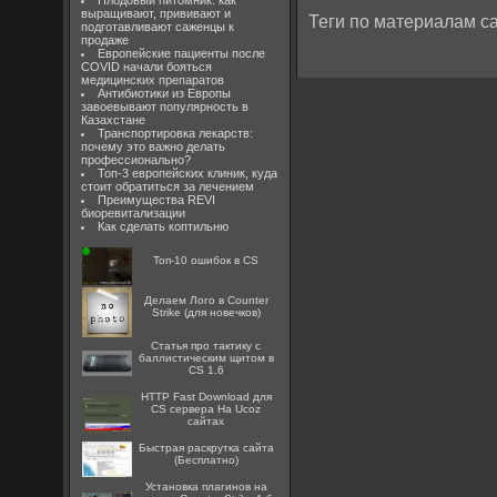
Плодовый питомник: как
выращивают, прививают и
Теги по материалам са
подготавливают саженцы к
продаже
Европейские пациенты после
COVID начали бояться
медицинских препаратов
Антибиотики из Европы
завоевывают популярность в
Казахстане
Транспортировка лекарств:
почему это важно делать
профессионально?
Топ-3 европейских клиник, куда
стоит обратиться за лечением
Преимущества REVI
биоревитализации
Как сделать коптильню
Топ-10 ошибок в CS
Делаем Лого в Counter
Strike (для новечков)
Статья про тактику с
баллистическим щитом в
CS 1.6
HTTP Fast Download для
CS сервера На Ucoz
сайтах
Быстрая раскрутка сайта
(Бесплатно)
Установка плагинов на